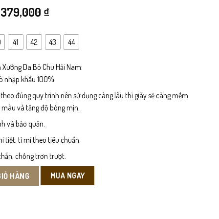
Giá
Giá
379,000
₫
gốc
hiện
0
41
42
43
44
là:
tại
540,000 ₫.
là:
 Xưởng Da Bò Chu Hải Nam:
bò nhập khẩu 100%
379,000 ₫.
 theo đúng quy trình nên sử dụng càng lâu thì giày sẽ càng mềm
n màu và tăng độ bóng mịn.
nh và bảo quản.
tiết, tỉ mỉ theo tiêu chuẩn.
hắn, chống trơn trượt.
MUA NGAY
GIỎ HÀNG