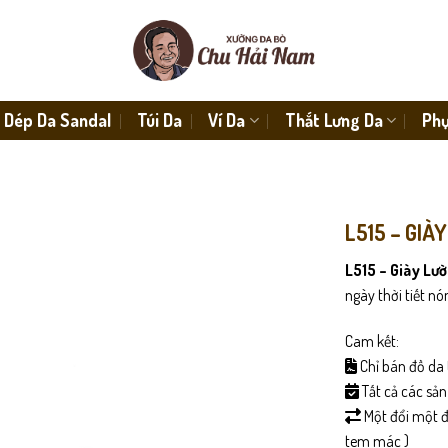
Dép Da Sandal
Túi Da
Ví Da
Thắt Lưng Da
Phụ
L515 – GIÀ
L515 – Giày Lư
ngày thời tiết nó
Cam kết:
Chỉ bán đồ da 
Tất cả các sả
Một đổi một đố
tem mác )