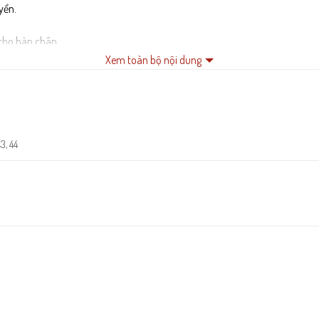
yển.
 cho bàn chân.
Xem toàn bộ nội dung
.
ụng.
43, 44