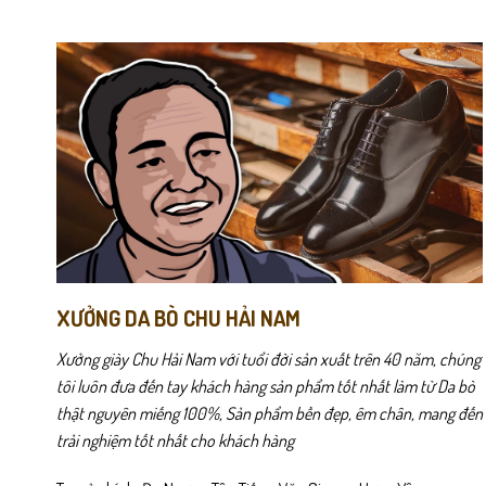
biến
biến
thể.
thể.
Các
Các
tùy
tùy
chọn
chọn
có
có
thể
thể
được
được
chọn
chọn
trên
trên
trang
trang
Chất liệu da bò thật kết hợp thiết kế đục lỗ giúp không khí lưu t
sản
sản
phẩm
phẩm
Form giày lười ôm chân vừa vặn, phù hợp nhiều dáng bàn chân kh
XƯỞNG DA BÒ CHU HẢI NAM
Xưởng giày Chu Hải Nam với tuổi đời sản xuất trên 40 năm, chúng
tôi luôn đưa đến tay khách hàng sản phẩm tốt nhất làm từ Da bò
thật nguyên miếng 100%, Sản phẩm bền đẹp, êm chân, mang đến
trải nghiệm tốt nhất cho khách hàng