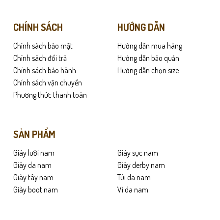
biến
thể.
Các
CHÍNH SÁCH
HƯỚNG DẪN
tùy
Chính sách bảo mật
Hướng dẫn mua hàng
chọn
có
Chính sách đổi trả
Hướng dẫn bảo quản
thể
Chính sách bảo hành
Hướng dẫn chọn size
được
Chính sách vận chuyển
chọn
Phương thức thanh toán
trên
trang
hông tốt hơn. Nhờ đó, bàn chân luôn khô thoáng, hạn chế cảm giác bí nóng 
sản
SẢN PHẨM
phẩm
ác nhau. Thiết kế này đặc biệt thích hợp cho những ai thường xuyên di c
Giày lười nam
Giày sục nam
Giày da nam
Giày derby nam
Giày tây nam
Túi da nam
Giày boot nam
Ví da nam