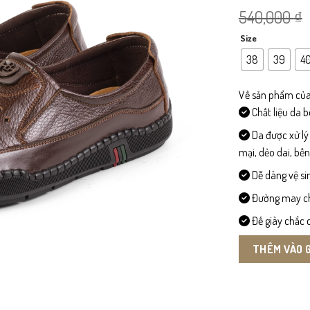
540,000
₫
Size
38
39
4
Về sản phẩm của
Chất liệu da 
Da được xử lý
mại, dẻo dai, bề
Dễ dàng vệ si
Đường may chi 
Đế giày chắc c
THÊM VÀO 