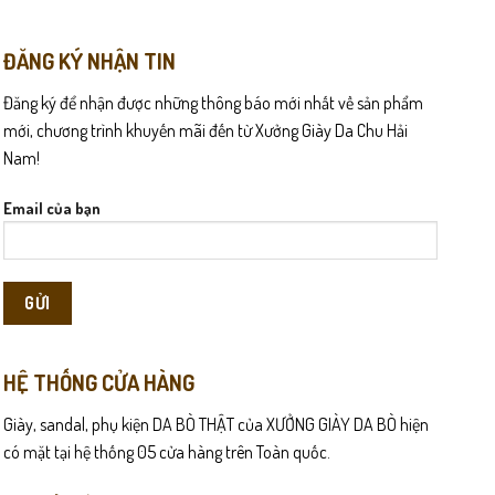
biến
thể.
Các
ĐĂNG KÝ NHẬN TIN
tùy
Đăng ký để nhận được những thông báo mới nhất về sản phẩm
chọn
có
mới, chương trình khuyến mãi đến từ Xưởng Giày Da Chu Hải
thể
Nam!
được
chọn
Email của bạn
trên
trang
khi mang lâu.
sản
phẩm
huyển trong ngày.
HỆ THỐNG CỬA HÀNG
Giày, sandal, phụ kiện DA BÒ THẬT của XƯỞNG GIÀY DA BÒ hiện
có mặt tại hệ thống 05 cửa hàng trên Toàn quốc.