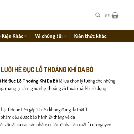
0
₫
 Kiện Khác
Về chúng tôi
Kiến thức khác
Y LƯỜI HÈ ĐỤC LỖ THOÁNG KHÍ DA BÒ
ời Hè Đục Lỗ Thoáng Khí Da Bò
là lựa chọn lý tưởng cho những
ng, mang lại cảm giác nhẹ, thoáng và thoải mái khi sử dụng.
thật ( Hoàn tiền gấp 10 nếu không đúng da thật )
n phẩm đều được bảo hành 24 tháng về da
i với tất cả các sản phẩm có lỗi từ nhà sản xuất ( còn nguyên