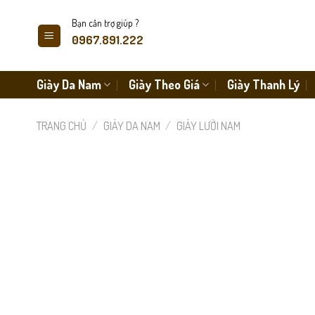
Skip
Bạn cần trợ giúp ?
to
0967.891.222
content
Giày Da Nam
Giày Theo Giá
Giày Thanh Lý
TRANG CHỦ
/
GIÀY DA NAM
/
GIÀY LƯỜI NAM