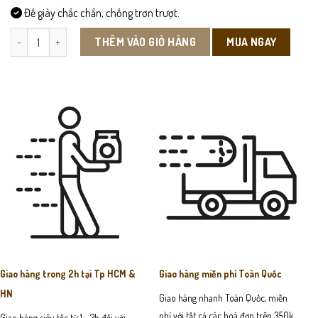
Đế giày chắc chắn, chống trơn trượt.
L516-Giày Lười Hè Đục Lỗ Thoáng khí Da Bò số lượng
MUA NGAY
THÊM VÀO GIỎ HÀNG
Giao hàng trong 2h tại Tp HCM &
Giao hàng miễn phí Toàn Quốc
HN
Giao hàng nhanh Toàn Quốc, miễn
phí với tất cả các hoá đơn trên 350k
Giao hàng siêu tốc từ 1 - 2h đối với