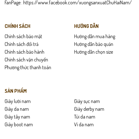
FanPage :
https://www.facebook.com/xuongsanxuatChuHaiNam/
Đế cao su mềm kết hợp cùng lót đàn hồi mang lại cảm giác êm ái
như đi chân trần, giảm mỏi sau nhiều giờ đứng. Với thiết kế tinh giản,
L516 phù hợp đi làm, đi chơi, lái xe hoặc phối với outfit thường ngày.
CHÍNH SÁCH
HƯỚNG DẪN
Đây là lựa chọn “đáng đầu tư” cho mọi quý ông yêu thích
giày da
nam
chuẩn chất lượng.
Chính sách bảo mật
Hướng dẫn mua hàng
Chính sách đổi trả
Hướng dẫn bảo quản
Gợi ý sử dụng
Chính sách bảo hành
Hướng dẫn chọn size
Chính sách vận chuyển
Đi làm – đi chơi – gặp gỡ đối tác.
Phương thức thanh toán
Phối áo sơ mi, quần tây hoặc jean đều đẹp.
Phù hợp khí hậu nóng ẩm, đi cả ngày vẫn thoải mái.
SẢN PHẨM
Giày lười nam
Giày sục nam
Dùng hằng ngày cho người cần di chuyển nhiều.
Giày da nam
Giày derby nam
Giày tây nam
Túi da nam
Chính sách sản phẩm
Giày boot nam
Ví da nam
Bảo hành 12 tháng da & keo.