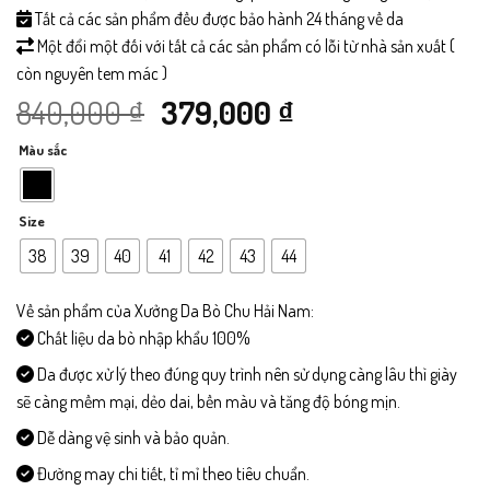
Tất cả các sản phẩm đều được bảo hành 24 tháng về da
Một đổi một đối với tất cả các sản phẩm có lỗi từ nhà sản xuất (
còn nguyên tem mác )
Giá
Giá
840,000
₫
379,000
₫
Màu sắc
gốc
hiện
là:
tại
Size
840,000 ₫.
là:
38
39
40
41
42
43
44
379,000 ₫.
Về sản phẩm của Xưởng Da Bò Chu Hải Nam:
Chất liệu da bò nhập khẩu 100%
Da được xử lý theo đúng quy trình nên sử dụng càng lâu thì giày
sẽ càng mềm mại, dẻo dai, bền màu và tăng độ bóng mịn.
Dễ dàng vệ sinh và bảo quản.
Đường may chi tiết, tỉ mỉ theo tiêu chuẩn.