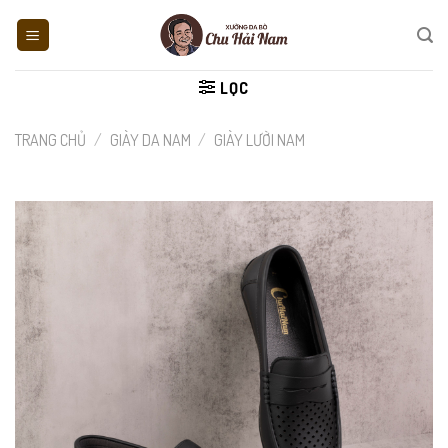
Skip
to
content
LỌC
TRANG CHỦ
/
GIÀY DA NAM
/
GIÀY LƯỜI NAM