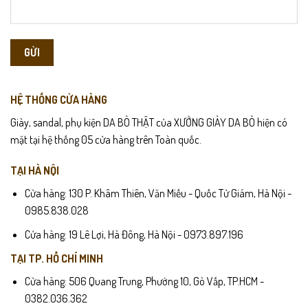
HỆ THỐNG CỬA HÀNG
Giày, sandal, phụ kiện DA BÒ THẬT của XƯỞNG GIÀY DA BÒ hiện có
mặt tại hệ thống 05 cửa hàng trên Toàn quốc.
TẠI HÀ NỘI
Cửa hàng: 130 P. Khâm Thiên, Văn Miếu - Quốc Tử Giám, Hà Nội -
0985.838.028
Cửa hàng: 19 Lê Lợi, Hà Đông, Hà Nội - 0973.897.196
TẠI TP. HỒ CHÍ MINH
Cửa hàng: 506 Quang Trung, Phường 10, Gò Vấp, TP.HCM -
0382.036.362