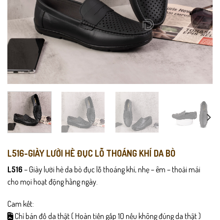
L516-GIÀY LƯỜI HÈ ĐỤC LỖ THOÁNG KHÍ DA BÒ
L516
– Giày lười hè da bò đục lỗ thoáng khí, nhẹ – êm – thoải mái
cho mọi hoạt động hằng ngày.
Cam kết:
Chỉ bán đồ da thật ( Hoàn tiền gấp 10 nếu không đúng da thật )