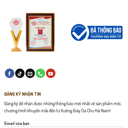
Giao hàng toàn quốc – kiểm hàng trước khi thanh toán.
Đổi trả trong 7 ngày nếu có lỗi từ nhà sản xuất.
Hướng dẫn bảo quản
Lau sạch bụi sau khi mang, bảo quản nơi khô thoáng.
Tránh phơi dưới nắng gắt để da không bị khô.
Dùng xi dưỡng da 1–2 lần/tháng để giữ màu & độ mềm.
Không ngâm nước lâu.
ĐĂNG KÝ NHẬN TIN
Đăng ký để nhận được những thông báo mới nhất về sản phẩm mới,
chương trình khuyến mãi đến từ Xưởng Giày Da Chu Hải Nam!
Email của bạn