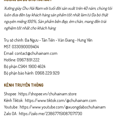
Xưởng giày Chu Hải Nam với tuổi đời sản xuất trên 40 năm, chúng tôi
L516 không chỉ là một đôi giày lười thông thường, mà còn là giải
luôn đưa đến tay khách hàng sản phẩm tốt nhất làm từ Da bò thật
pháp tối ưu cho những ai cần một sản phẩm
thoáng khí – dễ
nguyên miếng 100%, Sản phẩm bền đẹp, êm chân, mang đến trải
mang – bền bỉ – sang trọng
. Nhờ sử dụng da bò thật và kỹ thuật
nghiệm tốt nhất cho khách hàng
đục lỗ chính xác, đôi giày giữ cho bàn chân luôn mát mẻ, không bí,
không hầm dù bạn phải di chuyển nhiều.
Trụ sở chính: Đa Ngưu - Tân Tiến - Văn Giang - Hưng Yên
MST: 033090009404
Email: contact@chuhainam.com
Hotline: 0967.891.222
Bộ phận CSKH: 1900 4624
Bộ phận bảo hành: 0968.229.929
KÊNH TRUYỀN THÔNG
Shopee :
https://shopee.vn/chuhainam.store
Kênh Tiktok :
https://www.tiktok.com/@chuhainam.com
Youtube :
https://www.youtube.com/@xuongdabochuhainam
Zalo OA :
https://zalo.me/238677151087071730