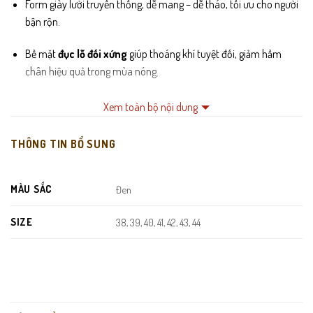
Form giày lười truyền thống, dễ mang – dễ tháo, tối ưu cho người
bận rộn.
Bề mặt
đục lỗ đối xứng
giúp thoáng khí tuyệt đối, giảm hầm
chân hiệu quả trong mùa nóng.
Đế cao su dẻo, bám đường tốt, chống trơn trượt khi di chuyển.
Xem toàn bộ nội dung
Lót giày êm – hút ẩm nhanh, thích hợp đi cả ngày vẫn thoải mái.
THÔNG TIN BỔ SUNG
Màu đen sang trọng, chuẩn phong cách quý ông yêu thích
giày
da nam
cao cấp.
MÀU SẮC
Đen
SIZE
38, 39, 40, 41, 42, 43, 44