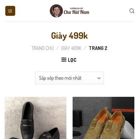
Skip
to
content
Giày 499k
TRANG CHỦ
/
GIÀY 499K
/
TRANG 2
LỌC