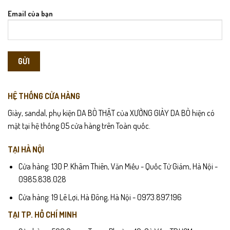
Email của bạn
HỆ THỐNG CỬA HÀNG
Giày, sandal, phụ kiện DA BÒ THẬT của XƯỞNG GIÀY DA BÒ hiện có
mặt tại hệ thống 05 cửa hàng trên Toàn quốc.
TẠI HÀ NỘI
Cửa hàng: 130 P. Khâm Thiên, Văn Miếu - Quốc Tử Giám, Hà Nội -
0985.838.028
Cửa hàng: 19 Lê Lợi, Hà Đông, Hà Nội - 0973.897.196
TẠI TP. HỒ CHÍ MINH