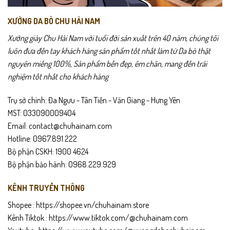
XƯỞNG DA BÒ CHU HẢI NAM
Xưởng giày Chu Hải Nam với tuổi đời sản xuất trên 40 năm, chúng tôi
luôn đưa đến tay khách hàng sản phẩm tốt nhất làm từ Da bò thật
nguyên miếng 100%, Sản phẩm bền đẹp, êm chân, mang đến trải
nghiệm tốt nhất cho khách hàng
Trụ sở chính: Đa Ngưu - Tân Tiến - Văn Giang - Hưng Yên
MST: 033090009404
Email: contact@chuhainam.com
Hotline: 0967.891.222
Bộ phận CSKH: 1900 4624
Bộ phận bảo hành: 0968.229.929
KÊNH TRUYỀN THÔNG
Shopee :
https://shopee.vn/chuhainam.store
Kênh Tiktok :
https://www.tiktok.com/@chuhainam.com