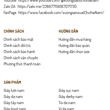
Youtube :
https://www.youtube.com/@xuongdabochuhainam
Zalo OA :
https://zalo.me/238677151087071730
FanPage :
https://www.facebook.com/xuongsanxuatChuHaiNam/
CHÍNH SÁCH
HƯỚNG DẪN
Chính sách bảo mật
Hướng dẫn mua hàng
Chính sách đổi trả
Hướng dẫn bảo quản
Chính sách bảo hành
Hướng dẫn chọn size
Chính sách vận chuyển
Phương thức thanh toán
SẢN PHẨM
Giày lười nam
Giày sục nam
Giày da nam
Giày derby nam
Giày tây nam
Túi da nam
Giày boot nam
Ví da nam