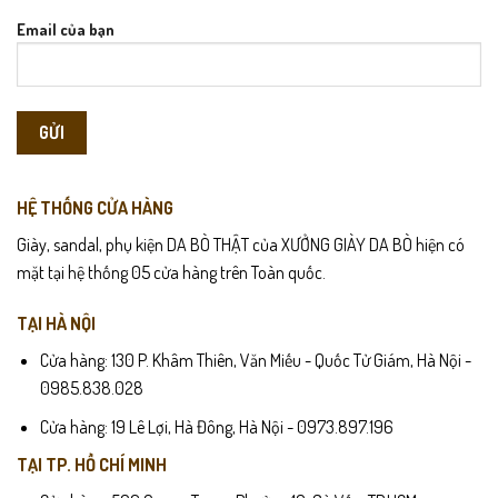
Email của bạn
HỆ THỐNG CỬA HÀNG
Giày, sandal, phụ kiện DA BÒ THẬT của XƯỞNG GIÀY DA BÒ hiện có
mặt tại hệ thống 05 cửa hàng trên Toàn quốc.
TẠI HÀ NỘI
Cửa hàng: 130 P. Khâm Thiên, Văn Miếu - Quốc Tử Giám, Hà Nội -
0985.838.028
Cửa hàng: 19 Lê Lợi, Hà Đông, Hà Nội - 0973.897.196
TẠI TP. HỒ CHÍ MINH