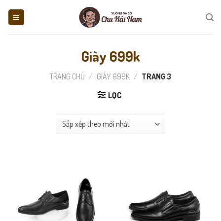
Skip
to
content
Giày 699k
TRANG CHỦ
/
GIÀY 699K
/
TRANG 3
LỌC