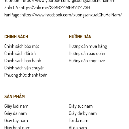
Youtube :
https://www.youtube.com/@xuongdabochuhainam
Zalo OA :
https://zalo.me/238677151087071730
FanPage :
https://www.facebook.com/xuongsanxuatChuHaiNam/
CHÍNH SÁCH
HƯỚNG DẪN
Chính sách bảo mật
Hướng dẫn mua hàng
Chính sách đổi trả
Hướng dẫn bảo quản
Chính sách bảo hành
Hướng dẫn chọn size
Chính sách vận chuyển
Phương thức thanh toán
SẢN PHẨM
Giày lười nam
Giày sục nam
Giày da nam
Giày derby nam
Giày tây nam
Túi da nam
Giày boot nam
Ví da nam