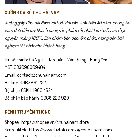
XƯỞNG DA BÒ CHU HẢI NAM
Xưởng giày Chu Hải Nam với tuổi đời sản xuất trên 40 năm, chúng tôi
luôn đưa đến tay khách hàng sản phẩm tốt nhất làm từ Da bò thật
nguyên miếng 100%, Sản phẩm bền đẹp, êm chân, mang đến trải
nghiệm tốt nhất cho khách hàng
Trụ sở chính: Đa Ngưu - Tân Tiến - Văn Giang - Hưng Yên
MST: 033090009404
Email: contact@chuhainam.com
Hotline: 0967.891.222
Bộ phận CSKH: 1900 4624
Bộ phận bảo hành: 0968.229.929
KÊNH TRUYỀN THÔNG
Shopee :
https://shopee.vn/chuhainam.store
Kênh Tiktok :
https://www.tiktok.com/@chuhainam.com