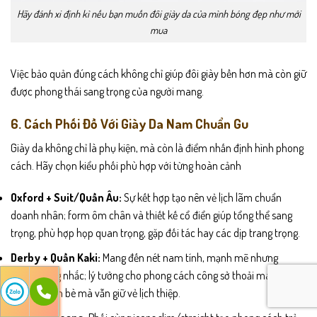
Hãy đánh xi định kì nếu bạn muốn đôi giày da của mình bóng đẹp như mới
mua
Việc bảo quản đúng cách không chỉ giúp đôi giày bền hơn mà còn giữ
được phong thái sang trọng của người mang.
6. Cách Phối Đồ Với Giày Da Nam Chuẩn Gu
Giày da không chỉ là phụ kiện, mà còn là điểm nhấn định hình phong
cách. Hãy chọn kiểu phối phù hợp với từng hoàn cảnh
Oxford + Suit/Quần Âu:
Sự kết hợp tạo nên vẻ lịch lãm chuẩn
doanh nhân; form ôm chân và thiết kế cổ điển giúp tổng thể sang
trọng, phù hợp họp quan trọng, gặp đối tác hay các dịp trang trọng.
Derby + Quần Kaki:
Mang đến nét nam tính, mạnh mẽ nhưng
không cứng nhắc; lý tưởng cho phong cách công sở thoải mái, đi cafe
hay gặp bạn bè mà vẫn giữ vẻ lịch thiệp.