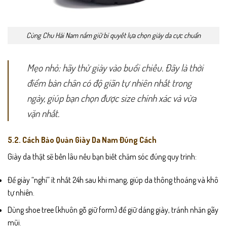
Cùng Chu Hải Nam nắm giữ bí quyết lựa chọn giày da cực chuẩn
Mẹo nhỏ: hãy thử giày vào buổi chiều. Đây là thời
điểm bàn chân có độ giãn tự nhiên nhất trong
ngày, giúp bạn chọn được size chính xác và vừa
vặn nhất.
5.2. Cách Bảo Quản Giày Da Nam Đúng Cách
Giày da thật sẽ bền lâu nếu bạn biết chăm sóc đúng quy trình:
Để giày “nghỉ” ít nhất 24h sau khi mang, giúp da thông thoáng và khô
tự nhiên.
Dùng shoe tree (khuôn gỗ giữ form) để giữ dáng giày, tránh nhăn gãy
mũi.