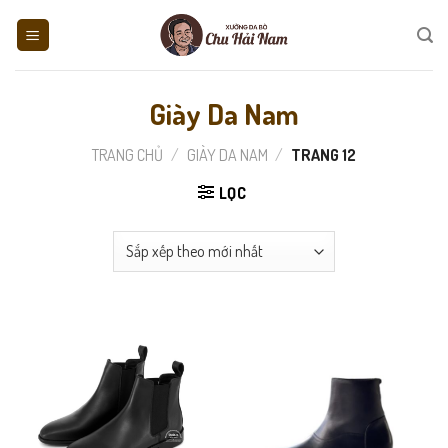
Skip
to
content
Giày Da Nam
TRANG CHỦ
/
GIÀY DA NAM
/
TRANG 12
LỌC