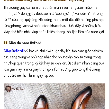
sản
sản
Thị trường giày da nam phát triển mạnh với hàng trăm mẫu mã,
phẩm
phẩm
nhưng có 7 dòng giày được xem là “xương sống” và luôn nằm trong
tủ đồ của mọi quý ông. Mỗi dòng mang một đặc điểm riêng, phù hợp
từng phong cách và hoàn cảnh khác nhau. Dưới đây là những kiểu
giày phổ biến nhất giúp hoàn thiện phong thái lịch lãm của nam giới.
1.1.
Giày da nam Oxford
Giày Oxford
nổi bật với thiết kế buộc dây kín, tạo cảm giác nghiêm
túc, sang trọng và phù hợp nhất cho những dịp cần sự trang trọng
như họp quan trọng, ký kết hay sự kiện lớn. Đặc điểm nhận dạng của
loại giày này là mũi giày thon gọn, form đứng, giúp tổng thể trang
phục trở nên lịch lãm ngay lập tức.