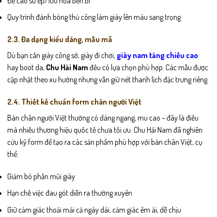
Đế cao su ép/lưu hóa bền bỉ
Quy trình đánh bóng thủ công làm giày lên màu sang trọng
2.3. Đa dạng kiểu dáng, mẫu mã
Dù bạn cần giày công sở, giày đi chơi,
giày nam tăng chiều cao
hay boot da,
Chu Hải Nam
đều có lựa chọn phù hợp. Các mẫu được
cập nhật theo xu hướng nhưng vẫn giữ nét thanh lịch đặc trưng riêng.
2.4. Thiết kế chuẩn form chân người Việt
Bàn chân người Việt thường có dáng ngang, mu cao – đây là điều
mà nhiều thương hiệu quốc tế chưa tối ưu. Chu Hải Nam đã nghiên
cứu kỹ form để tạo ra các sản phẩm phù hợp với bàn chân Việt, cụ
thể:
Giảm bó phần mũi giày
Hạn chế việc đau gót diễn ra thường xuyên
Giữ cảm giác thoải mái cả ngày dài, cảm giác êm ái, dễ chịu