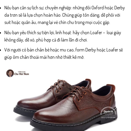
Nếu bạn cần sự lịch sự, chuyên nghiệp: những đôi Oxford hoặc Derby
da trơn sẽ là lựa chọn hoàn hảo. Chúng giúp tôn dáng, dễ phối với
suit hoặc quần âu, mang lại vẻ chỉn chu trong mọi cuộc gặp.
Nếu bạn yêu thích sự tiện lợi, linh hoạt: hãy chọn Loafer – loại giày
không dây, dễ xỏ, phù hợp cả đi làm lẫn đi chơi.
Với người có bàn chân bè hoặc mu cao, form Derby hoặc Loafer sẽ
giúp ôm chân thoải mái hơn nhờ thiết kế mở.