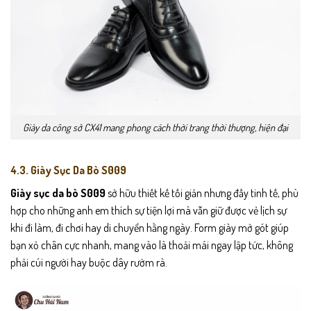
Giày da công sở CX41 mang phong cách thời trang thời thượng, hiện đại
4.3. Giày Sục Da Bò S009
Giày sục da bò S009
sở hữu thiết kế tối giản nhưng đầy tinh tế, phù
hợp cho những anh em thích sự tiện lợi mà vẫn giữ được vẻ lịch sự
khi đi làm, đi chơi hay di chuyển hằng ngày. Form giày mở gót giúp
bạn xỏ chân cực nhanh, mang vào là thoải mái ngay lập tức, không
phải cúi người hay buộc dây rườm rà.