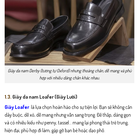
Giày da nam Derby (tương tự Oxford) nhưng thoáng chân, dễ mang và phù
hợp với nhiều dáng chân khác nhau.
1.3.
Giày da nam Loafer (Giày Lười)
Giày Loafer
l
à lựa chọn hoàn hảo cho sự tiện lợi. Bạn sẽ không cần
dây buộc, dễ xỏ, dễ mang nhưng vẫn sang trọng. Đế thấp, dáng gọn
và có nhiều kiểu như penny, tassel… mang lại phong thái trẻ trung,
hiện đại, phù hợp đi làm, gặp gỡ bạn bè hoặc dạo phố.