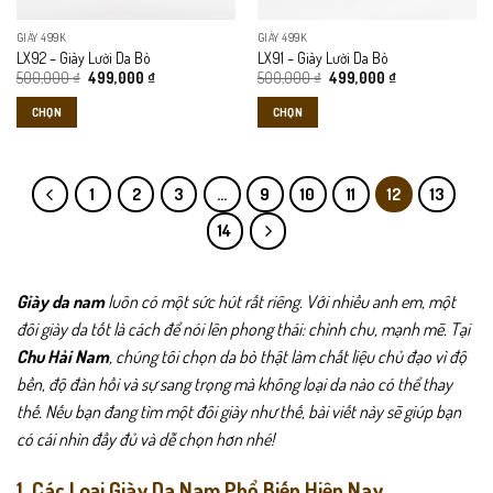
thể
thể
GIÀY 499K
GIÀY 499K
được
được
LX92 – Giày Lười Da Bò
LX91 – Giày Lười Da Bò
chọn
chọn
Giá
Giá
Giá
Giá
500,000
₫
499,000
₫
500,000
₫
499,000
₫
gốc
hiện
gốc
hiện
trên
trên
là:
tại
là:
tại
CHỌN
CHỌN
trang
trang
500,000 ₫.
là:
500,000 ₫.
là:
499,000 ₫.
499,000 ₫.
sản
sản
Sản
Sản
phẩm
phẩm
phẩm
phẩm
này
này
1
2
3
…
9
10
11
12
13
có
có
14
nhiều
nhiều
biến
biến
thể.
thể.
Giày da nam
luôn có một sức hút rất riêng. Với nhiều anh em, một
Các
Các
tùy
tùy
đôi giày da tốt là cách để nói lên phong thái: chỉnh chu, mạnh mẽ. Tại
chọn
chọn
Chu Hải Nam
, chúng tôi chọn da bò thật làm chất liệu chủ đạo vì độ
có
có
bền, độ đàn hồi và sự sang trọng mà không loại da nào có thể thay
thể
thể
thế. Nếu bạn đang tìm một đôi giày như thế, bài viết này sẽ giúp bạn
được
được
có cái nhìn đầy đủ và dễ chọn hơn nhé!
chọn
chọn
trên
trên
1. Các Loại Giày Da Nam Phổ Biến Hiện Nay
trang
trang