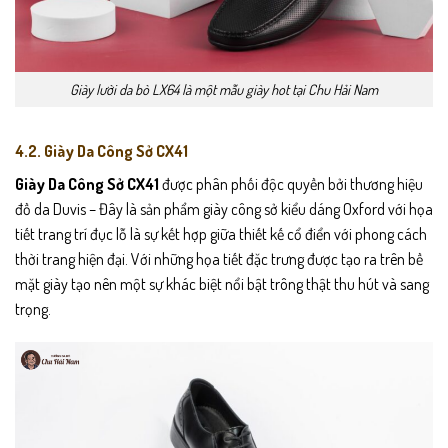
Giày lười da bò LX64 là một mẫu giày hot tại Chu Hải Nam
4.2. Giày Da Công Sở CX41
Giày Da Công Sở CX41
được phân phối độc quyền bởi thương hiệu
đồ da Duvis – Đây là sản phẩm giày công sở kiểu dáng Oxford với họa
tiết trang trí đục lỗ là sự kết hợp giữa thiết kế cổ điển với phong cách
thời trang hiện đại. Với những họa tiết đặc trưng được tạo ra trên bề
mặt giày tạo nên một sự khác biệt nổi bật trông thật thu hút và sang
trọng.