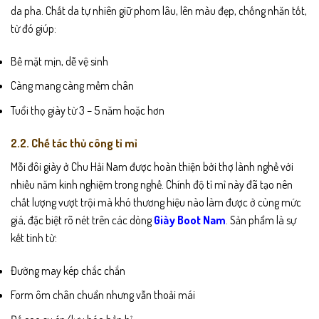
da pha. Chất da tự nhiên giữ phom lâu, lên màu đẹp, chống nhăn tốt,
từ đó giúp:
Bề mặt mịn, dễ vệ sinh
Càng mang càng mềm chân
Tuổi thọ giày từ 3 – 5 năm hoặc hơn
2.2. Chế tác thủ công tỉ mỉ
Mỗi đôi giày ở Chu Hải Nam được hoàn thiện bởi thợ lành nghề với
nhiều năm kinh nghiệm trong nghề. Chính độ tỉ mỉ này đã tạo nên
chất lượng vượt trội mà khó thương hiệu nào làm được ở cùng mức
giá, đặc biệt rõ nét trên các dòng
Giày Boot Nam
. Sản phẩm là sự
kết tinh từ:
Đường may kép chắc chắn
Form ôm chân chuẩn nhưng vẫn thoải mái