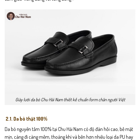
Giày lười da bò Chu Hải Nam thiết kế chuẩn form chân người Việt
2.1. Da bò thật 100%
Da bò nguyên tấm 100% tại Chu Hải Nam có độ đàn hồi cao, bề mặt
mịn, càng đi càng mềm, thoáng khí và bền hơn nhiều loại da PU hay