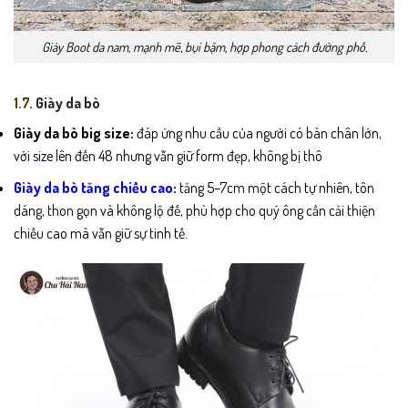
Giày Boot da nam, mạnh mẽ, bụi bặm, hợp phong cách đường phố.
1.7.
Giày da bò
Giày da bò big size:
đáp ứng nhu cầu của người có bàn chân lớn,
với size lên đến 48 nhưng vẫn giữ form đẹp, không bị thô
Giày da bò tăng chiều cao
:
tăng 5–7cm một cách tự nhiên, tôn
dáng, thon gọn và không lộ đế, phù hợp cho quý ông cần cải thiện
chiều cao mà vẫn giữ sự tinh tế.