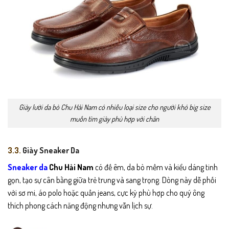
Giày lười da bò Chu Hải Nam có nhiều loại size cho người khó big size
muốn tìm giày phù hợp với chân
3.3.
Giày Sneaker Da
Sneaker da
Chu Hải Nam
có đế êm, da bò mềm và kiểu dáng tinh
gọn, tạo sự cân bằng giữa trẻ trung và sang trọng. Dòng này dễ phối
với sơ mi, áo polo hoặc quần jeans, cực kỳ phù hợp cho quý ông
thích phong cách năng động nhưng vẫn lịch sự.