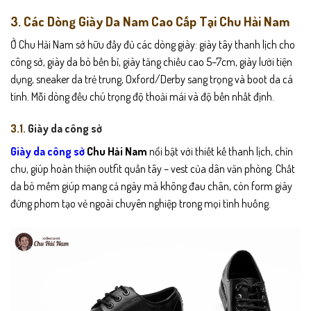
3. Các Dòng Giày Da Nam Cao Cấp Tại Chu Hải Nam
Ở Chu Hải Nam sở hữu đầy đủ các dòng giày: giày tây thanh lịch cho
công sở, giày da bò bền bỉ, giày tăng chiều cao 5–7cm, giày lười tiện
dụng, sneaker da trẻ trung, Oxford/Derby sang trọng và boot da cá
tính. Mỗi dòng đều chú trọng độ thoải mái và độ bền nhất định.
3.1.
Giày da công sở
Giày da công sở
Chu Hải Nam
nổi bật với thiết kế thanh lịch, chỉn
chu, giúp hoàn thiện outfit quần tây – vest của dân văn phòng. Chất
da bò mềm giúp mang cả ngày mà không đau chân, còn form giày
đứng phom tạo vẻ ngoài chuyên nghiệp trong mọi tình huống.