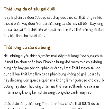
Thắt lưng da cá sấu gai đuôi
Đây là phần da đuôi được ép sát chạy dọc theo sợi thắt lưng và kết
thúc ở phần vây đuôi. Với loại thắt lưng cá sấu này rất bền. Dây lưng
da cá sấu gai đuôi thể hiện vẻ ngoài mạnh mẽ và thể hiện người đàn
ông bản lĩnh cho người dùng.
Thắt lưng cá sấu da bụng
Nếu những ai yêu thích sự mềm mại, dây thắt lưng từ da bụng cá sấu
là một lựa chọn hoàn hảo. Phần da bụng khá mềm mịn chứ không
cứng cáp hay gai góc như phần đuôi hay lưng. Thắt lưng cá sấu da
bụng là loại thắt lưng làm từ da phần bụng không gồ ghề. Loại dây
này dễ dàng luồn qua đai quần mà không làm người đeo khó chịu, bị
vướng hay đau. Thắt lưng phần này thể hiện sự thanh lịch và nhã
nhặn nhưng không kém phần sang trọng cho cánh mày râu.
Chắc chắn rằng, thắt lưng được làm từ da cá sấu thật 100% dù từ