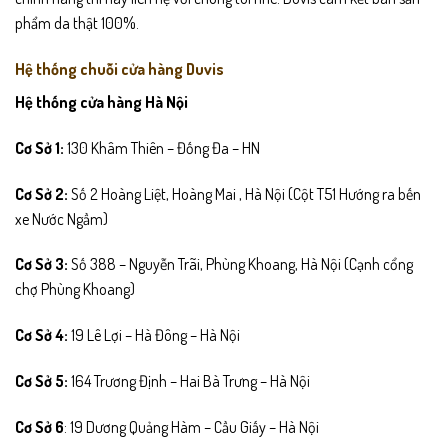
phẩm da thật 100%.
Hệ thống chuỗi cửa hàng Duvis
Hệ thống cửa hàng Hà Nội
Cơ Sở 1:
130 Khâm Thiên – Đống Đa – HN
Cơ Sở 2:
Số 2 Hoàng Liệt, Hoàng Mai , Hà Nội (Cột T51 Hướng ra bến
xe Nước Ngầm)
Cơ Sở 3:
Số 388 – Nguyễn Trãi, Phùng Khoang, Hà Nội (Cạnh cổng
chợ Phùng Khoang)
Cơ Sở 4:
19 Lê Lợi – Hà Đông – Hà Nội
Cơ Sở 5:
164 Trương Định – Hai Bà Trưng – Hà Nội
Cơ Sở 6
: 19 Dương Quảng Hàm – Cầu Giấy – Hà Nội