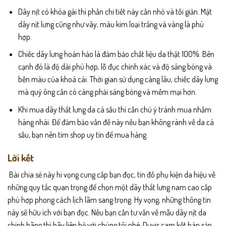
Dây nịt có khóa gài thì phần chi tiết này cần nhỏ và tối giản. Mặt
dây nịt lưng cũng như vây, màu kim loại trắng và vàng là phù
hợp.
Chiếc dây lưng hoàn hảo là đảm bảo chất liệu da thật 100%. Bên
cạnh đó là độ dài phù hợp, lỗ đục chính xác và độ sáng bóng và
bền màu của khoá cài. Thời gian sử dụng càng lâu, chiếc dây lưng
mà quý ông cần có càng phải sáng bóng và mềm mại hơn.
Khi mua dây thắt lưng da cá sấu thì cần chú ý tránh mua nhầm
hàng nhái. Để đảm bảo vấn đề này nếu bạn không rành về da cá
sấu, bạn nên tìm shop uy tín để mua hàng.
Lời kết
Bài chia sẻ này hi vọng cung cấp bạn đọc, tín đồ phụ kiện da hiệu về
những quy tắc quan trọng để chọn một dây thắt lưng nam cao cấp
phù hợp phong cách lịch lãm sang trọng. Hy vọng, những thông tin
này sẽ hữu ích với bạn đọc. Nếu bạn cần tư vấn về
mẫu dây nịt da
chính hãng thì hãy liên hệ với chúng tôi nhé.
Duvis
cam kết bán sản