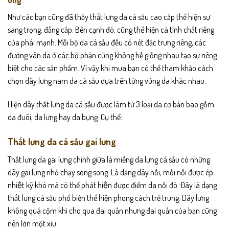
ông
Như các bạn cũng đã thấy thắt lưng da cá sấu cao cấp thể hiện sự
sang trọng, đẳng cấp. Bên cạnh đó, cũng thể hiện cá tính chất riêng
của phái mạnh. Mỗi bộ da cá sấu đều có nét đặc trưng riêng, các
đường vân da ở các bộ phận cũng không hề giống nhau tạo sự riêng
biệt cho các sản phẩm. Vì vậy khi mua bạn có thể tham khảo cách
chọn dây lưng nam da cá sấu dựa trên từng vùng da khác nhau.
Hiện dây thắt lưng da cá sấu được làm từ 3 loại da cơ bản bao gồm
da đuôi, da lưng hay da bụng. Cụ thể:
Thắt lưng da cá sấu gai lưng
Thắt lưng da gai lưng chính giữa là miếng da lưng cá sấu có những
dãy gai lưng nhỏ chạy song song. Là dạng dây nối, mối nối được ép
nhiệt kỹ khó mà có thể phát hiện được điểm da nối đó. Đây là dạng
thắt lưng cá sấu phổ biến thể hiện phong cách trẻ trung. Dây lưng
không quá cộm khi cho qua đai quần nhưng đai quần của bạn cũng
nên lớn một xíu