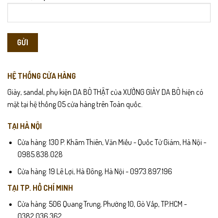
HỆ THỐNG CỬA HÀNG
Giày, sandal, phụ kiện DA BÒ THẬT của XƯỞNG GIÀY DA BÒ hiện có
mặt tại hệ thống 05 cửa hàng trên Toàn quốc.
TẠI HÀ NỘI
Cửa hàng: 130 P. Khâm Thiên, Văn Miếu - Quốc Tử Giám, Hà Nội -
0985.838.028
Cửa hàng: 19 Lê Lợi, Hà Đông, Hà Nội - 0973.897.196
TẠI TP. HỒ CHÍ MINH
Cửa hàng: 506 Quang Trung, Phường 10, Gò Vấp, TP.HCM -
0382.036.362