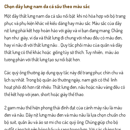
Chọn dây lưng nam da cá sấu theo màu sắc
Một dây thắt lưng nam da cá sấu nổi bật khi nó hòa hợp với bộ trang
phục và phụ kiện khác về kiểu dáng hay màu sắc. Màu sắc của dây
nịt lưng phải kết hợp hoàn hảo với giày và ví bạn đang mang. Chẳng
hạn như giày, ví da và thắt lưng đi chung với nhau đều có màu đen,
hay ví nâu đi với thắt lưng nâu… Quy tắc phối màu của quần và dây
thắt lưng có thể khác hoặc giống tùy sở thích. Tuy nhiên, màu áo
tương phản với thắt lưng tạo sự nổi bật hơn.
Các quý ông thường áp dụng quy tắc này để trang phục chỉn chu và
lịch sự nhất. Trong bộ quần áo thường ngày, nam giới có thể linh
hoạt phối đồ hơn rất nhiều. Thắt lưng đen, nâu hoặc nâu vàng đều có
thể kết hợp với jean, short hoặc giày thể thao.
2 gam màu thể hiện phong thái đỉnh đạt của cánh mày râu là màu
đen và nâu.
Dây nịt lưng màu đen và màu nâu
là lựa chọn chuẩn cho
bộ suit, quần âu và áo sơ mi cho các quý ông. Chúng giúp cho bộ
outfit càng trở nên bóng bẩy và sang trọng hơn.
Với các chàng trai