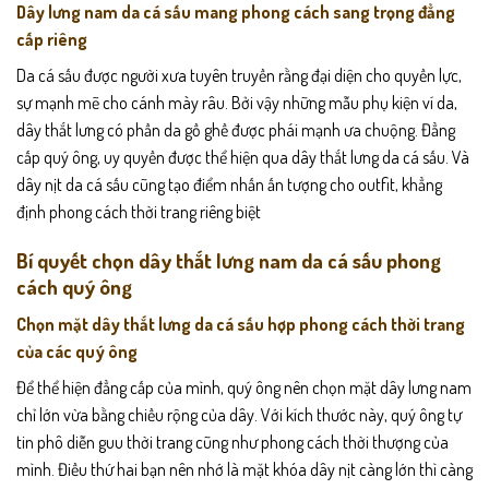
Dây lưng nam da cá sấu mang phong cách sang trọng đẳng
cấp riêng
Da cá sấu được người xưa tuyên truyền rằng đại diện cho quyền lực,
sự mạnh mẽ cho cánh mày râu. Bởi vậy những mẫu phụ kiện ví da,
dây thắt lưng có phần da gồ ghề được phái mạnh ưa chuộng. Đẳng
cấp quý ông, uy quyền được thể hiện qua dây thắt lưng da cá sấu. Và
dây nịt da cá sấu cũng tạo điểm nhấn ấn tượng cho outfit, khẳng
định phong cách thời trang riêng biệt
Bí quyết chọn dây thắt lưng nam da cá sấu phong
cách quý ông
Chọn mặt dây thắt lưng da cá sấu hợp phong cách thời trang
của các quý ông
Để thể hiện đẳng cấp của mình, quý ông nên chọn mặt dây lưng nam
chỉ lớn vừa bằng chiều rộng của dây. Với kích thước này, quý ông tự
tin phô diễn guu thời trang cũng như phong cách thời thượng của
mình.
Điều thứ hai bạn nên nhớ là mặt khóa dây nịt càng lớn thì càng