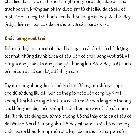
Chất liệu da cá sấu có thể nói là một trong loại da độc đáo bởi cấu
trúc hoa văn. Những sản phẩm được làm từ chất liệu da cá sấu có
một sức hút riêng, trở thành trends thời trang hiện nay. Và dưới đây
là đặc điểm nổi bật của da cá sấu so với các loại da khác
Chất lượng vượt trội
Điểm đặc biệt nổi trội nhất của dây lưng da cá sấu đó là chất lượng
tốt nhất. Những dây nịt từ da cá sấu luôn có chất lượng vượt trội. Và
cũng là dòng cao cấp dùng cho giới thượng lưu. Bởi vì đây là đặc tính
bền bỉ của da cá sấu được đánh giá cao.
Tuy da mỏng nhưng độ đàn hồi khá tốt. Bề mặt da không bị bị nứt
cho dù sử dụng lâu dài. Bạn có thể gập hoặc uốn cong tùy ý mà
không hề bị biến dạng. Bề mặt da cá sấu có lỗ chân lông nhỏ thoáng
khí, không tĩnh điện nên không bị bám bụi. Lớp vảy cá sấu rất đanh,
dai, ít chịu tác động xấu từ môi trường. Có thể thấy chất da cá sấu có
độ bền lớn. Với chất lượng như thế, dây nịt nam cá sấu bỏ xa những
chất liệu da khác. Những món phụ kiện da cá sấu có thời gian dùng