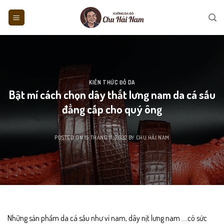
Skip
to
content
KIẾN THỨC ĐỒ DA
Bật mí cách chọn dây thắt lưng nam da cá sấu
đẳng cấp cho quý ông
POSTED ON
15 THÁNG 11, 2022
BY
CHU HẢI NAM
Những sản phẩm da cá sấu như ví nam, dây nịt lưng nam ….có sức