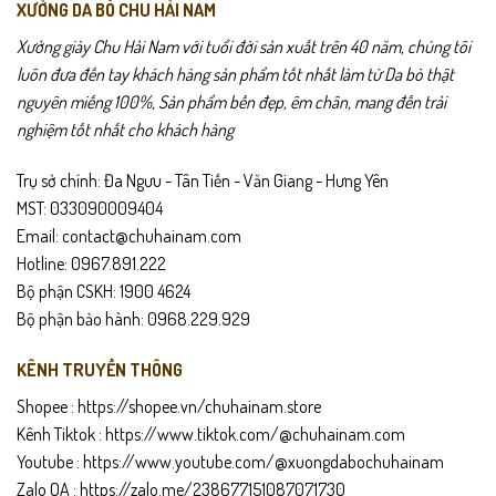
XƯỞNG DA BÒ CHU HẢI NAM
Xưởng giày Chu Hải Nam với tuổi đời sản xuất trên 40 năm, chúng tôi
luôn đưa đến tay khách hàng sản phẩm tốt nhất làm từ Da bò thật
nguyên miếng 100%, Sản phẩm bền đẹp, êm chân, mang đến trải
nghiệm tốt nhất cho khách hàng
Trụ sở chính: Đa Ngưu - Tân Tiến - Văn Giang - Hưng Yên
MST: 033090009404
Email: contact@chuhainam.com
Hotline: 0967.891.222
Bộ phận CSKH: 1900 4624
Bộ phận bảo hành: 0968.229.929
KÊNH TRUYỀN THÔNG
Shopee :
https://shopee.vn/chuhainam.store
Kênh Tiktok :
https://www.tiktok.com/@chuhainam.com
Youtube :
https://www.youtube.com/@xuongdabochuhainam
Zalo OA :
https://zalo.me/238677151087071730