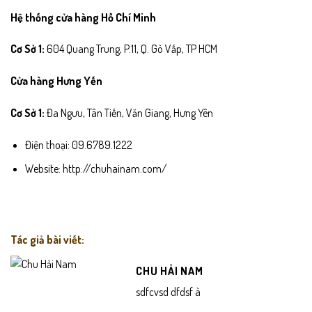
Hệ thống cửa hàng Hồ Chí Minh
Cơ Sở 1:
604 Quang Trung, P.11, Q. Gò Vấp, TP HCM
Cửa hàng Hưng Yến
Cơ Sở 1:
Đa Ngưu, Tân Tiến, Văn Giang, Hưng Yên
Điện thoại: 09.6789.1222
Website:
http://chuhainam.com/
Tác giả bài viết:
CHU HẢI NAM
sdfcvsd dfdsf à