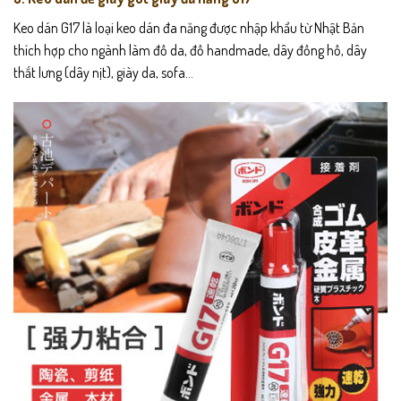
Keo dán G17 là loại keo dán đa năng được nhập khẩu từ Nhật Bản
thích hợp cho ngành làm đồ da, đồ handmade, dây đồng hồ, dây
thắt lưng (dây nịt), giày da, sofa…