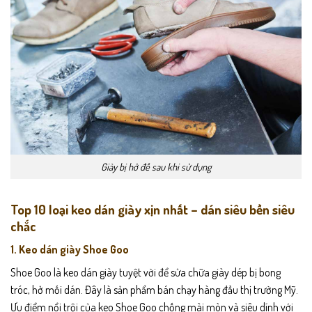
Giày bị hở đế sau khi sử dụng
Top 10 loại keo dán giày xịn nhất – dán siêu bền siêu
chắc
1.
Keo dán giày Shoe Goo
Shoe Goo là keo dán giày tuyệt vời để sửa chữa giày dép bị bong
tróc, hở mối dán. Đây là sản phẩm bán chạy hàng đầu thị trường Mỹ.
Ưu điểm nổi trội của keo Shoe Goo chống mài mòn và siêu dính với