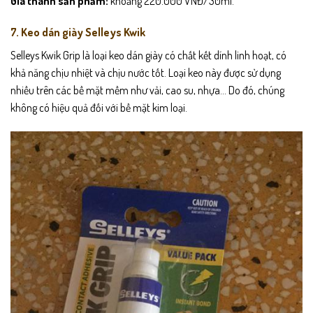
Giá thành sản phẩm:
khoảng 220.000 VNĐ/30ml.
7. Keo dán giày Selleys Kwik
Selleys Kwik Grip là loại keo dán giày có chất kết dính linh hoạt, có
khả năng chịu nhiệt và chịu nước tốt. Loại keo này được sử dụng
nhiều trên các bề mặt mềm như vải, cao su, nhựa… Do đó, chúng
không có hiệu quả đối với bề mặt kim loại.