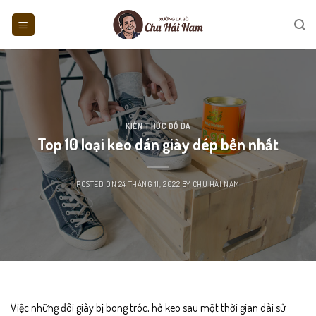
Skip
to
content
KIẾN THỨC ĐỒ DA
Top 10 loại keo dán giày dép bền nhất
POSTED ON
24 THÁNG 11, 2022
BY
CHU HẢI NAM
Việc những đôi giày bị bong tróc, hở keo sau một thời gian dài sử