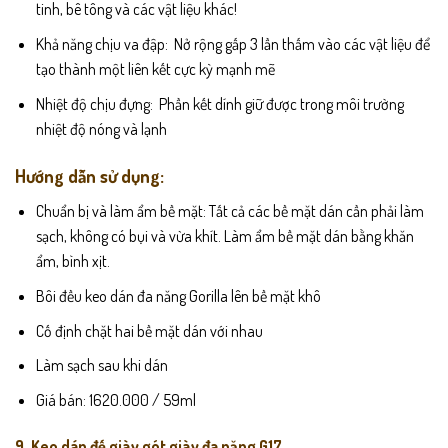
tinh, bê tông và các vật liệu khác!
Khả năng chịu va đập: Nở rộng gấp 3 lần thấm vào các vật liệu để
tạo thành một liên kết cực kỳ mạnh mẽ
Nhiệt độ chịu đựng: Phần kết dính giữ được trong môi trường
nhiệt độ nóng và lạnh
Hướng dẫn sử dụng:
Chuẩn bị và làm ẩm bề mặt: Tất cả các bề mặt dán cần phải làm
sạch, không có bụi và vừa khít. Làm ẩm bề mặt dán bằng khăn
ẩm, bình xịt.
Bôi đều keo dán đa năng Gorilla lên bề mặt khô
Cố định chặt hai bề mặt dán với nhau
Làm sạch sau khi dán
Giá bán: 1620.000 / 59ml
9. Keo dán đế giày gót giày đa năng G17