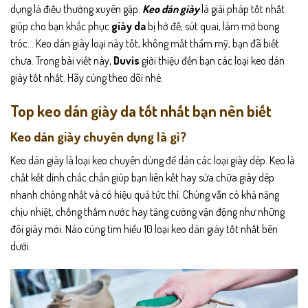
dụng là điều thường xuyên gặp.
Keo dán giày
là giải pháp tốt nhất
giúp cho bạn khắc phục
giày da
bị hở đế, sút quai, làm mờ bong
tróc… Keo dán giày loại này tốt, không mất thẩm mỹ, bạn đã biết
chưa. Trong bài viết này,
Duvis
giới thiệu đến bạn các loại keo dán
giày tốt nhất. Hãy cùng theo dõi nhé.
Top keo dán giày da tốt nhất bạn nên biết
Keo dán giày chuyên dụng là gì?
Keo dán giày là loại keo chuyên dùng để dán các loại giày dép. Keo là
chất kết dính chắc chắn giúp bạn liên kết hay sửa chữa giày dép
nhanh chóng nhất và có hiệu quả tức thì. Chúng vẫn có khả năng
chịu nhiệt, chống thấm nước hay tăng cường vận động như những
đôi giày mới. Nào cùng tìm hiểu 10 loại keo dán giày tốt nhất bên
dưới.