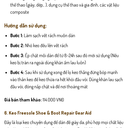
thể thao (giày, dép,..), dụng cụ thể thao và gia đình, các vật liệu
composite
Hướng dẫn sử dụng:
Bước 1:
Làm sạch vết rách muốn dán
Bước 2:
Nhỏ keo đều lên vết rách
Bước 3:
Ép chặt mối dán để từ 8-24h sau đó mới sử dụng (Nếu
keo bị tràn ra ngoài dùng khăn ẩm lau luôn)
Bước 4:
Sau khi sử dụng xong để lọ keo thẳng đứng bóp mạnh
vào thân keo để keo thừa ra hết khỏi đầu vòi. Dùng khăn lau sạch
đầu vòi, đóng nắp chặt và để nơi thoáng mát
Giá bán tham khảo:
114.000 VNĐ
6. Keo Freesole Shoe & Boot Repair Gear Aid
Đây là loại keo chuyên dụng để dán đế giày da, phù hợp mọi chất liệu