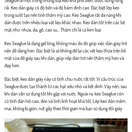
Seaglue là một trong những loại keo khá phổ biến, được dùng rộng
rãi. Keo dán giày có độ bền và độ bám dính cao. Đặc biệt lớp keo
trong suốt tạo nên tính thẩm mỹ cao. Keo Seaglue rất đa năng khi
dán được trên nhiều loại vật liệu khác nhau. Keo dán tốt trên các bề
mặt như: nhựa, da, gỗ, cao su,…Thậm chí là cả kim loại
Keo Seaglue là dạng gel lỏng, không màu do đó giúp việc dán giày trở
nên dễ dàng hơn. Đặc biệt là sẽ không để lại các vết keo thừa trên bề
mặt của đế giày sau khi dán, giúp nếp dán trở nên thẩm mỹ hơn và
đẹp hơn.
Đặc biệt, keo dán giày này có tính chịu nước rất tốt. Vì cấu trúc của
Seaglue được tạo thành từ các hạt siêu nhỏ và kết dính. Vậy nên, sau
khi dán vẫn sử dụng tốt khi gặp với nước. Ngoài ra, keo Seaglue còn
có tính đàn hồi cao, dẻo và tính linh hoạt khá tốt. Lớp keo dán mềm
mại, không bị giòn, nứt gãy theo thời gian mà bạn sử dụng đôi giày.