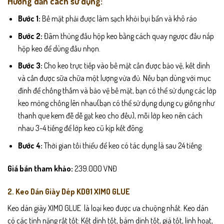
Hướng dẫn cách sử dụng:
Bước 1:
Bề mặt phải được làm sạch khỏi bụi bẩn và khô ráo
Bước 2:
Đâm thủng đầu hộp keo bằng cách quay ngược đầu nắp
hộp keo để dùng đầu nhọn.
Bước 3:
Cho keo trực tiếp vào bề mặt cần được bảo vệ, kết dính
và cần được sữa chữa một lượng vừa đủ. Nếu bạn dùng với mục
đính để chống thấm và bảo vệ bề mặt, bạn có thể sử dụng các lớp
keo mỏng chồng lên nhau(bạn có thể sử dụng dụng cụ giống như
thanh que kem đễ dễ gạt keo cho đều), mỗi lớp keo nên cách
nhau 3-4 tiếng để lớp keo cũ kịp kết đông.
Bước 4:
Thời gian tối thiểu để keo có tác dụng là sau 24 tiếng
Giá bán tham khảo:
239.000 VNĐ
2. Keo Dán Giày Dép KD01 XIMO GLUE
Keo dán giày XIMO GLUE là loại keo được ưa chuộng nhất. Keo dán
có các tính năng rất tốt: Kết dính tốt, bám dính tốt, giá tốt, linh hoạt,