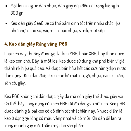
Một lon seaglue dán nhựa, dán giày dép đều có trọng lượng là
300 gr
Keo dán giày SeaGlue có thể bám dính tốt trên nhiều chất liệu
như nhựa, cao su, vải, mica, bạc nhựa, simili, mút sốp,….
4. Keo dán giày Rồng vàng P66
Loại keo này thường được gọi là keo Y66, hoặc X66, hay thân quen
là keo con chó. Đây là một loại keo được sử dụng khá phổ biến vì giá
thành rẻ, hiệu quả cao. Và được bán hầu hết các cửa hàng điện nước
dân dụng. Keo dán được trên các bề mặt: da, gỗ, nhựa, cao su, xốp,
sân cỏ, giấy,…
Keo P66 không chỉ dán được
giày da
mà còn giày thể thao, giày vải.
Có thể thấy công dụng của keo P66 rất đa dạng và hữu ích. Keo p66
được đánh giá loại keo có độ dính tốt nhất hiện nay. Nhược điểm là
keo ở dạng gel lỏng có màu vàng nhạt và có mùi. Khi dán dễ lan ra
xung quanh gây mất thẩm mỹ cho sản phẩm.