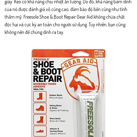
giày. Keo có khả năng chịu nhiệt ấn tượng. Do đó, khả năng bám dính
của nó được đánh giá vô cùng cao, đảm bảo độ bền cũng như tính
thẩm mỹ. Freesole Shoe & Boot Repair Gear Aid không chứa chất
độc hại và cực kỳ an toàn cho người sử dụng. Tuy nhiên, bạn cũng
không nên để chúng dính ra tay.