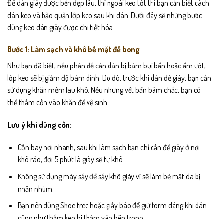
Để dán giày được bền đẹp lâu, thì ngoài keo tốt thì bạn cần biết cách
dán keo và bảo quản lớp keo sau khi dán. Dưới đây sẽ những bước
dùng keo dán giày được chi tiết hóa.
Bước 1: Làm sạch và khô bề mặt đế bong
Như bạn đã biết, nếu phần đế cần dán bị bám bụi bẩn hoặc ẩm ướt,
lớp keo sẽ bị giảm độ bám dính. Do đó, trước khi dán đế giày, bạn cần
sử dụng khăn mềm lau khô. Nếu những vết bẩn bám chắc, bạn có
thể thấm cồn vào khăn để vệ sinh.
Lưu ý khi dùng cồn:
Cồn bay hơi nhanh, sau khi làm sạch bạn chỉ cần để giày ở nơi
khô ráo, đợi 5 phút là giày sẽ tự khô.
Không sử dụng máy sấy để sấy khô giày vì sẽ làm bề mặt da bị
nhăn nhúm.
Bạn nên dùng Shoe tree hoặc giấy báo để giữ form dáng khi dán
cũng như thấm keo bị thấm vào bên trong.