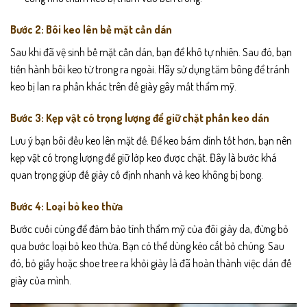
Bước 2: Bôi keo lên bề mặt cần dán
Sau khi đã vệ sinh bề mặt cần dán, bạn để khô tự nhiên. Sau đó, bạn
tiến hành bôi keo từ trong ra ngoài. Hãy sử dụng tăm bông để tránh
keo bị lan ra phần khác trên đế giày gây mất thẩm mỹ.
Bước 3: Kẹp vật có trọng lượng để giữ chặt phần keo dán
Lưu ý bạn bôi đều keo lên mặt đế. Để keo bám dính tốt hơn, bạn nên
kẹp vật có trọng lượng để giữ lớp keo được chặt. Đây là bước khá
quan trọng giúp đế giày cố định nhanh và keo không bị bong.
Bước 4: Loại bỏ keo thừa
Bước cuối cùng để đảm bảo tính thẩm mỹ của đôi giày da, đừng bỏ
qua bước loại bỏ keo thừa. Bạn có thể dùng kéo cắt bỏ chúng. Sau
đó, bỏ giấy hoặc shoe tree ra khỏi giày là đã hoàn thành việc dán đế
giày của mình.