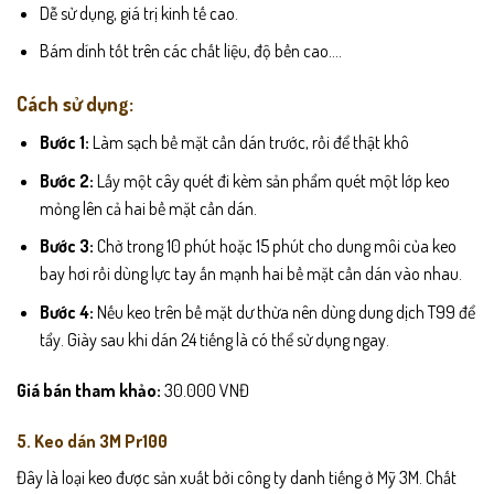
Dễ sử dụng, giá trị kinh tế cao.
Bám dính tốt trên các chất liệu, độ bền cao….
Cách sử dụng:
Bước 1:
Làm sạch bề mặt cần dán trước, rồi để thật khô
Bước 2:
Lấy một cây quét đi kèm sản phẩm quét một lớp keo
mỏng lên cả hai bề mặt cần dán.
Bước 3:
Chờ trong 10 phút hoặc 15 phút cho dung môi của keo
bay hơi rồi dùng lực tay ấn mạnh hai bề mặt cần dán vào nhau.
Bước 4:
Nếu keo trên bề mặt dư thừa nên dùng dung dịch T99 để
tẩy. Giày sau khi dán 24 tiếng là có thể sử dụng ngay.
Giá bán tham khảo:
30.000 VNĐ
5. Keo dán 3M Pr100
Đây là loại keo được sản xuất bởi công ty danh tiếng ở Mỹ 3M. Chất