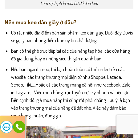
Làm sạch phần mũi hở để dán keo
Nên mua keo dán giày ở đâu?
Có rất nhiều địa điểm bán sản phẩm keo dán giày. Dưới đây Duvis
sẽ gợi ý bạn những điểm bán uy tín chất lượng.
Bạn có thể ghé trực tiếp tại các cửa hàng tạp hóa, các cửa hàng
đồ gia dụng, hay ở những siêu thị gần quanh bạn.
Nếu bạn ngại đi mua, thì bạn hoàn toàn có thể order trên các
website, các trang thương mại điện tử như Shoppe, Lazada,
Sendo, Tiki,….Hoặc cả các trang mạng xã hội như Facebook, Zalo,
instagram,…Việc mua hàng trực tuyến cực kỳ nhanh và tiện lợi.
Bên cạnh đó, giá mua hàng thì cũng rất phải chăng. Lưu ý là bạn
vào trang thương mại của hãng để đặt nhé. Việc này đảm bảo
mua hàng chuẩn, đúng giá.