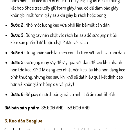
bám dính của keo kém đi nhiều). Lưu ý: Mọi người nên sử dụng
kết hợp Shoe tree (cây giữ form giày) nếu có để đảm bảo giày
không bị mất form giày sau khi giày bị rách hoặc bong
Bước 2:
Nhỏ một lượng keo vừa phải lên bề mặt cần dán
Bước 3:
Dùng tay nén chặt vết rách lại, sau đó sử dụng nịt (đi
kèm sản phẩm) để buộc chặt 2 đầu vết rách
Bước 4:
Dùng khăn sạch lau keo còn dư trên vết rách sau khi dán
Bước 5:
Sử dụng máy sấy để sấy qua vết dán để keo khô nhanh
hơn (do keo XIMO là dạng keo nhiệt nên keo lâu khô hơn dạng keo
bình thường, nhưng keo sau khi khô sẽ đạt hiệu quả kết dính cao
hơn và không làm hỏng da, vải giày)
Bước 6:
Để giày ở nơi thoáng mát, tránh chỗ ẩm ướt 6h-8h
Giá bán sản phẩm:
35.000 VNĐ – 59.000 VNĐ
3. Keo dán Seaglue