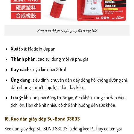
Keo dán đế giày gót giày đa năng G17
Xuất xứ:
Made in Japan
Thành phần:
cao su, dung môi và phụ gia
Quy cách:
tuýp kim loại 20ml
Ứng dụng:
siêu dính, chuyên dán dây đồng hồ không đường chỉ,
dán những chi tiết chịu lực, dán dây kéo,…
Lưu ý:
khi dán phải đứng trước gió, đeo khẩu trang khi dán diện
tích lớn. Hạn chế hít nhiều có thể ảnh hưởng đến sức khỏe.
10. Keo dán giày dép Su-Bond 3300S
Keo dán giày dép SU-BOND 3300S là dòng keo PU hay có tên gọi