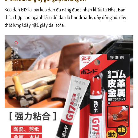
Keo dán G17 là loại keo dán đa năng được nhập khẩu từ Nhật Bản
thích hợp cho ngành làm đồ da, đồ handmade, dây đồng hồ, dây
thắt lưng (dây nịt), giày da, sofa…