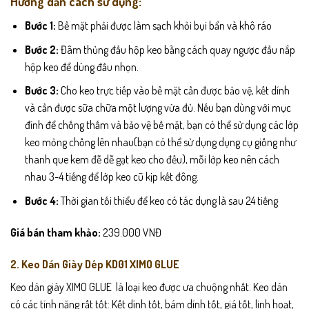
Hướng dẫn cách sử dụng:
Bước 1:
Bề mặt phải được làm sạch khỏi bụi bẩn và khô ráo
Bước 2:
Đâm thủng đầu hộp keo bằng cách quay ngược đầu nắp
hộp keo để dùng đầu nhọn.
Bước 3:
Cho keo trực tiếp vào bề mặt cần được bảo vệ, kết dính
và cần được sữa chữa một lượng vừa đủ. Nếu bạn dùng với mục
đính để chống thấm và bảo vệ bề mặt, bạn có thể sử dụng các lớp
keo mỏng chồng lên nhau(bạn có thể sử dụng dụng cụ giống như
thanh que kem đễ dễ gạt keo cho đều), mỗi lớp keo nên cách
nhau 3-4 tiếng để lớp keo cũ kịp kết đông.
Bước 4:
Thời gian tối thiểu để keo có tác dụng là sau 24 tiếng
Giá bán tham khảo:
239.000 VNĐ
2. Keo Dán Giày Dép KD01 XIMO GLUE
Keo dán giày XIMO GLUE là loại keo được ưa chuộng nhất. Keo dán
có các tính năng rất tốt: Kết dính tốt, bám dính tốt, giá tốt, linh hoạt,