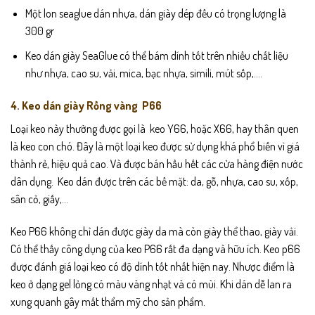
Một lon seaglue dán nhựa, dán giày dép đều có trọng lượng là
300 gr
Keo dán giày SeaGlue có thể bám dính tốt trên nhiều chất liệu
như nhựa, cao su, vải, mica, bạc nhựa, simili, mút sốp,….
4. Keo dán giày Rồng vàng P66
Loại keo này thường được gọi là keo Y66, hoặc X66, hay thân quen
là keo con chó. Đây là một loại keo được sử dụng khá phổ biến vì giá
thành rẻ, hiệu quả cao. Và được bán hầu hết các cửa hàng điện nước
dân dụng. Keo dán được trên các bề mặt: da, gỗ, nhựa, cao su, xốp,
sân cỏ, giấy,…
Keo P66 không chỉ dán được
giày da
mà còn giày thể thao, giày vải.
Có thể thấy công dụng của keo P66 rất đa dạng và hữu ích. Keo p66
được đánh giá loại keo có độ dính tốt nhất hiện nay. Nhược điểm là
keo ở dạng gel lỏng có màu vàng nhạt và có mùi. Khi dán dễ lan ra
xung quanh gây mất thẩm mỹ cho sản phẩm.