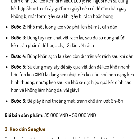
bám dính của keo kém đi nhiều). Lưu ý: Mọi người nên sử dụng
kết hợp Shoe tree (cây giữ form giày) nếu có để đảm bảo giày
không bị mất form giày sau khi giày bị rách hoặc bong
Bước 2:
Nhỏ một lượng keo vừa phải lên bề mặt cần dán
Bước 3:
Dùng tay nén chặt vết rách lại, sau đó sử dụng nịt (đi
kèm sản phẩm) để buộc chặt 2 đầu vết rách
Bước 4:
Dùng khăn sạch lau keo còn dư trên vết rách sau khi dán
Bước 5:
Sử dụng máy sấy để sấy qua vết dán để keo khô nhanh
hơn (do keo XIMO là dạng keo nhiệt nên keo lâu khô hơn dạng keo
bình thường, nhưng keo sau khi khô sẽ đạt hiệu quả kết dính cao
hơn và không làm hỏng da, vải giày)
Bước 6:
Để giày ở nơi thoáng mát, tránh chỗ ẩm ướt 6h-8h
Giá bán sản phẩm:
35.000 VNĐ – 59.000 VNĐ
3. Keo dán Seaglue