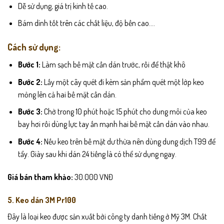
Dễ sử dụng, giá trị kinh tế cao.
Bám dính tốt trên các chất liệu, độ bền cao….
Cách sử dụng:
Bước 1:
Làm sạch bề mặt cần dán trước, rồi để thật khô
Bước 2:
Lấy một cây quét đi kèm sản phẩm quét một lớp keo
mỏng lên cả hai bề mặt cần dán.
Bước 3:
Chờ trong 10 phút hoặc 15 phút cho dung môi của keo
bay hơi rồi dùng lực tay ấn mạnh hai bề mặt cần dán vào nhau.
Bước 4:
Nếu keo trên bề mặt dư thừa nên dùng dung dịch T99 để
tẩy. Giày sau khi dán 24 tiếng là có thể sử dụng ngay.
Giá bán tham khảo:
30.000 VNĐ
5. Keo dán 3M Pr100
Đây là loại keo được sản xuất bởi công ty danh tiếng ở Mỹ 3M. Chất