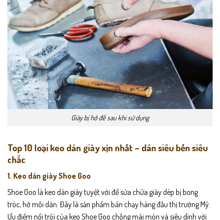
Giày bị hở đế sau khi sử dụng
Top 10 loại keo dán giày xịn nhất – dán siêu bền siêu
chắc
1.
Keo dán giày Shoe Goo
Shoe Goo là keo dán giày tuyệt vời để sửa chữa giày dép bị bong
tróc, hở mối dán. Đây là sản phẩm bán chạy hàng đầu thị trường Mỹ.
Ưu điểm nổi trội của keo Shoe Goo chống mài mòn và siêu dính với