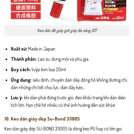
Keo dán đế giày gót giày đa năng G17
Xuất xứ:
Made in Japan
Thành phần:
cao su, dung môi và phụ gia
Quy cách:
tuýp kim loại 20ml
Ứng dụng:
siêu dính, chuyên dán dây đồng hồ không đường chỉ,
dán những chi tiết chịu lực, dán dây kéo,…
Lưu ý:
khi dán phải đứng trước gió, đeo khẩu trang khi dán diện
tích lớn. Hạn chế hít nhiều có thể ảnh hưởng đến sức khỏe.
10. Keo dán giày dép Su-Bond 3300S
Keo dán giày dép SU-BOND 3300S là dòng keo PU hay có tên gọi