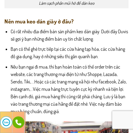
Làm sạch phần mũi hở để dán keo
Nên mua keo dán giày ở đâu?
Có rất nhiều địa điểm bán sản phẩm keo dán giày. Dưới đây Duvis
sẽ gợi ý bạn những điểm bán uy tín chất lượng.
Bạn có thể ghé trực tiếp tại các cửa hàng tạp hóa, các cửa hàng
đồ gia dụng, hay ở những siêu thị gần quanh bạn.
Nếu bạn ngại đi mua, thì bạn hoàn toàn có thể order trên các
website, các trang thương mại điện tử như Shoppe, Lazada,
Sendo, Tiki,….Hoặc cả các trang mạng xã hội như Facebook, Zalo,
instagram,…Việc mua hàng trực tuyến cực kỳ nhanh và tiện lợi.
Bên cạnh đó, giá mua hàng thì cũng rất phải chăng. Lưu ý là bạn
vào trang thương mại của hãng để đặt nhé. Việc này đảm bảo
mua hàng chuẩn, đúng giá.