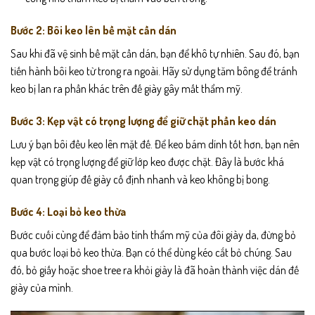
Bước 2: Bôi keo lên bề mặt cần dán
Sau khi đã vệ sinh bề mặt cần dán, bạn để khô tự nhiên. Sau đó, bạn
tiến hành bôi keo từ trong ra ngoài. Hãy sử dụng tăm bông để tránh
keo bị lan ra phần khác trên đế giày gây mất thẩm mỹ.
Bước 3: Kẹp vật có trọng lượng để giữ chặt phần keo dán
Lưu ý bạn bôi đều keo lên mặt đế. Để keo bám dính tốt hơn, bạn nên
kẹp vật có trọng lượng để giữ lớp keo được chặt. Đây là bước khá
quan trọng giúp đế giày cố định nhanh và keo không bị bong.
Bước 4: Loại bỏ keo thừa
Bước cuối cùng để đảm bảo tính thẩm mỹ của đôi giày da, đừng bỏ
qua bước loại bỏ keo thừa. Bạn có thể dùng kéo cắt bỏ chúng. Sau
đó, bỏ giấy hoặc shoe tree ra khỏi giày là đã hoàn thành việc dán đế
giày của mình.