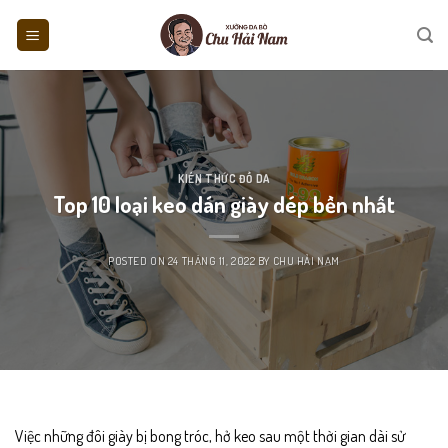
Skip
to
content
KIẾN THỨC ĐỒ DA
Top 10 loại keo dán giày dép bền nhất
POSTED ON
24 THÁNG 11, 2022
BY
CHU HẢI NAM
Việc những đôi giày bị bong tróc, hở keo sau một thời gian dài sử