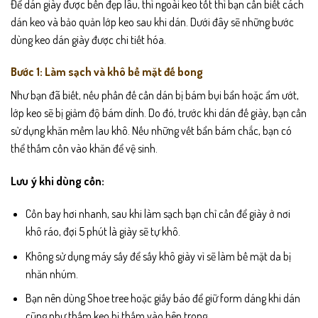
Để dán giày được bền đẹp lâu, thì ngoài keo tốt thì bạn cần biết cách
dán keo và bảo quản lớp keo sau khi dán. Dưới đây sẽ những bước
dùng keo dán giày được chi tiết hóa.
Bước 1: Làm sạch và khô bề mặt đế bong
Như bạn đã biết, nếu phần đế cần dán bị bám bụi bẩn hoặc ẩm ướt,
lớp keo sẽ bị giảm độ bám dính. Do đó, trước khi dán đế giày, bạn cần
sử dụng khăn mềm lau khô. Nếu những vết bẩn bám chắc, bạn có
thể thấm cồn vào khăn để vệ sinh.
Lưu ý khi dùng cồn:
Cồn bay hơi nhanh, sau khi làm sạch bạn chỉ cần để giày ở nơi
khô ráo, đợi 5 phút là giày sẽ tự khô.
Không sử dụng máy sấy để sấy khô giày vì sẽ làm bề mặt da bị
nhăn nhúm.
Bạn nên dùng Shoe tree hoặc giấy báo để giữ form dáng khi dán
cũng như thấm keo bị thấm vào bên trong.