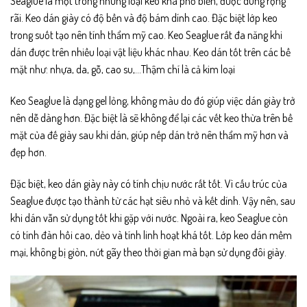
Seaglue là một trong những loại keo khá phổ biến, được dùng rộng
rãi. Keo dán giày có độ bền và độ bám dính cao. Đặc biệt lớp keo
trong suốt tạo nên tính thẩm mỹ cao. Keo Seaglue rất đa năng khi
dán được trên nhiều loại vật liệu khác nhau. Keo dán tốt trên các bề
mặt như: nhựa, da, gỗ, cao su,…Thậm chí là cả kim loại
Keo Seaglue là dạng gel lỏng, không màu do đó giúp việc dán giày trở
nên dễ dàng hơn. Đặc biệt là sẽ không để lại các vết keo thừa trên bề
mặt của đế giày sau khi dán, giúp nếp dán trở nên thẩm mỹ hơn và
đẹp hơn.
Đặc biệt, keo dán giày này có tính chịu nước rất tốt. Vì cấu trúc của
Seaglue được tạo thành từ các hạt siêu nhỏ và kết dính. Vậy nên, sau
khi dán vẫn sử dụng tốt khi gặp với nước. Ngoài ra, keo Seaglue còn
có tính đàn hồi cao, dẻo và tính linh hoạt khá tốt. Lớp keo dán mềm
mại, không bị giòn, nứt gãy theo thời gian mà bạn sử dụng đôi giày.