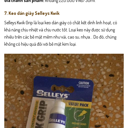
Giá thành sản phẩm:
khoảng 220.000 VNĐ/30ml.
7. Keo dán giày Selleys Kwik
Selleys Kwik Grip là loại keo dán giày có chất kết dính linh hoạt, có
khả năng chịu nhiệt và chịu nước tốt. Loại keo này được sử dụng
nhiều trên các bề mặt mềm như vải, cao su, nhựa… Do đó, chúng
không có hiệu quả đối với bề mặt kim loại.