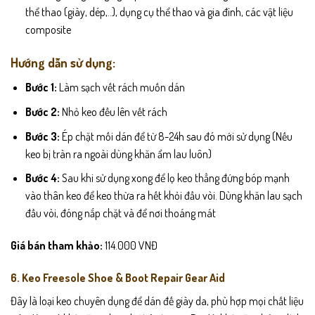
thể thao (giày, dép,..), dụng cụ thể thao và gia đình, các vật liệu
composite
Hướng dẫn sử dụng:
Bước 1:
Làm sạch vết rách muốn dán
Bước 2:
Nhỏ keo đều lên vết rách
Bước 3:
Ép chặt mối dán để từ 8-24h sau đó mới sử dụng (Nếu
keo bị tràn ra ngoài dùng khăn ẩm lau luôn)
Bước 4:
Sau khi sử dụng xong để lọ keo thẳng đứng bóp mạnh
vào thân keo để keo thừa ra hết khỏi đầu vòi. Dùng khăn lau sạch
đầu vòi, đóng nắp chặt và để nơi thoáng mát
Giá bán tham khảo:
114.000 VNĐ
6. Keo Freesole Shoe & Boot Repair Gear Aid
Đây là loại keo chuyên dụng để dán đế giày da, phù hợp mọi chất liệu