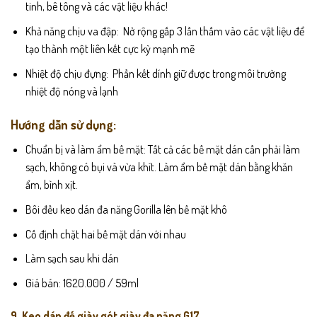
tinh, bê tông và các vật liệu khác!
Khả năng chịu va đập: Nở rộng gấp 3 lần thấm vào các vật liệu để
tạo thành một liên kết cực kỳ mạnh mẽ
Nhiệt độ chịu đựng: Phần kết dính giữ được trong môi trường
nhiệt độ nóng và lạnh
Hướng dẫn sử dụng:
Chuẩn bị và làm ẩm bề mặt: Tất cả các bề mặt dán cần phải làm
sạch, không có bụi và vừa khít. Làm ẩm bề mặt dán bằng khăn
ẩm, bình xịt.
Bôi đều keo dán đa năng Gorilla lên bề mặt khô
Cố định chặt hai bề mặt dán với nhau
Làm sạch sau khi dán
Giá bán: 1620.000 / 59ml
9. Keo dán đế giày gót giày đa năng G17