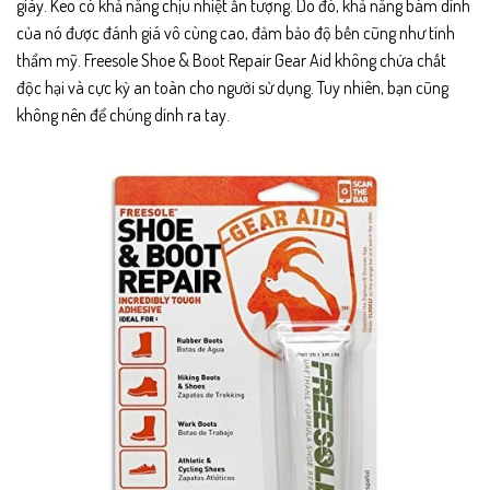
giày. Keo có khả năng chịu nhiệt ấn tượng. Do đó, khả năng bám dính
của nó được đánh giá vô cùng cao, đảm bảo độ bền cũng như tính
thẩm mỹ. Freesole Shoe & Boot Repair Gear Aid không chứa chất
độc hại và cực kỳ an toàn cho người sử dụng. Tuy nhiên, bạn cũng
không nên để chúng dính ra tay.