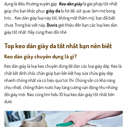
dụng là điều thường xuyên gặp.
Keo dán giày
là giải pháp tốt nhất
giúp cho bạn khắc phục
giày da
bị hở đế, sút quai, làm mờ bong
tróc… Keo dán giày loại này tốt, không mất thẩm mỹ, bạn đã biết
chưa. Trong bài viết này,
Duvis
giới thiệu đến bạn các loại keo dán
giày tốt nhất. Hãy cùng theo dõi nhé.
Top keo dán giày da tốt nhất bạn nên biết
Keo dán giày chuyên dụng là gì?
Keo dán giày là loại keo chuyên dùng để dán các loại giày dép. Keo là
chất kết dính chắc chắn giúp bạn liên kết hay sửa chữa giày dép
nhanh chóng nhất và có hiệu quả tức thì. Chúng vẫn có khả năng
chịu nhiệt, chống thấm nước hay tăng cường vận động như những
đôi giày mới. Nào cùng tìm hiểu 10 loại keo dán giày tốt nhất bên
dưới.