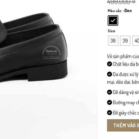
499,000
₫
: Đen
Màu sắc
Size
38
39
4
Về sản phẩm của
Chất liệu da 
Da được xử lý
mại, dẻo dai, bề
Dễ dàng vệ si
Đường may chi 
Đế giày chắc c
THÊM VÀO 