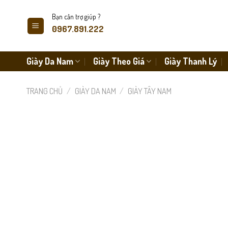
Skip
Bạn cần trợ giúp ?
to
0967.891.222
content
Giày Da Nam
Giày Theo Giá
Giày Thanh Lý
TRANG CHỦ
/
GIÀY DA NAM
/
GIÀY TÂY NAM