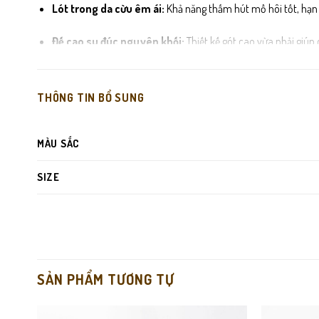
Lót trong da cừu êm ái:
Khả năng thấm hút mồ hôi tốt, hạn c
Đế cao su đúc nguyên khối:
Thiết kế gót cao vừa phải giúp 
Đường may thủ công sắc nét:
Từng mũi chỉ được gia công 
THÔNG TIN BỔ SUNG
MÀU SẮC
SIZE
SẢN PHẨM TƯƠNG TỰ