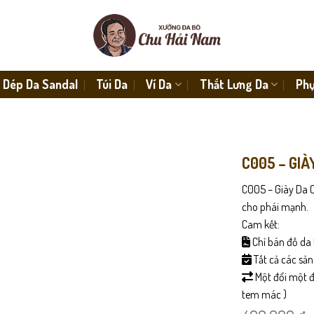
Dép Da Sandal
Túi Da
Ví Da
Thắt Lưng Da
Phụ
C005 – GIÀ
C005 – Giày Da C
cho phái mạnh.
Cam kết:
Chỉ bán đồ da 
Tất cả các sả
Một đổi một đố
tem mác )