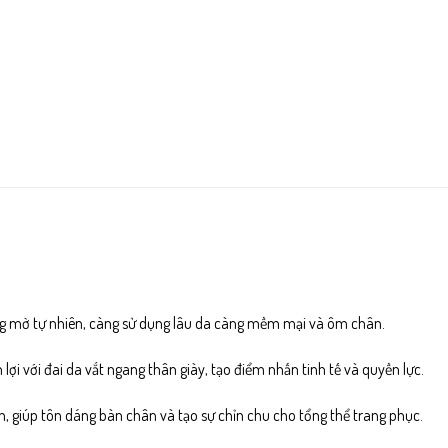
 mờ tự nhiên, càng sử dụng lâu da càng mềm mại và ôm chân.
 lợi với đai da vắt ngang thân giày, tạo điểm nhấn tinh tế và quyền lực.
n, giúp tôn dáng bàn chân và tạo sự chỉn chu cho tổng thể trang phục.