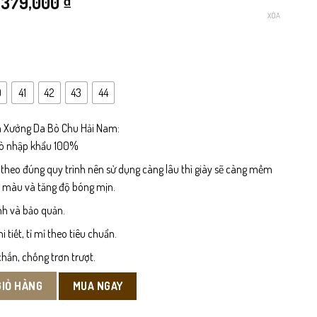
Giá
Giá
379,000
₫
XÓA
gốc
hiện
là:
tại
499,000 ₫.
là:
0
41
42
43
44
379,000 ₫.
 Xưởng Da Bò Chu Hải Nam:
bò nhập khẩu 100%
 theo đúng quy trình nên sử dụng càng lâu thì giày sẽ càng mềm
n màu và tăng độ bóng mịn.
nh và bảo quản.
tiết, tỉ mỉ theo tiêu chuẩn.
hắn, chống trơn trượt.
MUA NGAY
GIỎ HÀNG