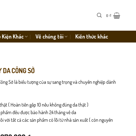
0
₫
 Kiện Khác
Về chúng tôi
Kiến thức khác
Y DA CÔNG SỞ
ông Sở là biểu tượng của sự sang trọng và chuyên nghiệp dành
thật ( Hoàn tiền gấp 10 nếu không đúng da thật )
n phẩm đều được bảo hành 24 tháng về da
i với tất cả các sản phẩm có lỗi từ nhà sản xuất ( còn nguyên