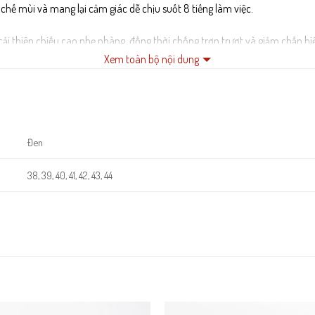
hế mùi và mang lại cảm giác dễ chịu suốt 8 tiếng làm việc.
cải thiện chiều cao nhẹ nhàng, đồng thời chống trơn trượt và giảm chấn hi
Xem toàn bộ nội dung
tỉ mỉ, đảm bảo độ bền chắc và tính thẩm mỹ vượt trội cho sản phẩm.
Đen
38, 39, 40, 41, 42, 43, 44