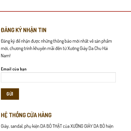
có
nhiều
biến
thể.
Các
ĐĂNG KÝ NHẬN TIN
tùy
Đăng ký để nhận được những thông báo mới nhất về sản phẩm
chọn
có
mới, chương trình khuyến mãi đến từ Xưởng Giày Da Chu Hải
ng dòng giày giả da thông thường, da bò thật có độ đàn hồi cao,
thể
Nam!
được
chọn
Email của bạn
lực đều, hạn chế tình trạng mỏi chân, rất phù hợp với những
trên
trang
sản
phẩm
HỆ THỐNG CỬA HÀNG
Giày, sandal, phụ kiện DA BÒ THẬT của XƯỞNG GIÀY DA BÒ hiện