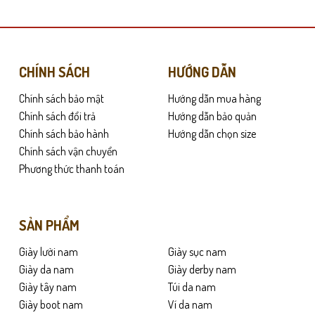
có
nhiều
biến
thể.
Các
CHÍNH SÁCH
HƯỚNG DẪN
tùy
Chính sách bảo mật
Hướng dẫn mua hàng
chọn
có
Chính sách đổi trả
Hướng dẫn bảo quản
005 mang lại cảm giác êm ái ngay từ lần trải nghiệm đầu tiên. Khác với nhữ
thể
Chính sách bảo hành
Hướng dẫn chọn size
n tục trong thời gian dài.
được
Chính sách vận chuyển
chọn
Phương thức thanh toán
iảm thiểu áp lực lên lòng bàn chân. Cấu trúc đế thông minh giúp phân tán 
trên
g văn phòng.
trang
sản
SẢN PHẨM
phẩm
Giày lười nam
Giày sục nam
Giày da nam
Giày derby nam
Giày tây nam
Túi da nam
Giày boot nam
Ví da nam