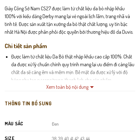
Giày Công Sở Nam CS27 được làm từ chất liệu da bò nhập khẩu
100% với kiểu dáng Derby mang lại vẻ ngoài lịch lãm, trang nhã và
tinh tế. Được sản xuất tận xưởng da bò thật chất lượng, uy tín bậc
nhất Hà Nội được phân phối độc quyễn bởi thương hiệu đồ da Duvis.
Chi tiết sản phẩm
Được làm từ chất liệu Da Bò thật nhập khẩu cao cấp 100%. Chất
da được xử lý chuẩn chỉnh quy trình mang lại ưu điểm đi càng lâu
chất da sẽ càng êm và mềm mịn. Bề mặt da được xử lý với độ
bóng nhẹ tạo sự sang trọng, thanh lịch cho sản phẩm.
Xem toàn bộ nội dung
Form giày thiết kế ôm chân mang lại cảm giác hiện đại và trẻ
trung hơn. Kết hợp chất da tự nhiên có độ bóng đẹp tạo nên vẻ
THÔNG TIN BỔ SUNG
lịch sự, sang trọng.
Lót giày cũng được làm bằng da thật cực êm giúp đôi chân đi
MÀU SẮC
Đen
đứng lâu vẫn không bị mệt mỏi.
Phần đế làm từ chất liệu cao su non đúc nguyên khối vợi độ đàn
SIZE
38, 39, 40, 41, 42, 43, 44