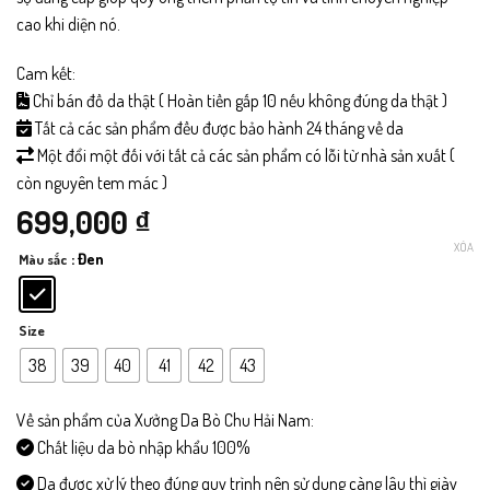
cao khi diện nó.
Cam kết:
Chỉ bán đồ da thật ( Hoàn tiền gấp 10 nếu không đúng da thật )
Tất cả các sản phẩm đều được bảo hành 24 tháng về da
Một đổi một đối với tất cả các sản phẩm có lỗi từ nhà sản xuất (
còn nguyên tem mác )
699,000
₫
XÓA
: Đen
Màu sắc
Size
38
39
40
41
42
43
Về sản phẩm của Xưởng Da Bò Chu Hải Nam:
Chất liệu da bò nhập khẩu 100%
Da được xử lý theo đúng quy trình nên sử dụng càng lâu thì giày