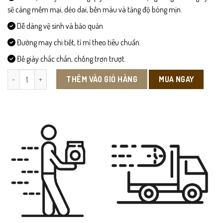
sẽ càng mềm mại, dẻo dai, bền màu và tăng độ bóng mịn.
Dễ dàng vệ sinh và bảo quản.
Đường may chi tiết, tỉ mỉ theo tiêu chuẩn.
Đế giày chắc chắn, chống trơn trượt.
CS27- Giày Công Sở Nam số lượng
MUA NGAY
THÊM VÀO GIỎ HÀNG