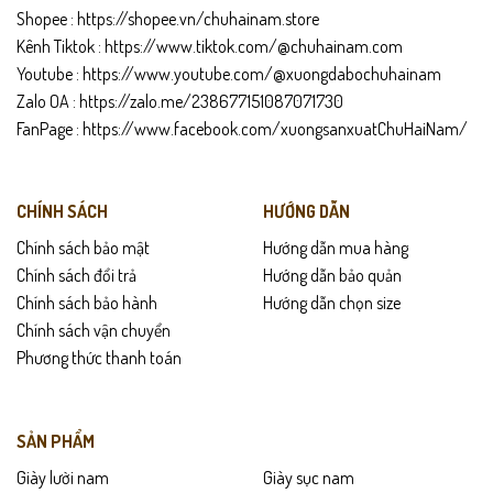
Shopee :
https://shopee.vn/chuhainam.store
Kênh Tiktok :
https://www.tiktok.com/@chuhainam.com
Youtube :
https://www.youtube.com/@xuongdabochuhainam
Zalo OA :
https://zalo.me/238677151087071730
FanPage :
https://www.facebook.com/xuongsanxuatChuHaiNam/
CHÍNH SÁCH
HƯỚNG DẪN
Chính sách bảo mật
Hướng dẫn mua hàng
Chính sách đổi trả
Hướng dẫn bảo quản
Chính sách bảo hành
Hướng dẫn chọn size
Chính sách vận chuyển
Phương thức thanh toán
SẢN PHẨM
Giày lười nam
Giày sục nam