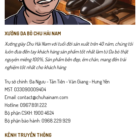
trang
trang
sản
sản
phẩm
phẩm
XƯỞNG DA BÒ CHU HẢI NAM
Xưởng giày Chu Hải Nam với tuổi đời sản xuất trên 40 năm, chúng tôi
luôn đưa đến tay khách hàng sản phẩm tốt nhất làm từ Da bò thật
nguyên miếng 100%, Sản phẩm bền đẹp, êm chân, mang đến trải
nghiệm tốt nhất cho khách hàng
Trụ sở chính: Đa Ngưu - Tân Tiến - Văn Giang - Hưng Yên
MST: 033090009404
Email: contact@chuhainam.com
Hotline: 0967.891.222
Bộ phận CSKH: 1900 4624
Bộ phận bảo hành: 0968.229.929
KÊNH TRUYỀN THÔNG