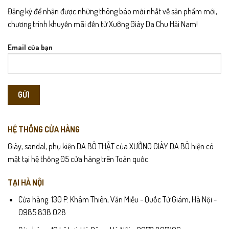
Đăng ký để nhận được những thông báo mới nhất về sản phẩm mới,
chương trình khuyến mãi đến từ Xưởng Giày Da Chu Hải Nam!
Email của bạn
HỆ THỐNG CỬA HÀNG
Giày, sandal, phụ kiện DA BÒ THẬT của XƯỞNG GIÀY DA BÒ hiện có
mặt tại hệ thống 05 cửa hàng trên Toàn quốc.
TẠI HÀ NỘI
Cửa hàng: 130 P. Khâm Thiên, Văn Miếu - Quốc Tử Giám, Hà Nội -
0985.838.028