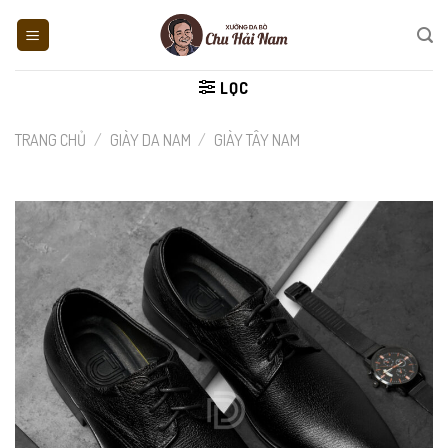
Skip
to
content
LỌC
TRANG CHỦ
/
GIÀY DA NAM
/
GIÀY TÂY NAM