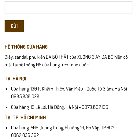
HỆ THỐNG CỬA HÀNG
Giày, sandal, phụ kiện DA BÒ THẬT của XƯỞNG GIÀY DA BÒ hiện có
mặt tại hệ thống 05 cửa hàng trên Toàn quốc.
TẠI HÀ NỘI
Cửa hàng: 130 P. Khâm Thiên, Văn Miếu - Quốc Tử Giám, Hà Nội -
0985.838.028
Cửa hàng: 19 Lê Lợi, Hà Đông, Hà Nội - 0973.897.196
TẠI TP. HỒ CHÍ MINH
Cửa hàng: 506 Quang Trung, Phường 10, Gò Vấp, TP.HCM -
0382.036.362