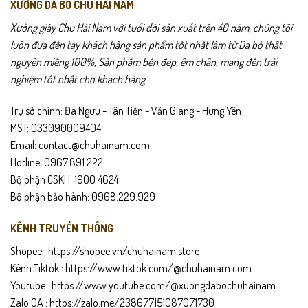
XƯỞNG DA BÒ CHU HẢI NAM
Thích hợp làm quà tặng cho người thân, bạn bè, đối tác.
Xưởng giày Chu Hải Nam với tuổi đời sản xuất trên 40 năm, chúng tôi
Chính sách sản phẩm
luôn đưa đến tay khách hàng sản phẩm tốt nhất làm từ Da bò thật
Bảo hành 24 tháng.
nguyên miếng 100%, Sản phẩm bền đẹp, êm chân, mang đến trải
nghiệm tốt nhất cho khách hàng
Giao hàng toàn quốc – được mở kiểm trước khi thanh toán.
Trụ sở chính: Đa Ngưu - Tân Tiến - Văn Giang - Hưng Yên
Đổi trả trong 15 ngày nếu lỗi hoặc không vừa size.
MST: 033090009404
Email: contact@chuhainam.com
Hướng dẫn bảo quản
Hotline: 0967.891.222
Lau sạch dép sau khi sử dụng bằng khăn mềm.
Bộ phận CSKH: 1900 4624
Bộ phận bảo hành: 0968.229.929
Tránh ngâm nước lâu ngày.
KÊNH TRUYỀN THÔNG
Bảo quản nơi khô thoáng, tránh ánh nắng gắt.
Shopee :
https://shopee.vn/chuhainam.store
Kênh Tiktok :
https://www.tiktok.com/@chuhainam.com
Dùng xi dưỡng da định kỳ để giữ độ mềm và màu sắc.
Youtube :
https://www.youtube.com/@xuongdabochuhainam
Zalo OA :
https://zalo.me/238677151087071730