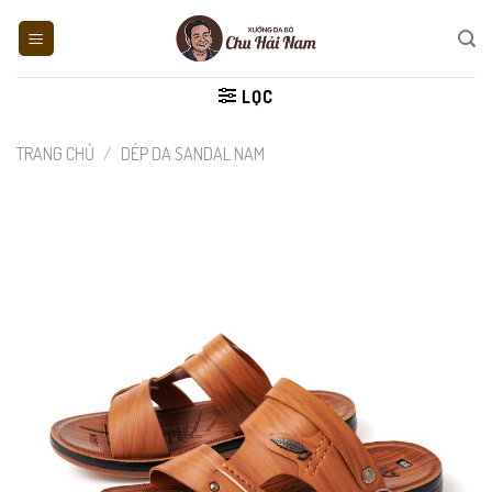
Skip
to
content
LỌC
TRANG CHỦ
/
DÉP DA SANDAL NAM