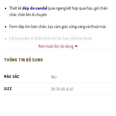
Thiết kế
dép da sandal
quai ngang kết hợp quai hậu, giữ chân
chắc chắn khi di chuyển.
Form dép ôm bàn chân, tạo cảm giác vững vàng và thoải mái.
Lót trong êm ái, thấm hút mồ hôi, hạn chế trơn trượt.
Xem toàn bộ nội dung
Đế cao su nguyên khối, đàn hồi tốt, chống trượt hiệu quả.
THÔNG TIN BỔ SUNG
Đường may thủ công chắc chắn, tăng độ bền theo thời gian.
MÀU SẮC
Nâu
SIZE
38, 39, 40, 41, 42