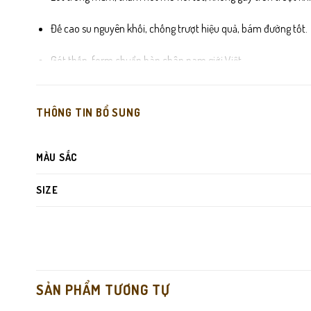
Đế cao su nguyên khối, chống trượt hiệu quả, bám đường tốt.
Gót thấp, form chuẩn bàn chân nam giới Việt.
Đường may chắc chắn, tỉ mỉ, tăng độ bền khi sử dụng thường 
THÔNG TIN BỔ SUNG
MÀU SẮC
SIZE
SẢN PHẨM TƯƠNG TỰ