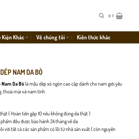
0
₫
 Kiện Khác
Về chúng tôi
Kiến thức khác
 DÉP NAM DA BÒ
 Nam Da Bò
là mẫu dép xỏ ngón cao cấp dành cho nam giới yêu
g, thoải mái và nam tính.
thật ( Hoàn tiền gấp 10 nếu không đúng da thật )
n phẩm đều được bảo hành 24 tháng về da
i với tất cả các sản phẩm có lỗi từ nhà sản xuất ( còn nguyên