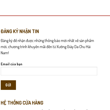
này
có
nhiều
biến
thể.
Các
ĐĂNG KÝ NHẬN TIN
tùy
Đăng ký để nhận được những thông báo mới nhất về sản phẩm
chọn
có
mới, chương trình khuyến mãi đến từ Xưởng Giày Da Chu Hải
thể
Nam!
được
chọn
Email của bạn
trên
hàng và dễ chịu dù di chuyển liên tục. Bề mặt đế có vân chống
trang
sản
phẩm
inh hoạt hằng ngày, đôi dép này đều mang lại vẻ ngoài gọn gàng,
HỆ THỐNG CỬA HÀNG
nam tính. Da bò thật dập vân cao cấp không chỉ đẹp ngay từ lần