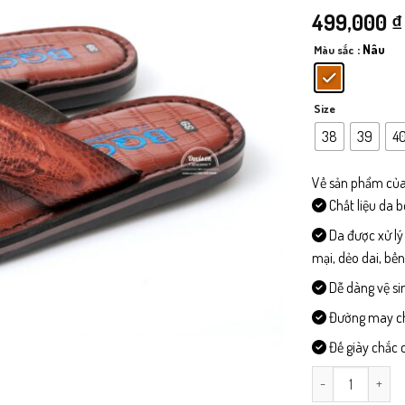
499,000
₫
: Nâu
Màu sắc
Size
38
39
4
Về sản phẩm của
Chất liệu da 
Da được xử lý
mại, dẻo dai, bề
Dễ dàng vệ si
Đường may chi 
Đế giày chắc c
DEPX200 - Dép 