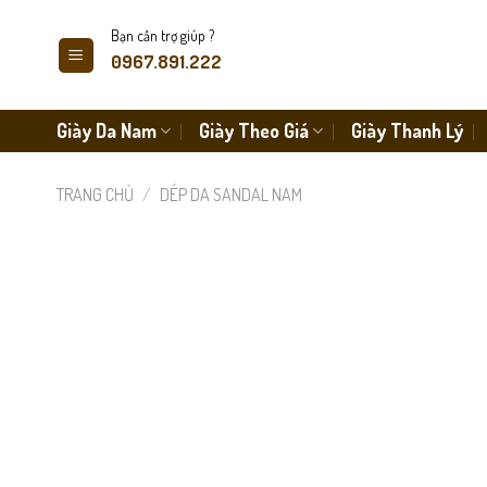
Skip
Bạn cần trợ giúp ?
to
0967.891.222
content
Giày Da Nam
Giày Theo Giá
Giày Thanh Lý
TRANG CHỦ
/
DÉP DA SANDAL NAM