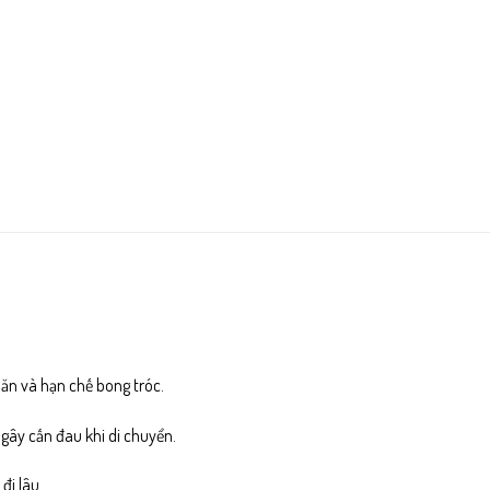
ăn và hạn chế bong tróc.
ây cấn đau khi di chuyển.
đi lâu.