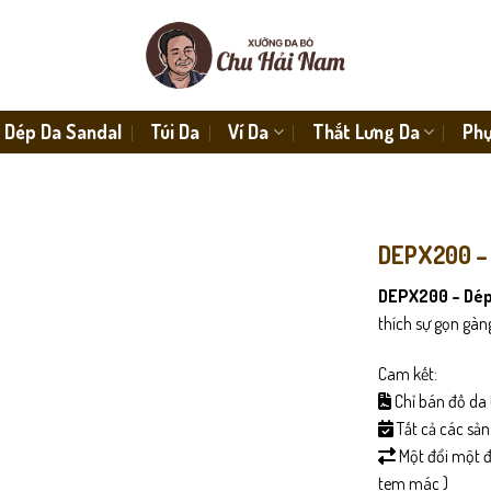
Dép Da Sandal
Túi Da
Ví Da
Thắt Lưng Da
Phụ
DEPX200 –
DEPX200 – Dép
thích sự gọn gàn
Cam kết:
Chỉ bán đồ da 
Tất cả các sả
Một đổi một đố
tem mác )