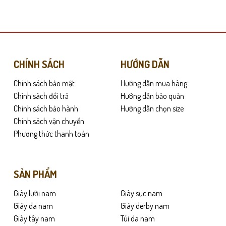
này
có
nhiều
biến
thể.
Các
CHÍNH SÁCH
HƯỚNG DẪN
tùy
Chính sách bảo mật
Hướng dẫn mua hàng
chọn
có
Chính sách đổi trả
Hướng dẫn bảo quản
thể
Chính sách bảo hành
Hướng dẫn chọn size
được
Chính sách vận chuyển
chọn
Phương thức thanh toán
trên
 và giảm chấn hiệu quả khi bước đi. Nhờ đó, đôi chân luôn cảm thấy nhẹ n
trang
rơn.
sản
SẢN PHẨM
phẩm
 tạo phong cách năng động nhưng vẫn lịch sự. Dù là đi chơi, đi biển hay s
Giày lười nam
Giày sục nam
Giày da nam
Giày derby nam
Giày tây nam
Túi da nam
 đàn ông yêu thích sự thoải mái nhưng vẫn muốn giữ hình ảnh lịch sự và 