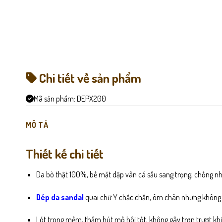
Chi tiết về sản phẩm
Mã sản phẩm:
DEPX200
MÔ TẢ
Thiết kế chi tiết
Da bò thật 100%, bề mặt dập vân cá sấu sang trọng, chống nh
Dép da sandal
quai chữ Y chắc chắn, ôm chân nhưng không g
Lót trong mềm, thấm hút mồ hôi tốt, không gây trơn trượt khi 