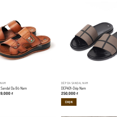
 NAM
DÉP DA SANDAL NAM
 Sandal Da Bò Nam
DEP401-Dép Nam
á
Giá
99,000
₫
250,000
₫
c
hiện
tại
CHỌN
9,000 ₫.
là:
399,000 ₫.
Sản
phẩm