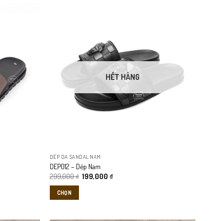
HẾT HÀNG
DÉP DA SANDAL NAM
DEP012 – Dép Nam
Giá
Giá
299,000
₫
199,000
₫
gốc
hiện
là:
tại
CHỌN
299,000 ₫.
là:
199,000 ₫.
Sản
phẩm