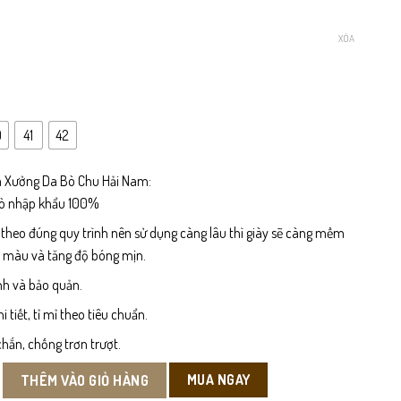
XÓA
0
41
42
 Xưởng Da Bò Chu Hải Nam:
bò nhập khẩu 100%
 theo đúng quy trình nên sử dụng càng lâu thì giày sẽ càng mềm
n màu và tăng độ bóng mịn.
nh và bảo quản.
tiết, tỉ mỉ theo tiêu chuẩn.
hắn, chống trơn trượt.
Nam Da Bò số lượng
MUA NGAY
THÊM VÀO GIỎ HÀNG