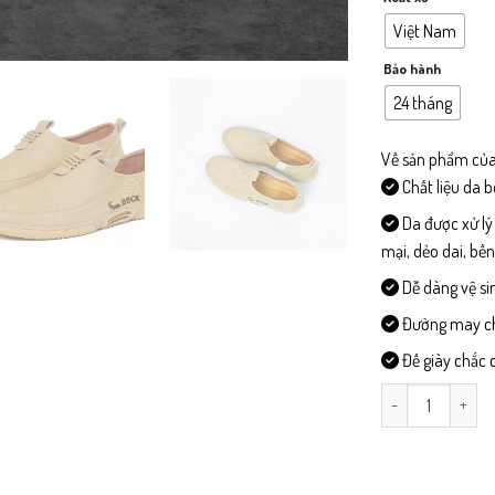
Việt Nam
Bảo hành
24 tháng
Về sản phẩm của
Chất liệu da 
Da được xử lý
mại, dẻo dai, bề
Dễ dàng vệ si
Đường may chi 
Đế giày chắc c
LD01-Giày Lười D