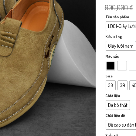
900,000
₫
Tên sản phẩm
LD01-Giày Lười
Kiểu dáng
Giày lười nam
Màu sắc
Size
38
39
4
Chất liệu
Da bò thật
Chất liệu đế
Đế cao su đàn 
Xuất xứ