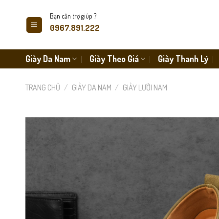
Skip
Bạn cần trợ giúp ?
to
0967.891.222
content
Giày Da Nam
Giày Theo Giá
Giày Thanh Lý
TRANG CHỦ
/
GIÀY DA NAM
/
GIÀY LƯỜI NAM