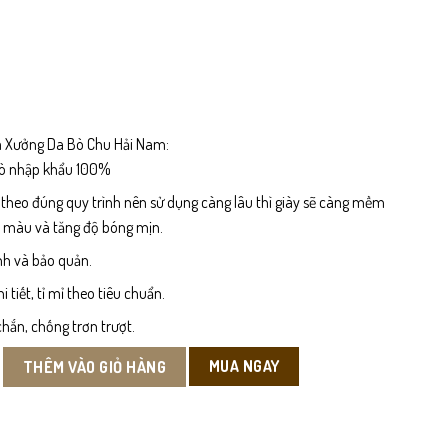
 Xưởng Da Bò Chu Hải Nam:
bò nhập khẩu 100%
 theo đúng quy trình nên sử dụng càng lâu thì giày sẽ càng mềm
n màu và tăng độ bóng mịn.
nh và bảo quản.
tiết, tỉ mỉ theo tiêu chuẩn.
hắn, chống trơn trượt.
a Bò số lượng
MUA NGAY
THÊM VÀO GIỎ HÀNG