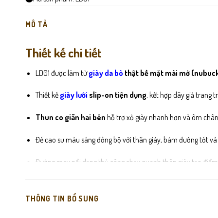
MÔ TẢ
Thiết kế chi tiết
LD01 được làm từ
giày
da bò
thật bề mặt mài mờ (nubuc
Thiết kế
giày lười
slip-on tiện dụng
, kết hợp dây giả trang t
Thun co giãn hai bên
hỗ trợ xỏ giày nhanh hơn và ôm chân
Đế cao su màu sáng đồng bộ với thân giày, bám đường tốt và
Đường may nổi dạng thủ công chạy quanh thân giày tạo điểm 
THÔNG TIN BỔ SUNG