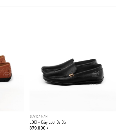
GIÀY DA NAM
L001 – Giày Lười Da Bò
379,000
₫