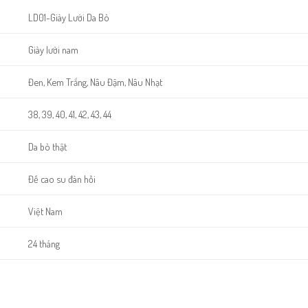
LD01-Giày Lười Da Bò
Giày lười nam
Đen, Kem Trắng, Nâu Đậm, Nâu Nhạt
38, 39, 40, 41, 42, 43, 44
Da bò thật
Đế cao su đàn hồi
Việt Nam
24 tháng