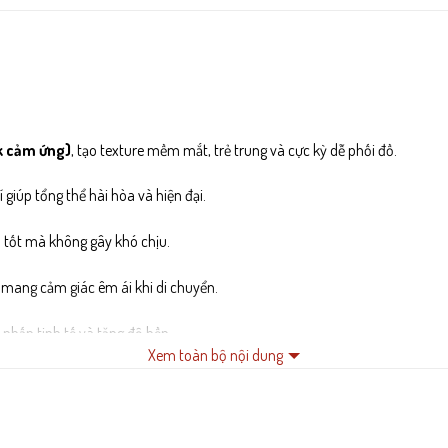
k cảm ứng)
, tạo texture mềm mắt, trẻ trung và cực kỳ dễ phối đồ.
rí giúp tổng thể hài hòa và hiện đại.
 tốt mà không gây khó chịu.
 mang cảm giác êm ái khi di chuyển.
nhấn tinh tế và tăng độ bền.
Xem toàn bộ nội dung