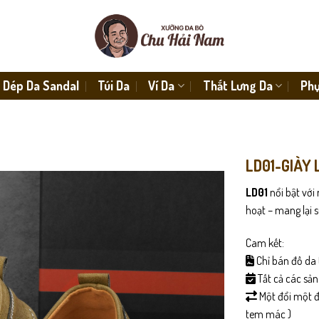
Dép Da Sandal
Túi Da
Ví Da
Thắt Lưng Da
Phụ
LD01-GIÀY 
LD01
nổi bật với 
hoạt – mang lại s
Cam kết:
Chỉ bán đồ da 
Tất cả các sả
Một đổi một đố
tem mác )