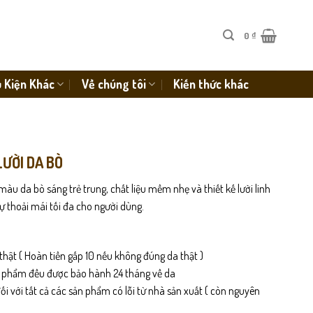
0
₫
 Kiện Khác
Về chúng tôi
Kiến thức khác
LƯỜI DA BÒ
màu da bò sáng trẻ trung, chất liệu mềm nhẹ và thiết kế lười linh
ự thoải mái tối đa cho người dùng.
thật ( Hoàn tiền gấp 10 nếu không đúng da thật )
n phẩm đều được bảo hành 24 tháng về da
i với tất cả các sản phẩm có lỗi từ nhà sản xuất ( còn nguyên