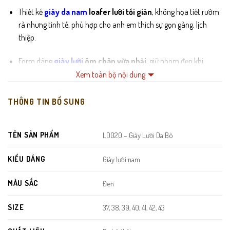
Thiết kế
giày da nam
loafer lười tối giản
, không họa tiết rườm
rà nhưng tinh tế, phù hợp cho anh em thích sự gọn gàng, lịch
thiệp.
Form dáng
giày lười
ôm chân vừa phải
, giữ phom đẹp khi
mang và giúp bàn chân trông thon gọn hơn.
Xem toàn bộ nội dung
Đường bo viền may tay chắc chắn, tạo sự tinh xảo và nâng cao
THÔNG TIN BỔ SUNG
độ bền của sản phẩm.
Đế
cao su nguyên khối
mềm – êm – bám tốt, hỗ trợ di chuyển
TÊN SẢN PHẨM
LD020 – Giày Lười Da Bò
thoải mái cả ngày mà không bị mỏi.
KIỂU DÁNG
Giày lười nam
MÀU SẮC
Đen
SIZE
37, 38, 39, 40, 41, 42, 43