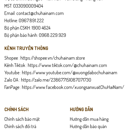
Tránh để giày tiếp xúc nước quá lâu
MST: 033090009404
Email: contact@chuhainam.com
Dưỡng da định kỳ để giữ độ mềm mại và bóng
Hotline: 0967.891.222
Bộ phận CSKH: 1900 4624
Cất giày nơi khô thoáng, tránh ánh nắng trực tiếp
Bộ phận bảo hành: 0968.229.929
Dùng form giày hoặc giấy nhét để giữ phom
KÊNH TRUYỀN THÔNG
Shopee :
https://shopee.vn/chuhainam.store
Kênh Tiktok :
https://www.tiktok.com/@chuhainam.com
Youtube :
https://www.youtube.com/@xuongdabochuhainam
Zalo OA :
https://zalo.me/238677151087071730
FanPage :
https://www.facebook.com/xuongsanxuatChuHaiNam/
CHÍNH SÁCH
HƯỚNG DẪN
Chính sách bảo mật
Hướng dẫn mua hàng
Chính sách đổi trả
Hướng dẫn bảo quản