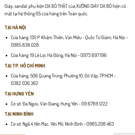
Giày, sandal, phụ kiện DA BÒ THẬT của XƯỞNG GIÀY DA BÒ hiện có
mặt tại hệ thống 05 cửa hàng trên Toàn quốc.
TẠI HÀ NỘI
Cửa hàng: 130 P. Khâm Thiên, Văn Miếu - Quốc Tử Giám, Hà Nội -
0985.838.028
Cửa hàng: 19 Lê Lợi, Hà Đông, Hà Nội - 0973.897.196
TẠI TP. HỒ CHÍ MINH
Cửa hàng: 506 Quang Trung, Phường 10, Gò Vấp, TP.HCM -
0382.036.362
TẠI HƯNG YÊN
Cơ sở: Đa Ngưu, Văn Giang, Hưng Yên - 09.6789.1222
TẠI NINH BÌNH
Cơ sở: Ngã 4 Yên Mạc, Yên Mô, Ninh Bình - 0985.208.463