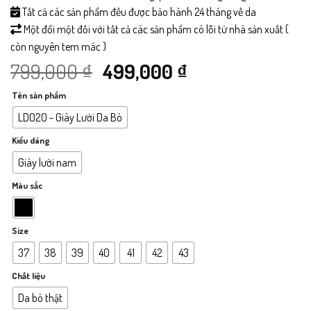
Tất cả các sản phẩm đều được bảo hành 24 tháng về da
Một đổi một đối với tất cả các sản phẩm có lỗi từ nhà sản xuất (
còn nguyên tem mác )
Giá
Giá
799,000
₫
499,000
₫
Tên sản phẩm
gốc
hiện
LD020 - Giày Lười Da Bò
là:
tại
Kiểu dáng
799,000 ₫.
là:
Giày lười nam
Màu sắc
499,000 ₫.
Size
37
38
39
40
41
42
43
Chất liệu
Da bò thật