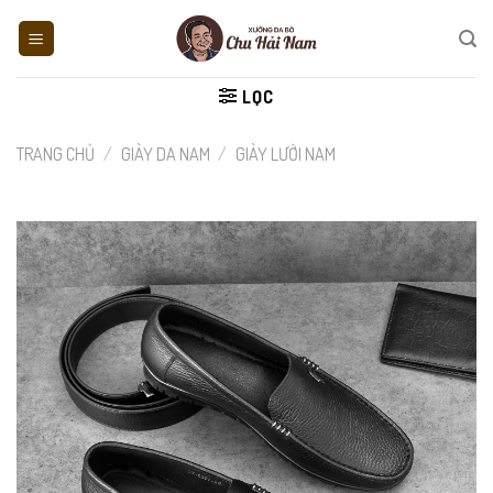
Skip
to
content
LỌC
TRANG CHỦ
/
GIÀY DA NAM
/
GIÀY LƯỜI NAM