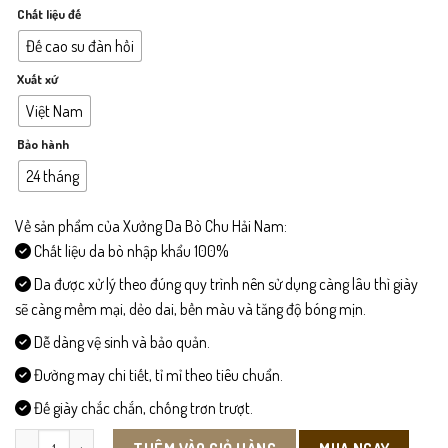
Chất liệu đế
Đế cao su đàn hồi
Xuất xứ
Việt Nam
Bảo hành
24 tháng
Về sản phẩm của Xưởng Da Bò Chu Hải Nam:
Chất liệu da bò nhập khẩu 100%
Da được xử lý theo đúng quy trình nên sử dụng càng lâu thì giày
sẽ càng mềm mại, dẻo dai, bền màu và tăng độ bóng mịn.
Dễ dàng vệ sinh và bảo quản.
Đường may chi tiết, tỉ mỉ theo tiêu chuẩn.
Đế giày chắc chắn, chống trơn trượt.
LD020 - Giày Lười Da Bò số lượng