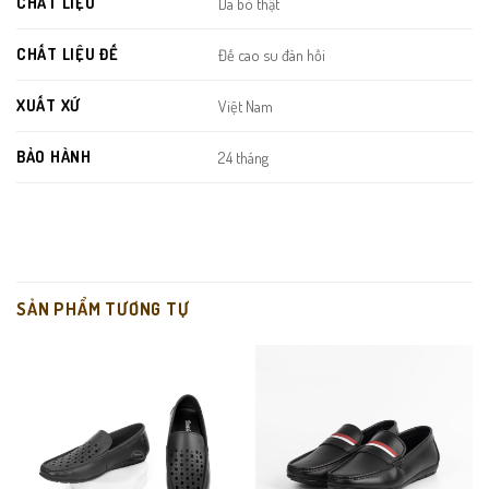
CHẤT LIỆU
Da bò thật
CHẤT LIỆU ĐẾ
Đế cao su đàn hồi
XUẤT XỨ
Việt Nam
BẢO HÀNH
24 tháng
Da bò thật cao cấp:
Mềm, thoáng, độ bền cao và đẹp hơn theo
thời gian.
Thiết kế loafer tối giản:
Dễ phối đồ, không lỗi mốt, phù hợp
nhiều độ tuổi.
SẢN PHẨM TƯƠNG TỰ
Form ôm chân gọn gàng:
Mang vào tôn dáng bàn chân, cảm
giác chắc chắn mà vẫn thoải mái.
Đế cao su bám tốt:
Chống trơn trượt hiệu quả, phù hợp di
chuyển nhiều.