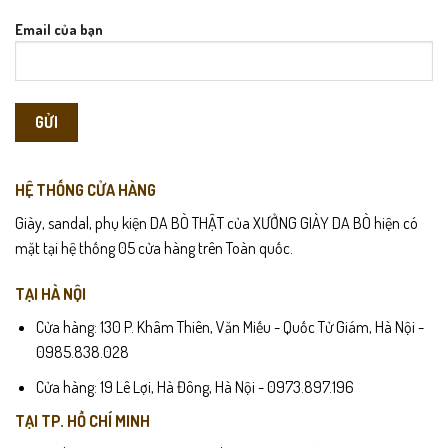
Email của bạn
HỆ THỐNG CỬA HÀNG
Giày, sandal, phụ kiện DA BÒ THẬT của XƯỞNG GIÀY DA BÒ hiện có
mặt tại hệ thống 05 cửa hàng trên Toàn quốc.
TẠI HÀ NỘI
Cửa hàng: 130 P. Khâm Thiên, Văn Miếu - Quốc Tử Giám, Hà Nội -
0985.838.028
Cửa hàng: 19 Lê Lợi, Hà Đông, Hà Nội - 0973.897.196
TẠI TP. HỒ CHÍ MINH