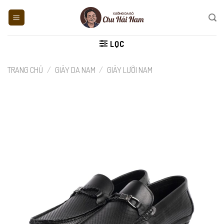
Skip
to
content
LỌC
TRANG CHỦ
/
GIÀY DA NAM
/
GIÀY LƯỜI NAM