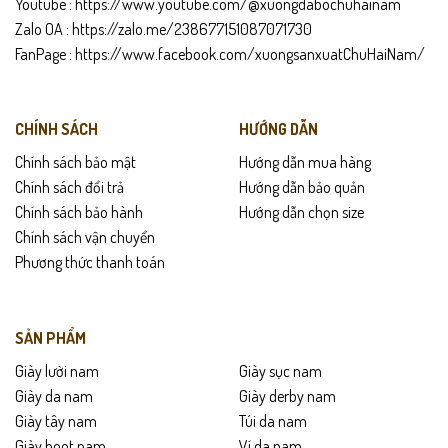
Youtube :
https://www.youtube.com/@xuongdabochuhainam
Giao hàng toàn quốc –
được kiểm tra hàng trước khi thanh
Zalo OA :
https://zalo.me/238677151087071730
toán
.
FanPage :
https://www.facebook.com/xuongsanxuatChuHaiNam/
Hỗ trợ
đổi trả trong 15 ngày
nếu không vừa size hoặc lỗi sản
xuất.
CHÍNH SÁCH
HƯỚNG DẪN
Chính sách bảo mật
Hướng dẫn mua hàng
Hướng dẫn bảo quản
Chính sách đổi trả
Hướng dẫn bảo quản
Lau sạch giày bằng khăn mềm sau khi sử dụng.
Chính sách bảo hành
Hướng dẫn chọn size
Chính sách vận chuyển
Tránh ngâm nước hoặc để giày ẩm ướt lâu.
Phương thức thanh toán
Bảo quản nơi khô thoáng, tránh ánh nắng trực tiếp.
SẢN PHẨM
Dùng xi dưỡng da định kỳ để giữ độ mềm và bóng.
Giày lười nam
Giày sục nam
Giày da nam
Giày derby nam
Giày tây nam
Túi da nam
Giày boot nam
Ví da nam