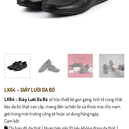
LX64 – GIÀY LƯỜI DA BÒ
LX64 – Giày Lười Da Bò
sở hữu thiết kế gọn gàng, tinh tế cùng chất
liệu da bò thật cao cấp, mang đến sự tiện lợi và thoải mái cho nam
giới trong môi trường công sở hoặc sử dụng hằng ngày.
Cam kết:
Chỉ bán đồ da thật ( Hoàn tiền gấp 10 nếu không đúng da thật )