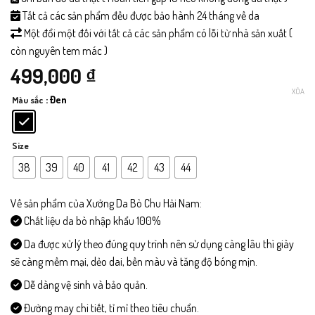
Tất cả các sản phẩm đều được bảo hành 24 tháng về da
Một đổi một đối với tất cả các sản phẩm có lỗi từ nhà sản xuất (
còn nguyên tem mác )
499,000
₫
XÓA
: Đen
Màu sắc
Size
38
39
40
41
42
43
44
Về sản phẩm của Xưởng Da Bò Chu Hải Nam:
Chất liệu da bò nhập khẩu 100%
Da được xử lý theo đúng quy trình nên sử dụng càng lâu thì giày
sẽ càng mềm mại, dẻo dai, bền màu và tăng độ bóng mịn.
Dễ dàng vệ sinh và bảo quản.
Đường may chi tiết, tỉ mỉ theo tiêu chuẩn.