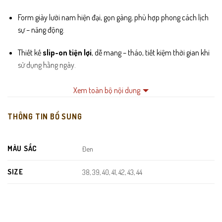
Form giày lười nam hiện đại, gọn gàng, phù hợp phong cách lịch
sự – năng động.
Thiết kế
slip-on tiện lợi
, dễ mang – tháo, tiết kiệm thời gian khi
sử dụng hằng ngày.
Mũi giày bo tròn vừa phải, tạo cảm giác thanh thoát, không thô
Xem toàn bộ nội dung
cứng.
THÔNG TIN BỔ SUNG
Lót trong êm ái, thoáng khí, hạn chế hầm bí khi mang lâu.
Đế cao su dẻo chắc chắn, chống trơn trượt và giảm chấn hiệu
MÀU SẮC
Đen
quả.
SIZE
38, 39, 40, 41, 42, 43, 44
Đường may tỉ mỉ, sắc nét, đảm bảo độ bền lâu dài theo thời gian.