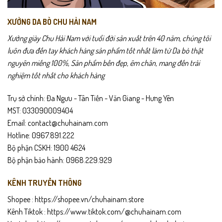
yêu thích sự thoải mái, tiện lợi nhưng vẫn giữ được vẻ lịch sự cần
thiết. Da bò thật cao cấp mang lại độ bền vượt trội, càng mang càng
XƯỞNG DA BÒ CHU HẢI NAM
đẹp và “fit” theo form chân. Phần đế cao su được thiết kế nhằm giảm
Xưởng giày Chu Hải Nam với tuổi đời sản xuất trên 40 năm, chúng tôi
chấn, chống trơn trượt và hỗ trợ di chuyển ổn định suốt ngày dài.
luôn đưa đến tay khách hàng sản phẩm tốt nhất làm từ Da bò thật
Đây là lựa chọn lý tưởng cho đi làm, gặp khách hàng hoặc sử dụng
nguyên miếng 100%, Sản phẩm bền đẹp, êm chân, mang đến trải
hằng ngày.
nghiệm tốt nhất cho khách hàng
Gợi ý sử dụng
Trụ sở chính: Đa Ngưu - Tân Tiến - Văn Giang - Hưng Yên
Phù hợp đi làm, đi lại hằng ngày, di chuyển nhiều.
MST: 033090009404
Email: contact@chuhainam.com
Phối đẹp với quần tây, quần kaki, trang phục công sở.
Hotline: 0967.891.222
Bộ phận CSKH: 1900 4624
Mang cả ngày vẫn thoải mái, hạn chế mỏi chân.
Bộ phận bảo hành: 0968.229.929
Thích hợp làm quà tặng cho bố, anh, người thân.
KÊNH TRUYỀN THÔNG
Chính sách sản phẩm
Shopee :
https://shopee.vn/chuhainam.store
Kênh Tiktok :
https://www.tiktok.com/@chuhainam.com
Bảo hành
24 tháng
.