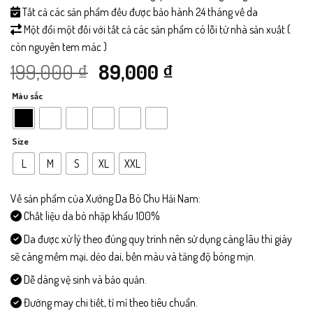
Tất cả các sản phẩm đều được bảo hành 24 tháng về da
Một đổi một đối với tất cả các sản phẩm có lỗi từ nhà sản xuất (
còn nguyên tem mác )
Giá
Giá
199,000
₫
89,000
₫
Màu sắc
gốc
hiện
là:
tại
Size
199,000 ₫.
là:
L
M
S
XL
XXL
89,000 ₫.
Về sản phẩm của Xưởng Da Bò Chu Hải Nam:
Chất liệu da bò nhập khẩu 100%
Da được xử lý theo đúng quy trình nên sử dụng càng lâu thì giày
sẽ càng mềm mại, dẻo dai, bền màu và tăng độ bóng mịn.
Dễ dàng vệ sinh và bảo quản.
Đường may chi tiết, tỉ mỉ theo tiêu chuẩn.