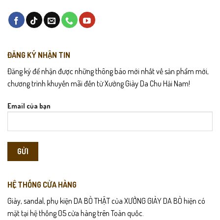
ĐĂNG KÝ NHẬN TIN
Đăng ký để nhận được những thông báo mới nhất về sản phẩm mới,
chương trình khuyến mãi đến từ Xưởng Giày Da Chu Hải Nam!
Email của bạn
Chất liệu vải thun cá sấu cao cấp có độ thoáng vượt trội, thấm hút
mồ hôi nhanh, phù hợp với nhịp sống năng động và thời tiết nóng ẩm
đặc trưng tại Việt Nam.
HỆ THỐNG CỬA HÀNG
Giày, sandal, phụ kiện DA BÒ THẬT của XƯỞNG GIÀY DA BÒ hiện có
mặt tại hệ thống 05 cửa hàng trên Toàn quốc.