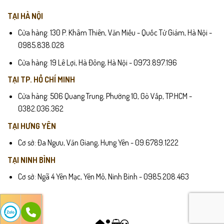
TẠI HÀ NỘI
Cửa hàng: 130 P. Khâm Thiên, Văn Miếu - Quốc Tử Giám, Hà Nội -
0985.838.028
Cửa hàng: 19 Lê Lợi, Hà Đông, Hà Nội - 0973.897.196
TẠI TP. HỒ CHÍ MINH
Từ đi làm, gặp gỡ khách hàng đến hẹn hò hoặc dạo phố, POLO001
Cửa hàng: 506 Quang Trung, Phường 10, Gò Vấp, TP.HCM -
đảm bảo bạn luôn xuất hiện với vẻ ngoài sạch sẽ – tinh tế – nam tính
0382.036.362
mà không hề cầu kỳ. Đây là mẫu áo “must-have” dành cho mọi tủ
TẠI HƯNG YÊN
đồ.
Cơ sở: Đa Ngưu, Văn Giang, Hưng Yên - 09.6789.1222
Hướng dẫn chọn size
TẠI NINH BÌNH
Chọn theo chiều cao & cân nặng (chuẩn đa số vóc dáng nam
Cơ sở: Ngã 4 Yên Mạc, Yên Mô, Ninh Bình - 0985.208.463
VN):