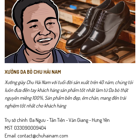
chọn
có
thể
được
chọn
trên
trang
sản
phẩm
XƯỞNG DA BÒ CHU HẢI NAM
Xưởng giày Chu Hải Nam với tuổi đời sản xuất trên 40 năm, chúng tôi
luôn đưa đến tay khách hàng sản phẩm tốt nhất làm từ Da bò thật
Chất vải thun lạnh co giãn bốn chiều giúp áo ôm nhẹ cơ thể mà
nguyên miếng 100%, Sản phẩm bền đẹp, êm chân, mang đến trải
không hề bí hay khó chịu. Khi nhìn cận cảnh, từng sợi vải đan mịn đều
nghiệm tốt nhất cho khách hàng
cho cảm giác thoáng – mát – nhẹ như không mặc. Màu xanh dương
trên thực tế hài hòa, không quá nổi, mang lại sự nhã nhặn đúng
Trụ sở chính: Đa Ngưu - Tân Tiến - Văn Giang - Hưng Yên
chuẩn phong cách nam giới hiện đại.
MST: 033090009404
Email: contact@chuhainam.com