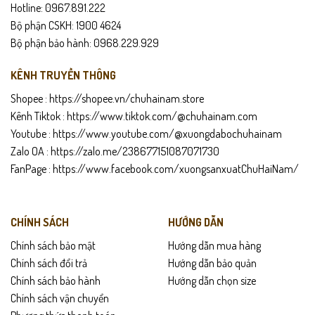
Hotline: 0967.891.222
Bộ phận CSKH: 1900 4624
Bộ phận bảo hành: 0968.229.929
KÊNH TRUYỀN THÔNG
Shopee :
https://shopee.vn/chuhainam.store
Kênh Tiktok :
https://www.tiktok.com/@chuhainam.com
Youtube :
https://www.youtube.com/@xuongdabochuhainam
Zalo OA :
https://zalo.me/238677151087071730
FanPage :
https://www.facebook.com/xuongsanxuatChuHaiNam/
POLO001 không chỉ là một chiếc polo đơn giản – nó được thiết kế cho
người đàn ông muốn vừa thoải mái vừa lịch sự mà không cần phải cố
CHÍNH SÁCH
HƯỚNG DẪN
gắng quá nhiều. Dáng Regular Fit giúp tôn vóc dáng ở mức tối ưu:
người gầy mặc trông đầy đặn hơn, người có thân hình to sẽ thon gọn
Chính sách bảo mật
Hướng dẫn mua hàng
và cân đối hơn.
Chính sách đổi trả
Hướng dẫn bảo quản
Chính sách bảo hành
Hướng dẫn chọn size
Chính sách vận chuyển