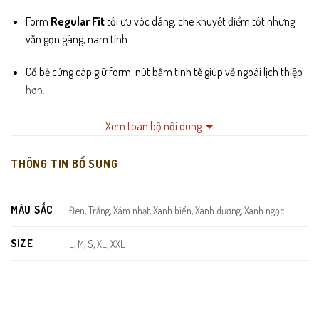
Form
Regular Fit
tối ưu vóc dáng, che khuyết điểm tốt nhưng
vẫn gọn gàng, nam tính.
Cổ bẻ cứng cáp giữ form, nút bấm tinh tế giúp vẻ ngoài lịch thiệp
hơn.
Logo thêu
tối giản – sang trọng
, mang đậm tinh thần thời
Xem toàn bộ nội dung
trang nam hiện đại.
THÔNG TIN BỔ SUNG
Màu sắc trang nhã, rất dễ phối cùng quần jeans, kaki hoặc quần
âu.
MÀU SẮC
Đen, Trắng, Xám nhạt, Xanh biển, Xanh dương, Xanh ngọc
SIZE
L, M, S, XL, XXL