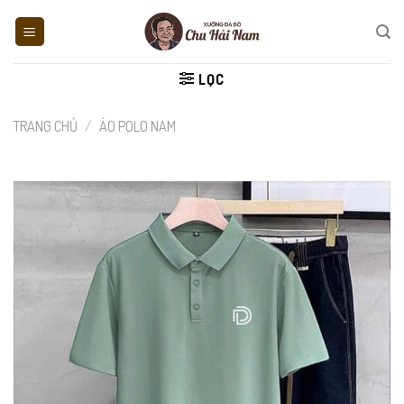
Skip
to
content
LỌC
TRANG CHỦ
/
ÁO POLO NAM