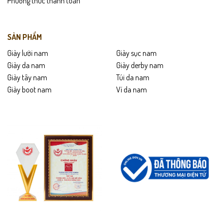
Phương thức thanh toán
SẢN PHẨM
Giày lười nam
Giày sục nam
Giày da nam
Giày derby nam
Giày tây nam
Túi da nam
Giày boot nam
Ví da nam
Quan sát kỹ phần vai và nách áo, bạn sẽ thấy đường may được ép
gọn, phẳng và rất đều, giúp áo giữ form tốt kể cả khi giặt nhiều lần.
Form polo đứng vừa phải, hạn chế nhăn và hạn chế lộ bụng, tạo hiệu
ứng “thon – gọn – lịch sự” cho người mặc. Đây chính là điểm khiến
POLO001 phù hợp cả đi làm lẫn đi chơi.