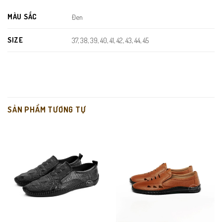
chuyển.
MÀU SẮC
Đen
Đường may gọn gàng, đều đẹp, đảm bảo độ bền và tính thẩm mỹ.
SIZE
37, 38, 39, 40, 41, 42, 43, 44, 45
SẢN PHẨM TƯƠNG TỰ
Da PU cao cấp – nhẹ, bền, dễ bảo quản và sử dụng hằng ngày.
Form giày lười chuẩn, tiện lợi, dễ phối đồ, không lỗi mốt.