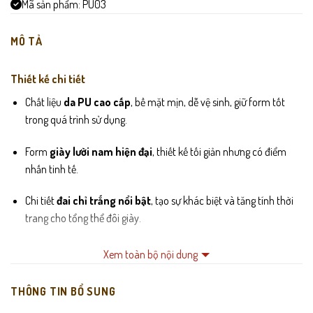
Mã sản phẩm:
PU03
MÔ TẢ
Thiết kế chi tiết
Chất liệu
da PU cao cấp
, bề mặt mịn, dễ vệ sinh, giữ form tốt
trong quá trình sử dụng.
Form
giày lười nam hiện đại
, thiết kế tối giản nhưng có điểm
nhấn tinh tế.
Chi tiết
đai chỉ trắng nổi bật
, tạo sự khác biệt và tăng tính thời
trang cho tổng thể đôi giày.
Lót trong êm ái, hạn chế hầm bí, mang thoải mái khi sử dụng cả
Xem toàn bộ nội dung
ngày.
THÔNG TIN BỔ SUNG
Đế cao su chắc chắn, chống trơn trượt và hỗ trợ giảm chấn khi di