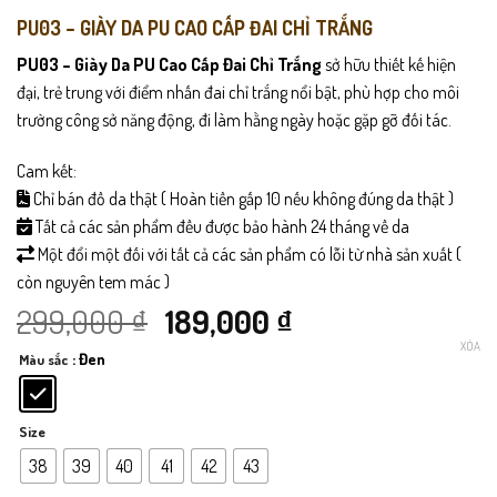
PU03 – GIÀY DA PU CAO CẤP ĐAI CHỈ TRẮNG
PU03 – Giày Da PU Cao Cấp Đai Chỉ Trắng
sở hữu thiết kế hiện
đại, trẻ trung với điểm nhấn đai chỉ trắng nổi bật, phù hợp cho môi
trường công sở năng động, đi làm hằng ngày hoặc gặp gỡ đối tác.
Cam kết:
Chỉ bán đồ da thật ( Hoàn tiền gấp 10 nếu không đúng da thật )
Tất cả các sản phẩm đều được bảo hành 24 tháng về da
Một đổi một đối với tất cả các sản phẩm có lỗi từ nhà sản xuất (
còn nguyên tem mác )
Giá
Giá
299,000
₫
189,000
₫
XÓA
: Đen
Màu sắc
gốc
hiện
là:
tại
Size
299,000 ₫.
là:
38
39
40
41
42
43