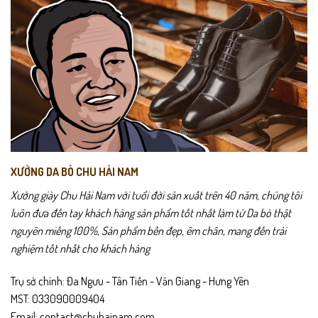
chuyển ổn định và hạn chế trơn trượt khi đi lại nhiều trong ngày.
chọn
chọn
có
có
PU03 dễ dàng phối cùng quần tây, quần kaki hoặc trang phục công
thể
thể
sở thường ngày. Một đôi giày phù hợp cho cả đi làm lẫn các buổi gặp
được
được
gỡ ngoài giờ.
chọn
chọn
trên
trên
trang
trang
sản
sản
phẩm
phẩm
XƯỞNG DA BÒ CHU HẢI NAM
Xưởng giày Chu Hải Nam với tuổi đời sản xuất trên 40 năm, chúng tôi
luôn đưa đến tay khách hàng sản phẩm tốt nhất làm từ Da bò thật
nguyên miếng 100%, Sản phẩm bền đẹp, êm chân, mang đến trải
nghiệm tốt nhất cho khách hàng
Trụ sở chính: Đa Ngưu - Tân Tiến - Văn Giang - Hưng Yên
MST: 033090009404
PU03 – Giày Da PU Cao Cấp Đai Chỉ Trắng
được phát triển dành
Email: contact@chuhainam.com