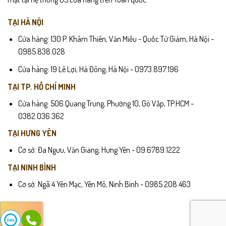
TẠI HÀ NỘI
Cửa hàng: 130 P. Khâm Thiên, Văn Miếu - Quốc Tử Giám, Hà Nội -
0985.838.028
Cửa hàng: 19 Lê Lợi, Hà Đông, Hà Nội - 0973.897.196
TẠI TP. HỒ CHÍ MINH
Cửa hàng: 506 Quang Trung, Phường 10, Gò Vấp, TP.HCM -
0382.036.362
TẠI HƯNG YÊN
Cơ sở: Đa Ngưu, Văn Giang, Hưng Yên - 09.6789.1222
TẠI NINH BÌNH
Cơ sở: Ngã 4 Yên Mạc, Yên Mô, Ninh Bình - 0985.208.463