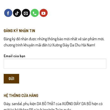
Hướng dẫn bảo quản
Lau sạch giày bằng khăn mềm sau khi sử dụng.
Tránh ngâm nước hoặc để giày ẩm ướt lâu.
ĐĂNG KÝ NHẬN TIN
Bảo quản nơi khô thoáng, tránh ánh nắng trực tiếp.
Đăng ký để nhận được những thông báo mới nhất về sản phẩm mới,
chương trình khuyến mãi đến từ Xưởng Giày Da Chu Hải Nam!
Vệ sinh định kỳ để giữ bề mặt da luôn sạch đẹp.
Email của bạn
HỆ THỐNG CỬA HÀNG
Giày, sandal, phụ kiện DA BÒ THẬT của XƯỞNG GIÀY DA BÒ hiện có
mặt tại hệ thống 05 cửa hàng trên Toàn quốc.