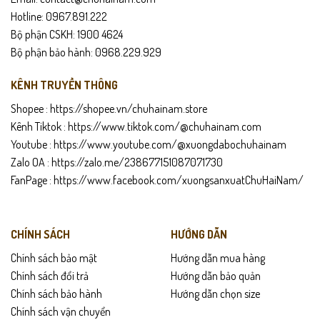
cho những quý ông theo đuổi phong cách trẻ trung, hiện đại nhưng
Hotline: 0967.891.222
vẫn đề cao sự gọn gàng, lịch sự. Chất liệu da PU cao cấp giúp đôi giày
Bộ phận CSKH: 1900 4624
nhẹ, dễ vệ sinh và giữ form ổn định khi sử dụng thường xuyên. Thiết
Bộ phận bảo hành: 0968.229.929
kế giày lười không dây kết hợp đai chỉ trắng tạo điểm nhấn tinh tế,
phù hợp với môi trường công sở năng động.
KÊNH TRUYỀN THÔNG
Shopee :
https://shopee.vn/chuhainam.store
Kênh Tiktok :
https://www.tiktok.com/@chuhainam.com
Youtube :
https://www.youtube.com/@xuongdabochuhainam
Zalo OA :
https://zalo.me/238677151087071730
FanPage :
https://www.facebook.com/xuongsanxuatChuHaiNam/
CHÍNH SÁCH
HƯỚNG DẪN
Chính sách bảo mật
Hướng dẫn mua hàng
Chính sách đổi trả
Hướng dẫn bảo quản
Chính sách bảo hành
Hướng dẫn chọn size
Phần đế cao su chắc chắn hỗ trợ giảm chấn, chống trơn trượt và
Chính sách vận chuyển