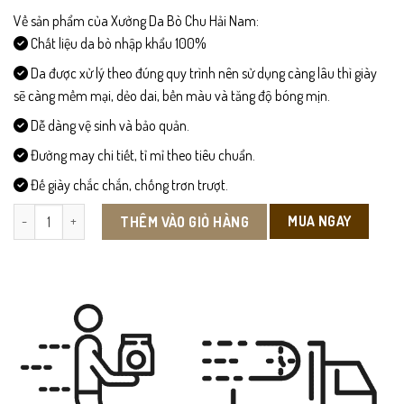
189,000 ₫.
Về sản phẩm của Xưởng Da Bò Chu Hải Nam:
Chất liệu da bò nhập khẩu 100%
Da được xử lý theo đúng quy trình nên sử dụng càng lâu thì giày
sẽ càng mềm mại, dẻo dai, bền màu và tăng độ bóng mịn.
Dễ dàng vệ sinh và bảo quản.
Đường may chi tiết, tỉ mỉ theo tiêu chuẩn.
Đế giày chắc chắn, chống trơn trượt.
PU03 – Giày Da PU Cao Cấp Đai Chỉ Trắng số lượng
MUA NGAY
THÊM VÀO GIỎ HÀNG