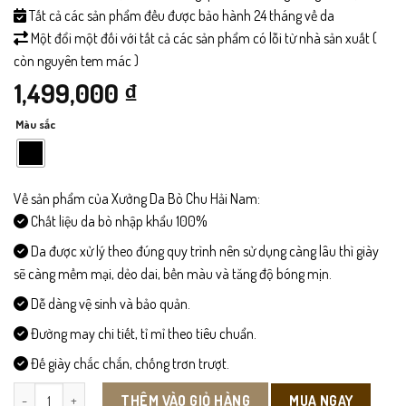
Tất cả các sản phẩm đều được bảo hành 24 tháng về da
Một đổi một đối với tất cả các sản phẩm có lỗi từ nhà sản xuất (
còn nguyên tem mác )
1,499,000
₫
Màu sắc
Về sản phẩm của Xưởng Da Bò Chu Hải Nam:
Chất liệu da bò nhập khẩu 100%
Da được xử lý theo đúng quy trình nên sử dụng càng lâu thì giày
sẽ càng mềm mại, dẻo dai, bền màu và tăng độ bóng mịn.
Dễ dàng vệ sinh và bảo quản.
Đường may chi tiết, tỉ mỉ theo tiêu chuẩn.
Đế giày chắc chắn, chống trơn trượt.
TX01 - Túi Xách Da Nam số lượng
MUA NGAY
THÊM VÀO GIỎ HÀNG