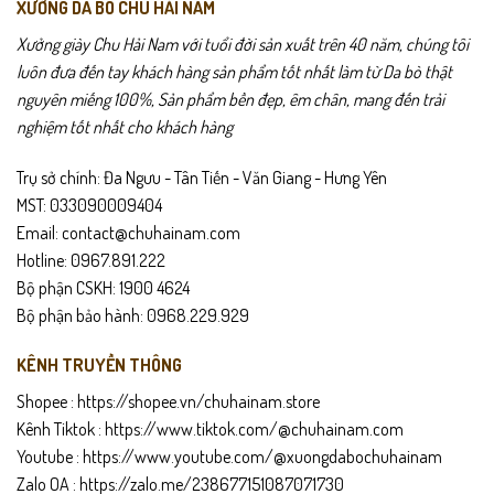
XƯỞNG DA BÒ CHU HẢI NAM
• Phù hợp đi làm, họp hành, gặp khách hàng.
Xưởng giày Chu Hải Nam với tuổi đời sản xuất trên 40 năm, chúng tôi
• Dễ phối với vest, áo sơ mi, trang phục công sở.
luôn đưa đến tay khách hàng sản phẩm tốt nhất làm từ Da bò thật
• Sử dụng hằng ngày vẫn gọn gàng và tiện lợi.
nguyên miếng 100%, Sản phẩm bền đẹp, êm chân, mang đến trải
• Thích hợp làm quà tặng cho bố, anh, người thân.
nghiệm tốt nhất cho khách hàng
Chính sách sản phẩm
Trụ sở chính: Đa Ngưu - Tân Tiến - Văn Giang - Hưng Yên
• Bảo hành 24 tháng.
MST: 033090009404
• Giao hàng toàn quốc – được kiểm tra hàng trước khi thanh toán.
Email: contact@chuhainam.com
• Hỗ trợ đổi trả trong 15 ngày nếu lỗi sản xuất.
Hotline: 0967.891.222
Bộ phận CSKH: 1900 4624
Hướng dẫn bảo quản
Bộ phận bảo hành: 0968.229.929
• Lau sạch túi bằng khăn mềm sau khi sử dụng.
KÊNH TRUYỀN THÔNG
• Tránh để túi tiếp xúc lâu với nước hoặc nơi ẩm ướt.
• Bảo quản nơi khô thoáng, tránh ánh nắng trực tiếp.
Shopee :
https://shopee.vn/chuhainam.store
• Dùng kem dưỡng da định kỳ để giữ độ mềm và màu da đẹp.
Kênh Tiktok :
https://www.tiktok.com/@chuhainam.com
Youtube :
https://www.youtube.com/@xuongdabochuhainam
Zalo OA :
https://zalo.me/238677151087071730