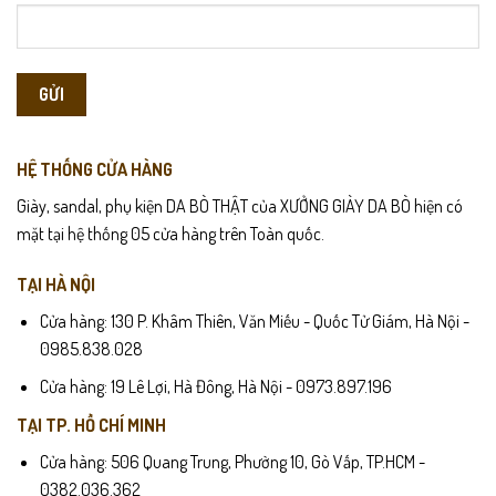
HỆ THỐNG CỬA HÀNG
Giày, sandal, phụ kiện DA BÒ THẬT của XƯỞNG GIÀY DA BÒ hiện có
mặt tại hệ thống 05 cửa hàng trên Toàn quốc.
TẠI HÀ NỘI
Cửa hàng: 130 P. Khâm Thiên, Văn Miếu - Quốc Tử Giám, Hà Nội -
0985.838.028
Cửa hàng: 19 Lê Lợi, Hà Đông, Hà Nội - 0973.897.196
TẠI TP. HỒ CHÍ MINH
Cửa hàng: 506 Quang Trung, Phường 10, Gò Vấp, TP.HCM -
0382.036.362