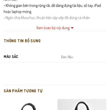
• Không gian bên trong rộng rãi, dễ dàng đựng tài liệu, sổ tay, iPad
hoặc laptop mỏng.
• Ngăn chia khoa học, thuận tiện sắp xếp đồ dùng cá nhân.
• Quai xách chắc chắn, đường may tỉ mỉ, đảm bảo độ bền khi sử dụng
Xem toàn bộ nội dung
lâu dài.
• Phụ kiện kim loại hoàn thiện tinh tế, tăng tính thẩm mỹ và độ chắc
THÔNG TIN BỔ SUNG
chắn.
MÀU SẮC
Đen, Nâu
SẢN PHẨM TƯƠNG TỰ