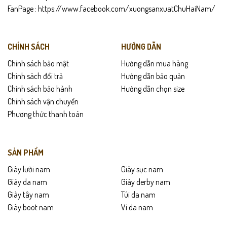
FanPage :
https://www.facebook.com/xuongsanxuatChuHaiNam/
Phối đẹp nhất với suit, quần tây sơ mi, hoặc quần kaki tối màu.
Mang lại cảm giác thoải mái suốt cả ngày, không gây đau mỏi
chân.
CHÍNH SÁCH
HƯỚNG DẪN
Chính sách bảo mật
Hướng dẫn mua hàng
Là lựa chọn quà tặng tuyệt vời dành cho đối tác, cấp trên hoặc
Chính sách đổi trả
Hướng dẫn bảo quản
người thân.
Chính sách bảo hành
Hướng dẫn chọn size
Chính sách vận chuyển
Chính sách sản phẩm
Phương thức thanh toán
Bảo hành da và đế trong vòng 24 tháng.
Giao hàng toàn quốc – Quý khách được kiểm tra hàng trước khi
SẢN PHẨM
thanh toán.
Giày lười nam
Giày sục nam
Hỗ trợ đổi trả linh hoạt trong 15 ngày nếu sản phẩm chưa qua sử
Giày da nam
Giày derby nam
dụng và có lỗi sản xuất.
Giày tây nam
Túi da nam
Giày boot nam
Ví da nam
Hướng dẫn bảo quản