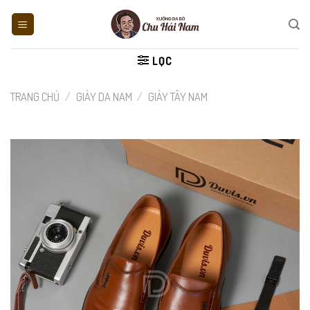
Skip
to
content
LỌC
TRANG CHỦ
/
GIÀY DA NAM
/
GIÀY TÂY NAM