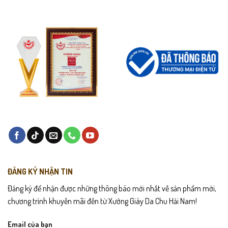
Lau sạch bụi bẩn bằng khăn mềm sau mỗi lần sử dụng để giữ độ
mới của da.
Tránh để giày tiếp xúc trực tiếp với nước hoặc hóa chất tẩy rửa
mạnh.
Bảo quản nơi khô ráo, tránh ánh nắng gắt trực tiếp làm khô cứng
da.
Nên sử dụng xi dưỡng da định kỳ để duy trì độ mềm mại và giữ
màu cho bề mặt da.
ĐĂNG KÝ NHẬN TIN
Đăng ký để nhận được những thông báo mới nhất về sản phẩm mới,
chương trình khuyến mãi đến từ Xưởng Giày Da Chu Hải Nam!
Email của bạn