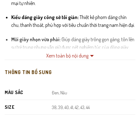
mại tự nhiên.
Kiểu dáng giày công sở tối giản:
Thiết kế phom dáng chỉn
chu, thanh thoát, phù hợp với tiêu chuẩn thời trang nam hiện đại.
Mũi giày nhọn vừa phải:
Giúp dáng giày trông gọn gàng, tôn lên
sự trẻ trung nhưng vẫn giữ được nét nghiêm túc của dòng giày
tây.
Xem toàn bộ nội dung
Lót trong cao cấp:
Chất liệu lót êm ái, thoáng khí, hỗ trợ tốt cho
THÔNG TIN BỔ SUNG
đôi chân, tránh cảm giác hầm bí khi phải mang giày liên tục nhiều
giờ.
MÀU SẮC
Đen, Nâu
Đế cao su nguyên khối:
Đế giày được đúc chắc chắn, có độ
SIZE
bám sàn cực tốt, chống trơn trượt và giảm áp lực hiệu quả lên
38, 39, 40, 41, 42, 43, 44
lòng bàn chân.
Đường may tỉ mỉ, tinh xảo:
Từng mũi kim được gia công sắc
nét, đảm bảo kết cấu vững chắc và tăng tuổi thọ sử dụng cho sản