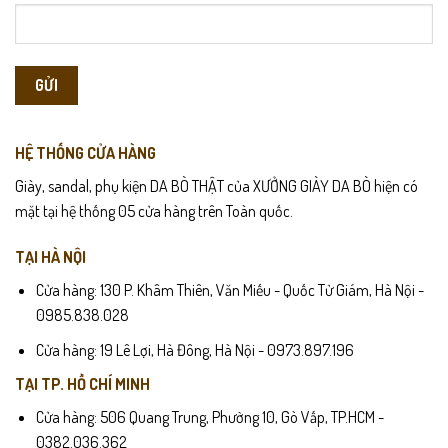
HỆ THỐNG CỬA HÀNG
Giày, sandal, phụ kiện DA BÒ THẬT của XƯỞNG GIÀY DA BÒ hiện có
mặt tại hệ thống 05 cửa hàng trên Toàn quốc.
TẠI HÀ NỘI
Cửa hàng: 130 P. Khâm Thiên, Văn Miếu - Quốc Tử Giám, Hà Nội -
0985.838.028
Cửa hàng: 19 Lê Lợi, Hà Đông, Hà Nội - 0973.897.196
TẠI TP. HỒ CHÍ MINH
Cửa hàng: 506 Quang Trung, Phường 10, Gò Vấp, TP.HCM -
0382.036.362