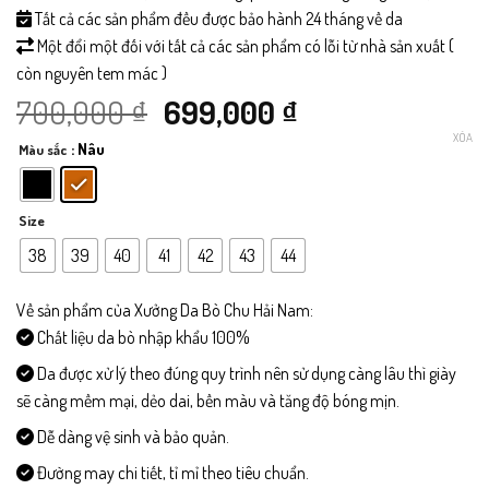
Tất cả các sản phẩm đều được bảo hành 24 tháng về da
Một đổi một đối với tất cả các sản phẩm có lỗi từ nhà sản xuất (
còn nguyên tem mác )
Giá
Giá
700,000
₫
699,000
₫
XÓA
: Nâu
Màu sắc
gốc
hiện
là:
tại
Size
700,000 ₫.
là:
38
39
40
41
42
43
44
699,000 ₫.
Về sản phẩm của Xưởng Da Bò Chu Hải Nam:
Chất liệu da bò nhập khẩu 100%
Da được xử lý theo đúng quy trình nên sử dụng càng lâu thì giày
sẽ càng mềm mại, dẻo dai, bền màu và tăng độ bóng mịn.
Dễ dàng vệ sinh và bảo quản.
Đường may chi tiết, tỉ mỉ theo tiêu chuẩn.