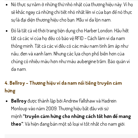
Nó thực sự nằm ở những thứ nhỏ nhặt của thương hiệu này. Vì họ
sẽ khắc ngay cả những chi tiết nhỏ nhất lên ví của bạn để nó thực
sự là đại diện thương hiệu cho bạn. Mẫu ví da lộn nam.
Đó là tất cả về thời trang tiện dụng cho Harber London. Hầu hết
tất cả các ví của họ đều có bảo vệ RFID – Cách làm ví da nam
thông minh. Tất cả các ví đều có các màu nam tính ấm áp như
nâu, đen và xanh lam. Nhưng các lựa chọn phổ biến hơn của
chúng có nhiều màu hơn như màu aubergine trầm. Bảo quản ví
da nam.
4. Bellroy – Thương hiệu ví da nam nổi tiếng truyền cảm
hứng
Bellroy
được thành lập bởi Andrew Fallshaw và Hadrein
Monloup vào năm 2009. Thương hiệu bắt đầu với sứ
mệnh
“truyền cảm hứng cho những cách tốt hơn để mang
theo”
. Và hiện đang bán một số loại ví tốt nhất cho nam giới.