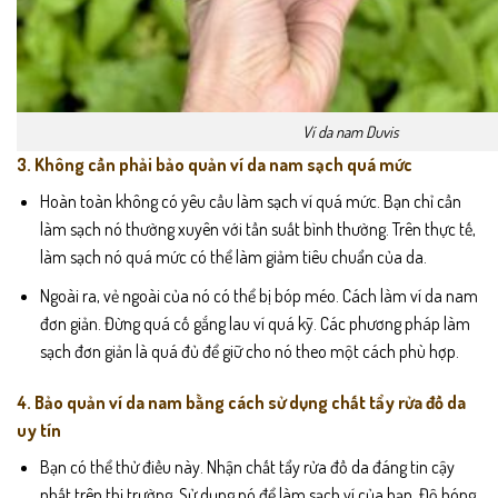
Ví da nam Duvis
3. Không cần phải bảo quản ví da nam sạch quá mức
Hoàn toàn không có yêu cầu làm sạch ví quá mức. Bạn chỉ cần
làm sạch nó thường xuyên với tần suất bình thường. Trên thực tế,
làm sạch nó quá mức có thể làm giảm tiêu chuẩn của da.
Ngoài ra, vẻ ngoài của nó có thể bị bóp méo. Cách làm ví da nam
đơn giản. Đừng quá cố gắng lau ví quá kỹ. Các phương pháp làm
sạch đơn giản là quá đủ để giữ cho nó theo một cách phù hợp.
4. Bảo quản ví da nam bằng cách sử dụng chất tẩy rửa đồ da
uy tín
Bạn có thể thử điều này. Nhận chất tẩy rửa đồ da đáng tin cậy
nhất trên thị trường. Sử dụng nó để làm sạch ví của bạn. Độ bóng