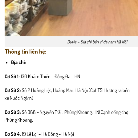
Duvis – Địa chỉ bán ví da nam Hà Nội
Thông tin liên hệ:
Địa chỉ:
Cơ Sở 1:
130 Khâm Thiên – Đống Đa – HN
Cơ Sở 2:
Số 2 Hoàng Liệt, Hoàng Mai , Hà Nội (Cột T51 Hướng ra bến
xe Nước Ngầm)
Cơ Sở 3:
Số 388 – Nguyễn Trãi , Phùng Khoang, HN(Cạnh cổng chợ
Phùng Khoang)
Cơ Sở 4:
19 Lê Lợi – Hà Đông – Hà Nội