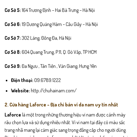
Cơ Sở 5:
164 Trương Định – Hai Bà Trưng – Hà Nội
Cơ Sở 6:
19 Dương Quảng Hàm – Cầu Giấy – Hà Nội
Cơ Sở 7:
302 Láng, Đống Đa, Hà Nội
Cơ Sở 8:
604 Quang Trung, P.11, Q. Gò Vấp, TP HCM
Cơ Sở 9:
Đa Ngưu , Tân Tiến , Văn Giang, Hưng Yên
Điện thoại:
09.6789.1222
Website:
http://chuhainam.com/
2. Cửa hàng Laforce – Địa chỉ bán ví da nam uy tín nhất
Laforce
là một trong những thương hiệu ví nam được cánh mày
râu chọn lựa và sử dụng nhiều nhất. Vì ví nam tại đây có màu sắc
trang nhã mang lại cảm giác sang trọng đẳng cấp cho người dùng.