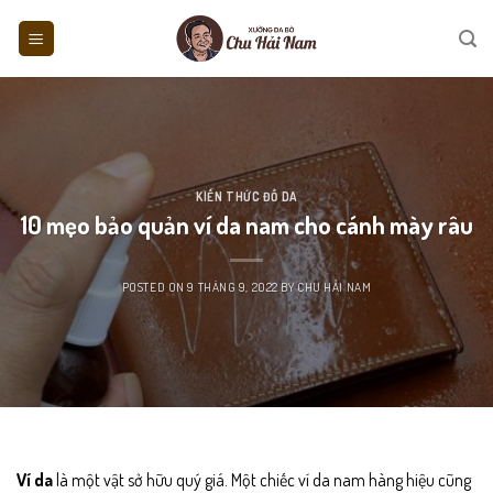
Skip
to
content
KIẾN THỨC ĐỒ DA
10 mẹo bảo quản ví da nam cho cánh mày râu
POSTED ON
9 THÁNG 9, 2022
BY
CHU HẢI NAM
Ví da
là một vật sở hữu quý giá. Một chiếc ví da nam hàng hiệu cũng