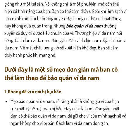
giống như một tài sản. Nó không chỉ là một phụ kiện, mà còn thể
hiện cá tính riêng của bạn. Bạn có thể cảm thấy uể oải khi làm sạch ví
của mình một cách thường xuyên. Bạn cũng có thể coi hoạt động
này không quá quan trọng. Nhưng
bảo quản ví da nam
thường
xuyên sẽ duy trì được tiêu chuẩn của ví. Thương hiệu ví da nam nổi
tiếng. Cách làm ví da nam đơn giản. Mẫu ví da lộn nam. Địa chỉ bán ví
da nam. Về mặt chất lượng, nó sẽ xuất hiện khá đẹp. Bạn sẽ cảm
thấy hạnh phúc khi mang nó.
Dưới đây là một số mẹo đơn giản mà bạn có
thể làm theo để bảo quản ví da nam
1. Không để ví ở nơi bị bụi bẩn
Mẹo bảo quản ví da nam, rõ ràng nhất là không giữ ví của bạn
trên bất kỳ bề mặt nào bị bẩn. Đây có lẽ là bước đơn giản nhất.
Bạn có thể bảo quản ví da nam, để giữ cho ví của mình sạch sẽ và
ngăn không cho ví bị bẩn. Cách làm ví da nam đơn giản.