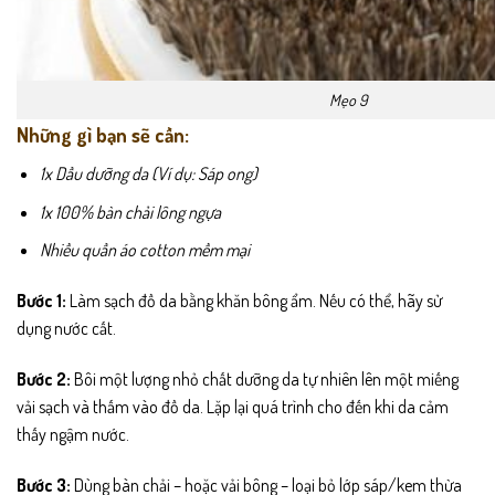
Mẹo 9
Những gì bạn sẽ cần:
1x Dầu dưỡng da (Ví dụ: Sáp ong)
1x 100% bàn chải lông ngựa
Nhiều quần áo cotton mềm mại
Bước 1:
Làm sạch đồ da bằng khăn bông ẩm. Nếu có thể, hãy sử
dụng nước cất.
Bước 2:
Bôi một lượng nhỏ chất dưỡng da tự nhiên lên một miếng
vải sạch và thấm vào đồ da. Lặp lại quá trình cho đến khi da cảm
thấy ngậm nước.
Bước 3:
Dùng bàn chải – hoặc vải bông – loại bỏ lớp sáp/kem thừa