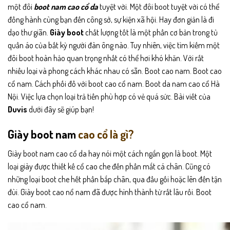
một đôi
boot nam cao cổ da
tuyệt vời. Một đôi boot tuyệt vời có thể
đồng hành cùng bạn đến công sở, sự kiện xã hội. Hay đơn giản là đi
dạo thư giãn.
Giày boot
chất lượng tốt là một phần cơ bản trong tủ
quần áo của bất kỳ người đàn ông nào. Tuy nhiên, việc tìm kiếm một
đôi boot hoàn hảo quan trọng nhất có thể hơi khó khăn. Với rất
nhiều loại và phong cách khác nhau có sẵn. Boot cao nam. Boot cao
cổ nam. Cách phối đồ với boot cao cổ nam. Boot da nam cao cổ Hà
Nội. Việc lựa chọn loại trả tiền phù hợp có vẻ quá sức. Bài viết của
Duvis
dưới đây sẽ giúp bạn!
Giày boot nam
cao cổ là gì?
Giày boot nam cao cổ da hay nói một cách ngắn gọn là boot. Một
loại giày được thiết kế cổ cao che đến phần mắt cá chân. Cũng có
những loại boot che hết phần bắp chân, qua đầu gối hoặc lên đến tận
đùi. Giày boot cao nổ nam đã được hình thành từ rất lâu rồi. Boot
cao cổ nam.