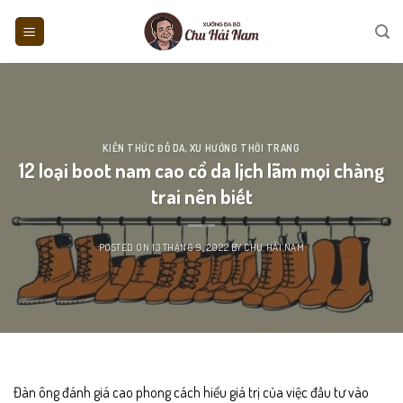
Skip
to
content
KIẾN THỨC ĐỒ DA
,
XU HƯỚNG THỜI TRANG
12 loại boot nam cao cổ da lịch lãm mọi chàng
trai nên biết
POSTED ON
13 THÁNG 9, 2022
BY
CHU HẢI NAM
Đàn ông đánh giá cao phong cách hiểu giá trị của việc đầu tư vào