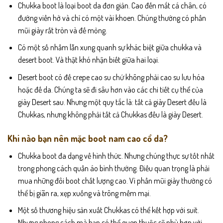
Chukka boot là loại boot da đơn giản. Cao đến mắt cá chân, có
đường viền hở và chỉ có một vài khoen. Chúng thường có phần
mũi giày rất tròn và đế mỏng.
Có một số nhầm lẫn xung quanh sự khác biệt giữa chukka và
desert boot. Và thật khó nhận biết giữa hai loại.
Desert boot có đế crepe cao su chứ không phải cao su lưu hóa
hoặc đế da. Chúng ta sẽ đi sâu hơn vào các chi tiết cụ thể của
giày Desert sau. Nhưng một quy tắc là: tất cả giày Desert đều là
Chukkas, nhưng không phải tất cả Chukkas đều là giày Desert.
Khi nào bạn nên mặc boot nam cao cổ da?
Chukka boot đa dạng về hình thức. Nhưng chúng thực sự tốt nhất
trong phong cách quần áo bình thường. Điều quan trọng là phải
mua những đôi boot chất lượng cao. Vì phần mũi giày thường có
thể bị giãn ra, xẹp xuống và trông mềm mại.
Một số thương hiệu sản xuất Chukkas có thể kết hợp với suit.
Nhưng phong cách mà bạn có thể quen thuộc sẽ phù hợp với