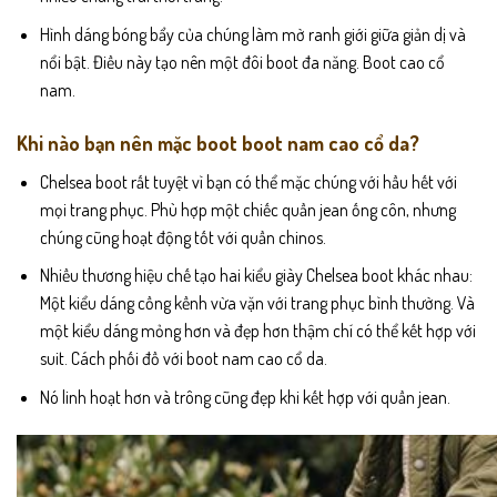
Hình dáng bóng bẩy của chúng làm mờ ranh giới giữa giản dị và
nổi bật. Điều này tạo nên một đôi boot đa năng. Boot cao cổ
nam.
Khi nào bạn nên mặc boot boot nam cao cổ da?
Chelsea boot rất tuyệt vì bạn có thể mặc chúng với hầu hết với
mọi trang phục. Phù hợp một chiếc quần jean ống côn, nhưng
chúng cũng hoạt động tốt với quần chinos.
Nhiều thương hiệu chế tạo hai kiểu giày Chelsea boot khác nhau:
Một kiểu dáng cồng kềnh vừa vặn với trang phục bình thường. Và
một kiểu dáng mỏng hơn và đẹp hơn thậm chí có thể kết hợp với
suit. Cách phối đồ với boot nam cao cổ da.
Nó linh hoạt hơn và trông cũng đẹp khi kết hợp với quần jean.