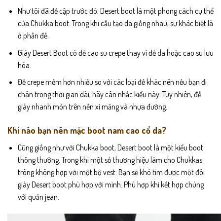
Như tôi đã đề cập trước đó, Desert boot là một phong cách cụ thể
của Chukka boot. Trong khi cấu tạo da giống nhau, sự khác biệt là
ở phần đế.
Giày Desert Boot có đế cao su crepe thay vì đế da hoặc cao su lưu
hóa.
Đế crepe mềm hơn nhiều so với các loại đế khác nên nếu bạn đi
chân trong thời gian dài, hãy cân nhắc kiểu này. Tuy nhiên, đế
giày nhanh mòn trên nền xi măng và nhựa đường.
Khi nào bạn nên mặc boot nam cao cổ da?
Cũng giống như với Chukka boot, Desert boot là một kiểu boot
thông thường. Trong khi một số thương hiệu làm cho Chukkas
trông không hợp với một bộ vest. Bạn sẽ khó tìm được một đôi
giày Desert boot phù hợp với mình. Phù hợp khi kết hợp chúng
với quần jean.