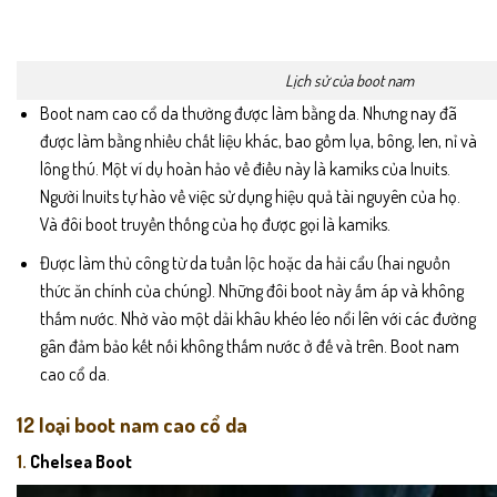
Lịch sử của boot nam
Boot nam cao cổ da thường được làm bằng da. Nhưng nay đã
được làm bằng nhiều chất liệu khác, bao gồm lụa, bông, len, nỉ và
lông thú. Một ví dụ hoàn hảo về điều này là kamiks của Inuits.
Người Inuits tự hào về việc sử dụng hiệu quả tài nguyên của họ.
Và đôi boot truyền thống của họ được gọi là kamiks.
Được làm thủ công từ da tuần lộc hoặc da hải cẩu (hai nguồn
thức ăn chính của chúng). Những đôi boot này ấm áp và không
thấm nước. Nhờ vào một dải khâu khéo léo nổi lên với các đường
gân đảm bảo kết nối không thấm nước ở đế và trên. Boot nam
cao cổ da.
12 loại boot nam cao cổ da
1.
Chelsea Boot