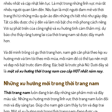
nhiều nhất và cập nhật liên tục.
Là một trong những lĩnh vực mà rất
nhiều người quan tâm đến. Nếu bạn là một người đam mê với thời
trang thì từ những mẫu quần áo đến những chi tiết nhỏ như giày dép.
Tất cả đều được chú ý đến và làm nổi bật cho mỗi phong cách riêng.
Với sự phát triển của công nghệ và xu hướng tình cảm thẩm mỹ, dự
báo cho thấy rằng tương lai của thời trang nam sẽ được đẩy mạnh
hơn.
Và để mình trông có gu thời trang hơn, nam giới cần phải theo kịp xu
hướng mới và tìm tòi theo mỗi mùa, mỗi năm để có thể tạo nên một
vẻ đẹp nổi bật trước đám đông. Đặc biệt là trước phái Nữ. Dưới đây sẽ
là
một số xu hướng thời trang nam cao cấp HOT nhất năm nay.
Những xu hướng mới trong thời trang nam
Thời trang nam
luôn đang tràn đầy những sản phẩm mới và đầy
màu sắc. Những xu hướng mới trong lĩnh vực thời trang nam luôn đổi
mới và đầy sáng tạo. Giúp cho nam giới cảm thấy tự tin và đẹp trai
hơn. Một số xu hướng mới trong thời trang nam đang được ưa