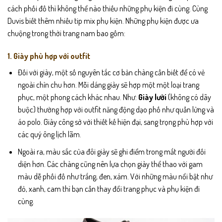
cách phối đồ thì không thể nào thiếu những phụ kiện đi cùng. Cùng
Duvis biết thêm nhiều tip mix phụ kiện.
Những phụ kiện được ưa
chuộng trong thời trang nam bao gồm:
1. Giày phù hợp với outfit
Đối với giày, một số nguyên tắc cơ bản chàng cần biết để có vẻ
ngoài chỉn chu hơn. Mỗi dáng giày sẽ hợp một một loại trang
phục, một phong cách khác nhau. Như:
Giày lười
(không có dây
buộc) thường hợp với outfit năng động dạo phố như quần lửng và
áo polo. Giày công sở với thiết kế hiện đại, sang trọng phù hợp với
các quý ông lịch lãm.
Ngoài ra, màu sắc của đôi giày sẽ ghi điểm trong mắt người đối
diện hơn. Các chàng cũng nên lựa chọn giày thể thao với gam
màu dễ phối đồ như trắng, đen, xám. Với những màu nổi bật như
đỏ, xanh, cam thì bạn cần thay đổi trang phục và phụ kiện đi
cùng.