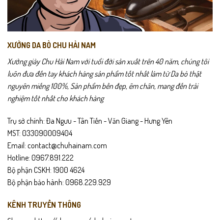
XƯỞNG DA BÒ CHU HẢI NAM
Xưởng giày Chu Hải Nam với tuổi đời sản xuất trên 40 năm, chúng tôi
luôn đưa đến tay khách hàng sản phẩm tốt nhất làm từ Da bò thật
nguyên miếng 100%, Sản phẩm bền đẹp, êm chân, mang đến trải
nghiệm tốt nhất cho khách hàng
Trụ sở chính: Đa Ngưu - Tân Tiến - Văn Giang - Hưng Yên
MST: 033090009404
Email: contact@chuhainam.com
Hotline: 0967.891.222
Bộ phận CSKH: 1900 4624
Bộ phận bảo hành: 0968.229.929
KÊNH TRUYỀN THÔNG