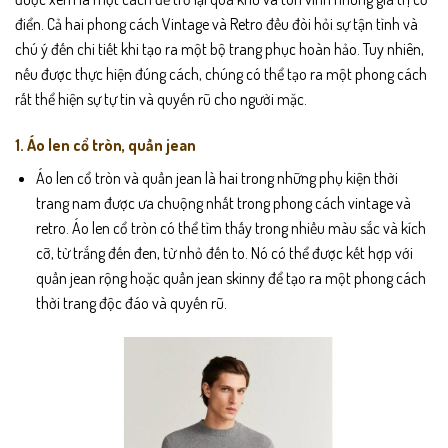
điển. Cả hai phong cách Vintage và Retro đều đòi hỏi sự tận tình và
chú ý đến chi tiết khi tạo ra một bộ trang phục hoàn hảo. Tuy nhiên,
nếu được thực hiện đúng cách, chúng có thể tạo ra một phong cách
rất thể hiện sự tự tin và quyến rũ cho người mặc.
1. Áo len cổ tròn, quần jean
Áo len cổ tròn và quần jean là hai trong những phụ kiện thời
trang nam được ưa chuộng nhất trong phong cách vintage và
retro. Áo len cổ tròn có thể tìm thấy trong nhiều màu sắc và kích
cỡ, từ trắng đến đen, từ nhỏ đến to. Nó có thể được kết hợp với
quần jean rộng hoặc quần jean skinny để tạo ra một phong cách
thời trang độc đáo và quyến rũ.