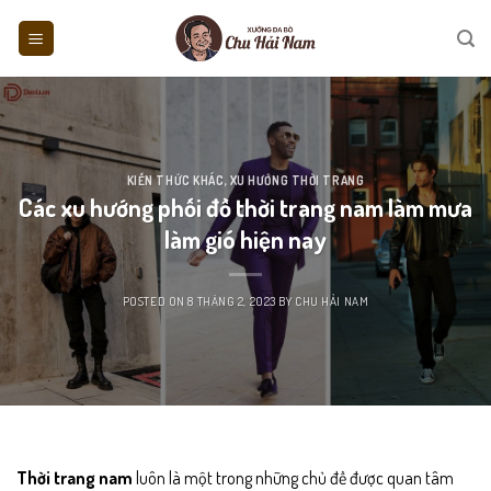
Skip
to
content
KIẾN THỨC KHÁC
,
XU HƯỚNG THỜI TRANG
Các xu hướng phối đồ thời trang nam làm mưa
làm gió hiện nay
POSTED ON
8 THÁNG 2, 2023
BY
CHU HẢI NAM
Thời trang nam
luôn là một trong những chủ đề được quan tâm