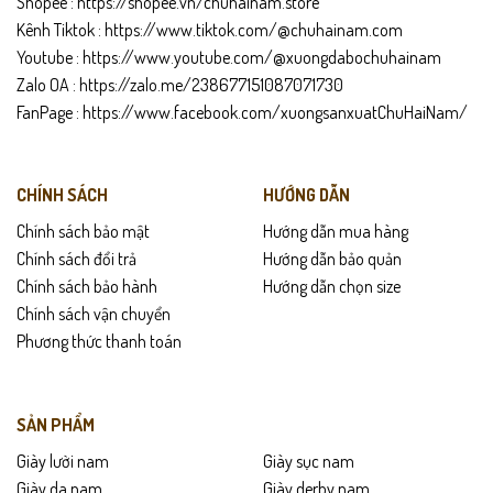
Shopee :
https://shopee.vn/chuhainam.store
Kênh Tiktok :
https://www.tiktok.com/@chuhainam.com
Youtube :
https://www.youtube.com/@xuongdabochuhainam
Zalo OA :
https://zalo.me/238677151087071730
FanPage :
https://www.facebook.com/xuongsanxuatChuHaiNam/
CHÍNH SÁCH
HƯỚNG DẪN
Chính sách bảo mật
Hướng dẫn mua hàng
Chính sách đổi trả
Hướng dẫn bảo quản
Chính sách bảo hành
Hướng dẫn chọn size
Chính sách vận chuyển
Phương thức thanh toán
SẢN PHẨM
Giày lười nam
Giày sục nam
Giày da nam
Giày derby nam