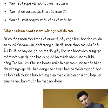
Màu nâu taupe kết hợp tốt với màu xám
Màu hạt dẻ với các sắc thái của màu đỏ
Màu nâu mật ong với màu vàng và màu be.
Giày chelsea boots nam kết hợp với đồ tây
Để có tông màu thời trang và quốc tế, hãy chọn kiểu bốt đen với áo
sơ mi cổ rùa vừa vặn, nhét trong quần dài màu than cắt kiểu Châu
Âu. Dù là da hay da lộn, những đôi giày Chelsea boots đen cũng tạo
thêm nét hiện đại cho bất kỳ bộ đồ ba mảnh nào được thiết kế
riêng. Tạo kiểu với Chelsea boots, miễn là bạn tạo được sự cân bằng
chuyên nghiệp. Nếu bạn đang đeo cà vạt, bạn có thể đi một đôi bốt
da lộn bình thường hơn. Nhưng diện mạo của bạn phải phù hợp với
giày da nếu bạn muốn bỏ mặc áo khoác.