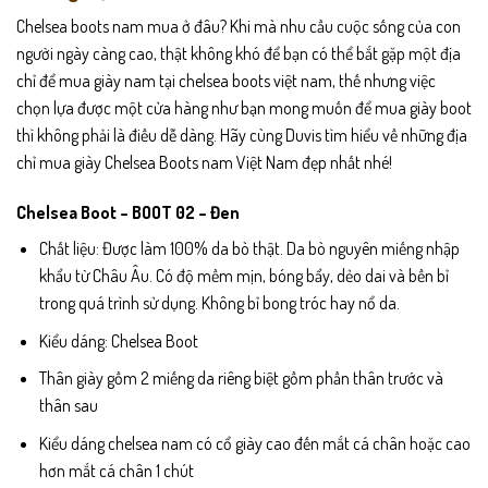
Chelsea boots nam mua ở đâu? Khi mà nhu cầu cuộc sống của con
người ngày càng cao, thật không khó để bạn có thể bắt gặp một địa
chỉ để mua giày nam tại chelsea boots việt nam, thế nhưng việc
chọn lựa được một cửa hàng như bạn mong muốn để mua giày boot
thì không phải là điều dễ dàng. Hãy cùng Duvis tìm hiểu về những địa
chỉ mua giày Chelsea Boots nam Việt Nam đẹp nhất nhé!
Chelsea Boot – BOOT 02 – Đen
Chất liệu: Được làm 100% da bò thật. Da bò nguyên miếng nhập
khẩu từ Châu Âu. Có độ mềm mịn, bóng bẩy, dẻo dai và bền bỉ
trong quá trình sử dụng. Không bỉ bong tróc hay nổ da.
Kiểu dáng: Chelsea Boot
Thân giày gồm 2 miếng da riêng biệt gồm phần thân trước và
thân sau
Kiểu dáng chelsea nam có cổ giày cao đến mắt cá chân hoặc cao
hơn mắt cá chân 1 chút