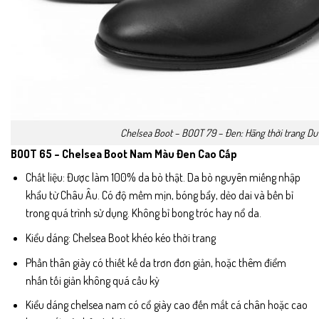
Chelsea Boot – BOOT 79 – Đen: Hãng thời trang Du
BOOT 65 – Chelsea Boot Nam Màu Đen Cao Cấp
Chất liệu: Được làm 100% da bò thật. Da bò nguyên miếng nhập
khẩu từ Châu Âu. Có độ mềm mịn, bóng bẩy, dẻo dai và bền bỉ
trong quá trình sử dụng. Không bỉ bong tróc hay nổ da.
Kiểu dáng: Chelsea Boot khéo kéo thời trang
Phần thân giày có thiết kế da trơn đơn giản, hoặc thêm điểm
nhấn tối giản không quá cầu kỳ
Kiểu dáng chelsea nam có cổ giày cao đến mắt cá chân hoặc cao