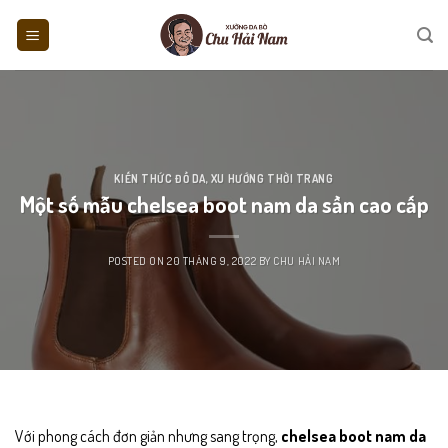
Skip
to
content
KIẾN THỨC ĐỒ DA
,
XU HƯỚNG THỜI TRANG
Một số mẫu chelsea boot nam da sần cao cấp
POSTED ON
20 THÁNG 9, 2022
BY
CHU HẢI NAM
Với phong cách đơn giản nhưng sang trọng,
chelsea boot
n
am da