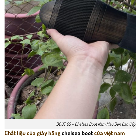
BOOT 65 – Chelsea Boot Nam Màu Đen Cao Cấp
Chất liệu của giày hãng
chelsea boot
của việt nam