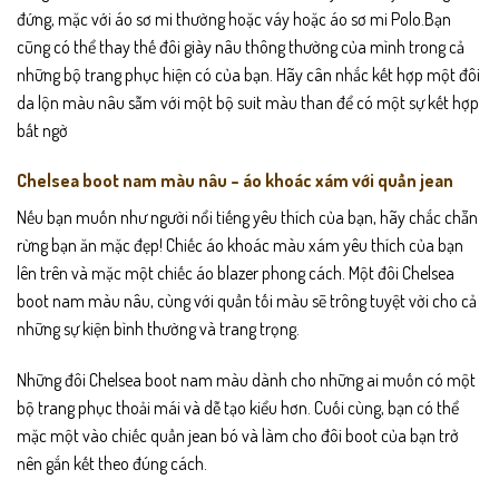
đứng, mặc với áo sơ mi thường hoặc váy hoặc áo sơ mi Polo.Bạn
cũng có thể thay thế đôi giày nâu thông thường của mình trong cả
những bộ trang phục hiện có của bạn. Hãy cân nhắc kết hợp một đôi
da lộn màu nâu sẫm với một bộ suit màu than để có một sự kết hợp
bất ngờ
Chelsea boot nam màu nâu – áo khoác xám với quần jean
Nếu bạn muốn như người nổi tiếng yêu thích của bạn, hãy chắc chẵn
rừng bạn ăn mặc đẹp! Chiếc áo khoác màu xám yêu thích của bạn
lên trên và mặc một chiếc áo blazer phong cách. Một đôi Chelsea
boot nam màu nâu, cùng với quần tối màu sẽ trông tuyệt vời cho cả
những sự kiện bình thường và trang trọng.
Những đôi Chelsea boot nam màu dành cho những ai muốn có một
bộ trang phục thoải mái và dễ tạo kiểu hơn. Cuối cùng, bạn có thể
mặc một vào chiếc quần jean bó và làm cho đôi boot của bạn trở
nên gắn kết theo đúng cách.