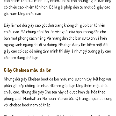
cao khiêm tốn của mình. Tuy nhiên, tin tốt cho những người đàn ông
có chiều cao khiêm tốn hơn. Đó là giải pháp đến từ một đôi giày cao
gót nam tăng chiều cao.
Đây là một đôi giày cao gót thời trang không chỉ giúp bạn tôn lên
chiều cao. Mà chúng còn tôn lên vẻ ngoài của bạn, mang đến cho
bạn một phong cách riêng. Và mang đến cho bạn sự tự tin và hiên
ngang sánh ngang khi đi ra đường. Nếu bạn đang tìm kiếm một đôi
giày cao cổ đẹp để nâng tầm mình thì đây là những ý tưởng giày cao
cổ nam đang chờ bạn…
Giày Chelsea màu da lộn
Những đôi giày Chelsea boot da lộn màu mới sự tinh túy. Kết hợp với
phần gót xếp chồng lên nhau 40mm giúp bạn tăng thêm một chút
chiều cao. Những đôi giày Chelsea này đã được hiện đại hóa theo
phong cách Manhattan. Nó hoàn hảo với bất kỳ trang phục nào cùng
với chelsea boot nam cổ thấp.