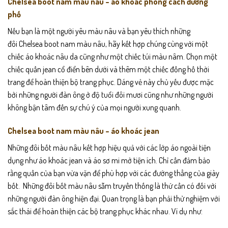
Chelsea boot nam màu nâu – áo khoác phong cách đường
phố
Nếu bạn là một người yêu màu nâu và bạn yêu thích những
đôi Chelsea boot nam màu nâu, hãy kết hợp chúng cùng với một
chiếc áo khoác nâu da cũng như một chiếc túi màu nâm. Chọn một
chiếc quần jean cổ điển bên dưới và thêm một chiếc đồng hồ thời
trang để hoàn thiện bộ trang phục. Dáng vẻ này chủ yếu được mặc
bởi những người đàn ông ở độ tuổi đôi mươi cũng như những người
không bận tâm đến sự chú ý của mọi người xung quanh.
Chelsea boot nam màu nâu – áo khoác jean
Những đôi bốt màu nâu kết hợp hiệu quả với các lớp áo ngoài tiện
dụng như áo khoác jean và áo sơ mi mở tiện ích. Chỉ cần đảm bảo
rằng quần của bạn vừa vặn để phù hợp với các đường thẳng của giày
bốt. Những đôi bốt màu nâu sẫm truyền thống là thứ cần có đối với
những người đàn ông hiện đại. Quan trọng là bạn phải thử nghiệm với
sắc thái để hoàn thiện các bộ trang phục khác nhau. Ví dụ như: