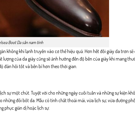
lsea Boot Da sần nam tính
ăn không khí lạnh truyền vào cơ thể hiệu quả. Hơn hết đối giày da trơn s
hất lượng của da giày cũng sẽ ảnh hưởng đến độ bền của giày khi mang thư
đàn hồi tốt và bền bỉ hơn theo thời gian.
lịch sự một chút. Tuyệt vời cho những ngày cuối tuần và những sự kiện kh
o những đôi bốt da. Mẫu có tính chất thoải mái, vừa lịch sự, vừa đường ph
g phục giản dị hoặc lịch sự.