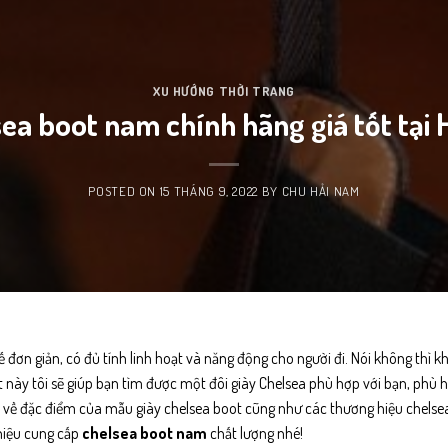
XU HƯỚNG THỜI TRANG
ea boot nam chính hãng giá tốt tại 
POSTED ON
15 THÁNG 9, 2022
BY
CHU HẢI NAM
kế đơn giản, có đủ tính linh hoạt và năng động cho người đi. Nói không thì k
 này tôi sẽ giúp bạn tìm được một đôi giày Chelsea phù hợp với bạn, phù 
biết về đặc điểm của mẫu giày chelsea boot cũng như các thương hiệu chels
hiệu cung cấp
chelsea boot nam
chất lượng nhé!