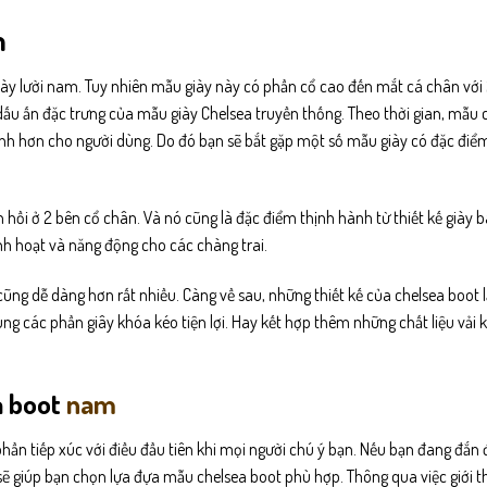
m
iày lười nam. Tuy nhiên mẫu giày này có phần cổ cao đến mắt cá chân với 
ấu ấn đặc trưng của mẫu giày Chelsea truyền thống. Theo thời gian, mẫu
tính hơn cho người dùng. Do đó bạn sẽ bắt gặp một số mẫu giày có đặc điể
hồi ở 2 bên cổ chân. Và nó cũng là đặc điểm thịnh hành từ thiết kế giày 
inh hoạt và năng động cho các chàng trai.
cũng dễ dàng hơn rất nhiều. Càng về sau, những thiết kế của chelsea boot 
dùng các phần giây khóa kéo tiện lợi. Hay kết hợp thêm những chất liệu vải
a boot
nam
ần tiếp xúc với điều đầu tiên khi mọi người chú ý bạn. Nếu bạn đang đắn
ẽ giúp bạn chọn lựa đựa mẫu chelsea boot phù hợp. Thông qua việc giới th