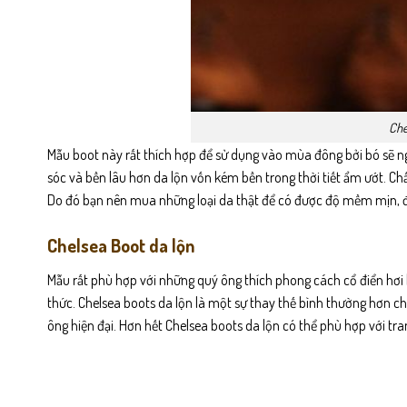
Che
Mẫu boot này rất thích hợp để sử dụng vào mùa đông bởi bó sẽ ng
sóc và bền lâu hơn da lộn vốn kém bền trong thời tiết ẩm ướt. C
Do đó bạn nên mua những loại da thật để có được độ mềm mịn, độ 
Chelsea Boot da lộn
Mẫu rất phù hợp với những quý ông thích phong cách cổ điển hơi 
thức. Chelsea boots da lộn là một sự thay thế bình thường hơn ch
ông hiện đại. Hơn hết Chelsea boots da lộn có thể phù hợp với tran