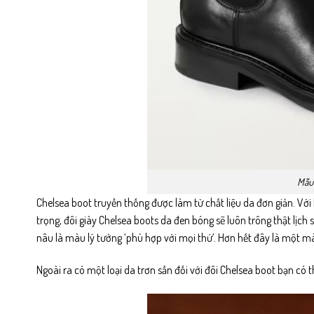
Mẫu 
Chelsea boot truyền thống được làm từ chất liệu da đơn giản. Với 
trọng, đôi giày Chelsea boots da đen bóng sẽ luôn trông thật lịch
nâu là màu lý tưởng ‘phù hợp với mọi thứ’. Hơn hết đây là một 
Ngoài ra có một loại da trơn sần đối với đôi Chelsea boot bạn có