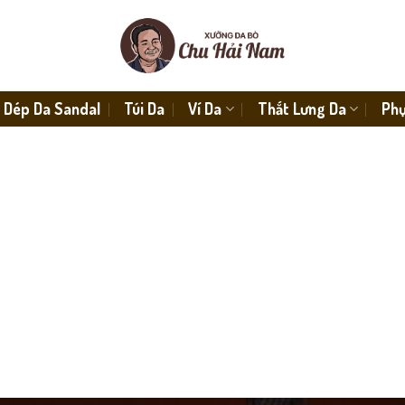
Dép Da Sandal
Túi Da
Ví Da
Thắt Lưng Da
Phụ