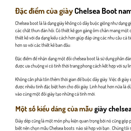
Đặc điểm của giày
Chelsea Boot na
Chelsea boot là là dạng giày không có dây buộc giống như dạng g
các chất thun đàn hồi. Có thiết kế gọn gàng ôm chân mang một d
thiết kế với đa dạng kiểu cách hơn giúp đáp ứng các nhu cầu cá 
hơn so với các thiết kế ban đầu.
Đặc điểm để nhận dạng một đôi chelsea boot là sử dụng phần đàn 
được ưa chuộng vì có tính thời trang phong cách kết hợp với sự l
Không cần phải tốn thêm thời gian để buộc dây giày. Việc đi giày 
được nhiều tính đặc biệt hơn cho đôi giày. Linh hoạt hơn nữa là 
vào cùng một đôi giày tạo những cá tính mới.
Một số kiểu dáng của mẫu
giày chelse
Giày dép cũng là một món phụ kiện quan trọng bởi nó cũng góp ph
biết nên chọn mẫu Chelsea boots nào sẽ hợp với bạn . Chúng tôi s