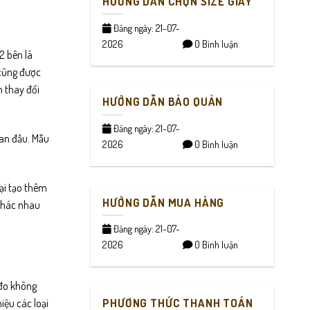
HƯỚNG DẪN CHỌN SIZE GIÀY
Đăng ngày: 21-07-
2026
0 Bình luận
2 bên là
 cũng được
m thay đổi
HƯỚNG DẪN BẢO QUẢN
Đăng ngày: 21-07-
ban đầu. Mẫu
2026
0 Bình luận
lại tạo thêm
HƯỚNG DẪN MUA HÀNG
 khác nhau
Đăng ngày: 21-07-
2026
0 Bình luận
 đo không
PHƯƠNG THỨC THANH TOÁN
iệu các loại