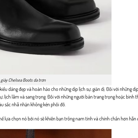
giày Chelsea Boots da trơn
kiểu dáng đẹp và hoàn hảo cho những dịp lịch sự, giản dị. Đối với những dị
 sự, lịch lãm và sang trọng. Đối với những người bán trang trọng hoặc bình 
màu sắc nhã nhặn không kén phối đồ.
 thể lựa chọn nó bởi nó sẽ khiến bạn trông nam tính và chính chắn hơn hẵn 