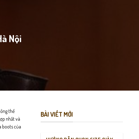
Hà Nội
hông thể
BÀI VIẾT MỚI
hợp nhất và
ea boots của