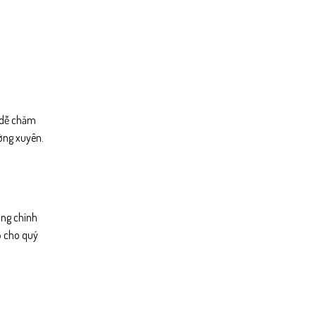
ẽ dễ chăm
ờng xuyên.
ông chính
ố cho quý