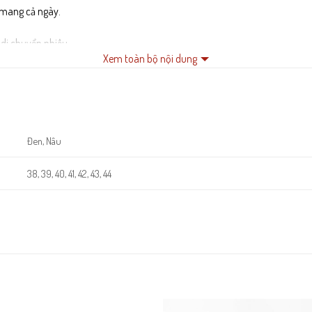
 mang cả ngày.
 di chuyển nhiều.
Xem toàn bộ nội dung
ỹ lâu dài.
Đen, Nâu
38, 39, 40, 41, 42, 43, 44