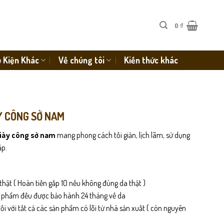
0
₫
 Kiện Khác
Về chúng tôi
Kiến thức khác
Y CÔNG SỞ NAM
iày công sở nam
mang phong cách tối giản, lịch lãm, sử dụng
ấp.
thật ( Hoàn tiền gấp 10 nếu không đúng da thật )
n phẩm đều được bảo hành 24 tháng về da
i với tất cả các sản phẩm có lỗi từ nhà sản xuất ( còn nguyên