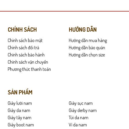
có
nhiều
biến
thể.
Các
CHÍNH SÁCH
HƯỚNG DẪN
ịn và đều màu. Khi mang lên chân, da nhanh chóng ôm form, tạo cảm giác 
tùy
Chính sách bảo mật
Hướng dẫn mua hàng
chọn
ng, phù hợp cho nam giới công sở bận rộn. Form dáng lịch sự giúp tổng thể
có
Chính sách đổi trả
Hướng dẫn bảo quản
thể
Chính sách bảo hành
Hướng dẫn chọn size
được
Chính sách vận chuyển
chọn
Phương thức thanh toán
trên
trang
sản
SẢN PHẨM
phẩm
Giày lười nam
Giày sục nam
Giày da nam
Giày derby nam
Giày tây nam
Túi da nam
Giày boot nam
Ví da nam