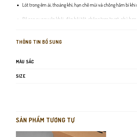
Lót trong êm ái, thoáng khí, hạn chế mùi và chống hầm bí khi
Đế cao su nguyên khối, đàn hồi tốt, chống trơn trượt, phù hợp
Đường may chắc chắn, đều và gọn, tăng độ bền và tính thẩm m
THÔNG TIN BỔ SUNG
MÀU SẮC
SIZE
SẢN PHẨM TƯƠNG TỰ