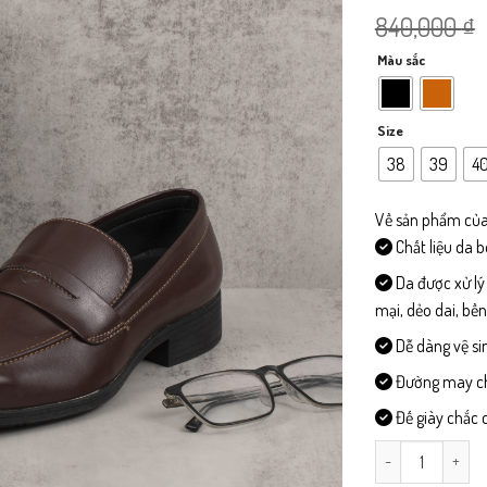
840,000
₫
Màu sắc
Size
38
39
4
Về sản phẩm của
Chất liệu da 
Da được xử lý
mại, dẻo dai, bề
Dễ dàng vệ si
Đường may chi 
Đế giày chắc c
CD322-Giày Côn