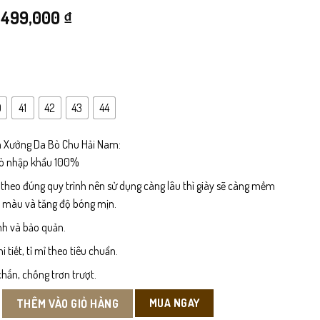
Giá
Giá
499,000
₫
gốc
hiện
là:
tại
840,000 ₫.
là:
0
41
42
43
44
499,000 ₫.
 Xưởng Da Bò Chu Hải Nam:
bò nhập khẩu 100%
 theo đúng quy trình nên sử dụng càng lâu thì giày sẽ càng mềm
n màu và tăng độ bóng mịn.
nh và bảo quản.
tiết, tỉ mỉ theo tiêu chuẩn.
hắn, chống trơn trượt.
g Sở Nam số lượng
MUA NGAY
THÊM VÀO GIỎ HÀNG