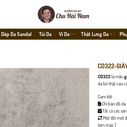
Dép Da Sandal
Túi Da
Ví Da
Thắt Lưng Da
Phụ
CD322-GIÀ
CD322
là mẫu
g
da bò thật cao c
Cam kết:
Chỉ bán đồ da 
Tất cả các sả
Một đổi một đố
tem mác )