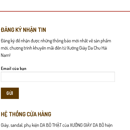
có
nhiều
biến
thể.
Các
ĐĂNG KÝ NHẬN TIN
vừa vặn và thoải mái suốt ngày dài.
tùy
Đăng ký để nhận được những thông báo mới nhất về sản phẩm
chọn
 trang phục luôn chỉn chu.
có
mới, chương trình khuyến mãi đến từ Xưởng Giày Da Chu Hải
thể
Nam!
được
chọn
Email của bạn
trên
trang
sản
phẩm
HỆ THỐNG CỬA HÀNG
Giày, sandal, phụ kiện DA BÒ THẬT của XƯỞNG GIÀY DA BÒ hiện