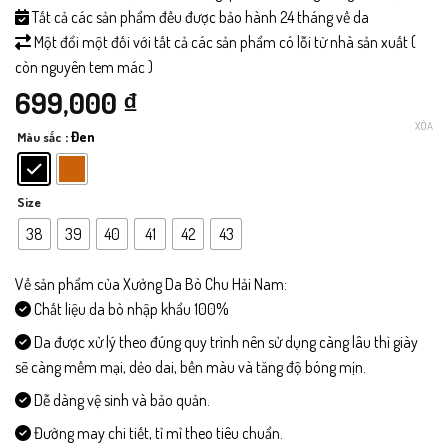
Tất cả các sản phẩm đều được bảo hành 24 tháng về da
Một đổi một đối với tất cả các sản phẩm có lỗi từ nhà sản xuất (
còn nguyên tem mác )
699,000
₫
XÓA
: Đen
Màu sắc
Size
38
39
40
41
42
43
Về sản phẩm của Xưởng Da Bò Chu Hải Nam:
Chất liệu da bò nhập khẩu 100%
Da được xử lý theo đúng quy trình nên sử dụng càng lâu thì giày
sẽ càng mềm mại, dẻo dai, bền màu và tăng độ bóng mịn.
Dễ dàng vệ sinh và bảo quản.
Đường may chi tiết, tỉ mỉ theo tiêu chuẩn.