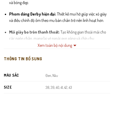
và bóng đẹp.
Phom dáng Derby hiện đại:
Thiết kế mui hở giúp việc xỏ giày
và điều chỉnh độ ôm theo mu bàn chân trở nên linh hoạt hơn.
Mũi giày bo tròn thanh thoát:
Tạo không gian thoải mái cho
các ngón chân, mang lại vẻ ngoài gọn gàng và chỉn chu.
Xem toàn bộ nội dung
Lót trong êm ái:
Sử dụng chất liệu thoáng khí, hạn chế tình
trạng hầm bí và mùi hôi khi sử dụng trong thời gian dài.
THÔNG TIN BỔ SUNG
Đế cao su nguyên khối:
Đế giày chắc chắn với thiết kế rãnh
chống trơn trượt, giảm chấn hiệu quả và tăng độ bám trên mọi bề
MÀU SẮC
Đen, Nâu
mặt.
SIZE
38, 39, 40, 41, 42, 43
Đường may tỉ mỉ:
Từng đường kim mũi chỉ được gia công sắc
nét bởi những thợ lành nghề, đảm bảo độ bền vượt trội theo thời
gian.