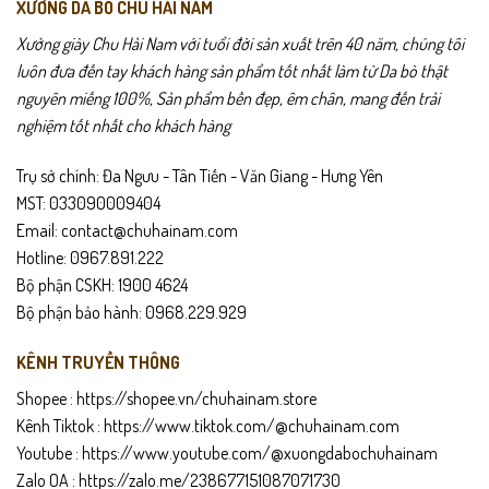
XƯỞNG DA BÒ CHU HẢI NAM
Xưởng giày Chu Hải Nam với tuổi đời sản xuất trên 40 năm, chúng tôi
luôn đưa đến tay khách hàng sản phẩm tốt nhất làm từ Da bò thật
nguyên miếng 100%, Sản phẩm bền đẹp, êm chân, mang đến trải
nghiệm tốt nhất cho khách hàng
Trụ sở chính: Đa Ngưu - Tân Tiến - Văn Giang - Hưng Yên
MST: 033090009404
Email: contact@chuhainam.com
Hotline: 0967.891.222
Bộ phận CSKH: 1900 4624
Hơn cả một đôi giày, CS15 là tuyên ngôn về sự trưởng thành và gu
Bộ phận bảo hành: 0968.229.929
thẩm mỹ đĩnh đạc. Sự đầu tư vào một đôi giày da thật như CS11
không chỉ nâng tầm phong cách mà còn thể hiện sự thấu hiểu và yêu
KÊNH TRUYỀN THÔNG
chiều bản thân của người đàn ông thành đạt.
Shopee :
https://shopee.vn/chuhainam.store
CS15 – Giày Da Công Sở
được phát triển dựa trên nhu cầu về một
Kênh Tiktok :
https://www.tiktok.com/@chuhainam.com
đôi giày tây có tính ứng dụng cao nhưng không gây đau mỏi. Chúng
Youtube :
https://www.youtube.com/@xuongdabochuhainam
tôi sử dụng công nghệ thuộc da tiên tiến nhất để giữ trọn vẹn đặc
Zalo OA :
https://zalo.me/238677151087071730