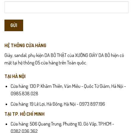
Bảo quản nơi khô thoáng và nên dùng cây giữ phom giày
(shoetree) để dáng giày luôn như mới.
HỆ THỐNG CỬA HÀNG
Giày, sandal, phụ kiện DA BÒ THẬT của XƯỞNG GIÀY DA BÒ hiện có
mặt tại hệ thống 05 cửa hàng trên Toàn quốc.
TẠI HÀ NỘI
Cửa hàng: 130 P. Khâm Thiên, Văn Miếu - Quốc Tử Giám, Hà Nội -
0985.838.028
Cửa hàng: 19 Lê Lợi, Hà Đông, Hà Nội - 0973.897.196
TẠI TP. HỒ CHÍ MINH
Cửa hàng: 506 Quang Trung, Phường 10, Gò Vấp, TP.HCM -
0382.036.362