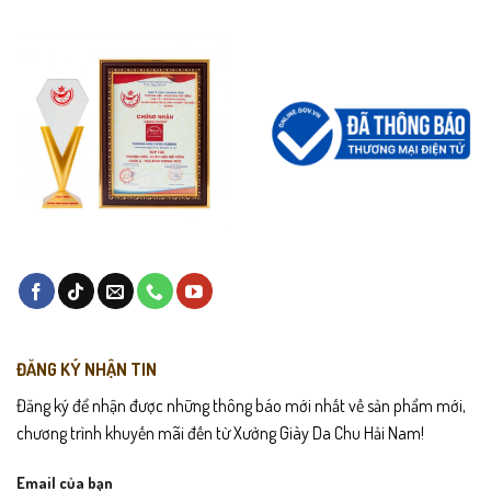
dịp lễ đặc biệt.
Chính sách sản phẩm
Bảo hành da và đế trong vòng 24 tháng.
Giao hàng toàn quốc – Quý khách được kiểm tra hàng trước khi
thực hiện thanh toán.
Hỗ trợ đổi size hoặc đổi mẫu trong vòng 15 ngày nếu có lỗi từ nhà
sản xuất hoặc không vừa vặn.
Hướng dẫn bảo quản
Lau sạch bề mặt giày bằng khăn khô mềm sau mỗi lần sử dụng.
ĐĂNG KÝ NHẬN TIN
Tránh để giày ở nơi ẩm ướt hoặc tiếp xúc với nước quá lâu; nếu bị
Đăng ký để nhận được những thông báo mới nhất về sản phẩm mới,
ướt hãy để khô tự nhiên ở nơi thoáng gió.
chương trình khuyến mãi đến từ Xưởng Giày Da Chu Hải Nam!
Sử dụng xi dưỡng da hoặc kem dưỡng chuyên dụng định kỳ để giữ
Email của bạn
độ bóng và sự mềm mại cho da bò.