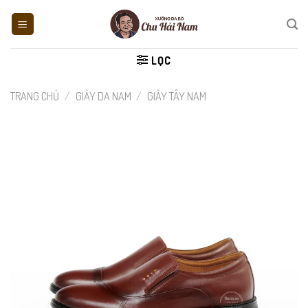
Skip
to
content
LỌC
TRANG CHỦ
/
GIÀY DA NAM
/
GIÀY TÂY NAM