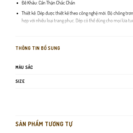
Đế Khâu: Cẩn Thận Chắc Chắn
Thiết kế: Dép được thiết kế theo công nghệ mới. Độ chống trơn
hợp với nhiều loại trang phục. Dép có thể dùng cho mọi lứa tu
Phong cách: đơn giản nhưng vẫn hiện đại, bắt kịp xu hướng thờ
Màu sắc: Đen, Nâu
THÔNG TIN BỔ SUNG
MÀU SẮC
SIZE
SẢN PHẨM TƯƠNG TỰ