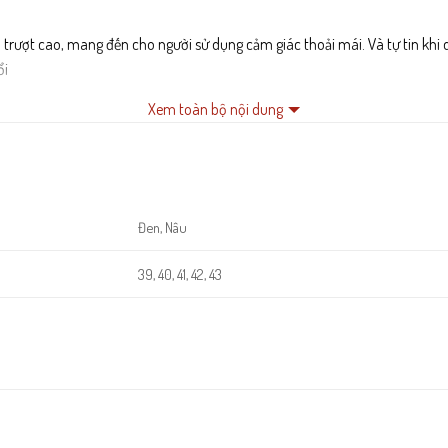
 trượt cao, mang đến cho người sử dụng cảm giác thoải mái. Và tự tin khi
ổi
i trang mới.
Xem toàn bộ nội dung
Đen, Nâu
39, 40, 41, 42, 43