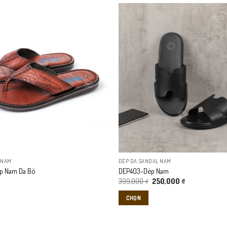
 NAM
DÉP DA SANDAL NAM
p Nam Da Bò
DEP403-Dép Nam
Dép Sandal Da Bò Nam DEP106
Giá
Giá
399,000
₫
250,000
₫
gốc
hiện
là:
tại
CHỌN
399,000 ₫.
là:
250,000 ₫.
Sản
phẩm