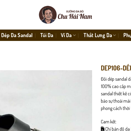
Dép Da Sandal
Túi Da
Ví Da
Thắt Lưng Da
Phụ
DEP106-DÉ
Đôi dép sandal d
100% cao cấp man
sandal thiết kế 
bảo sự thoải mái
phong cách thời 
Cam kết:
Chỉ bán đồ da 