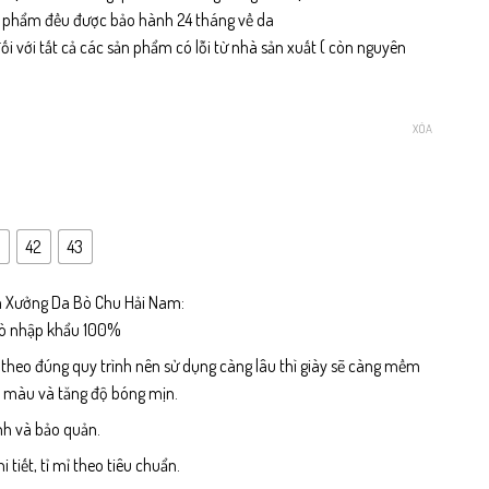
n phẩm đều được bảo hành 24 tháng về da
i với tất cả các sản phẩm có lỗi từ nhà sản xuất ( còn nguyên
XÓA
42
43
 Xưởng Da Bò Chu Hải Nam:
bò nhập khẩu 100%
 theo đúng quy trình nên sử dụng càng lâu thì giày sẽ càng mềm
n màu và tăng độ bóng mịn.
nh và bảo quản.
tiết, tỉ mỉ theo tiêu chuẩn.