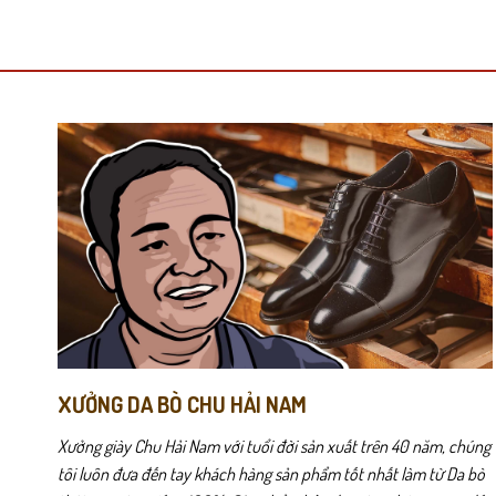
này
này
có
có
nhiều
nhiều
biến
biến
thể.
thể.
Các
Các
tùy
tùy
chọn
chọn
có
có
thể
thể
được
được
chọn
chọn
trên
trên
trang
trang
sản
sản
phẩm
phẩm
XƯỞNG DA BÒ CHU HẢI NAM
Xưởng giày Chu Hải Nam với tuổi đời sản xuất trên 40 năm, chúng
tôi luôn đưa đến tay khách hàng sản phẩm tốt nhất làm từ Da bò