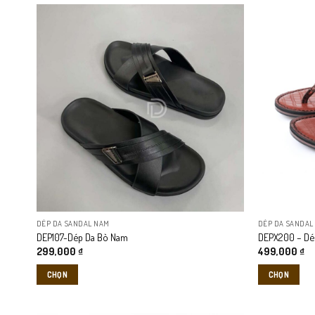
DÉP DA SANDAL NAM
DÉP DA SANDAL
DEP107-Dép Da Bò Nam
DEPX200 – Dé
299,000
₫
499,000
₫
CHỌN
CHỌN
Thiết kế chi tiết
Sản
Sản
phẩm
phẩm