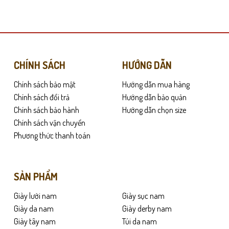
này
có
nhiều
biến
thể.
Các
CHÍNH SÁCH
HƯỚNG DẪN
tùy
Chính sách bảo mật
Hướng dẫn mua hàng
chọn
có
Chính sách đổi trả
Hướng dẫn bảo quản
thể
Chính sách bảo hành
Hướng dẫn chọn size
được
Chính sách vận chuyển
chọn
Phương thức thanh toán
trên
trang
sản
SẢN PHẨM
phẩm
Giày lười nam
Giày sục nam
Giày da nam
Giày derby nam
Giày tây nam
Túi da nam