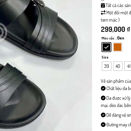
Tất cả các sả
Một đổi một đố
tem mác )
299,000
₫
: Đen
Màu sắc
Size
39
40
41
Về sản phẩm của
Chất liệu da 
Da được xử lý
mại, dẻo dai, bề
Dễ dàng vệ si
Đường may chi 