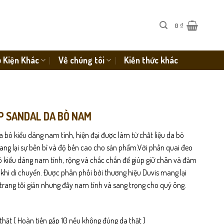
0
₫
 Kiện Khác
Về chúng tôi
Kiến thức khác
P SANDAL DA BÒ NAM
a bò kiểu dáng nam tính, hiện đại được làm từ chất liệu da bò
g lại sự bền bỉ và độ bền cao cho sản phẩm.Với phần quai đeo
có kiểu dáng nam tính, rộng và chắc chắn để giúp giữ chân và đảm
 khi di chuyển. Được phân phối bởi thương hiệu Duvis mang lại
trang tối giản nhưng đầy nam tính và sang trọng cho quý ông.
thật ( Hoàn tiền gấp 10 nếu không đúng da thật )