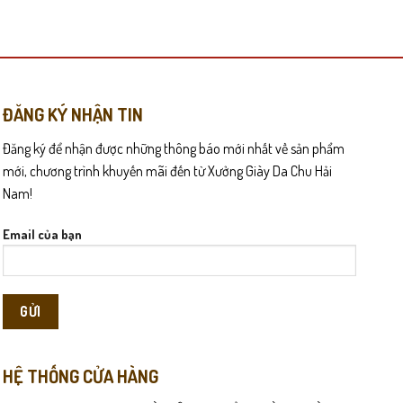
này
có
nhiều
biến
thể.
Các
ĐĂNG KÝ NHẬN TIN
tùy
Đăng ký để nhận được những thông báo mới nhất về sản phẩm
chọn
có
mới, chương trình khuyến mãi đến từ Xưởng Giày Da Chu Hải
thể
Nam!
được
chọn
Email của bạn
trên
trang
sản
phẩm
HỆ THỐNG CỬA HÀNG