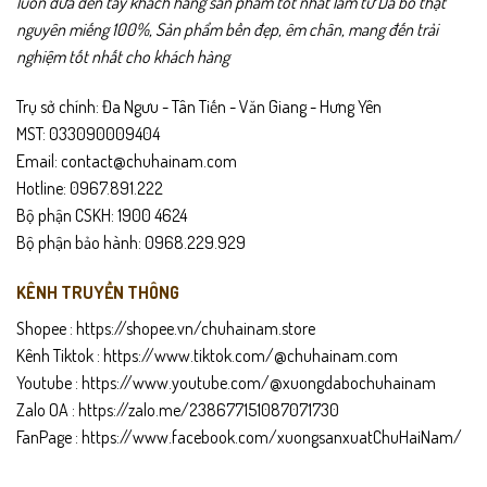
luôn đưa đến tay khách hàng sản phẩm tốt nhất làm từ Da bò thật
nguyên miếng 100%, Sản phẩm bền đẹp, êm chân, mang đến trải
nghiệm tốt nhất cho khách hàng
Trụ sở chính: Đa Ngưu - Tân Tiến - Văn Giang - Hưng Yên
MST: 033090009404
Email: contact@chuhainam.com
Hotline: 0967.891.222
Bộ phận CSKH: 1900 4624
Bộ phận bảo hành: 0968.229.929
KÊNH TRUYỀN THÔNG
Hơn cả một món phụ kiện giữ phom dáng trang phục,
DL504
còn là
chi tiết tinh tế giúp hoàn thiện phong thái chuyên nghiệp. Từng
Shopee :
https://shopee.vn/chuhainam.store
đường chỉ khâu tỉ mỉ cùng sự sắc nét của mặt khóa là minh chứng
Kênh Tiktok :
https://www.tiktok.com/@chuhainam.com
cho sự kỳ công trong chế tác, đảm bảo giá trị sử dụng lâu bền.
Youtube :
https://www.youtube.com/@xuongdabochuhainam
Zalo OA :
https://zalo.me/238677151087071730
DL504 – Dây Lưng
được phát triển cho những quý ông đề cao sự
FanPage :
https://www.facebook.com/xuongsanxuatChuHaiNam/
tinh giản nhưng vẫn mong muốn có một điểm nhấn đẳng cấp trên bộ
trang phục. Da bò thật tuyển chọn giúp sản phẩm có tuổi thọ vượt