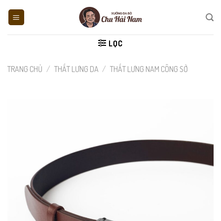
Skip
to
content
LỌC
TRANG CHỦ
/
THẮT LƯNG DA
/
THẮT LƯNG NAM CÔNG SỞ