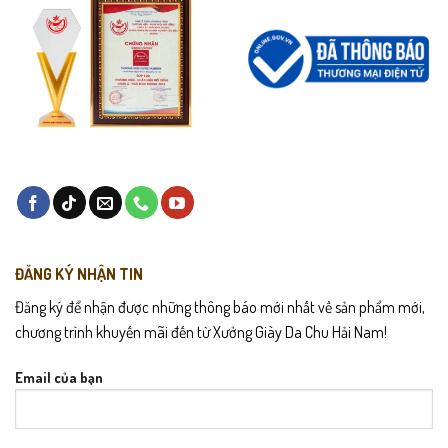
Chính sách sản phẩm
Bảo hành 24 tháng.
Giao hàng toàn quốc – được kiểm tra hàng trước khi thanh toán.
Hỗ trợ đổi trả trong 15 ngày nếu có lỗi sản xuất.
Hướng dẫn bảo quản
Lau sạch dây lưng bằng khăn mềm sau khi sử dụng để loại bỏ mồ
hôi và bụi bẩn.
ĐĂNG KÝ NHẬN TIN
Đăng ký để nhận được những thông báo mới nhất về sản phẩm mới,
Tránh ngâm nước hoặc để dây lưng ở những nơi ẩm ướt trong
chương trình khuyến mãi đến từ Xưởng Giày Da Chu Hải Nam!
thời gian dài.
Email của bạn
Bảo quản nơi khô thoáng, tránh ánh nắng mặt trời gắt chiếu trực
tiếp gây khô nứt da.