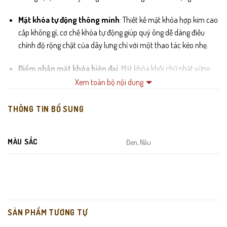
Mặt khóa tự động thông minh
: Thiết kế mặt khóa hợp kim cao
cấp không gỉ, cơ chế khóa tự động giúp quý ông dễ dàng điều
chỉnh độ rộng chật của dây lưng chỉ với một thao tác kéo nhẹ.
Điểm nhấn mặt khóa hiện đại
: Mặt khóa khối chữ nhật vững
chãi với tông màu đen huyền bí, kết hợp cùng các đường vát
Xem toàn bộ nội dung
cạnh sắc sảo tạo nên sự hài hòa giữa nét cổ điển và trẻ trung.
THÔNG TIN BỔ SUNG
Cạnh dây được xử lý tinh tế
: Các cạnh của dây lưng được bo
viền chắc chắn, xử lý sơn cạnh tỉ mỉ giúp dây không bị xơ và gia
MÀU SẮC
Đen, Nâu
tăng độ thẩm mỹ.
Mặt trong có đường rãnh khóa
: Hệ thống rãnh nhựa cao cấp
được khâu chắc chắn, đảm bảo khóa bám chặt và hoạt động
trơn tru lâu dài.
SẢN PHẨM TƯƠNG TỰ
Màu sắc đen thời thượng
: Tông màu đen (Black) cơ bản dễ
dàng phối hợp với nhiều loại trang phục khác nhau, từ quần tây