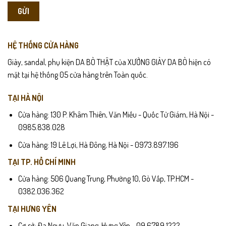
Nên treo thẳng dây lưng khi không sử dụng thay vì cuộn tròn để
giữ phom dáng luôn phẳng đẹp.
HỆ THỐNG CỬA HÀNG
Giày, sandal, phụ kiện DA BÒ THẬT của XƯỞNG GIÀY DA BÒ hiện có
mặt tại hệ thống 05 cửa hàng trên Toàn quốc.
TẠI HÀ NỘI
Cửa hàng: 130 P. Khâm Thiên, Văn Miếu - Quốc Tử Giám, Hà Nội -
0985.838.028
Cửa hàng: 19 Lê Lợi, Hà Đông, Hà Nội - 0973.897.196
TẠI TP. HỒ CHÍ MINH
Cửa hàng: 506 Quang Trung, Phường 10, Gò Vấp, TP.HCM -
0382.036.362
TẠI HƯNG YÊN
Cơ sở: Đa Ngưu, Văn Giang, Hưng Yên - 09.6789.1222