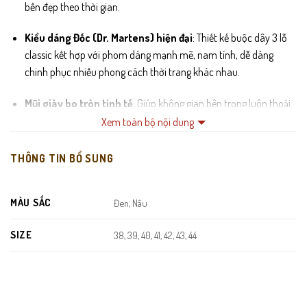
bền đẹp theo thời gian.
Kiểu dáng Đốc (Dr. Martens) hiện đại
: Thiết kế buộc dây 3 lỗ
classic kết hợp với phom dáng mạnh mẽ, nam tính, dễ dàng
chinh phục nhiều phong cách thời trang khác nhau.
Mũi giày bo tròn tinh tế
: Giúp không gian bên trong luôn thoải
mái cho các ngón chân, tạo dáng giày gọn gàng nhưng vẫn đầy
Xem toàn bộ nội dung
cá tính.
THÔNG TIN BỔ SUNG
Lót trong êm ái
: Hệ thống lót được gia công mềm mịn, có khả
năng thấm hút mồ hôi tốt, giúp đôi chân luôn khô thoáng dù
MÀU SẮC
Đen, Nâu
mang cả ngày dài.
SIZE
Đế cao su kếp nguyên khối
: Phần đế dày dặn được đúc chắc
38, 39, 40, 41, 42, 43, 44
chắn, thiết kế rãnh sâu chống trơn trượt tuyệt đối và giảm chấn
cực tốt khi di chuyển.
Đường may viền chỉ trắng nổi bật
: Kỹ thuật khâu đế tỉ mỉ với