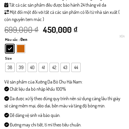
Tất cả các sản phẩm đều được bảo hành 24 tháng về da
Một đổi một đối với tất cả các sản phẩm có lỗi từ nhà sản xuất (
còn nguyên tem mác )
Giá
Giá
699,000
₫
450,000
₫
XÓA
: Đen
Màu sắc
gốc
hiện
là:
tại
Size
699,000 ₫.
là:
38
39
40
41
42
43
44
450,000 ₫.
Về sản phẩm của Xưởng Da Bò Chu Hải Nam:
Chất liệu da bò nhập khẩu 100%
Da được xử lý theo đúng quy trình nên sử dụng càng lâu thì giày
sẽ càng mềm mại, dẻo dai, bền màu và tăng độ bóng mịn.
Dễ dàng vệ sinh và bảo quản.
Đường may chi tiết, tỉ mỉ theo tiêu chuẩn.