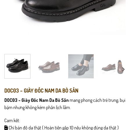
DOC03 – GIÀY ĐỐC NAM DA BÒ SẦN
DOC03 – Giày Đốc Nam Da Bò Sần
mang phong cách trẻ trung, bụi
bặm nhưng không kém phần lịch lãm.
Cam kết:
Chỉ bán đồ da thật ( Hoàn tiền gấp 10 nếu không đúng da thật )