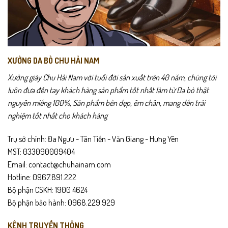
trang
Tone màu đen truyền thống cùng đường chỉ may trắng nổi bật giúp
sản
DOC03
dễ dàng kết hợp cùng quần jean, quần kaki hoặc ngay cả
phẩm
quần tây cho phong cách trẻ trung. Đây là mẫu giày đa năng có thể
đồng hành cùng bạn từ những ngày đi làm bận rộn đến các buổi hẹn
XƯỞNG DA BÒ CHU HẢI NAM
hò, dạo phố cuối tuần.
Xưởng giày Chu Hải Nam với tuổi đời sản xuất trên 40 năm, chúng tôi
luôn đưa đến tay khách hàng sản phẩm tốt nhất làm từ Da bò thật
nguyên miếng 100%, Sản phẩm bền đẹp, êm chân, mang đến trải
nghiệm tốt nhất cho khách hàng
Trụ sở chính: Đa Ngưu - Tân Tiến - Văn Giang - Hưng Yên
MST: 033090009404
Email: contact@chuhainam.com
Hotline: 0967.891.222
Bộ phận CSKH: 1900 4624
Bộ phận bảo hành: 0968.229.929
KÊNH TRUYỀN THÔNG