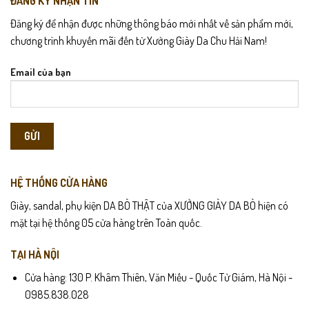
ĐĂNG KÝ NHẬN TIN
Lau sạch bụi bẩn bằng khăn mềm sau khi sử dụng để giữ độ bóng
Đăng ký để nhận được những thông báo mới nhất về sản phẩm mới,
sần.
chương trình khuyến mãi đến từ Xưởng Giày Da Chu Hải Nam!
Tránh ngâm nước hoặc để giày ở những nơi ẩm thấp trong thời
Email của bạn
gian dài.
Bảo quản nơi khô thoáng, tránh ánh nắng mặt trời gắt chiếu trực
tiếp.
Dùng xi hoặc kem dưỡng da chuyên dụng định kỳ để duy trì độ
mềm mại của chất da bò.
HỆ THỐNG CỬA HÀNG
Giày, sandal, phụ kiện DA BÒ THẬT của XƯỞNG GIÀY DA BÒ hiện có
mặt tại hệ thống 05 cửa hàng trên Toàn quốc.
TẠI HÀ NỘI
Cửa hàng: 130 P. Khâm Thiên, Văn Miếu - Quốc Tử Giám, Hà Nội -
0985.838.028