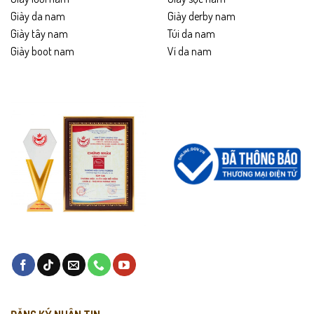
Phù hợp đi làm hàng ngày, dạo phố, đi chơi cùng bạn bè.
Giày da nam
Giày derby nam
Giày tây nam
Túi da nam
Phối đẹp với quần jean, quần kaki dáng ôm hoặc quần tây cho
Giày boot nam
Ví da nam
phong cách trẻ trung.
Mang lại sự thoải mái và vững chãi dù phải di chuyển nhiều.
Thích hợp làm quà tặng ý nghĩa cho bạn trai, anh em hoặc đồng
nghiệp năng động.
Chính sách sản phẩm
Bảo hành 24 tháng.
Giao hàng toàn quốc – được kiểm tra hàng trước khi thanh toán.
Hỗ trợ đổi trả trong 15 ngày nếu không vừa size hoặc lỗi sản xuất.
Hướng dẫn bảo quản