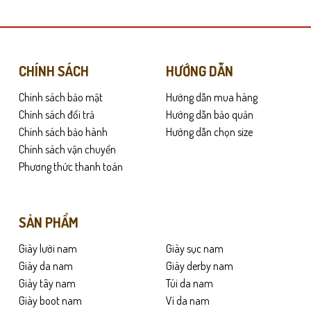
có
nhiều
biến
thể.
Các
CHÍNH SÁCH
HƯỚNG DẪN
tùy
Chính sách bảo mật
Hướng dẫn mua hàng
chọn
có
Chính sách đổi trả
Hướng dẫn bảo quản
ay cả khi mang trong thời gian dài. Cấu trúc ôm chân vừa vặn giúp SN33 m
thể
Chính sách bảo hành
Hướng dẫn chọn size
được
Chính sách vận chuyển
chọn
tốt, giúp giảm lực tác động lên gót chân. Nhờ đó, SN33 đặc biệt phù hợp v
Phương thức thanh toán
trên
trang
sản
SẢN PHẨM
phẩm
Giày lười nam
Giày sục nam
Giày da nam
Giày derby nam
Giày tây nam
Túi da nam
Giày boot nam
Ví da nam