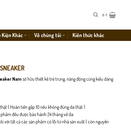
0
₫
 Kiện Khác
Về chúng tôi
Kiến thức khác
 SNEAKER
neaker Nam
sở hữu thiết kế trẻ trung, năng động cùng kiểu dáng
thật ( Hoàn tiền gấp 10 nếu không đúng da thật )
n phẩm đều được bảo hành 24 tháng về da
i với tất cả các sản phẩm có lỗi từ nhà sản xuất ( còn nguyên