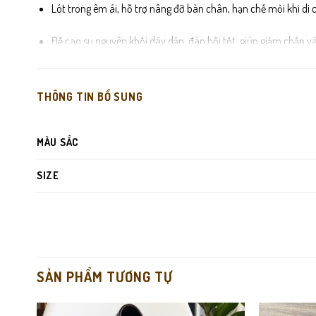
Lót trong êm ái, hỗ trợ nâng đỡ bàn chân, hạn chế mỏi khi di 
Đế cao su nguyên khối dày dặn, đàn hồi tốt, giúp giảm chấn và 
Đường may chắc chắn, hoàn thiện kỹ lưỡng, đảm bảo độ bền tr
THÔNG TIN BỔ SUNG
MÀU SẮC
SIZE
SẢN PHẨM TƯƠNG TỰ