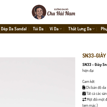
Dép Da Sandal
Túi Da
Ví Da
Thắt Lưng Da
Phụ
SN33-GIÀY
SN33 – Giày S
hiện đại
Cam kết:
Chỉ bán đồ da 
Tất cả các sả
Một đổi một đố
tem mác )