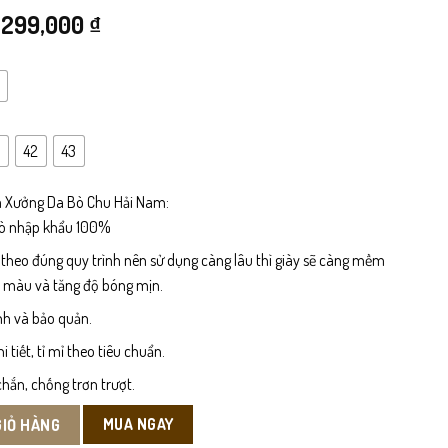
Giá
Giá
299,000
₫
gốc
hiện
là:
tại
499,000 ₫.
là:
42
43
299,000 ₫.
 Xưởng Da Bò Chu Hải Nam:
bò nhập khẩu 100%
 theo đúng quy trình nên sử dụng càng lâu thì giày sẽ càng mềm
n màu và tăng độ bóng mịn.
nh và bảo quản.
tiết, tỉ mỉ theo tiêu chuẩn.
hắn, chống trơn trượt.
MUA NGAY
GIỎ HÀNG