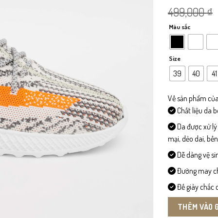
499,000
₫
Màu sắc
Size
39
40
41
Về sản phẩm của
Chất liệu da 
Da được xử lý
mại, dẻo dai, bề
Dễ dàng vệ si
Đường may chi 
Đế giày chắc c
THÊM VÀO 