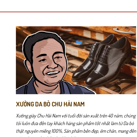
có
có
nhiều
nhiều
biến
biến
thể.
thể.
Các
Các
tùy
tùy
chọn
chọn
có
có
Chất liệu thân giày nhẹ và thoáng giúp bàn chân luôn dễ chịu ng
thể
thể
di chuyển liên tục.
được
được
chọn
chọn
Phần đế cao su nguyên khối được thiết kế dày dặn, có độ đàn hồi 
trên
trên
trong ngày.
trang
trang
sản
sản
phẩm
phẩm
XƯỞNG DA BÒ CHU HẢI NAM
Xưởng giày Chu Hải Nam với tuổi đời sản xuất trên 40 năm, chúng
tôi luôn đưa đến tay khách hàng sản phẩm tốt nhất làm từ Da bò
thật nguyên miếng 100%, Sản phẩm bền đẹp, êm chân, mang đến