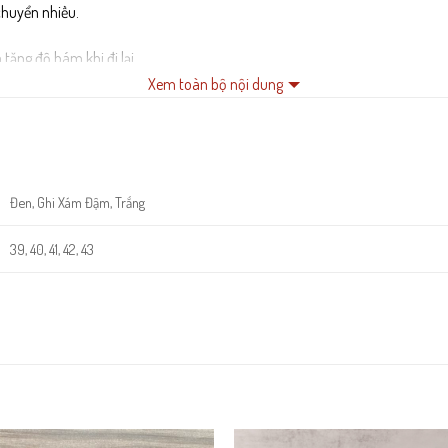
chuyển nhiều.
tăng độ bám khi đi lại.
Xem toàn bộ nội dung
ong quá trình sử dụng lâu dài.
Đen, Ghi Xám Đậm, Trắng
39, 40, 41, 42, 43