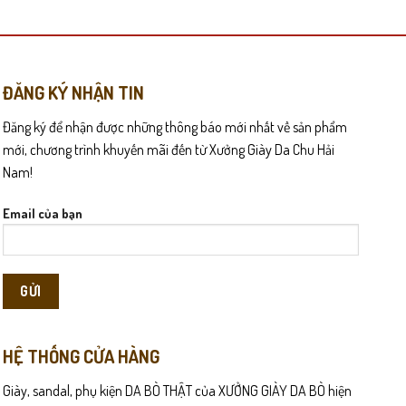
có
nhiều
biến
thể.
Các
ĐĂNG KÝ NHẬN TIN
tùy
Đăng ký để nhận được những thông báo mới nhất về sản phẩm
chọn
có
mới, chương trình khuyến mãi đến từ Xưởng Giày Da Chu Hải
ang lại cảm giác chắc chắn nhưng không gây bí hay khó chịu khi
thể
Nam!
được
chọn
Email của bạn
ới những người thường xuyên đi lại, vận động hoặc di chuyển nhiều
trên
trang
sản
phẩm
HỆ THỐNG CỬA HÀNG
Giày, sandal, phụ kiện DA BÒ THẬT của XƯỞNG GIÀY DA BÒ hiện