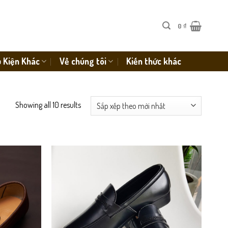
0
₫
 Kiện Khác
Về chúng tôi
Kiến thức khác
Showing all 10 results