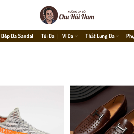
Dép Da Sandal
Túi Da
Ví Da
Thắt Lưng Da
Phụ