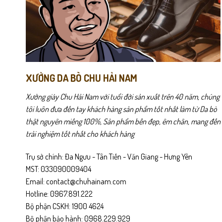
có
có
thể
thể
được
được
chọn
chọn
trên
trên
trang
trang
sản
sản
XƯỞNG DA BÒ CHU HẢI NAM
phẩm
phẩm
Xưởng giày Chu Hải Nam với tuổi đời sản xuất trên 40 năm, chúng
tôi luôn đưa đến tay khách hàng sản phẩm tốt nhất làm từ Da bò
thật nguyên miếng 100%, Sản phẩm bền đẹp, êm chân, mang đến
trải nghiệm tốt nhất cho khách hàng
Trụ sở chính: Đa Ngưu - Tân Tiến - Văn Giang - Hưng Yên
MST: 033090009404
Email: contact@chuhainam.com
Hotline: 0967.891.222
Bộ phận CSKH: 1900 4624
Bộ phận bảo hành: 0968.229.929