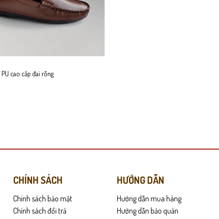
có
thể
được
chọn
trên
trang
 PU cao cấp đai rỗng
sản
phẩm
CHÍNH SÁCH
HƯỚNG DẪN
Chính sách bảo mật
Hướng dẫn mua hàng
Chính sách đổi trả
Hướng dẫn bảo quản