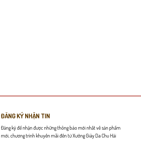
có
thể
được
chọn
trên
trang
sản
phẩm
ĐĂNG KÝ NHẬN TIN
Đăng ký để nhận được những thông báo mới nhất về sản phẩm
mới, chương trình khuyến mãi đến từ Xưởng Giày Da Chu Hải