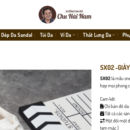
Dép Da Sandal
Túi Da
Ví Da
Thắt Lưng Da
Phụ
SX02 -GIÀ
SX02
là mẫu sne
hợp mọi phong c
Cam kết:
Chỉ bán đồ da 
Tất cả các sả
Một đổi một đố
tem mác )