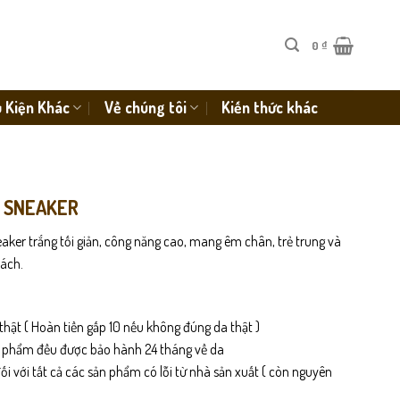
0
₫
 Kiện Khác
Về chúng tôi
Kiến thức khác
Y SNEAKER
aker trắng tối giản, công năng cao, mang êm chân, trẻ trung và
ách.
thật ( Hoàn tiền gấp 10 nếu không đúng da thật )
n phẩm đều được bảo hành 24 tháng về da
i với tất cả các sản phẩm có lỗi từ nhà sản xuất ( còn nguyên