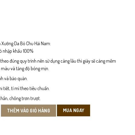
 Xưởng Da Bò Chu Hải Nam:
bò nhập khẩu 100%
 theo đúng quy trình nên sử dụng càng lâu thì giày sẽ càng mềm
n màu và tăng độ bóng mịn.
nh và bảo quản.
tiết, tỉ mỉ theo tiêu chuẩn.
hắn, chống trơn trượt.
ker số lượng
MUA NGAY
THÊM VÀO GIỎ HÀNG