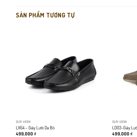
SẢN PHẨM TƯƠNG TỰ
Tông trắng tối giản
, dễ phối đồ từ công sở, đi học đến đi chơ
Cảm giác đi rất êm
, nhờ lót mềm + đế đàn hồi tốt.
Đế cao su nguyên khối
, chống trượt, bền hơn đế ép.
Thoáng khí
, nhờ phần thân đục lỗ và lót thoát hơi nhanh.
Dễ vệ sinh
, chỉ cần lau nhẹ là sạch như mới.
GIÀY 499K
GIÀY 499K
LX64 – Giày Lười Da Bò
LD03-Giày Lườ
499,000
₫
499,000
₫