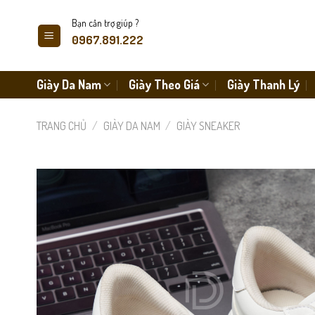
Skip
Bạn cần trợ giúp ?
to
0967.891.222
content
Giày Da Nam
Giày Theo Giá
Giày Thanh Lý
TRANG CHỦ
/
GIÀY DA NAM
/
GIÀY SNEAKER