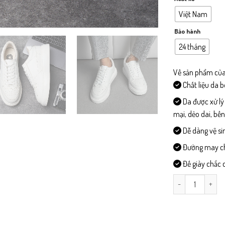
Việt Nam
Bảo hành
24 tháng
Về sản phẩm của
Chất liệu da 
Da được xử lý
mại, dẻo dai, bề
Dễ dàng vệ si
Đường may chi 
Đế giày chắc c
SX02 -Giày Snea