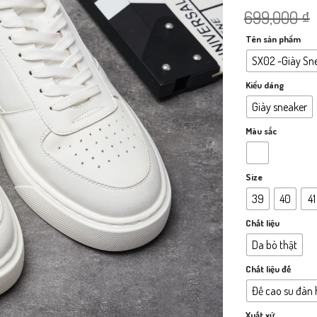
699,000
₫
Tên sản phẩm
SX02 -Giày Sn
Kiểu dáng
Giày sneaker
Màu sắc
Size
39
40
41
Chất liệu
Da bò thật
Chất liệu đế
Đế cao su đàn 
Xuất xứ