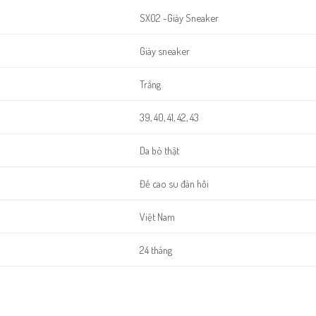
SX02 -Giày Sneaker
Giày sneaker
Trắng
39, 40, 41, 42, 43
Da bò thật
Đế cao su đàn hồi
Việt Nam
24 tháng