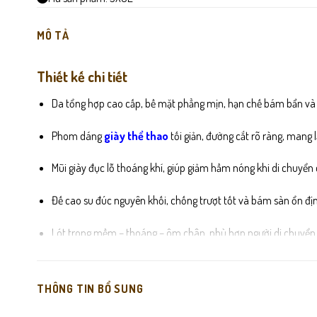
MÔ TẢ
Thiết kế chi tiết
Da tổng hợp cao cấp, bề mặt phẳng mịn, hạn chế bám bẩn và 
Phom dáng
giày thể thao
tối giản, đường cắt rõ ràng, mang lạ
Mũi giày đục lỗ thoáng khí, giúp giảm hầm nóng khi di chuyển 
Đế cao su đúc nguyên khối, chống trượt tốt và bám sàn ổn đị
Lót trong mềm – thoáng – ôm chân, phù hợp người di chuyển 
Đường may gọn, chỉ sắc nét, giữ phom giày đẹp lâu dài.
THÔNG TIN BỔ SUNG