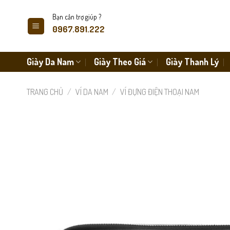
Skip
Bạn cần trợ giúp ?
to
0967.891.222
content
Giày Da Nam
Giày Theo Giá
Giày Thanh Lý
TRANG CHỦ
/
VÍ DA NAM
/
VÍ ĐỰNG ĐIỆN THOẠI NAM