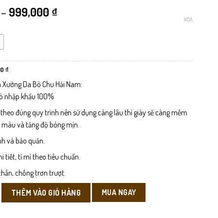
Khoảng
–
999,000
₫
XÓA
giá:
từ
799,000 ₫
Giá
00
₫
hiện
tại
đến
 Xưởng Da Bò Chu Hải Nam:
 ₫.
là:
799,000 ₫.
bò nhập khẩu 100%
999,000 ₫
 theo đúng quy trình nên sử dụng càng lâu thì giày sẽ càng mềm
n màu và tăng độ bóng mịn.
nh và bảo quản.
tiết, tỉ mỉ theo tiêu chuẩn.
hắn, chống trơn trượt.
ay Nam số lượng
MUA NGAY
THÊM VÀO GIỎ HÀNG