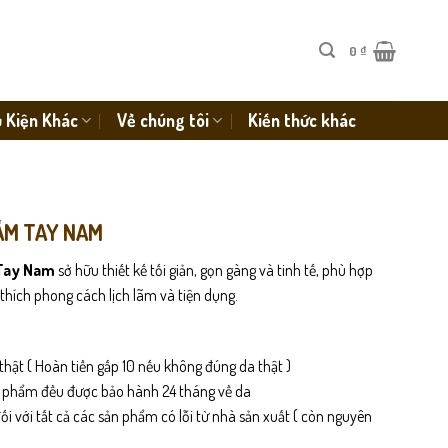
0
₫
 Kiện Khác
Về chúng tôi
Kiến thức khác
CẦM TAY NAM
 Tay Nam
sở hữu thiết kế tối giản, gọn gàng và tinh tế, phù hợp
thích phong cách lịch lãm và tiện dụng.
thật ( Hoàn tiền gấp 10 nếu không đúng da thật )
n phẩm đều được bảo hành 24 tháng về da
i với tất cả các sản phẩm có lỗi từ nhà sản xuất ( còn nguyên