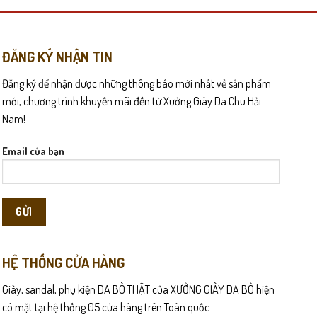
nhiều
biến
 tạo nên vẻ đẹp riêng biệt.
thể.
Các
ĐĂNG KÝ NHẬN TIN
tùy
Đăng ký để nhận được những thông báo mới nhất về sản phẩm
chọn
có
mới, chương trình khuyến mãi đến từ Xưởng Giày Da Chu Hải
thể
Nam!
được
chọn
Email của bạn
trên
trang
sản
phẩm
HỆ THỐNG CỬA HÀNG
Giày, sandal, phụ kiện DA BÒ THẬT của XƯỞNG GIÀY DA BÒ hiện
có mặt tại hệ thống 05 cửa hàng trên Toàn quốc.