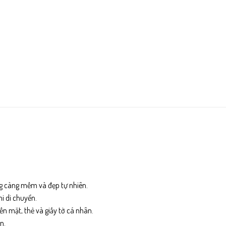
ng càng mềm và đẹp tự nhiên.
i di chuyển.
iền mặt, thẻ và giấy tờ cá nhân.
n.