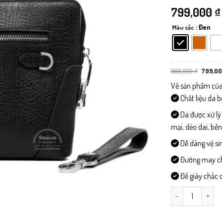
799,000
₫
: Đen
Màu sắc
Giá
999,000
₫
799,0
gốc
là:
Về sản phẩm của
999,000
Chất liệu da 
Da được xử lý
mại, dẻo dai, bề
Dễ dàng vệ si
Đường may chi 
Đế giày chắc c
VT01 - Ví Cầm T