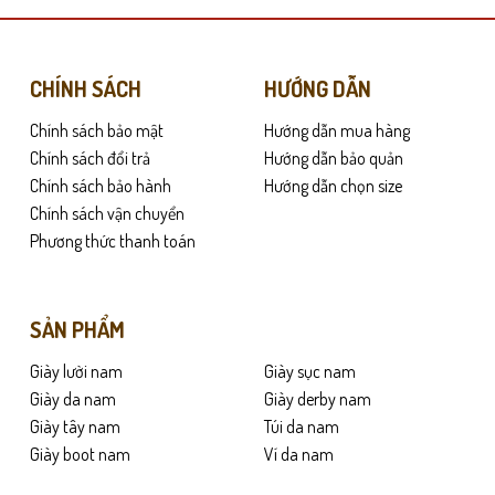
nhiều
biến
y từ lần sử dụng đầu tiên. Theo thời gian, da mềm dần và lên màu tự nhiên,
thể.
Các
CHÍNH SÁCH
HƯỚNG DẪN
tùy
Chính sách bảo mật
Hướng dẫn mua hàng
chọn
có
Chính sách đổi trả
Hướng dẫn bảo quản
thể
Chính sách bảo hành
Hướng dẫn chọn size
được
Chính sách vận chuyển
chọn
Phương thức thanh toán
trên
trang
sản
SẢN PHẨM
phẩm
Giày lười nam
Giày sục nam
Giày da nam
Giày derby nam
Giày tây nam
Túi da nam
Giày boot nam
Ví da nam