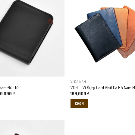
gian.
VÍ DA NAM
 Nam Đút Túi
VC01 – Ví Đựng Card Visit Da Bò Nam 
á
Giá
50,000
₫
199,000
₫
c
hiện
tại
CHỌN
9,000 ₫.
là:
250,000 ₫.
Sản
phẩm
này
có