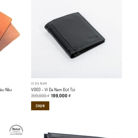
VÍ DA NAM
Màu Nâu
V003 – Ví Da Nam Đút Túi
Giá
Giá
399,000
₫
199,000
₫
gốc
hiện
là:
tại
CHỌN
399,000 ₫.
là:
199,000 ₫.
Sản
phẩm
này
có