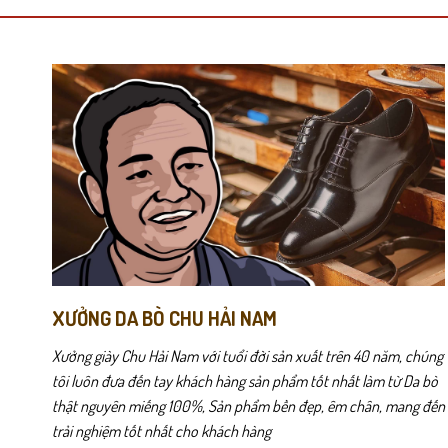
nhiều
nhiều
biến
biến
Chất liệu da bò thật mang lại cảm giác chắc tay và sang trọng nga
thể.
thể.
Các
Các
tùy
tùy
chọn
chọn
có
có
thể
thể
được
được
chọn
chọn
trên
trên
trang
trang
sản
sản
phẩm
phẩm
XƯỞNG DA BÒ CHU HẢI NAM
Xưởng giày Chu Hải Nam với tuổi đời sản xuất trên 40 năm, chúng
tôi luôn đưa đến tay khách hàng sản phẩm tốt nhất làm từ Da bò
thật nguyên miếng 100%, Sản phẩm bền đẹp, êm chân, mang đến
trải nghiệm tốt nhất cho khách hàng