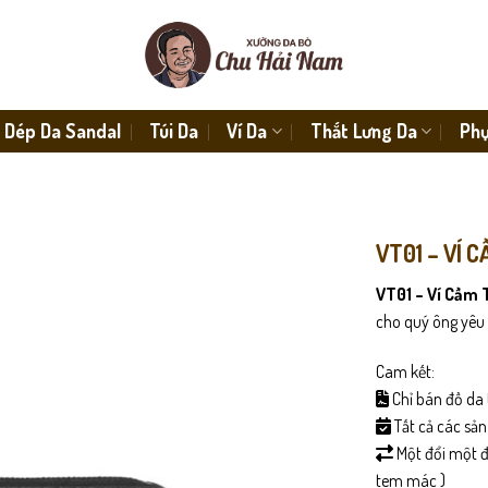
Dép Da Sandal
Túi Da
Ví Da
Thắt Lưng Da
Phụ
VT01 – VÍ 
VT01 – Ví Cầm
cho quý ông yêu 
Cam kết:
Chỉ bán đồ da 
Tất cả các sả
Một đổi một đố
tem mác )