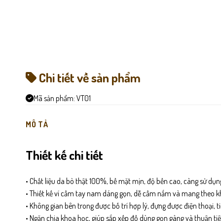
Chi tiết về sản phẩm
Mã sản phẩm:
VT01
MÔ TẢ
Thiết kế chi tiết
• Chất liệu da bò thật 100%, bề mặt mịn, độ bền cao, càng sử dụ
• Thiết kế ví cầm tay nam dáng gọn, dễ cầm nắm và mang theo kh
• Không gian bên trong được bố trí hợp lý, đựng được điện thoại, t
• Ngăn chia khoa học, giúp sắp xếp đồ dùng gọn gàng và thuận tiệ