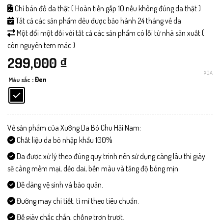
Chỉ bán đồ da thật ( Hoàn tiền gấp 10 nếu không đúng da thật )
Tất cả các sản phẩm đều được bảo hành 24 tháng về da
Một đổi một đối với tất cả các sản phẩm có lỗi từ nhà sản xuất (
còn nguyên tem mác )
299,000
₫
XÓA
: Đen
Màu sắc
Về sản phẩm của Xưởng Da Bò Chu Hải Nam:
Chất liệu da bò nhập khẩu 100%
Da được xử lý theo đúng quy trình nên sử dụng càng lâu thì giày
sẽ càng mềm mại, dẻo dai, bền màu và tăng độ bóng mịn.
Dễ dàng vệ sinh và bảo quản.
Đường may chi tiết, tỉ mỉ theo tiêu chuẩn.
Đế giày chắc chắn, chống trơn trượt.