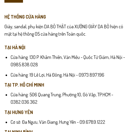
HỆ THỐNG CỬA HÀNG
Giày, sandal, phụ kiện DA BÒ THẬT của XƯỞNG GIÀY DA BÒ hiện có
mặt tại hệ thống 05 cửa hàng trên Toàn quốc.
TẠI HÀ NỘI
Cửa hàng: 130 P. Khâm Thiên, Văn Miếu - Quốc Tử Giám, Hà Nội -
0985.838.028
Cửa hàng: 19 Lê Lợi, Hà Đông, Hà Nội - 0973.897.196
TẠI TP. HỒ CHÍ MINH
Cửa hàng: 506 Quang Trung, Phường 10, Gò Vấp, TP.HCM -
0382.036.362
TẠI HƯNG YÊN
Cơ sở: Đa Ngưu, Văn Giang, Hưng Yên - 09.6789.1222