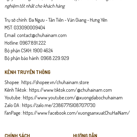
nghiệm tốt nhất cho khách hàng
Giao hàng toàn quốc – được kiểm tra hàng trước khi thanh toán.
Trụ sở chính: Đa Ngưu - Tân Tiến - Văn Giang - Hưng Yên
Hỗ trợ đổi trả trong 15 ngày nếu không vừa ý hoặc lỗi sản xuất.
MST: 033090009404
Email: contact@chuhainam.com
Hướng dẫn bảo quản
Hotline: 0967.891.222
Tránh để ví tiếp xúc nước hoặc môi trường ẩm ướt lâu.
Bộ phận CSKH: 1900 4624
Bộ phận bảo hành: 0968.229.929
Lau sạch bề mặt da bằng khăn mềm khi cần.
KÊNH TRUYỀN THÔNG
Không để ví quá căng để giữ form lâu dài.
Shopee :
https://shopee.vn/chuhainam.store
Kênh Tiktok :
https://www.tiktok.com/@chuhainam.com
Bảo quản nơi khô thoáng, tránh ánh nắng trực tiếp.
Youtube :
https://www.youtube.com/@xuongdabochuhainam
Zalo OA :
https://zalo.me/238677151087071730
FanPage :
https://www.facebook.com/xuongsanxuatChuHaiNam/
CHÍNH SÁCH
HƯỚNG DẪN