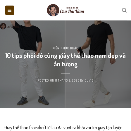
Skip
to
content
KIẾN THỨC KHÁC
10 tips phối đồ cùng giày thể thao nam đẹp và
ấn tượng
POSTED ON
11 THÁNG 2, 2026
BY
DUVIS
Giày thể thao (sneaker) từ lâu đã vượt ra khỏi vai trò giày tập luyện