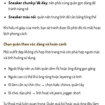
Sneaker chunky/đế dày:
nên phối cùng quần gọn dáng để
tránh nặng nề
Sneaker màu nổi:
quần nên trung tính để cân bằng tổng thể
Khi hiểu rõ giày của mình, bạn sẽ tránh được lỗi phối đồ rối mắt hoặc
lệch phong cách.
Chọn quần theo vóc dáng và hoàn cảnh
Một outfit đẹp không chỉ hợp thời trang mà còn phải hợp người mặc
và tình huống sử dụng.
Người thấp nên ưu tiên quần slim-fit hoặc ống đứng gọn gàng
Người cao có thể thử ống rộng hoặc layering cá tính
Đi làm cần sự chỉn chu → chọn kaki, chinos, quần tây
Đi chơi, dạo phố → linh hoạt với jeans, jogger, short
Sự thoải mái luôn quan trọng. Quần quá bó hoặc quá rộng đều làm