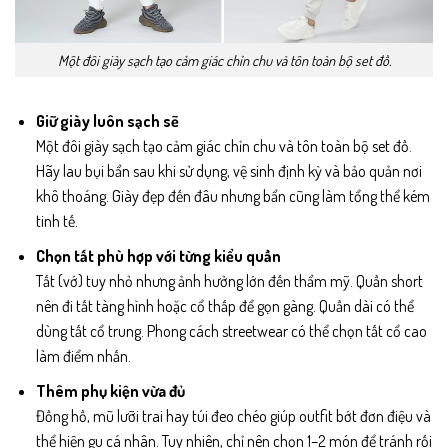
Một đôi giày sạch tạo cảm giác chỉn chu và tôn toàn bộ set đồ.
Giữ giày luôn sạch sẽ
Một đôi giày sạch tạo cảm giác chỉn chu và tôn toàn bộ set đồ.
Hãy lau bụi bẩn sau khi sử dụng, vệ sinh định kỳ và bảo quản nơi
khô thoáng. Giày đẹp đến đâu nhưng bẩn cũng làm tổng thể kém
tinh tế.
Chọn tất phù hợp với từng kiểu quần
Tất (vớ) tuy nhỏ nhưng ảnh hưởng lớn đến thẩm mỹ. Quần short
nên đi tất tàng hình hoặc cổ thấp để gọn gàng. Quần dài có thể
dùng tất cổ trung. Phong cách streetwear có thể chọn tất cổ cao
làm điểm nhấn.
Thêm phụ kiện vừa đủ
Đồng hồ, mũ lưỡi trai hay túi đeo chéo giúp outfit bớt đơn điệu và
thể hiện gu cá nhân. Tuy nhiên, chỉ nên chọn 1–2 món để tránh rối