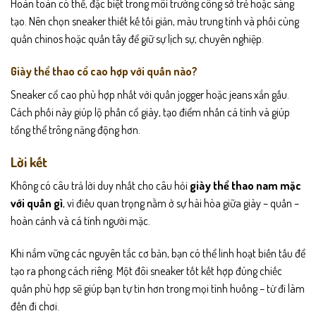
Hoàn toàn có thể, đặc biệt trong môi trường công sở trẻ hoặc sáng
tạo. Nên chọn sneaker thiết kế tối giản, màu trung tính và phối cùng
quần chinos hoặc quần tây để giữ sự lịch sự, chuyên nghiệp.
Giày thể thao cổ cao hợp với quần nào?
Sneaker cổ cao phù hợp nhất với quần jogger hoặc jeans xắn gấu.
Cách phối này giúp lộ phần cổ giày, tạo điểm nhấn cá tính và giúp
tổng thể trông năng động hơn.
Lời kết
Không có câu trả lời duy nhất cho câu hỏi
giày thể thao nam mặc
với quần gì
, vì điều quan trọng nằm ở sự hài hòa giữa giày – quần –
hoàn cảnh và cá tính người mặc.
Khi nắm vững các nguyên tắc cơ bản, bạn có thể linh hoạt biến tấu để
tạo ra phong cách riêng. Một đôi sneaker tốt kết hợp đúng chiếc
quần phù hợp sẽ giúp bạn tự tin hơn trong mọi tình huống – từ đi làm
đến đi chơi.