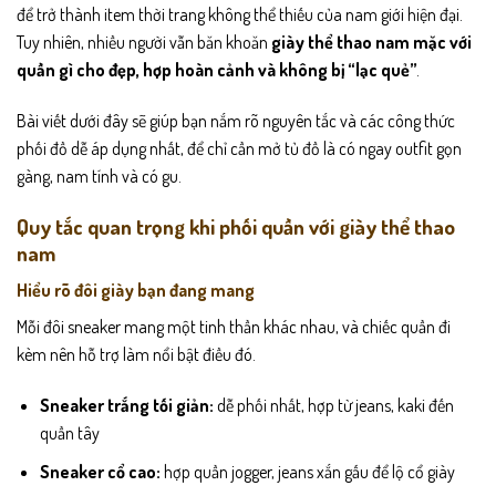
để trở thành item thời trang không thể thiếu của nam giới hiện đại.
Tuy nhiên, nhiều người vẫn băn khoăn
giày thể thao nam mặc với
quần gì cho đẹp, hợp hoàn cảnh và không bị “lạc quẻ”
.
Bài viết dưới đây sẽ giúp bạn nắm rõ nguyên tắc và các công thức
phối đồ dễ áp dụng nhất, để chỉ cần mở tủ đồ là có ngay outfit gọn
gàng, nam tính và có gu.
Quy tắc quan trọng khi phối quần với giày thể thao
nam
Hiểu rõ đôi giày bạn đang mang
Mỗi đôi sneaker mang một tinh thần khác nhau, và chiếc quần đi
kèm nên hỗ trợ làm nổi bật điều đó.
Sneaker trắng tối giản:
dễ phối nhất, hợp từ jeans, kaki đến
quần tây
Sneaker cổ cao:
hợp quần jogger, jeans xắn gấu để lộ cổ giày