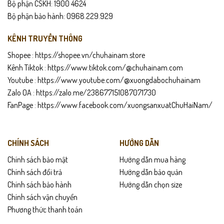
Bộ phận CSKH: 1900 4624
Bộ phận bảo hành: 0968.229.929
KÊNH TRUYỀN THÔNG
Shopee :
https://shopee.vn/chuhainam.store
Kênh Tiktok :
https://www.tiktok.com/@chuhainam.com
Youtube :
https://www.youtube.com/@xuongdabochuhainam
Zalo OA :
https://zalo.me/238677151087071730
FanPage :
https://www.facebook.com/xuongsanxuatChuHaiNam/
CHÍNH SÁCH
HƯỚNG DẪN
Chính sách bảo mật
Hướng dẫn mua hàng
Chính sách đổi trả
Hướng dẫn bảo quản
Chính sách bảo hành
Hướng dẫn chọn size
Chính sách vận chuyển
Phương thức thanh toán