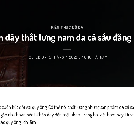
KIẾN THỨC ĐỒ DA
n dây thắt lưng nam da cá sấu đẳng
POSTED ON
15 THÁNG 11, 2022
BY
CHU HẢI NAM
cuốn hút đối với quý ông. Có thể nói chất lượng những sản phẩm da cá sấ
u gần như hoàn hảo từ bản dây đến mặt khóa. Trong bài viết hôm nay,
Duvi
ác quý ông lịch lãm.