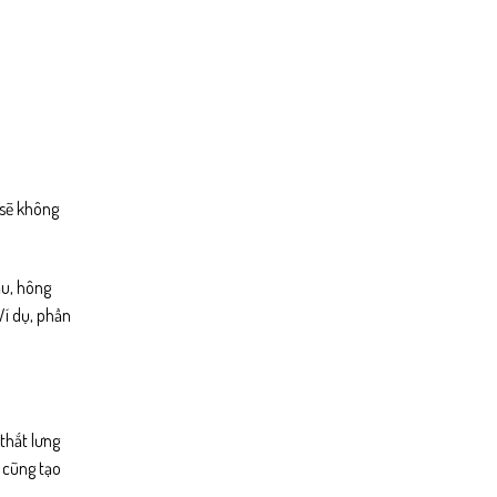
 sẽ không
ầu, hông
Ví dụ, phần
thắt lưng
 cũng tạo