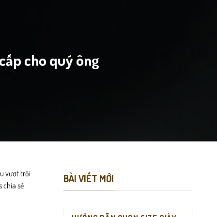
 cấp cho quý ông
u vượt trội
BÀI VIẾT MỚI
s
chia sẻ