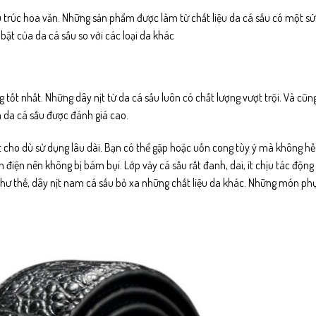
ấu trúc hoa văn. Những sản phẩm được làm từ chất liệu da cá sấu có một sức
 bật của da cá sấu so với các loại da khác
g tốt nhất. Những dây nịt từ da cá sấu luôn có chất lượng vượt trội. Và cũn
ủa da cá sấu được đánh giá cao.
 cho dù sử dụng lâu dài. Bạn có thể gập hoặc uốn cong tùy ý mà không hề 
 điện nên không bị bám bụi. Lớp vảy cá sấu rất đanh, dai, ít chịu tác động
 như thế, dây nịt nam cá sấu bỏ xa những chất liệu da khác. Những món ph