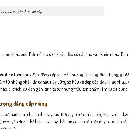
lưng da cá sấu đen cao cấp
c đáo khác biệt. Bởi mỗi bộ da cá sấu đều có cấu tạo vân khác nhau. Bạn
 item thời trang đẹp, đẳng cấp và thời thượng. Da lưng, đuôi, bụng, gù đ
làm từ những phần da cá sấu này cũng sở hữu vẻ đẹp độc đáo khác nhau. 
khác lại thích sự đơn giản, tinh tế từ những mẫu sản phẩm làm từ da bụng.
trọng đẳng cấp riêng
ực, sự mạnh mẽ cho cánh mày râu. Bởi vậy những mẫu phụ kiện ví da, dây 
uy quyền được thể hiện qua dây thắt lưng da cá sấu. Và dây nịt da cá sấu
 riêng biệt