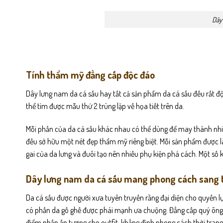
Dây 
Tính thẩm mỹ đẳng cấp độc đáo
Dây lưng nam da cá sấu hay tất cả sản phẩm da cá sấu đều rất độ
thể tìm được mẫu thứ 2 trùng lặp về họa tiết trên da.
Mỗi phần của da cá sấu khác nhau có thể dùng để may thành nhiều
đều sở hữu một nét đẹp thẩm mỹ riêng biệt. Mỗi sản phẩm được 
gai của da lưng và đuôi tạo nên nhiều phụ kiện phá cách. Một số 
Dây lưng nam da cá sấu mang phong cách sang 
Da cá sấu được người xưa tuyên truyền rằng đại diện cho quyền l
có phần da gồ ghề được phái mạnh ưa chuộng. Đẳng cấp quý ông, 
điểm nhấn ấn tượng cho outfit, khẳng định phong cách thời trang