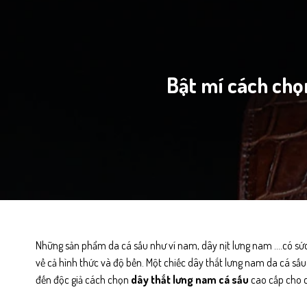
Bật mí cách chọ
Những sản phẩm da cá sấu như ví nam, dây nịt lưng nam ….có sức 
về cả hình thức và độ bền. Một chiếc dây thắt lưng nam da cá sấ
đến độc giả cách chọn
dây thắt lưng nam cá sấu
cao cấp cho c