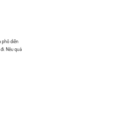
n phô diễn
 đi. Nếu quá