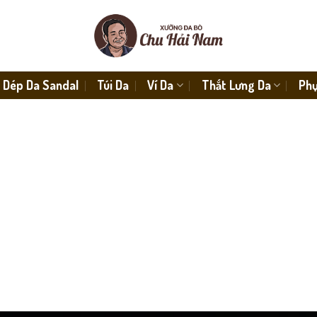
Dép Da Sandal
Túi Da
Ví Da
Thắt Lưng Da
Phụ