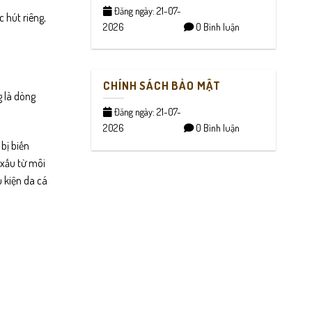
Đăng ngày: 21-07-
 hút riêng,
2026
0 Bình luận
CHÍNH SÁCH BẢO MẬT
g là dòng
Đăng ngày: 21-07-
2026
0 Bình luận
bị biến
 xấu từ môi
ụ kiện da cá