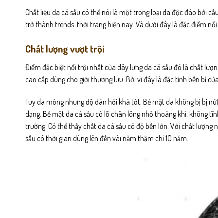
Chất liệu da cá sấu có thể nói là một trong loại da độc đáo bởi c
trở thành trends thời trang hiện nay. Và dưới đây là đặc điểm nổi
Chất lượng vượt trội
Điểm đặc biệt nổi trội nhất của dây lưng da cá sấu đó là chất lượn
cao cấp dùng cho giới thượng lưu. Bởi vì đây là đặc tính bền bỉ c
Tuy da mỏng nhưng độ đàn hồi khá tốt. Bề mặt da không bị bị nứt
dạng. Bề mặt da cá sấu có lỗ chân lông nhỏ thoáng khí, không tĩnh
trường. Có thể thấy chất da cá sấu có độ bền lớn. Với chất lượng
sấu có thời gian dùng lên đến vài năm thậm chí 10 năm.