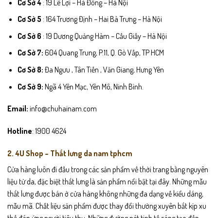
Cơ Sở 4
: 19 Lê Lợi – Hà Đông – Hà Nội
Cơ Sở 5
: 164 Trương Định – Hai Bà Trưng – Hà Nội
Cơ Sở 6
: 19 Dương Quảng Hàm – Cầu Giấy – Hà Nội
Cơ Sở 7:
604 Quang Trung, P.11, Q. Gò Vấp, TP HCM
Cơ Sở 8:
Đa Ngưu , Tân Tiến , Văn Giang, Hưng Yên
Cơ Sở 9:
Ngã 4 Yên Mạc, Yên Mô, Ninh Bình.
Email:
info@chuhainam.com
Hotline
: 1900 4624
2. 4U Shop – Thắt lưng da nam tphcm
Cửa hàng luôn đi đầu trong các sản phẩm về thời trang bằng nguyên
liệu từ da, đặc biệt thắt lưng là sản phẩm nổi bật tại đây. Những mẫu
thắt lưng được bán ở cửa hàng không những đa dạng về kiểu dáng,
mẫu mã. Chất liệu sản phẩm được thay đổi thường xuyên bắt kịp xu
thế đáp ứng người tiêu thụ. Những đường nét tinh tế sáng tạo đến