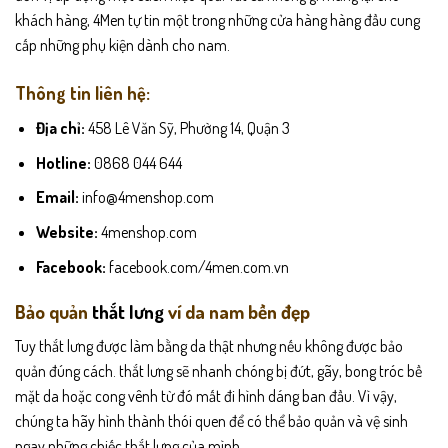
khách hàng, 4Men tự tin một trong những cửa hàng hàng đầu cung
cấp những phụ kiện dành cho nam.
Thông tin liên hệ:
Địa chỉ:
458 Lê Văn Sỹ, Phường 14, Quận 3
Hotline:
0868 044 644
Email:
info@4menshop.com
Website:
4menshop.com
Facebook:
facebook.com/4men.com.vn
Bảo quản
thắt lưng
ví da nam bền đẹp
Tuy thắt lưng được làm bằng da thật nhưng nếu không được bảo
quản đúng cách. thắt lưng sẽ nhanh chóng bị đứt, gãy, bong tróc bề
mặt da hoặc cong vênh từ đó mất đi hình dáng ban đầu. Vì vậy,
chúng ta hãy hình thành thói quen để có thể bảo quản và vệ sinh
ngay những chiếc thắt lưng của mình.