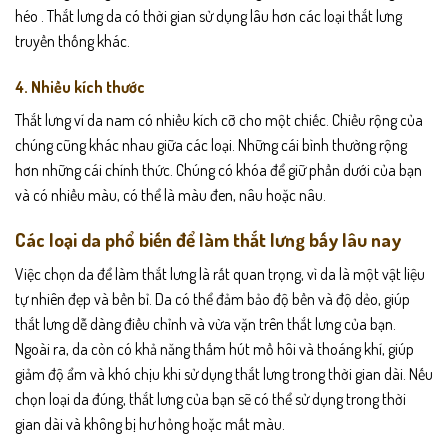
héo . Thắt lưng da có thời gian sử dụng lâu hơn các loại thắt lưng
truyền thống khác.
4. Nhiều kích thước
Thắt lưng ví da nam có nhiều kích cỡ cho một chiếc. Chiều rộng của
chúng cũng khác nhau giữa các loại. Những cái bình thường rộng
hơn những cái chính thức. Chúng có khóa để giữ phần dưới của bạn
và có nhiều màu, có thể là màu đen, nâu hoặc nâu.
Các loại da phổ biến để làm thắt lưng bấy lâu nay
Việc chọn da để làm thắt lưng là rất quan trọng, vì da là một vật liệu
tự nhiên đẹp và bền bỉ. Da có thể đảm bảo độ bền và độ dẻo, giúp
thắt lưng dễ dàng điều chỉnh và vừa vặn trên thắt lưng của bạn.
Ngoài ra, da còn có khả năng thấm hút mồ hôi và thoáng khí, giúp
giảm độ ẩm và khó chịu khi sử dụng thắt lưng trong thời gian dài. Nếu
chọn loại da đúng, thắt lưng của bạn sẽ có thể sử dụng trong thời
gian dài và không bị hư hỏng hoặc mất màu.