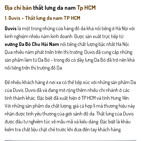
Địa chỉ bán
thắt lưng da nam
Tp HCM
1. Duvis – Thắt lưng da nam TP HCM
Duvis
là một trong những cửa hàng đồ da khá nổi tiếng ở Hà Nội với
kinh nghiệm nhiều năm kinh doanh. Được sản xuất trực tiếp từ
xưởng Da Bò Chu Hải Nam
nổi tiếng chất lượng bậc nhất Hà Nội.
Qua nhiều năm phát triển trên thị trường. Duvis đã cung cấp những
sản phẩm làm từ Da Bò – trong đó có dây lưng Da Bò đã trở nên khá
nổi tiếng trên thị trường đồ Da.
Để nhiều khách hàng ở nơi xa có thể tiếp xúc với những sản phẩm Da
của Duvis. Duvis đã và đang mở rộng thêm nhiều chi nhánh ở các
tỉnh thành khác. Đặc biệt đã xuất hiện ở TP HCM và tỉnh Hưng Yên.
Với những sản phẩm da chất lượng, giá cả hợp lí mà thương hiệu này
nhận được tình yêu thương của giới sành đồ da. Thắt lưng của Duvis
được đầu tư nghiêm túc về mẫu mã và kiểu dáng. Đặc biệt là khâu
kiểm tra chất liệu chặt chẽ trước khi đưa đến tay khách hàng.