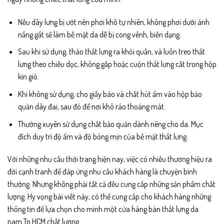
Nếu dây lưng bị ướt nên phơi khô tự nhiên, không phơi dưới ánh
nắng gắt sẽ làm bề mặt da dễ bị cong vênh, biến dạng.
Sau khi sử dụng, tháo thắt lưng ra khỏi quần, và luôn treo thắt
lưng theo chiều dọc, không gấp hoặc cuộn thắt lưng cất trong hộp
kín gió.
Khi không sử dụng, cho giấy báo và chất hút ẩm vào hộp bảo
quản dây đai, sau đó để nơi khô ráo thoáng mát.
Thường xuyên sử dụng chất bảo quản dành riêng cho da. Mục
đích duy trì độ ẩm và độ bóng mịn của bề mặt thắt lưng.
Với những nhu cầu thời trang hiện nay, việc có nhiều thương hiệu ra
đời cạnh tranh để đáp ứng nhu cầu khách hàng là chuyện bình
thường. Nhưng không phải tất cả đều cung cấp những sản phẩm chất
lượng. Hy vọng bài viết này, có thể cung cấp cho khách hàng những
thông tin để lựa chọn cho mình một cửa hàng bán thắt lưng da
nam Tp HCM chất lượng.