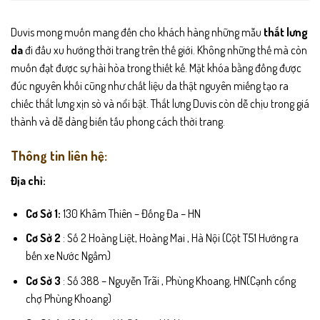
Duvis mong muốn mang đến cho khách hàng những mẫu
thắt lưng
da
đi đầu xu hướng thời trang trên thế giới. Không những thế mà còn
muốn đạt được sự hài hòa trong thiết kế. Mặt khóa bằng đồng được
đúc nguyên khối cũng như chất liệu da thật nguyên miếng tạo ra
chiếc thắt lưng xịn sò và nổi bật. Thắt lưng Duvis còn dễ chịu trong giá
thành và dễ dàng biến tấu phong cách thời trang.
Thông tin liên hệ:
Địa chỉ:
Cơ Sở 1:
130 Khâm Thiên – Đống Đa – HN
Cơ Sở 2
: Số 2 Hoàng Liệt, Hoàng Mai , Hà Nội (Cột T51 Hướng ra
bến xe Nước Ngầm)
Cơ Sở 3
: Số 388 – Nguyễn Trãi , Phùng Khoang, HN(Cạnh cổng
chợ Phùng Khoang)