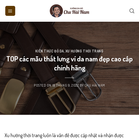
Skip
to
content
KIẾN THỨC ĐỒ DA
,
XU HƯỚNG THỜI TRANG
TOP các mẫu thắt lưng ví da nam đẹp cao cấp
chính hãng
POSTED ON
19 THÁNG 9, 2022
BY
CHU HẢI NAM
Xu hướng thời trang luôn là vấn đề được cập nhật và nhận được