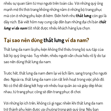
nhiều sự quan tâm từ mọi người trên toàn cầu. Với những quý ông
mạnh mẽ thì thời trang không những nằm ở những bộ trang phục
mà còn ở những phụ kiện đi kèm. Điển hình như
thắt lưng
còn gọi là
dây nịch. Bài viết hôm nay cung cấp đến bạn những đại chỉ bán
thắt
lưng ví da nam
tốt nhất được nhiều khách hàng lựa chọn.
Tại sao nên dùng
thắt lưng
ví da nam?
Thắt lưng da nam là phụ kiện không thể thiếu trong bộ sưu tập của
bất kỳ quý ông nào. Tuy nhiên, nhiều người vẫn chưa hiểu rõ lý do tại
sao nên dùng thắt lưng da nam.
Trước hết, thắt lưng da nam đem lại vẻ lịch lãm, sang trọng cho người
đeo.
Ngoài ra, thắt lưng da nam còn rất linh hoạt trong việc phối đồ.
Nó có thể dễ dàng kết hợp với nhiều loại quần áo và giày dép khác
nhau, từ trang phục công sở đến trang phục đi chơi.
Với những lợi ích trên, không có gì ngạc nhiên khi thắt lưng da nam
trở thành phụ kiện được ưa chuộng trong giới quý ông. Nếu bạn