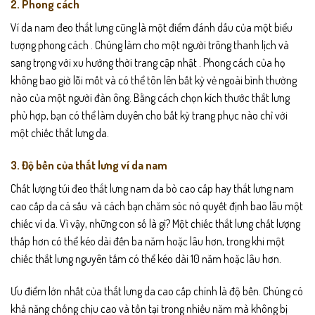
2. Phong cách
Ví da nam đeo thắt lưng cũng là một điểm đánh dấu của một biểu
tượng phong cách . Chúng làm cho một người trông thanh lịch và
sang trọng với xu hướng thời trang cập nhật . Phong cách của họ
không bao giờ lỗi mốt và có thể tôn lên bất kỳ vẻ ngoài bình thường
nào của một người đàn ông. Bằng cách chọn kích thước thắt lưng
phù hợp, bạn có thể làm duyên cho bất kỳ trang phục nào chỉ với
một chiếc thắt lưng da.
3. Độ bền của thắt lưng ví da nam
Chất lượng túi đeo thắt lưng nam da bò cao cấp hay thắt lưng nam
cao cấp da cá sấu và cách bạn chăm sóc nó quyết định bao lâu một
chiếc ví da. Vì vậy, những con số là gì? Một chiếc thắt lưng chất lượng
thấp hơn có thể kéo dài đến ba năm hoặc lâu hơn, trong khi một
chiếc thắt lưng nguyên tấm có thể kéo dài 10 năm hoặc lâu hơn.
Ưu điểm lớn nhất của thắt lưng da cao cấp chính là độ bền. Chúng có
khả năng chống chịu cao và tồn tại trong nhiều năm mà không bị