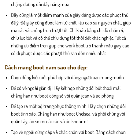
chặng đường dài đầy nắng mưa.
Đây cũng là một điểm mạnh của giày đáng được các phượt thủ
để ý. Đế giày cũng được làm từ chất liệu cao su nguyên chất, giúp
ma sát và chống trơn trượt tốt. Chỉ khâu bằng chỉ dù chắm 4,
chịu lực tốt và có thể chịu đựng tốt thời tiết khắc nghiệt. Tất cả
những ưu điểm trên giúp cho work boot trở thành mẫu giày cao
cổ đi phượt được các phượt thủ săn đón nhiều nhất.
Cách mang boot nam sao cho đẹp:
Chọn đúng kiểu bốt phù hợp với dáng người bạn mong muốn.
Để có vẻ ngoài giản dị. Hãy kết hợp những đôi bốt thoải mái,
chẳng hạn như boot công sở với quần jean và áo phông.
Để tạo ra một bộ trang phục thông minh. Hãy chọn những đôi
boot tinh xảo. Chẳng hạn như boot Chelsea, và phối chúng với
quần tây, áo sơ mi cài cúc và áo khoác nỉ.
Tạo vẻ ngoài cứng cáp và chắc chắn với boot. Bằng cách chọn