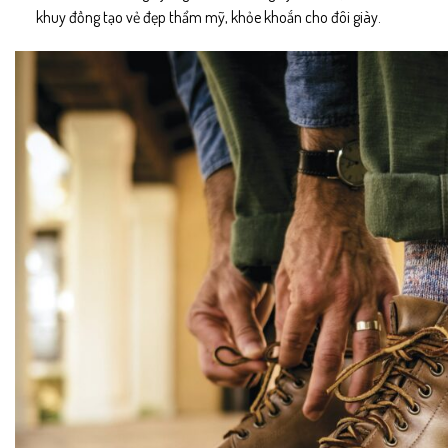
khuy đồng tạo vẻ đẹp thẩm mỹ, khỏe khoắn cho đôi giày.