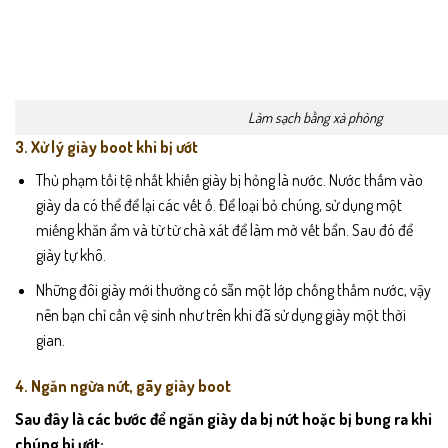
Làm sạch bằng xà phòng
3. Xử lý giày boot khi bị ướt
Thủ phạm tồi tệ nhất khiến giày bị hỏng là nước. Nước thấm vào
giày da có thể để lại các vết ố. Để loại bỏ chúng, sử dụng một
miếng khăn ẩm và từ từ chà xát để làm mờ vết bẩn. Sau đó để
giày tự khô.
Những đôi giày mới thường có sẵn một lớp chống thấm nước, vậy
nên bạn chỉ cần vệ sinh như trên khi đã sử dụng giày một thời
gian.
4. Ngăn ngừa nứt, gãy giày boot
Sau đây là các bước để ngăn giày da bị nứt hoặc bị bung ra khi
chúng bị ướt: