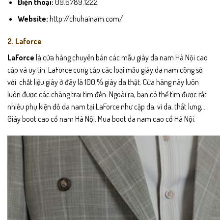
Điện thoại:
09.6789.1222
Website:
http://chuhainam.com/
2. Laforce
LaForce
là cửa hàng chuyên bán các mẫu giày da nam Hà Nội cao
cấp và uy tín. LaForce cung cấp các loại mẫu giày da nam công sở
với chất liệu giày ở đây là 100 % giày da thật. Cửa hàng này luôn
luôn được các chàng trai tìm đến. Ngoài ra, bạn có thể tìm được rất
nhiều phụ kiện đồ da nam tại LaForce như cặp da, ví da, thắt lưng,…
Giày boot cao cổ nam Hà Nội. Mua boot da nam cao cổ Hà Nội.