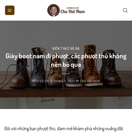
Skip
to
content
KIẾN THỨC ĐỒ DA
Giày boot nam đi phượt, các phượt thủ không
nên bỏ qua
POSTED ON
15 THÁNG 9, 2022
BY
CHU HẢI NAM
Đối với những bạn phượt thủ, đam mê khám phá những vudng đất