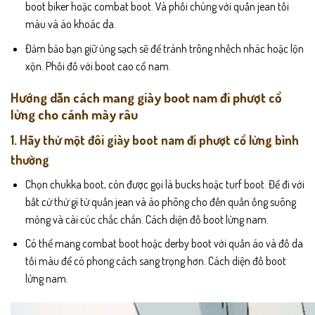
boot biker hoặc combat boot. Và phối chúng với quần jean tối
màu và áo khoác da.
Đảm bảo bạn giữ ủng sạch sẽ để tránh trông nhếch nhác hoặc lộn
xộn. Phối đồ với boot cao cổ nam.
Hướng dẫn cách mang giày boot nam đi phượt cổ
lửng cho cánh mày râu
1. Hãy thử một đôi giày boot nam đi phượt cổ lửng bình
thường
Chọn chukka boot, còn được gọi là bucks hoặc turf boot. Để đi với
bất cứ thứ gì từ quần jean và áo phông cho đến quần ống suông
mỏng và cài cúc chắc chắn. Cách diện đồ boot lửng nam.
Có thể mang combat boot hoặc derby boot với quần áo và đồ da
tối màu để có phong cách sang trọng hơn. Cách diện đồ boot
lửng nam.