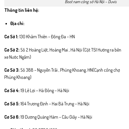
Boot nam công sở Hà Nội – Duvis
Thông tin liên hệ:
Địa chỉ:
Cơ Sở 1:
130 Khâm Thiên – Đống Đa – HN
Cơ Sở 2:
Số 2 Hoàng Liệt, Hoàng Mai , Hà Nội (Cột T51 Hướng ra bến
xe Nước Ngầm)
Cơ Sở 3:
Số 388 – Nguyễn Trãi , Phùng Khoang, HN(Cạnh cổng chợ
Phùng Khoang)
Cơ Sở 4:
19 Lê Lợi – Hà Đông – Hà Nội
Cơ Sở 5:
164 Trương Định – Hai Bà Trưng – Hà Nội
Cơ Sở 6:
19 Dương Quảng Hàm – Cầu Giấy – Hà Nội