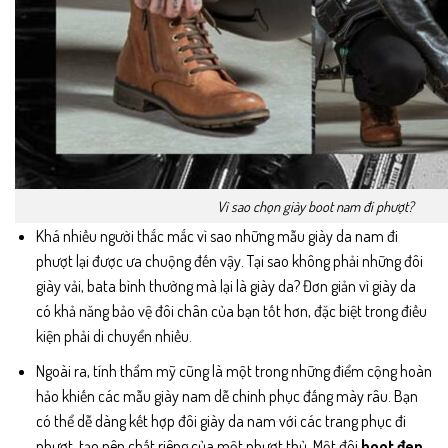
Vì sao chọn giày boot nam đi phượt?
Khá nhiều người thắc mắc vì sao những mẫu giày da nam đi
phượt lại được ưa chuộng đến vậy. Tại sao không phải những đôi
giày vải, bata bình thường mà lại là giày da? Đơn giản vì giày da
có khả năng bảo vệ đôi chân của bạn tốt hơn, đặc biệt trong điều
kiện phải di chuyển nhiều.
Ngoài ra, tính thẩm mỹ cũng là một trong những điểm cộng hoàn
hảo khiến các mẫu giày nam dễ chinh phục đấng mày râu. Bạn
có thể dễ dàng kết hợp đôi giày da nam với các trang phục đi
phượt, tạo nên chất riêng của một phượt thủ. Một đôi
boot đen