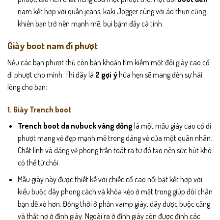
nam kết hợp với quần jeans, kaki Jogger cùng với áo thun cũng
khiến bạn trở nên mạnh mẽ, bụi bặm đầy cá tính.
Giày boot nam đi phượt
Nếu các bạn phượt thủ còn băn khoăn tìm kiếm một đôi giày cao cổ
đi phượt cho mình. Thì đây là
2 gợi ý
hứa hẹn sẽ mang đến sự hài
lòng cho bạn:
1. Giày Trench boot
Trench boot da nubuck vàng đồng
là một mẫu giày cao cổ đi
phượt mang vẻ đẹp mạnh mẽ trong dáng vẻ của một quân nhân.
Chất lính và dáng vẻ phong trần toát ra từ đó tạo nên sức hút khó
có thể từ chối.
Mẫu giày này được thiết kế với chiếc cổ cao nổi bật kết hợp với
kiểu buộc dây phong cách và khóa kéo ở mặt trong giúp đôi chân
bạn dễ xỏ hơn. Đồng thời ở phần vamp giày, dây được buộc căng
và thắt nơ ở đỉnh giày. Ngoài ra ở đỉnh giày còn được đính các