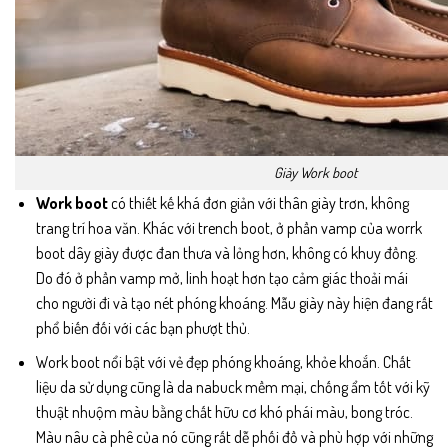
Giày Work boot
Work boot
có thiết kế khá đơn giản với thân giày trơn, không
trang trí hoa văn. Khác với trench boot, ở phần vamp của worrk
boot dây giày được đan thưa và lỏng hơn, không có khuy đồng.
Do đó ở phần vamp mở, linh hoạt hơn tạo cảm giác thoải mái
cho người đi và tạo nét phóng khoáng. Mẫu giày này hiện đang rất
phổ biến đối với các bạn phượt thủ.
Work boot nổi bật với vẻ đẹp phóng khoáng, khỏe khoắn. Chất
liệu da sử dụng cũng là da nabuck mềm mại, chống ẩm tốt với kỹ
thuật nhuộm màu bằng chất hữu cơ khó phái màu, bong tróc.
Màu nâu cà phê của nó cũng rất dễ phối đồ và phù hợp với những