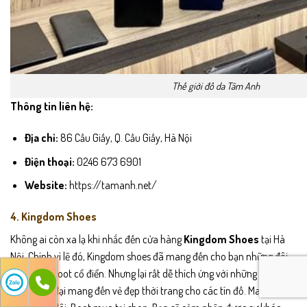
Thế giới đồ da Tâm Anh
Thông tin liên hệ:
Địa chỉ:
86 Cầu Giấy, Q. Cầu Giấy, Hà Nội
Điện thoại:
0246 673 6901
Website:
https://tamanh.net/
4. Kingdom Shoes
Không ai còn xa lạ khi nhắc đến cửa hàng
Kingdom Shoes
tại Hà
Nội. Chính vì lẽ đó, Kingdom shoes đã mang đến cho bạn những đôi
giày nam Boot cổ điển. Nhưng lại rất dễ thích ứng với những trang
phục hiện đại mang đến vẻ đẹp thời trang cho các tín đồ. Mang vào