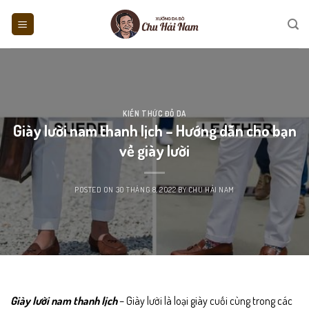
Skip
to
content
KIẾN THỨC ĐỒ DA
Giày lười nam thanh lịch – Hướng dẫn cho bạn
về giày lười
POSTED ON
30 THÁNG 8, 2022
BY
CHU HẢI NAM
Giày lười nam thanh lịch
– Giày lười là loại giày cuối cùng trong các