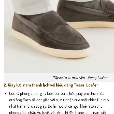
Giày lười nam màu xám – Penny Loafers
2. Giày lười nam thanh lịch với kiểu dáng Tassel Loafer
Cực kỳ phong cách, giày lười tua rua là kiểu giày yêu thích của
quý ông. Sạch sẽ, đơn giản với sự vui nhộn của một chiếc tua duy
nhất trên mỗi chiếc giày. Đó là một lời ca ngợi khiêm tốn cho
phong cách châu Âu tuyệt vời. Ám chỉ đến trang phục nam giới