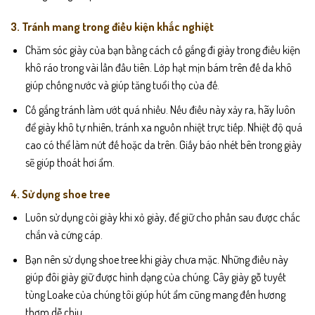
3. Tránh mang trong điều kiện khắc nghiệt
Chăm sóc giày của bạn bằng cách cố gắng đi giày trong điều kiện
khô ráo trong vài lần đầu tiên. Lớp hạt mịn bám trên đế da khô
giúp chống nước và giúp tăng tuổi thọ của đế.
Cố gắng tránh làm ướt quá nhiều. Nếu điều này xảy ra, hãy luôn
để giày khô tự nhiên, tránh xa nguồn nhiệt trực tiếp. Nhiệt độ quá
cao có thể làm nứt đế hoặc da trên. Giấy báo nhét bên trong giày
sẽ giúp thoát hơi ẩm.
4. Sử dụng shoe tree
Luôn sử dụng còi giày khi xỏ giày, để giữ cho phần sau được chắc
chắn và cứng cáp.
Bạn nên sử dụng shoe tree khi giày chưa mặc. Những điều này
giúp đôi giày giữ được hình dạng của chúng. Cây giày gỗ tuyết
tùng Loake của chúng tôi giúp hút ẩm cũng mang đến hương
thơm dễ chịu.