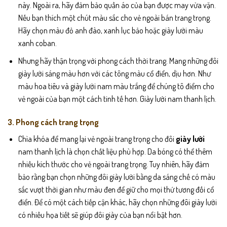
này. Ngoài ra, hãy đảm bảo quần áo của bạn được may vừa vặn.
Nếu bạn thích một chút màu sắc cho vẻ ngoài bán trang trọng.
Hãy chọn màu đỏ anh đào, xanh lục bảo hoặc giày lười màu
xanh coban.
Nhưng hãy thận trọng với phong cách thời trang. Mang những đôi
giày lười sáng màu hơn với các tông màu cổ điển, dịu hơn. Như
màu hoa tiêu và giày lười nam màu trắng để chúng tô điểm cho
vẻ ngoài của bạn một cách tinh tế hơn. Giày lười nam thanh lịch.
3. Phong cách trang trọng
Chìa khóa để mang lại vẻ ngoài trang trọng cho đôi
giày lười
nam thanh lịch là chọn chất liệu phù hợp. Da bóng có thể thêm
nhiều kích thước cho vẻ ngoài trang trọng. Tuy nhiên, hãy đảm
bảo rằng bạn chọn những đôi giày lười bằng da sáng chế có màu
sắc vượt thời gian như màu đen để giữ cho mọi thứ tương đối cổ
điển. Để có một cách tiếp cận khác, hãy chọn những đôi giày lười
có nhiều họa tiết sẽ giúp đôi giày của bạn nổi bật hơn.