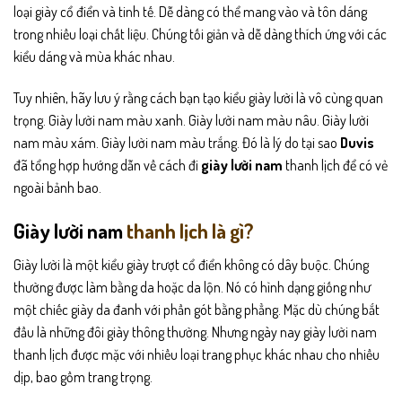
loại giày cổ điển và tinh tế. Dễ dàng có thể mang vào và tôn dáng
trong nhiều loại chất liệu. Chúng tối giản và dễ dàng thích ứng với các
kiểu dáng và mùa khác nhau.
Tuy nhiên, hãy lưu ý rằng cách bạn tạo kiểu giày lười là vô cùng quan
trọng. Giày lười nam màu xanh. Giày lười nam màu nâu. Giày lười
nam màu xám. Giày lười nam màu trắng. Đó là lý do tại sao
Duvis
đã tổng hợp hướng dẫn về cách đi
giày lười nam
thanh lịch để có vẻ
ngoài bảnh bao.
Giày lười nam
thanh lịch là gì?
Giày lười là một kiểu giày trượt cổ điển không có dây buộc. Chúng
thường được làm bằng da hoặc da lộn. Nó có hình dạng giống như
một chiếc giày da đanh với phần gót bằng phẳng. Mặc dù chúng bắt
đầu là những đôi giày thông thường. Nhưng ngày nay giày lười nam
thanh lịch được mặc với nhiều loại trang phục khác nhau cho nhiều
dịp, bao gồm trang trọng.