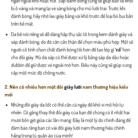
ngăn ngừa khô hoặc nứt. Sáp đánh bóng cũng sẽ giúp bảo vệ khỏi
bị ố vàng và mang lại vẻ sáng bóng cho mũ lưỡi trai. Trước khi
đánh bóng, hãy nhớ lau giày bằng vải khô trước để loại bỏ bụi bẩn
trên bề mặt.
Da bê nói riêng sẽ dễ dàng hấp thụ sắc tố trong kem đánh giày và
sáp đánh bóng, do đó cần cẩn thận để chọn màu phù hợp. Một số
người cố tình chọn chất đánh bóng tối hơn để tạo lớp gỉ
‘cổ’
hơn
cho đôi giày. Mũ da sáp có thể được xử lý bằng sáp da dầu hoặc
dubbin để giữ được vẻ ngoài mờ hơn. Điều này cũng sẽ giúp cung
cấp một mức độ chống nước.
2. Nên có nhiều hơn một đôi
giày lười
nam thương hiệu kiểu
mới
Những đôi giày da tốt có thể cần cả ngày để khô vì mồ hôi tự
nhiên. Cố gắng thay thế đôi giày của bạn để chúng có ít nhất hai
mươi bốn giờ giữa các lần mang. Đây là một lý do chính đáng để
đảm bảo rằng bạn có vài đôi giày lười nam thương hiệu chính
hãng trong tủ quần áo của mình!