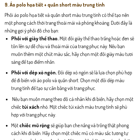
9. Áo polo họa tiết + quần short màu trung tính
Phối áo polo họa tiết và quần short màu trung tính có thể tạo nên
một phong cách thời trang thoải mái và phóng khoáng. Dưới đây là
những gợi ý phối đồ cho bạn:
Phối với giày thể thao.
Một đôi giày thể thao trắng hoặc đen sẽ
tôn lên sự dễ chịu và thoải mái của trang phục này. Nếu bạn
muốn thêm một chút màu sắc, hãy chọn một đôi giày màu tươi
sáng để tạo điểm nhấn.
Phối với dép xỏ ngón.
Đôi dép xỏ ngón sẽ là lựa chọn phù hợp
để đi biển với áo polo và quần short. Chọn một đôi dép màu
trung tính để tạo sự cân bằng với trang phục.
Nếu bạn muốn mang theo đồ cá nhân khi đi biển, hãy chọn một
chiếc
túi xách
nhỏ. Một chiếc túi xách màu trung tính sẽ phù
hợp với trang phục này.
Một
chiếc mũ rộng
sẽ giúp bạn che nắng và trông thật phong
cách khi đi biển. Hãy chọn một chiếc mũ có màu sắc tương tự