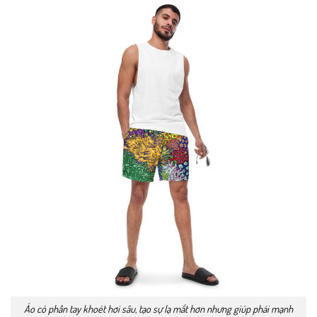
Áo có phần tay khoét hơi sâu, tạo sự lạ mắt hơn nhưng giúp phái mạnh