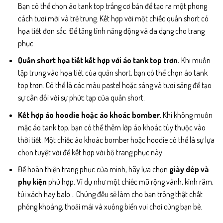
Bạn có thể chọn áo tank top trắng cơ bản để tạo ra một phong
cách tươi mới và trẻ trung. Kết hợp với một chiếc quần short có
họa tiết đơn sắc. Để tăng tính năng động và đa dạng cho trang
phục.
Quần short họa tiết kết hợp với áo tank top trơn.
Khi muốn
tập trung vào họa tiết của quần short, bạn có thể chọn áo tank
top trơn. Có thể là các màu pastel hoặc sáng và tươi sáng để tạo
sự cân đối với sự phức tạp của quần short.
Kết hợp áo hoodie hoặc áo khoác bomber.
Khi không muốn
mặc áo tank top, bạn có thể thêm lớp áo khoác tùy thuộc vào
thời tiết. Một chiếc áo khoác bomber hoặc hoodie có thể là sự lựa
chọn tuyệt vời để kết hợp với bộ trang phục này.
Để hoàn thiện trang phục của mình, hãy lựa chọn
giày dép và
phụ kiện
phù hợp. Ví dụ như một chiếc mũ rộng vành, kính râm,
túi xách hay balo… Chúng đều sẽ làm cho bạn trông thật chất
phóng khoáng, thoải mái và xuống biển vui chơi cùng bạn bè.