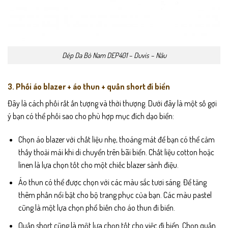
Dép Da Bò Nam DEP401 – Duvis – Nâu
3. Phối áo blazer + áo thun + quần short đi biển
Đây là cách phối rất ấn tượng và thời thượng. Dưới đây là một số gợi
ý bạn có thể phối sao cho phù hợp mục đích dạo biển:
Chọn áo blazer với chất liệu nhẹ, thoáng mát để bạn có thể cảm
thấy thoải mái khi di chuyển trên bãi biển. Chất liệu cotton hoặc
linen là lựa chọn tốt cho một chiếc blazer sành điệu.
Áo thun có thể được chọn với các màu sắc tươi sáng. Để tăng
thêm phần nổi bật cho bộ trang phục của bạn. Các màu pastel
cũng là một lựa chọn phổ biến cho áo thun đi biển.
Quần short cũng là một lựa chọn tốt cho việc đi biển. Chọn quần