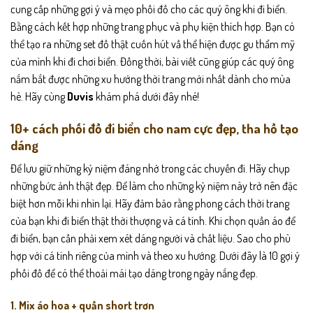
cung cấp những gợi ý và mẹo phối đồ cho các quý ông khi đi biển.
Bằng cách kết hợp những trang phục và phụ kiện thích hợp. Bạn có
thể tạo ra những set đồ thật cuốn hút vầ thể hiện được gu thẩm mỹ
của mình khi đi chơi biển. Đồng thời, bài viết cũng giúp các quý ông
nắm bắt được những xu hướng thời trang mới nhất dành cho mùa
hè. Hãy cùng
Duvis
khám phá dưới đây nhé!
10+ cách phối đồ đi biển cho nam cực đẹp, tha hồ tạo
dáng
Để lưu giữ những kỷ niệm đáng nhớ trong các chuyến đi. Hãy chụp
những bức ảnh thật đẹp. Để làm cho những kỷ niệm này trở nên đặc
biệt hơn mỗi khi nhìn lại. Hãy đảm bảo rằng phong cách thời trang
của bạn khi đi biển thật thời thượng và cá tính. Khi chọn quần áo để
đi biển, bạn cần phải xem xét dáng người và chất liệu. Sao cho phù
hợp với cá tính riêng của mình và theo xu hướng. Dưới đây là 10 gợi ý
phối đồ để có thể thoải mái tạo dáng trong ngày nắng đẹp.
1. Mix áo hoa + quần short trơn