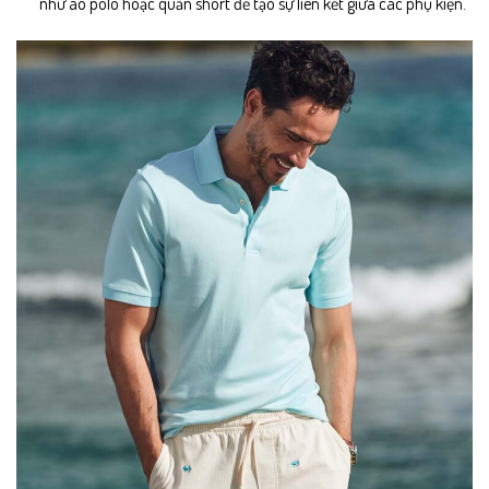
như áo polo hoặc quần short để tạo sự liên kết giữa các phụ kiện.