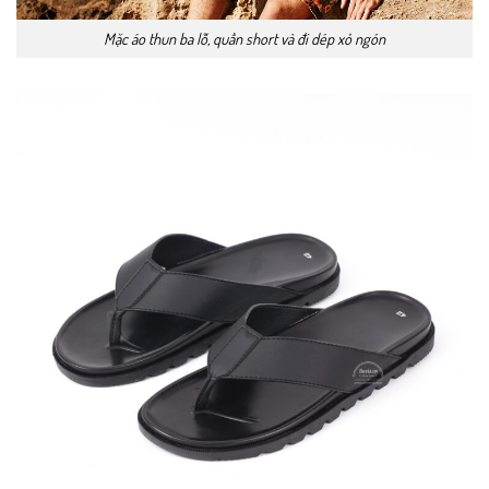
Mặc áo thun ba lỗ, quần short và đi dép xỏ ngón