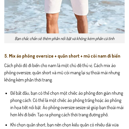
Bạn chắc chắn sẽ thêm phần nổi bật và không kém phần cá tính
5. Mix áo phông oversize + quần short + mũ cói nam đi biển
Cách phối đồ đi biển cho nam là một chủ đề thú vị. Cách mix áo
phông oversize, quần short và mũ cói mang lại sự thoải mái nhưng
không kém phần thời trang.
Để bắt đầu, bạn có thể chọn một chiếc áo phông đơn giản nhưng
phong cách. Có thể là một chiếc áo phông trắng hoặc áo phông
in họa tiết nổi bật. Áo phông oversize sesize sẽ giúp bạn thoải mái
hơn khi đi biển. Tạo ra phong cách thời trang đường phố.
Khi chọn quần short, bạn nên chọn kiểu quần có nhiều dài vừa