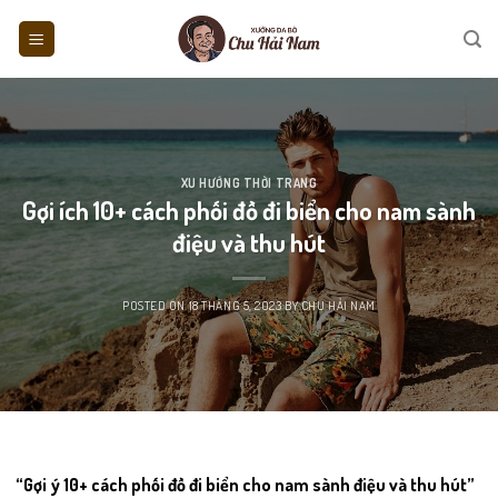
Skip
to
content
XU HƯỚNG THỜI TRANG
Gợi ích 10+ cách phối đồ đi biển cho nam sành
điệu và thu hút
POSTED ON
18 THÁNG 5, 2023
BY
CHU HẢI NAM
“Gợi ý 10+ cách phối đồ đi biển cho nam sành điệu và thu hút”