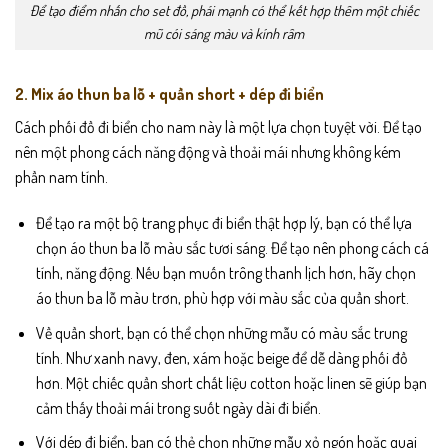
Để tạo điểm nhấn cho set đồ, phái mạnh có thể kết hợp thêm một chiếc
mũ cói sáng màu và kính râm
2. Mix áo thun ba lỗ + quần short + dép đi biển
Cách phối đồ đi biển cho nam này là một lựa chọn tuyệt vời. Để tạo
nên một phong cách năng động và thoải mái nhưng không kém
phần nam tính.
Để tạo ra một bộ trang phục đi biển thật hợp lý, bạn có thể lựa
chọn áo thun ba lỗ màu sắc tươi sáng. Để tạo nên phong cách cá
tính, năng động. Nếu bạn muốn trông thanh lịch hơn, hãy chọn
áo thun ba lỗ màu trơn, phù hợp với màu sắc của quần short.
Về quần short, bạn có thể chọn những mẫu có màu sắc trung
tính. Như xanh navy, đen, xám hoặc beige để dễ dàng phối đồ
hơn. Một chiếc quần short chất liệu cotton hoặc linen sẽ giúp bạn
cảm thấy thoải mái trong suốt ngày dài đi biển.
Với dép đi biển, bạn có thẻ chọn những mẫu xỏ ngón hoặc quai