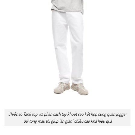
Chiếc áo Tank top với phần cách tay khoét sâu kết hợp cùng quần jogger
dài tông màu tối giúp “ăn gian” chiều cao khá hiệu quả