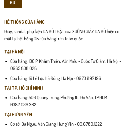
HỆ THỐNG CỬA HÀNG
Giày, sandal, phụ kiện DA BÒ THẬT của XƯỞNG GIÀY DA BÒ hiện có
mặt tại hệ thống 05 cửa hàng trên Toàn quốc.
TẠI HÀ NỘI
Cửa hàng: 130 P. Khâm Thiên, Văn Miếu - Quốc Tử Giám, Hà Nội -
0985.838.028
Cửa hàng: 19 Lê Lợi, Hà Đông, Hà Nội - 0973.897.196
TẠI TP. HỒ CHÍ MINH
Cửa hàng: 506 Quang Trung, Phường 10, Gò Vấp, TP.HCM -
0382.036.362
TẠI HƯNG YÊN
Cơ sở: Đa Ngưu, Văn Giang, Hưng Yên - 09.6789.1222