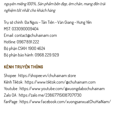
nguyên miếng 100%, Sản phẩm bền đẹp, êm chân, mang đến trải
nghiệm tốt nhất cho khách hàng
Trụ sở chính: Đa Ngưu - Tân Tiến - Văn Giang - Hưng Yên
MST: 033090009404
Email: contact@chuhainam.com
Hotline: 0967.891.222
Bộ phận CSKH: 1900 4624
Bộ phận bảo hành: 0968.229.929
KÊNH TRUYỀN THÔNG
Shopee :
https://shopee.vn/chuhainam.store
Kênh Tiktok :
https://www.tiktok.com/@chuhainam.com
Youtube :
https://www.youtube.com/@xuongdabochuhainam
Zalo OA :
https://zalo.me/238677151087071730
FanPage :
https://www.facebook.com/xuongsanxuatChuHaiNam/