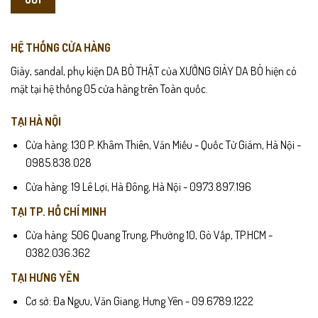
HỆ THỐNG CỬA HÀNG
Giày, sandal, phụ kiện DA BÒ THẬT của XƯỞNG GIÀY DA BÒ hiện có
mặt tại hệ thống 05 cửa hàng trên Toàn quốc.
TẠI HÀ NỘI
Cửa hàng: 130 P. Khâm Thiên, Văn Miếu - Quốc Tử Giám, Hà Nội -
0985.838.028
Cửa hàng: 19 Lê Lợi, Hà Đông, Hà Nội - 0973.897.196
TẠI TP. HỒ CHÍ MINH
Cửa hàng: 506 Quang Trung, Phường 10, Gò Vấp, TP.HCM -
0382.036.362
TẠI HƯNG YÊN
Cơ sở: Đa Ngưu, Văn Giang, Hưng Yên - 09.6789.1222