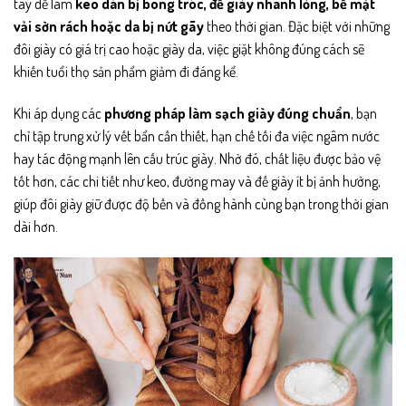
tay dễ làm
keo dán bị bong tróc, đế giày nhanh lỏng, bề mặt
vải sờn rách hoặc da bị nứt gãy
theo thời gian. Đặc biệt với những
đôi giày có giá trị cao hoặc giày da, việc giặt không đúng cách sẽ
khiến tuổi thọ sản phẩm giảm đi đáng kể.
Khi áp dụng các
phương pháp làm sạch giày đúng chuẩn
, bạn
chỉ tập trung xử lý vết bẩn cần thiết, hạn chế tối đa việc ngâm nước
hay tác động mạnh lên cấu trúc giày. Nhờ đó, chất liệu được bảo vệ
tốt hơn, các chi tiết như keo, đường may và đế giày ít bị ảnh hưởng,
giúp đôi giày giữ được độ bền và đồng hành cùng bạn trong thời gian
dài hơn.