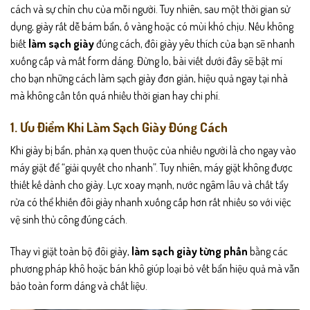
cách và sự chỉn chu của mỗi người. Tuy nhiên, sau một thời gian sử
dụng, giày rất dễ bám bẩn, ố vàng hoặc có mùi khó chịu. Nếu không
biết
làm sạch giày
đúng cách, đôi giày yêu thích của bạn sẽ nhanh
xuống cấp và mất form dáng. Đừng lo, bài viết dưới đây sẽ bật mí
cho bạn những cách làm sạch giày đơn giản, hiệu quả ngay tại nhà
mà không cần tốn quá nhiều thời gian hay chi phí.
1. Ưu Điểm Khi Làm Sạch Giày Đúng Cách
Khi giày bị bẩn, phản xạ quen thuộc của nhiều người là cho ngay vào
máy giặt để “giải quyết cho nhanh”. Tuy nhiên, máy giặt không được
thiết kế dành cho giày. Lực xoay mạnh, nước ngâm lâu và chất tẩy
rửa có thể khiến đôi giày nhanh xuống cấp hơn rất nhiều so với việc
vệ sinh thủ công đúng cách.
Thay vì giặt toàn bộ đôi giày,
làm sạch giày từng phần
bằng các
phương pháp khô hoặc bán khô giúp loại bỏ vết bẩn hiệu quả mà vẫn
bảo toàn form dáng và chất liệu.