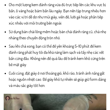
Cho một lượng kem đánh răng vừa đủ trực tiếp lên các khu vực bị
bẩn, ố vàng hoặc bám bẩn lâu ngày. Bạn nên tập trung nhiều hơn
vào các vị trí dễ dơ như mũi giày, viền đế, lưỡi gà hoặc phần tiếp
xúc nhiều với môi trường bên ngoài.
Sử dụng bàn chải lông mềm hoặc bàn chải đánh răng cũ, chà nhẹ
nhàng theo chuyển động tròn nhỏ.
Sau khi chà xong, bạn có thể để yên khoảng 5–10 phút để kem
đánh răng phát huy tối đa khả năng làm sạch và tẩy nhẹ các vết
bẩn cứng đầu. Không nên để quá lâu để tránh kem khô cứng trên
bề mặt giày.
Cuối cùng, đặt giày ở nơi thoáng gió, khô ráo, tránh ánh nắng gắt
hoặc nguồn nhiệt cao. Để giày khô tự nhiên sẽ giúp giữ form dáng
và màu sắc giày tốt hơn.