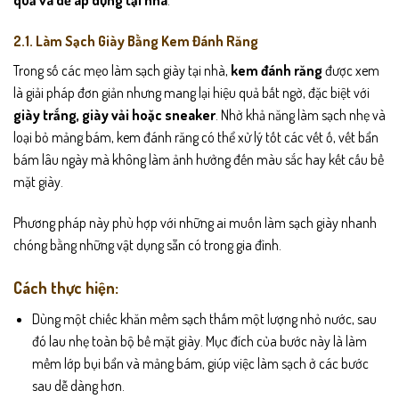
quả và dễ áp dụng tại nhà
.
2.1. Làm Sạch Giày Bằng Kem Đánh Răng
Trong số các mẹo làm sạch giày tại nhà,
kem đánh răng
được xem
là giải pháp đơn giản nhưng mang lại hiệu quả bất ngờ, đặc biệt với
giày trắng, giày vải hoặc sneaker
. Nhờ khả năng làm sạch nhẹ và
loại bỏ mảng bám, kem đánh răng có thể xử lý tốt các vết ố, vết bẩn
bám lâu ngày mà không làm ảnh hưởng đến màu sắc hay kết cấu bề
mặt giày.
Phương pháp này phù hợp với những ai muốn làm sạch giày nhanh
chóng bằng những vật dụng sẵn có trong gia đình.
Cách thực hiện:
Dùng một chiếc khăn mềm sạch thấm một lượng nhỏ nước, sau
đó lau nhẹ toàn bộ bề mặt giày. Mục đích của bước này là làm
mềm lớp bụi bẩn và mảng bám, giúp việc làm sạch ở các bước
sau dễ dàng hơn.