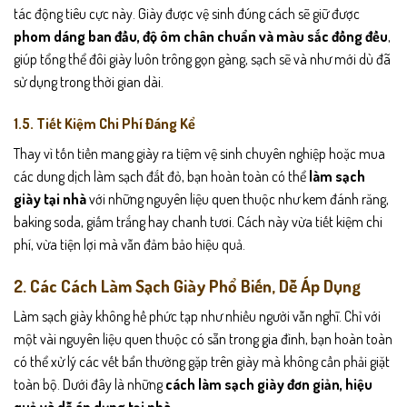
tác động tiêu cực này. Giày được vệ sinh đúng cách sẽ giữ được
phom dáng ban đầu, độ ôm chân chuẩn và màu sắc đồng đều
,
giúp tổng thể đôi giày luôn trông gọn gàng, sạch sẽ và như mới dù đã
sử dụng trong thời gian dài.
1.5. Tiết Kiệm Chi Phí Đáng Kể
Thay vì tốn tiền mang giày ra tiệm vệ sinh chuyên nghiệp hoặc mua
các dung dịch làm sạch đắt đỏ, bạn hoàn toàn có thể
làm sạch
giày tại nhà
với những nguyên liệu quen thuộc như kem đánh răng,
baking soda, giấm trắng hay chanh tươi. Cách này vừa tiết kiệm chi
phí, vừa tiện lợi mà vẫn đảm bảo hiệu quả.
2. Các Cách Làm Sạch Giày Phổ Biến, Dễ Áp Dụng
Làm sạch giày không hề phức tạp như nhiều người vẫn nghĩ. Chỉ với
một vài nguyên liệu quen thuộc có sẵn trong gia đình, bạn hoàn toàn
có thể xử lý các vết bẩn thường gặp trên giày mà không cần phải giặt
toàn bộ. Dưới đây là những
cách làm sạch giày đơn giản, hiệu