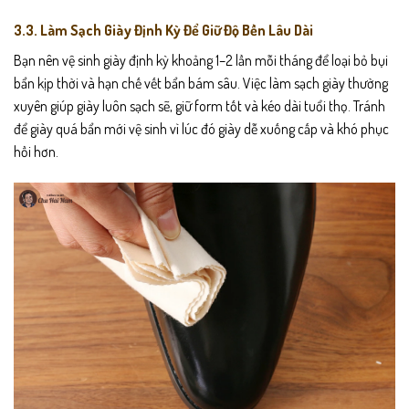
3.3. Làm Sạch Giày Định Kỳ Để Giữ Độ Bền Lâu Dài
Bạn nên vệ sinh giày định kỳ khoảng 1–2 lần mỗi tháng để loại bỏ bụi
bẩn kịp thời và hạn chế vết bẩn bám sâu. Việc làm sạch giày thường
xuyên giúp giày luôn sạch sẽ, giữ form tốt và kéo dài tuổi thọ. Tránh
để giày quá bẩn mới vệ sinh vì lúc đó giày dễ xuống cấp và khó phục
hồi hơn.