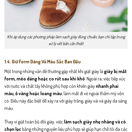
Khi áp dụng các phương pháp làm sạch giày đúng chuẩn, bạn chỉ tập trung
xử lý vết bẩn cần thiết
1.4. Giữ Form Dáng Và Màu Sắc Ban Đầu
Một trong những vấn đề thường gặp nhất khi giặt giày là
giày bị mất
form, méo dáng hoặc co rút sau khi khô
. Ngoài ra, việc tiếp xúc
với nước và chất tẩy không phù hợp còn khiến giày
nhanh phai
màu, ố vàng hoặc loang màu
, làm mất đi vẻ ngoài thẩm mỹ vốn
có. Điều này đặc biệt dễ xảy ra với giày trắng, giày vải và giày da sáng
màu.
Thay vì giặt toàn bộ đôi giày, việc
làm sạch giày nhẹ nhàng và có
chọn lọc
bằng những nguyên liệu phù hợp sẽ giúp hạn chế tối đa các