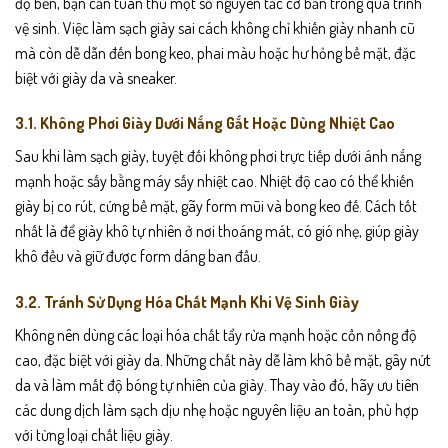
độ bền, bạn cần tuân thủ một số nguyên tắc cơ bản trong quá trình
vệ sinh. Việc làm sạch giày sai cách không chỉ khiến giày nhanh cũ
mà còn dễ dẫn đến bong keo, phai màu hoặc hư hỏng bề mặt, đặc
biệt với giày da và sneaker.
3.1. Không Phơi Giày Dưới Nắng Gắt Hoặc Dùng Nhiệt Cao
Sau khi làm sạch giày, tuyệt đối không phơi trực tiếp dưới ánh nắng
mạnh hoặc sấy bằng máy sấy nhiệt cao. Nhiệt độ cao có thể khiến
giày bị co rút, cứng bề mặt, gãy form mũi và bong keo đế. Cách tốt
nhất là để giày khô tự nhiên ở nơi thoáng mát, có gió nhẹ, giúp giày
khô đều và giữ được form dáng ban đầu.
3.2. Tránh Sử Dụng Hóa Chất Mạnh Khi Vệ Sinh Giày
Không nên dùng các loại hóa chất tẩy rửa mạnh hoặc cồn nồng độ
cao, đặc biệt với giày da. Những chất này dễ làm khô bề mặt, gây nứt
da và làm mất độ bóng tự nhiên của giày. Thay vào đó, hãy ưu tiên
các dung dịch làm sạch dịu nhẹ hoặc nguyên liệu an toàn, phù hợp
với từng loại chất liệu giày.