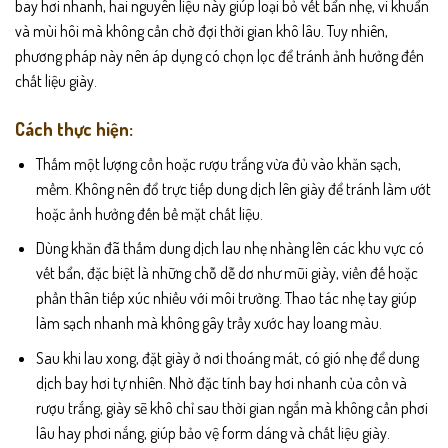
bay hơi nhanh, hai nguyên liệu này giúp loại bỏ vết bẩn nhẹ, vi khuẩn
và mùi hôi mà không cần chờ đợi thời gian khô lâu. Tuy nhiên,
phương pháp này nên áp dụng có chọn lọc để tránh ảnh hưởng đến
chất liệu giày.
Cách thực hiện:
Thấm một lượng cồn hoặc rượu trắng vừa đủ vào khăn sạch,
mềm. Không nên đổ trực tiếp dung dịch lên giày để tránh làm ướt
hoặc ảnh hưởng đến bề mặt chất liệu.
Dùng khăn đã thấm dung dịch lau nhẹ nhàng lên các khu vực có
vết bẩn, đặc biệt là những chỗ dễ dơ như mũi giày, viền đế hoặc
phần thân tiếp xúc nhiều với môi trường. Thao tác nhẹ tay giúp
làm sạch nhanh mà không gây trầy xước hay loang màu.
Sau khi lau xong, đặt giày ở nơi thoáng mát, có gió nhẹ để dung
dịch bay hơi tự nhiên. Nhờ đặc tính bay hơi nhanh của cồn và
rượu trắng, giày sẽ khô chỉ sau thời gian ngắn mà không cần phơi
lâu hay phơi nắng, giúp bảo vệ form dáng và chất liệu giày.