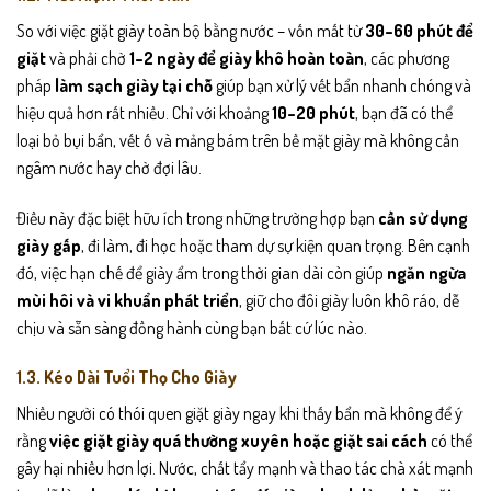
So với việc giặt giày toàn bộ bằng nước – vốn mất từ
30–60 phút để
giặt
và phải chờ
1–2 ngày để giày khô hoàn toàn
, các phương
pháp
làm sạch giày tại chỗ
giúp bạn xử lý vết bẩn nhanh chóng và
hiệu quả hơn rất nhiều. Chỉ với khoảng
10–20 phút
, bạn đã có thể
loại bỏ bụi bẩn, vết ố và mảng bám trên bề mặt giày mà không cần
ngâm nước hay chờ đợi lâu.
Điều này đặc biệt hữu ích trong những trường hợp bạn
cần sử dụng
giày gấp
, đi làm, đi học hoặc tham dự sự kiện quan trọng. Bên cạnh
đó, việc hạn chế để giày ẩm trong thời gian dài còn giúp
ngăn ngừa
mùi hôi và vi khuẩn phát triển
, giữ cho đôi giày luôn khô ráo, dễ
chịu và sẵn sàng đồng hành cùng bạn bất cứ lúc nào.
1.3. Kéo Dài Tuổi Thọ Cho Giày
Nhiều người có thói quen giặt giày ngay khi thấy bẩn mà không để ý
rằng
việc giặt giày quá thường xuyên hoặc giặt sai cách
có thể
gây hại nhiều hơn lợi. Nước, chất tẩy mạnh và thao tác chà xát mạnh