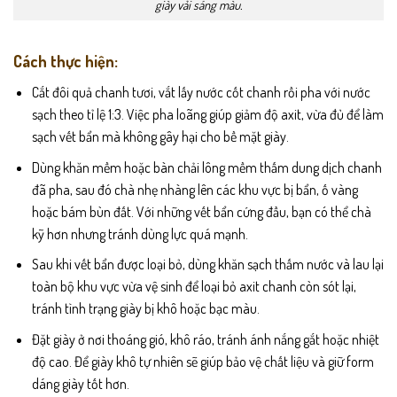
giày vải sáng màu.
Cách thực hiện:
Cắt đôi quả chanh tươi, vắt lấy nước cốt chanh rồi pha với nước
sạch theo tỉ lệ 1:3. Việc pha loãng giúp giảm độ axit, vừa đủ để làm
sạch vết bẩn mà không gây hại cho bề mặt giày.
Dùng khăn mềm hoặc bàn chải lông mềm thấm dung dịch chanh
đã pha, sau đó chà nhẹ nhàng lên các khu vực bị bẩn, ố vàng
hoặc bám bùn đất. Với những vết bẩn cứng đầu, bạn có thể chà
kỹ hơn nhưng tránh dùng lực quá mạnh.
Sau khi vết bẩn được loại bỏ, dùng khăn sạch thấm nước và lau lại
toàn bộ khu vực vừa vệ sinh để loại bỏ axit chanh còn sót lại,
tránh tình trạng giày bị khô hoặc bạc màu.
Đặt giày ở nơi thoáng gió, khô ráo, tránh ánh nắng gắt hoặc nhiệt
độ cao. Để giày khô tự nhiên sẽ giúp bảo vệ chất liệu và giữ form
dáng giày tốt hơn.