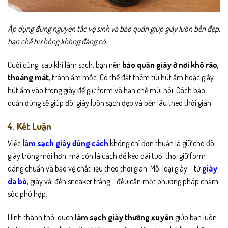
Áp dụng đúng nguyên tắc vệ sinh và bảo quản giúp giày luôn bền đẹp,
hạn chế hư hỏng không đáng có.
Cuối cùng, sau khi làm sạch, bạn nên
bảo quản giày ở nơi khô ráo,
thoáng mát
, tránh ẩm mốc. Có thể đặt thêm túi hút ẩm hoặc giấy
hút ẩm vào trong giày để giữ form và hạn chế mùi hôi. Cách bảo
quản đúng sẽ giúp đôi giày luôn sạch đẹp và bền lâu theo thời gian.
4. Kết Luận
Việc
làm sạch giày đúng cách
không chỉ đơn thuần là giữ cho đôi
giày trông mới hơn, mà còn là cách để kéo dài tuổi thọ, giữ form
dáng chuẩn và bảo vệ chất liệu theo thời gian. Mỗi loại giày – từ
giày
da bò
,
giày vải đến sneaker trắng – đều cần một phương pháp chăm
sóc phù hợp.
Hình thành thói quen
làm sạch giày thường xuyên
giúp bạn luôn