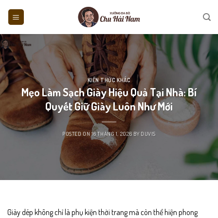
Skip
to
content
KIẾN THỨC KHÁC
Mẹo Làm Sạch Giày Hiệu Quả Tại Nhà: Bí
Quyết Giữ Giày Luôn Như Mới
POSTED ON
16 THÁNG 1, 2026
BY
DUVIS
Giày dép không chỉ là phụ kiện thời trang mà còn thể hiện phong