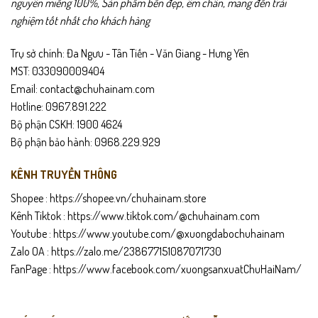
nguyên miếng 100%, Sản phẩm bền đẹp, êm chân, mang đến trải
nghiệm tốt nhất cho khách hàng
Trụ sở chính: Đa Ngưu - Tân Tiến - Văn Giang - Hưng Yên
MST: 033090009404
Email: contact@chuhainam.com
Hotline: 0967.891.222
Bộ phận CSKH: 1900 4624
Bộ phận bảo hành: 0968.229.929
KÊNH TRUYỀN THÔNG
Shopee :
https://shopee.vn/chuhainam.store
Kênh Tiktok :
https://www.tiktok.com/@chuhainam.com
Youtube :
https://www.youtube.com/@xuongdabochuhainam
Zalo OA :
https://zalo.me/238677151087071730
FanPage :
https://www.facebook.com/xuongsanxuatChuHaiNam/