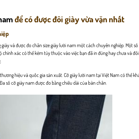
 nam
để có được đôi giày vừa vặn nhất
hiệp
g giày và được đo chân size giày lười nam một cách chuyên nghiệp. Một s
ộ chính xác có thể kém tùy thuộc vào việc bạn đã in đúng hay chưa và đôi
.
hương hiệu và quốc gia sản xuất. Cỡ giày lười nam tại Việt Nam có thể kh
 Đa số cỡ giày nam được đo bằng chiều dài của bàn chân.