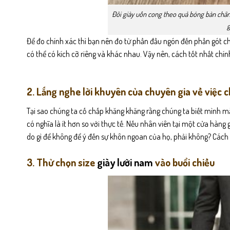
Đôi giày uốn cong theo quả bóng bàn chân
g
Để đo chính xác thì bạn nên đo từ phần đầu ngón đến phần gót ch
có thể có kích cỡ riêng và khác nhau. Vậy nên, cách tốt nhất chín
2. Lắng nghe lời khuyên của chuyên gia về việc c
Tại sao chúng ta cố chấp khăng khăng rằng chúng ta biết mình mặc
có nghĩa là ít hơn so với thực tế. Nếu nhân viên tại một cửa hàng 
do gì để không để ý đến sự khôn ngoan của họ, phải không? Cách x
3. Thử chọn size
giày lười nam
vào buổi chiều