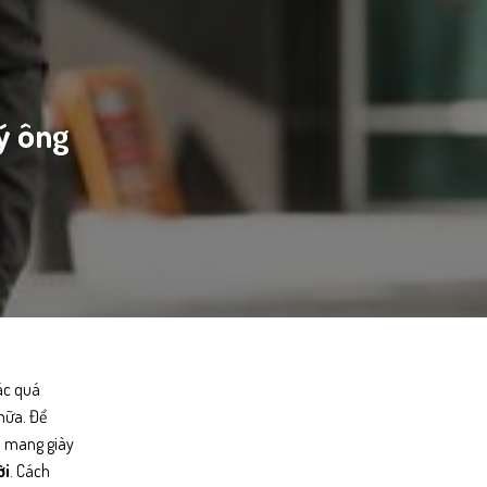
ý ông
ác quá
nữa. Để
ạn mang giày
ời
. Cách