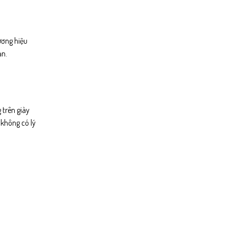
ương hiệu
ạn.
 trên giày
 không có lý