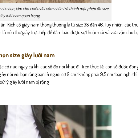
 của bạn, làm cho chiều dài vòm chân trở thành một phép đo size
iày lười nam quan trọng
ân. Kích cỡ giày nam thông thường là từ size 38 đến 46. Tuy nhiên, các th
h là nên thử giày trực tiếp để đảm bảo được sự thoải mái và vừa vặn cho b
họn size giày lười nam
 cỡ nào ngay cả khi các số đo nói khác đi. Trên thực tế, con số được đóng
giày nói với bạn rằng bạn là người cỡ 9 chứ không phải 9,5 như bạn nghĩ thì
ử lý giày lười nam bị rộng.