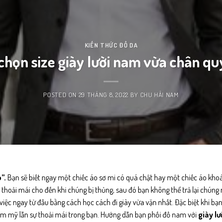
KIẾN THỨC ĐỒ DA
chọn size giày lười nam vừa chân qu
POSTED ON
29 THÁNG 8, 2022
BY
CHU HẢI NAM
”.
Bạn sẽ biết ngay một chiếc áo sơ mi có quá chật hay một chiếc áo kho
thoải mái cho đến khi chúng bị thủng, sau đó bạn không thể trả lại chúng 
 việc ngay từ đầu bằng cách học cách đi giày vừa vặn nhất. Đặc biệt khi b
ẩm mỹ lẫn sự thoải mái trong bạn. Hướng dẫn bạn phối đồ nam với
giày lư