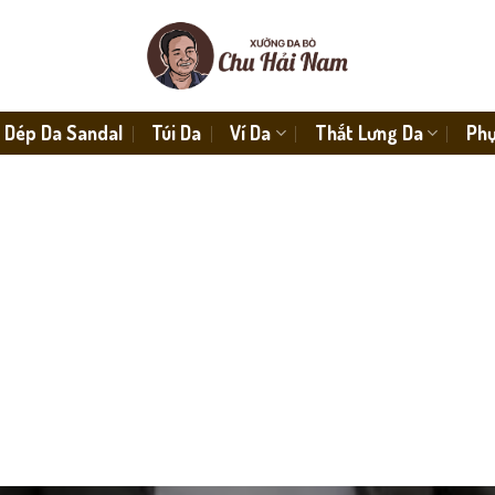
Dép Da Sandal
Túi Da
Ví Da
Thắt Lưng Da
Phụ