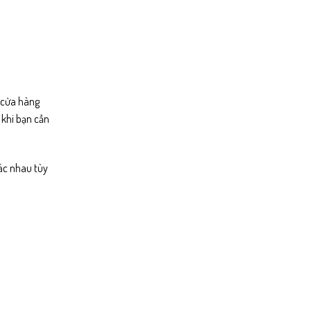
ố cửa hàng
 khi bạn cần
ác nhau tùy