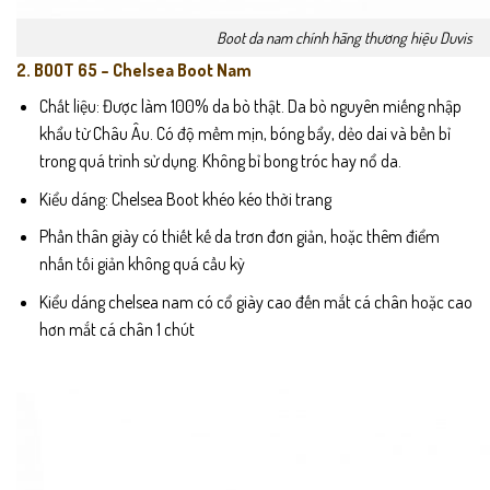
Boot da nam chính hãng thương hiệu Duvis
2. BOOT 65 – Chelsea Boot Nam
Chất liệu: Được làm 100% da bò thật. Da bò nguyên miếng nhập
khẩu từ Châu Âu. Có độ mềm mịn, bóng bẩy, dẻo dai và bền bỉ
trong quá trình sử dụng. Không bỉ bong tróc hay nổ da.
Kiểu dáng: Chelsea Boot khéo kéo thời trang
Phần thân giày có thiết kế da trơn đơn giản, hoặc thêm điểm
nhấn tối giản không quá cầu kỳ
Kiểu dáng chelsea nam có cổ giày cao đến mắt cá chân hoặc cao
hơn mắt cá chân 1 chút