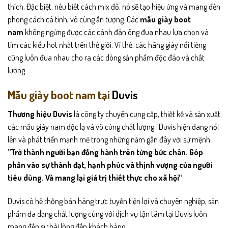
thích. Đặc biệt, nếu biết cách mix đồ, nó sẽ tạo hiệu ứng và mang đến
phong cách cá tính, vô cùng ấn tượng. Các
mẫu giày boot
nam
không ngừng được các cánh đàn ông đua nhau lựa chọn và
tìm các kiểu hot nhất trên thế giới. Vì thế, các hãng giày nổi tiếng
cũng luôn đua nhau cho ra các dòng sản phẩm độc đáo và chất
lượng.
Mẫu giày boot nam tại
Duvis
Thương hiệu Duvis
là công ty chuyên cung cấp, thiết kế và sản xuất
các mẫu giày nam độc lạ và vô cùng chất lượng. Duvis hiện đang nổi
lên và phát triển mạnh mẽ trong những năm gần đây với sứ mệnh
”Trở thành người bạn đồng hành trên từng bức chân. Góp
phần vào sự thành đạt, hạnh phúc và thịnh vượng của người
tiêu dùng. Và mang lại giá trị thiết thực cho xã hội“
.
Duvis có hệ thống bán hàng trực tuyến tiện lợi và chuyên nghiệp, sản
phẩm đa dạng chất lượng cùng với dịch vụ tận tâm tại Duvis luôn
mang đến sự hài lòng đến khách hàng