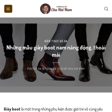
Skip
to
content
KIẾN THỨC ĐỒ DA
Những mẫu giày boot nam năng động, thoải
mái
POSTED ON
19 THÁNG 9, 2022
BY
CHU HẢI NAM
Giày boot
là một trong những phụ kiện được giới trẻ vô cùng yêu