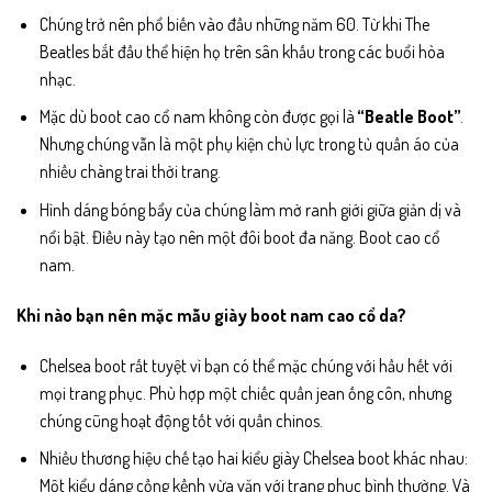
Chúng trở nên phổ biến vào đầu những năm 60. Từ khi The
Beatles bắt đầu thể hiện họ trên sân khấu trong các buổi hòa
nhạc.
Mặc dù boot cao cổ nam không còn được gọi là
“Beatle Boot”
.
Nhưng chúng vẫn là một phụ kiện chủ lực trong tủ quần áo của
nhiều chàng trai thời trang.
Hình dáng bóng bẩy của chúng làm mờ ranh giới giữa giản dị và
nổi bật. Điều này tạo nên một đôi boot đa năng. Boot cao cổ
nam.
Khi nào bạn nên mặc mẫu giày boot nam cao cổ da?
Chelsea boot rất tuyệt vì bạn có thể mặc chúng với hầu hết với
mọi trang phục. Phù hợp một chiếc quần jean ống côn, nhưng
chúng cũng hoạt động tốt với quần chinos.
Nhiều thương hiệu chế tạo hai kiểu giày Chelsea boot khác nhau:
Một kiểu dáng cồng kềnh vừa vặn với trang phục bình thường. Và