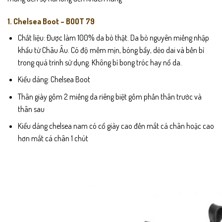
1. Chelsea Boot – BOOT 79
Chất liệu: Được làm 100% da bò thật. Da bò nguyên miếng nhập
khẩu từ Châu Âu. Có độ mềm mịn, bóng bẩy, dẻo dai và bền bỉ
trong quá trình sử dụng. Không bỉ bong tróc hay nổ da.
Kiểu dáng: Chelsea Boot
Thân giày gồm 2 miếng da riêng biệt gồm phần thân trước và
thân sau
Kiểu dáng chelsea nam có cổ giày cao đến mắt cá chân hoặc cao
hơn mắt cá chân 1 chút