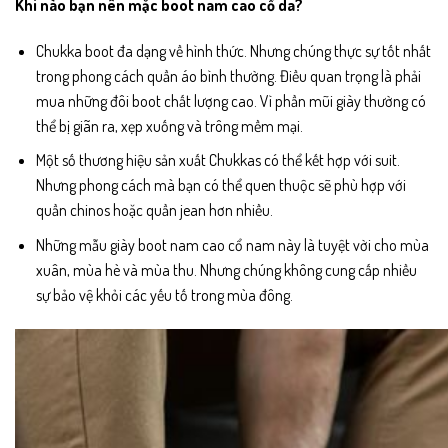
Khi nào bạn nên mặc boot nam cao cổ da?
Chukka boot đa dạng về hình thức. Nhưng chúng thực sự tốt nhất
trong phong cách quần áo bình thường. Điều quan trọng là phải
mua những đôi boot chất lượng cao. Vì phần mũi giày thường có
thể bị giãn ra, xẹp xuống và trông mềm mại.
Một số thương hiệu sản xuất Chukkas có thể kết hợp với suit.
Nhưng phong cách mà bạn có thể quen thuộc sẽ phù hợp với
quần chinos hoặc quần jean hơn nhiều.
Những mẫu giày boot nam cao cổ nam này là tuyệt vời cho mùa
xuân, mùa hè và mùa thu. Nhưng chúng không cung cấp nhiều
sự bảo vệ khỏi các yếu tố trong mùa đông.