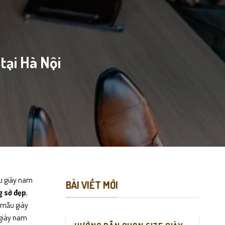
tại Hà Nội
u giày nam
BÀI VIẾT MỚI
 sở đẹp
,
u mẫu giày
 giày nam