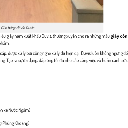
Cửa hàng đồ da Duvis
hiệu giày nam xuất khẩu Duvis, thường xuyên cho ra những mẫu
giày côn
 phẩm.
ấp, được xử lý bởi công nghệ xử lý da hiện đại. Duvis luôn không ngừng đổ
g. Tạo ra sự đa dạng, đáp ứng tối đa nhu cầu công việc và hoàn cảnh sử 
bến xe Nước Ngầm)
hợ Phùng Khoang)