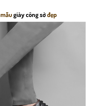
g mẫu
giày công sở
đẹp