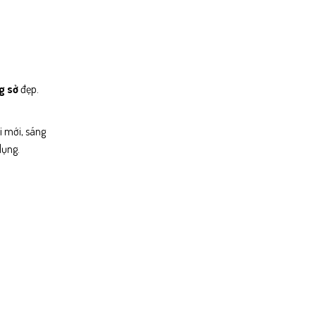
g sở
đẹp.
i mới, sáng
dụng.