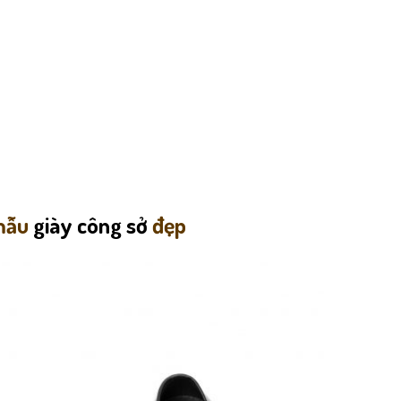
 mẫu
giày công sở
đẹp