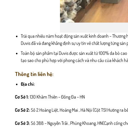
Trải qua nhiều năm hoạt động sản xuất kinh doanh – Thương 
Duvis đã và đang khẳng định sự uy tín về chất lượng từng sản
Toàn bộ sản phẩm tại Duvis được sản xuất từ 100% da bò cao c
tạo sao cho phù hợp với phong cách và nhu cầu của khách hàn
Thông tin liên hệ:
Địa chỉ:
Cơ Sở 1:
130 Khâm Thiên – Đống Đa – HN
Cơ Sở 2:
Số 2 Hoàng Liệt, Hoàng Mai , Hà Nội (Cột T51 Hướng ra 
Cơ Sở 3:
Số 388 – Nguyễn Trãi , Phùng Khoang, HN(Cạnh cổng c