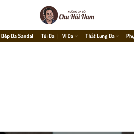
Dép Da Sandal
Túi Da
Ví Da
Thắt Lưng Da
Phụ