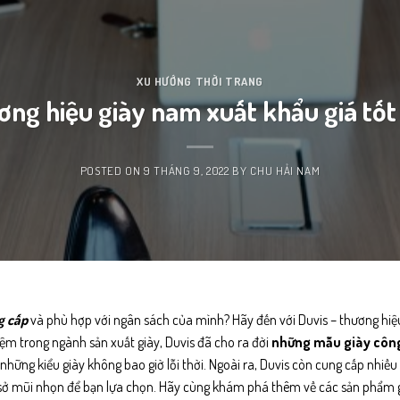
XU HƯỚNG THỜI TRANG
ơng hiệu giày nam xuất khẩu giá tốt 
POSTED ON
9 THÁNG 9, 2022
BY
CHU HẢI NAM
g cấp
và phù hợp với ngân sách của mình? Hãy đến với
Duvis
– thương hiệ
iệm trong ngành sản xuất giày, Duvis đã cho ra đời
những mẫu giày công
những kiểu giày không bao giờ lỗi thời. Ngoài ra, Duvis còn cung cấp nhiề
g sở mũi nhọn để bạn lựa chọn. Hãy cùng khám phá thêm về các sản phẩm