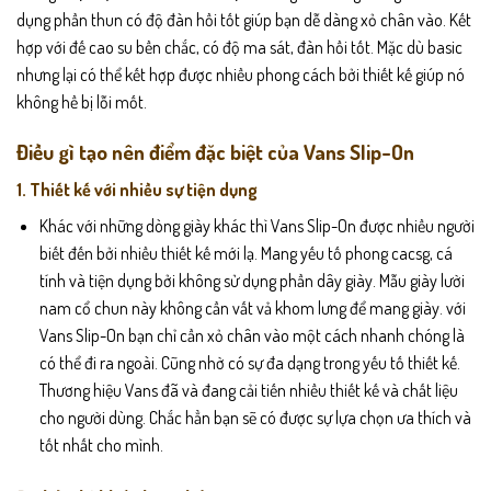
dụng phần thun có độ đàn hồi tốt giúp bạn dễ dàng xỏ chân vào. Kết
hợp với đế cao su bền chắc, có độ ma sát, đàn hồi tốt. Mặc dù basic
nhưng lại có thể kết hợp được nhiều phong cách bởi thiết kế giúp nó
không hề bị lỗi mốt.
Điều gì tạo nên điểm đặc biệt của Vans Slip-On
1. Thiết kế với nhiều sự tiện dụng
Khác với những dòng giày khác thì Vans Slip-On được nhiều người
biết đến bởi nhiều thiết kế mới lạ. Mang yếu tố phong cacsg, cá
tính và tiện dụng bởi không sử dụng phần dây giày. Mẫu giày lười
nam cổ chun này không cần vất vả khom lưng để mang giày. với
Vans Slip-On bạn chỉ cần xỏ chân vào một cách nhanh chóng là
có thể đi ra ngoài. Cũng nhờ có sự đa dạng trong yếu tố thiết kế.
Thương hiệu Vans đã và đang cải tiến nhiều thiết kế và chất liệu
cho người dùng. Chắc hẳn bạn sẽ có được sự lựa chọn ưa thích và
tốt nhất cho mình.