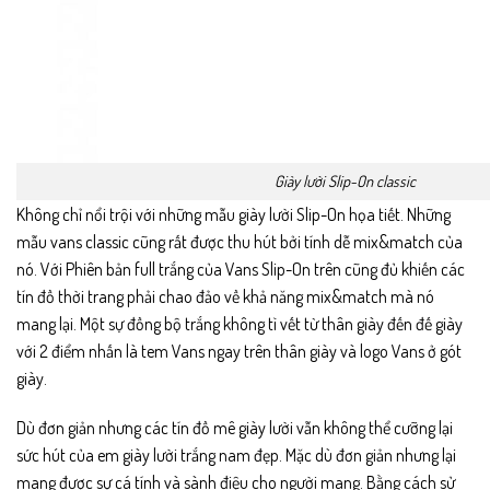
Giày lười Slip-On classic
Không chỉ nổi trội với những mẫu giày lười Slip-On họa tiết. Những
mẫu vans classic cũng rất được thu hút bởi tính dễ mix&match của
nó. Với Phiên bản full trắng của Vans Slip-On trên cũng đủ khiến các
tín đồ thời trang phải chao đảo về khả năng mix&match mà nó
mang lại. Một sự đồng bộ trắng không tì vết từ thân giày đến đế giày
với 2 điểm nhấn là tem Vans ngay trên thân giày và logo Vans ở gót
giày.
Dù đơn giản nhưng các tín đồ mê giày lười vẫn không thể cưỡng lại
sức hút của em giày lười trắng nam đẹp. Mặc dù đơn giản nhưng lại
mang được sự cá tính và sành điệu cho người mang. Bằng cách sử