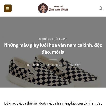
Skip
to
content
XU HƯỚNG THỜI TRANG
Những mẫu giày lười hoa văn nam cá tính, độc
đáo, mới lạ
POSTED ON
30 THÁNG 8, 2022
BY
CHU HẢI NAM
Để khác biệt và thể hiện được nét cá tính riêng biệt của cá nhân. Các