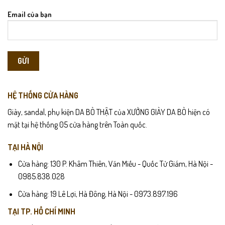
Email của bạn
HỆ THỐNG CỬA HÀNG
Giày, sandal, phụ kiện DA BÒ THẬT của XƯỞNG GIÀY DA BÒ hiện có
mặt tại hệ thống 05 cửa hàng trên Toàn quốc.
TẠI HÀ NỘI
Cửa hàng: 130 P. Khâm Thiên, Văn Miếu - Quốc Tử Giám, Hà Nội -
0985.838.028
Cửa hàng: 19 Lê Lợi, Hà Đông, Hà Nội - 0973.897.196
TẠI TP. HỒ CHÍ MINH