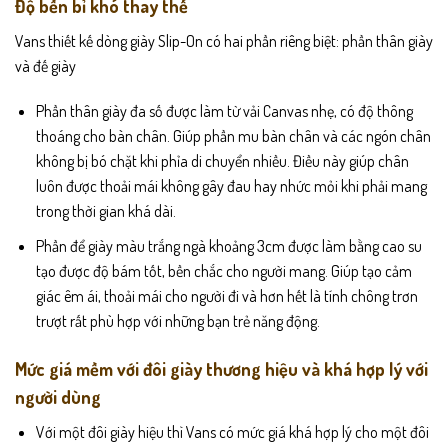
Độ bền bỉ khó thay thế
Vans thiết kế dòng giày Slip-On có hai phần riêng biệt: phần thân giày
và đế giày
Phần thân giày đa số được làm từ vải Canvas nhẹ, có độ thông
thoáng cho bàn chân. Giúp phần mu bàn chân và các ngón chân
không bị bó chặt khi phỉa di chuyển nhiều. Điều này giúp chân
luôn được thoải mái không gây đau hay nhức mỏi khi phải mang
trong thời gian khá dài.
Phần để giày màu trắng ngà khoảng 3cm được làm bằng cao su
tạo được độ bám tốt, bền chắc cho người mang. Giúp tạo cảm
giác êm ái, thoải mái cho người đi và hơn hết là tính chông trơn
trượt rất phù hợp với những bạn trẻ năng động.
Mức giá mềm với đôi giày thương hiệu và khá hợp lý với
người dùng
Với một đôi giày hiệu thì Vans có mức giá khá hợp lý cho một đôi