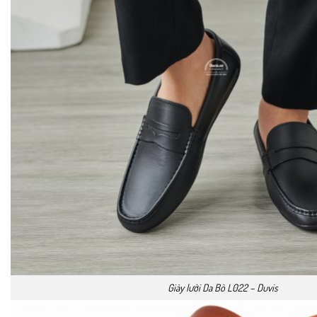
Giày lười Da Bò L022 – Duvis