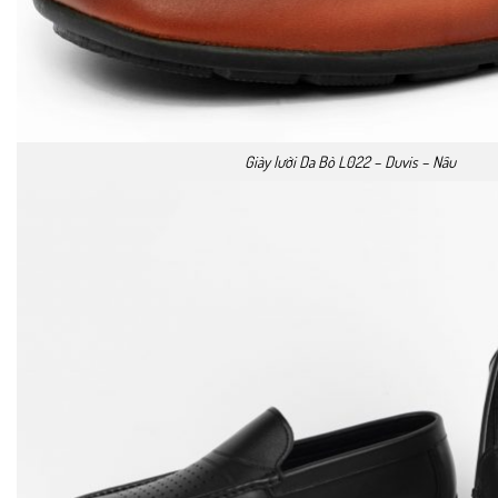
Giày lười Da Bò L022 – Duvis – Nâu