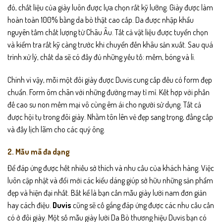
đó, chất liệu của giày luôn được lựa chọn rất kỹ lưỡng. Giày được làm
hoàn toàn 100% bằng da bò thật cao cấp. Da được nhập khẩu
nguyên tầm chất lượng từ Châu Âu. Tất cả vật liệu được tuyển chọn
và kiểm tra rất kỹ càng trước khi chuyển đến khâu sản xuất. Sau quá
trình xử lý, chất da sẽ có đầy đủ những yếu tố: mềm, bóng và lì.
Chính vì vậy, mỗi một đôi giày được Duvis cung cấp đều có form đẹp
chuẩn. Form ôm chân với những đường may tỉ mỉ. Kết hợp với phần
đế cao su non mềm mại vô cùng êm ái cho người sử dụng. Tất cả
được hội tụ trong đôi giày. Nhằm tôn lên vẻ đẹp sang trọng, đẳng cấp
và đầy lịch lãm cho các quý ông.
2. Mẫu mã đa dạng
Để đáp ứng được hết nhiều sở thích và nhu cầu của khách hàng. Việc
luôn cập nhật và đổi mới các kiểu dáng giúp sở hữu những sản phẩm
đẹp và hiện đại nhất. Bất kể là bạn cần mẫu giày lười nam đơn giản
hay cách điệu.
Duvis
cũng sẽ cố gắng đáp ứng được các nhu cầu cần
có ở đôi giày. Một số mẫu giày lười Da Bò thương hiệu Duvis bạn có