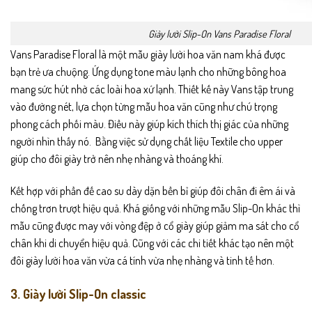
Giày lười Slip-On Vans Paradise Floral
Vans Paradise Floral là một mẫu giày lười hoa văn nam khá được
bạn trẻ ưa chuộng. Ứng dụng tone màu lạnh cho những bông hoa
mang sức hút nhờ các loài hoa xứ lạnh. Thiết kế này Vans tập trung
vào đường nét, lựa chọn từng mẫu hoa văn cũng như chú trọng
phong cách phối màu. Điều này giúp kích thích thị giác của những
người nhìn thấy nó. Bằng việc sử dụng chất liệu Textile cho upper
giúp cho đôi giày trở nên nhẹ nhàng và thoáng khí.
Kết hợp với phần đế cao su dày dặn bền bỉ giúp đôi chân đi êm ái và
chống trơn trượt hiệu quả. Khá giống với những mẫu Slip-On khác thì
mẫu cũng được may với vòng đệp ở cổ giày giúp giảm ma sát cho cổ
chân khi di chuyển hiệu quả. Cũng với các chi tiết khác tạo nên một
đôi giày lười hoa văn vừa cá tính vừa nhẹ nhàng và tinh tế hơn.
3. Giày lười Slip-On classic