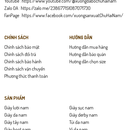
Youtube :
https://www.youtube.com/@xuongdabochuhainam
Zalo OA :
https://zalo.me/238677151087071730
FanPage :
https://www.facebook.com/xuongsanxuatChuHaiNam/
CHÍNH SÁCH
HƯỚNG DẪN
Chính sách bảo mật
Hướng dẫn mua hàng
Chính sách đổi trả
Hướng dẫn bảo quản
Chính sách bảo hành
Hướng dẫn chọn size
Chính sách vận chuyển
Phương thức thanh toán
SẢN PHẨM
Giày lười nam
Giày sục nam
Giày da nam
Giày derby nam
Giày tây nam
Túi da nam
Giày boot nam
Ví da nam