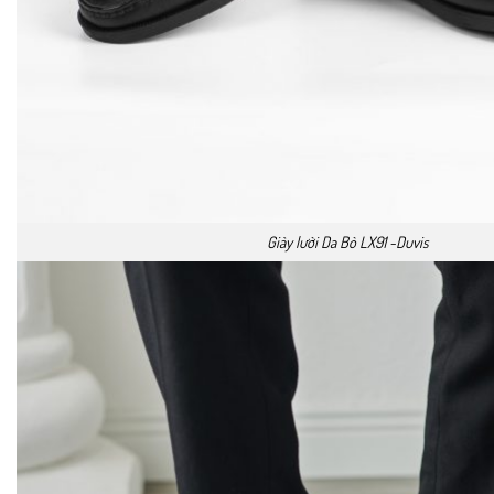
Giày lười Da Bò LX91 -Duvis