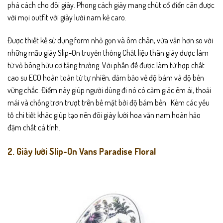
phá cách cho đôi giày. Phong cách giày mang chút cổ điển cân được
với mọi outfit với giày lười nam kẻ caro.
Được thiết kế sử dụng form nhỏ gọn và ôm chân, vừa vặn hơn so với
những mẫu giày Slip-On truyền thống Chất liệu thân giày được làm
từ vỏ bông hữu cơ tăng trưởng. Với phần đế được làm từ hợp chất
cao su ECO hoàn toàn từ tự nhiên, đảm bảo về độ bám và độ bền
vững chắc. Điểm này giúp người dùng đi nó có cảm giác êm ái, thoải
mái và chống trơn trượt trên bề mặt bởi độ bám bền. Kèm các yếu
tố chi tiết khác giúp tạo nên đôi giày lười hoa văn nam hoàn hảo
đậm chất cá tính.
2. Giày lười Slip-On Vans Paradise Floral