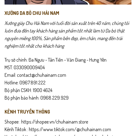
XƯỞNG DA BÒ CHU HẢI NAM
Xưởng giày Chu Hải Nam với tuổi đời sản xuất trên 40 năm, chúng tôi
luôn đưa đến tay khách hàng sản phẩm tốt nhất làm từ Da bò thật
nguyên miếng 100%, Sản phẩm bền đẹp, êm chân, mang đến trải
nghiệm tốt nhất cho khách hàng
Trụ sở chính: Đa Ngưu - Tân Tiến - Văn Giang - Hưng Yên
MST: 033090009404
Email: contact@chuhainam.com
Hotline: 0967.891.222
Bộ phận CSKH: 1900 4624
Bộ phận bảo hành: 0968.229.929
KÊNH TRUYỀN THÔNG
Shopee :
https://shopee.vn/chuhainam.store
Kênh Tiktok :
https://www.tiktok.com/@chuhainam.com