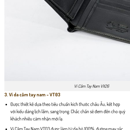
Ví Cầm Tay Nam VX26
3. Ví da cầm tay nam – VT03
Được thiết kế dựa theo tiêu chuẩn kích thước châu Âu, kết hợp
với kiểu dáng lịch lãm, sang trọng. Chắc chắn sẽ đem đến cho quý
khách nhiều cảm nhận mới lạ.
Ví Cầm Tay Nam VT03 được làm từ da bò 100%, đường may sắc