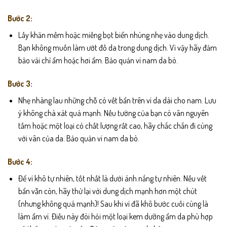
Bước 2:
Lấy khăn mềm hoặc miếng bọt biển nhúng nhẹ vào dung dịch.
Bạn không muốn làm ướt đồ da trong dung dịch. Vì vậy hãy đảm
bảo vải chỉ ẩm hoặc hơi ẩm. Bảo quản ví nam da bò.
Bước 3:
Nhẹ nhàng lau những chỗ có vết bẩn trên ví da dài cho nam. Lưu
ý không chà xát quá mạnh. Nếu tường của bạn có vân nguyên
tấm hoặc một loại có chất lượng rất cao, hãy chắc chắn đi cùng
với vân của da. Bảo quản ví nam da bò.
Bước 4:
Để ví khô tự nhiên, tốt nhất là dưới ánh nắng tự nhiên. Nếu vết
bẩn vẫn còn, hãy thử lại với dung dịch mạnh hơn một chút
(nhưng không quá mạnh)! Sau khi ví đã khô bước cuối cùng là
làm ẩm ví. Điều này đòi hỏi một loại kem dưỡng ẩm da phù hợp