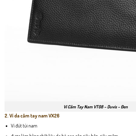
Ví Cầm Tay Nam VT08 – Duvis – Đen
2. Ví da cầm tay nam VX26
Ví đút túi nam