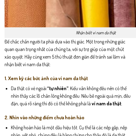
Nhận biết ví nam da thật
Để chắc chắn người ta phải dựa vào thị giác. Một trong những giác
quan quan trọng nhất của chúng ta, với sự trợ giúp của một chút
xảo quyệt. Hãy cùng xem 5 thủ thuật đơn giản để tránh sai lầm và
nhận biết ví nam da thật:
1. Xem kỹ các bức ảnh của ví nam da thật
Da thật có vẻ ngoài
“tự nhiên”
. Kiểu vân không đều nên có thể
nhìn thấy các lỗ chân lông không đều. Nếu bề ngoài quá mịn, đều
đặn, quá rõ ràng thì đó có thể không phải là
ví nam da thật
.
2. Nhìn vào những điểm chưa hoàn hảo
Không hoàn hảo là một dấu hiệu tốt. Cụ thể là các nếp gấp, nếp
nhăn, vết nhỏ, chúng đều là bằng chứng cho thấy đó là da thật.