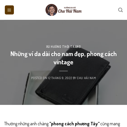
Skip
to
content
XU HƯỚNG THỜI TRANG
Những ví da dài cho nam đẹp, phong cách
vintage
POSTED ON
12 THÁNG 9, 2022
BY
CHU HẢI NAM
Thường những anh chàng
”phong cách phương Tây”
cũng mang