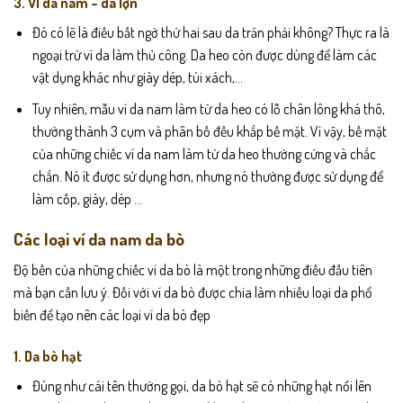
3. VÍ da nam – da lợn
Đó có lẽ là điều bất ngờ thứ hai sau da trăn phải không? Thực ra là
ngoại trừ ví da làm thủ công. Da heo còn được dùng để làm các
vật dụng khác như giày dép, túi xách,…
Tuy nhiên, mẫu ví da nam làm từ da heo có lỗ chân lông khá thô,
thường thành 3 cụm và phân bố đều khắp bề mặt. Vì vậy, bề mặt
của những chiếc ví da nam làm từ da heo thường cứng và chắc
chắn. Nó ít được sử dụng hơn, nhưng nó thường được sử dụng để
làm cốp, giày, dép …
Các loại ví da nam da bò
Độ bền của những chiếc ví da bò là một trong những điều đầu tiên
mà bạn cần lưu ý. Đối với ví da bò được chia làm nhiều loại da phổ
biến để tạo nên các loại ví da bò đẹp
1. Da bò hạt
Đúng như cái tên thường gọi, da bò hạt sẽ có những hạt nổi lên