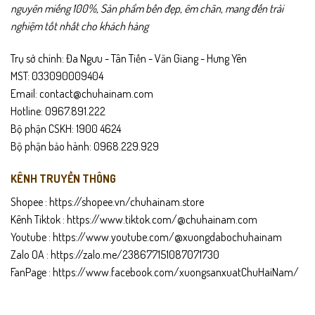
nguyên miếng 100%, Sản phẩm bền đẹp, êm chân, mang đến trải
nghiệm tốt nhất cho khách hàng
Trụ sở chính: Đa Ngưu - Tân Tiến - Văn Giang - Hưng Yên
MST: 033090009404
Email: contact@chuhainam.com
Hotline: 0967.891.222
Bộ phận CSKH: 1900 4624
Bộ phận bảo hành: 0968.229.929
KÊNH TRUYỀN THÔNG
Shopee :
https://shopee.vn/chuhainam.store
Kênh Tiktok :
https://www.tiktok.com/@chuhainam.com
Youtube :
https://www.youtube.com/@xuongdabochuhainam
Zalo OA :
https://zalo.me/238677151087071730
FanPage :
https://www.facebook.com/xuongsanxuatChuHaiNam/