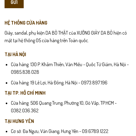
HỆ THỐNG CỬA HÀNG
Giày, sandal, phụ kiện DA BÒ THẬT của XƯỞNG GIÀY DA BÒ hiện có
mặt tại hệ thống 05 cửa hàng trên Toàn quốc.
TẠI HÀ NỘI
Cửa hàng: 130 P. Khâm Thiên, Văn Miếu - Quốc Tử Giám, Hà Nội -
0985.838.028
Cửa hàng: 19 Lê Lợi, Hà Đông, Hà Nội - 0973.897.196
TẠI TP. HỒ CHÍ MINH
Cửa hàng: 506 Quang Trung, Phường 10, Gò Vấp, TP.HCM -
0382.036.362
TẠI HƯNG YÊN
Cơ sở: Đa Ngưu, Văn Giang, Hưng Yên - 09.6789.1222