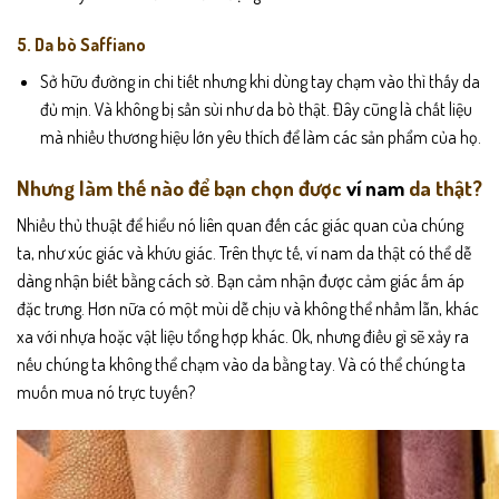
5. Da bò Saffiano
Sở hữu đường in chi tiết nhưng khi dùng tay chạm vào thì thấy da
đủ mịn. Và không bị sần sùi như da bò thật. Đây cũng là chất liệu
mà nhiều thương hiệu lớn yêu thích để làm các sản phẩm của họ.
Nhưng làm thế nào để bạn chọn được
ví nam
da thật?
Nhiều thủ thuật để hiểu nó liên quan đến các giác quan của chúng
ta, như xúc giác và khứu giác. Trên thực tế, ví nam da thật có thể dễ
dàng nhận biết bằng cách sờ. Bạn cảm nhận được cảm giác ấm áp
đặc trưng. Hơn nữa có một mùi dễ chịu và không thể nhầm lẫn, khác
xa với nhựa hoặc vật liệu tổng hợp khác. Ok, nhưng điều gì sẽ xảy ra
nếu chúng ta không thể chạm vào da bằng tay. Và có thể chúng ta
muốn mua nó trực tuyến?