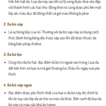
trên bề mặt da. Loại da này sau khi xử lý xong được đưa vào dập
nổi thành hình các hạt nhỏ. Đồng thời nó cũng được phủ lên một
lớp sắc màu đục để đồng nhất và giữ màu không bị phai.
2. Da bò sáp
Là sự bóng bẩy của nó. Thường với da bò sap này sử dụng cách
thức đánh bóng bằng dầu hoặc sáp sau khi đã được thuộc da
bằng biện pháp Aniline.
3. Da bò lộn
Cũng như da bò hạt. đặc điểm là lộn từ ngoài vào trong. Loại da
đắt tiền hơn và loại ra mà giới thượng lưu Châu Âu ngày xưa yêu
thích.
4. Da bò sáp ngựa
Đặc điểm được yêu thích nhất của loại ví da bò này đó chính là
khi ấn tay vào lớp da sẽ cho ra màu da khác. Bên cạnh đó,loại da
bò này có màu sắc khá ấn tượng.