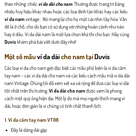
theo những chiếc
ví da dài cho nam
. Thường được trang trí bằng
nhiều huy hiệu khác nhau hoặc các loại đinh tán khác hay các kiểu
ví da nam
vintage… Nó mang lại cho họ một cái nhìn tây hóa. Vấn
đề là ở chỗ, cho dù bạn có sử dụng với những hoàn cảnh như nào
hay ở đâu. Ví da dài nam là một lựa chọn khả thi cho bạn. Hãy cùng
Duvis
khám phá bài viết dưới đây nhé!
Một số mẫu
ví da dài
cho nam tại
Duvis
Các loại ví da cho nam giới đặc biệt các mẫu phổ biến là ví da cầm
tay nam – các ví da dài cho nam và các kiểu cách mẫu mã ví da dài
nam Vintage. Chúng tôi đã xem xét xa và rộng để đưa các loại ví dài
tốt nhất trên thị trường.
Ví da dài cho nam
được xem là phong
cách một quý ông hiện đại. Một lý do mà mọi người thích mang ví
dài, hoặc đơn giản là vì chúng có tính chất thanh lịch.
1. Ví da cầm tay nam VT08
Đây là dáng dài gập