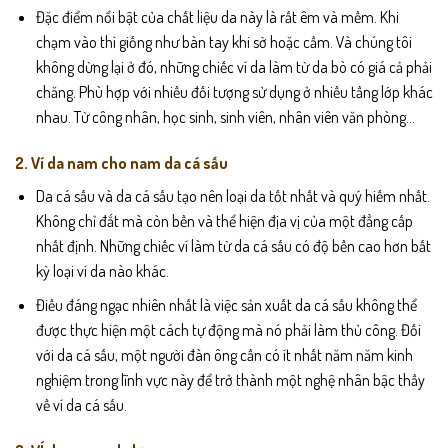
Đặc điểm nổi bật của chất liệu da này là rất êm và mềm. Khi
chạm vào thì giống như bàn tay khi sờ hoặc cầm. Và chúng tôi
không dừng lại ở đó, những chiếc ví da làm từ da bò có giá cả phải
chăng. Phù hợp với nhiều đối tượng sử dụng ở nhiều tầng lớp khác
nhau. Từ công nhân, học sinh, sinh viên, nhân viên văn phòng…
2. Ví da nam cho nam da cá sấu
Da cá sấu và da cá sấu tạo nên loại da tốt nhất và quý hiếm nhất.
Không chỉ đắt mà còn bền và thể hiện địa vị của một đẳng cấp
nhất định. Những chiếc ví làm từ da cá sấu có độ bền cao hơn bất
kỳ loại ví da nào khác.
Điều đáng ngạc nhiên nhất là việc sản xuất da cá sấu không thể
được thực hiện một cách tự động mà nó phải làm thủ công. Đối
với da cá sấu, một người đàn ông cần có ít nhất năm năm kinh
nghiệm trong lĩnh vực này để trở thành một nghệ nhân bậc thầy
về ví da cá sấu.