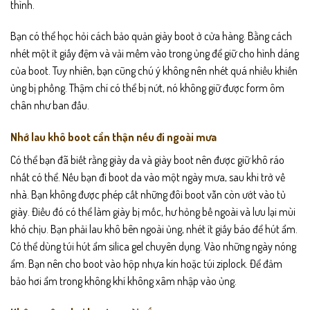
thình.
Bạn có thể học hỏi cách bảo quản giày boot ở cửa hàng. Bằng cách
nhét một ít giấy đệm và vải mềm vào trong ủng để giữ cho hình dáng
của boot. Tuy nhiên, bạn cũng chú ý không nên nhét quá nhiều khiến
ủng bị phồng. Thậm chí có thể bị nứt, nó không giữ được form ôm
chân như ban đầu.
Nhớ lau khô boot cẩn thận nếu đi ngoài mưa
Có thể bạn đã biết rằng giày da và giày boot nên được giữ khô ráo
nhất có thể. Nếu bạn đi boot da vào một ngày mưa, sau khi trở về
nhà. Bạn không được phép cất những đôi boot vẫn còn ướt vào tủ
giày. Điều đó có thể làm giày bị mốc, hư hỏng bề ngoài và lưu lại mùi
khó chịu. Bạn phải lau khô bên ngoài ủng, nhét ít giấy báo để hút ẩm.
Có thể dùng túi hút ẩm silica gel chuyên dụng. Vào những ngày nóng
ẩm. Bạn nên cho boot vào hộp nhựa kín hoặc túi ziplock. Để đảm
bảo hơi ẩm trong không khí không xâm nhập vào ủng.