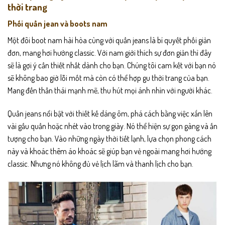
thời trang
Phối quần jean và boots nam
Một đôi boot nam hài hòa cùng với quần jeans là bí quyết phối giản
đơn, mang hơi hướng classic. Với nam giới thích sự đơn giản thì đây
sẽ là gợi ý cần thiết nhất dành cho bạn. Chúng tôi cam kết với bạn nó
sẽ không bao giờ lỗi mốt mà còn có thể hợp gu thời trang của bạn.
Mang đến thần thái mạnh mẽ, thu hút mọi ánh nhìn với người khác.
Quần jeans nổi bật với thiết kế dáng ôm, phá cách bằng việc xắn lên
vài gấu quần hoặc nhét vào trong giày. Nó thể hiện sự gọn gàng và ấn
tượng cho bạn. Vào những ngày thời tiết lạnh, lựa chọn phong cách
này và khoác thêm áo khoác sẽ giúp bạn vẻ ngoài mang hơi hướng
classic. Nhưng nó không đủ vẻ lịch lãm và thanh lịch cho bạn.