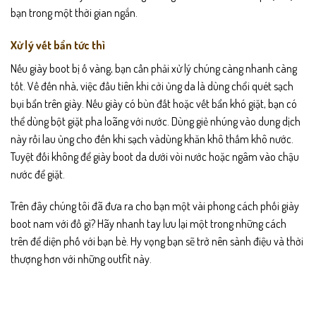
bạn trong một thời gian ngắn.
Xử lý vết bẩn tức thì
Nếu giày boot bị ố vàng, bạn cần phải xử lý chúng càng nhanh càng
tốt. Về đến nhà, việc đầu tiên khi cởi ủng da là dùng chổi quét sạch
bụi bẩn trên giày. Nếu giày có bùn đất hoặc vết bẩn khó giặt, bạn có
thể dùng bột giặt pha loãng với nước. Dùng giẻ nhúng vào dung dịch
này rồi lau ủng cho đến khi sạch vàdùng khăn khô thấm khô nước.
Tuyệt đối không để giày boot da dưới vòi nước hoặc ngâm vào chậu
nước để giặt.
Trên đây chúng tôi đã đưa ra cho bạn một vài phong cách phối giày
boot nam với đồ gì? Hãy nhanh tay lưu lại một trong những cách
trên để diện phố với bạn bè. Hy vọng bạn sẽ trở nên sành điệu và thời
thượng hơn với những outfit này.