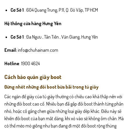
Cơ Sở 1
: 604 Quang Trung, P.11, Q. Gò Vấp, TP HCM
Hệ thống cửa hàng Hưng Yên
Cơ Sở 1
: Đa Ngưu , Tân Tiến , Văn Giang, Hưng Yên
Email:
info@chuhainam.com
Hotline
: 1900 4624
Cách bảo quản giày boot
Đừng nhét những đôi boot bừa bãi trong tủ giày
Các ngăn để giày của tủ giày thường có chiều cao khá thấp nên với
những đôi boot cao cổ. Nhiều bạn đã gấp đôi boot thành từng phần
nhỏ, hoặc cố gắng chen giữa những loại giày dép khác. Điều này sẽ
khiến đôi boot của bạn mất dáng, khi xỏ vào sẽ không ôm chân. Mà
có thể méo mó giống như bạn đang đi một đôi boot rộng thùng