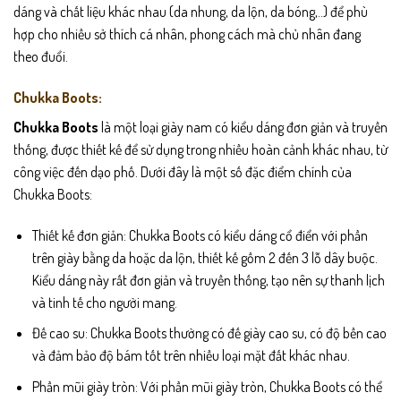
dáng và chất liệu khác nhau (da nhung, da lộn, da bóng,..) để phù
hợp cho nhiều sở thích cá nhân, phong cách mà chủ nhân đang
theo đuổi.
Chukka Boots:
Chukka Boots
là một loại giày nam có kiểu dáng đơn giản và truyền
thống, được thiết kế để sử dụng trong nhiều hoàn cảnh khác nhau, từ
công việc đến dạo phố. Dưới đây là một số đặc điểm chính của
Chukka Boots:
Thiết kế đơn giản: Chukka Boots có kiểu dáng cổ điển với phần
trên giày bằng da hoặc da lộn, thiết kế gồm 2 đến 3 lỗ dây buộc.
Kiểu dáng này rất đơn giản và truyền thống, tạo nên sự thanh lịch
và tinh tế cho người mang.
Đế cao su: Chukka Boots thường có đế giày cao su, có độ bền cao
và đảm bảo độ bám tốt trên nhiều loại mặt đất khác nhau.
Phần mũi giày tròn: Với phần mũi giày tròn, Chukka Boots có thể