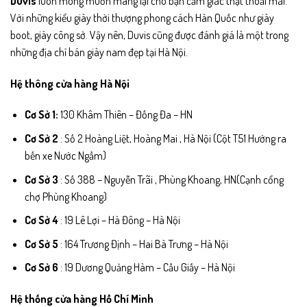
Duvis
luôn mong muốn mang lại cho bạn cảm giác thật thoải mái.
Với những kiểu giày thời thượng phong cách Hàn Quốc như giày
boot, giày công sở. Vậy nên, Duvis cũng được đánh giá là một trong
những địa chỉ bán giày nam đẹp tại Hà Nội.
Hệ thông cửa hàng Hà Nội
Cơ Sở 1:
130 Khâm Thiên – Đống Đa – HN
Cơ Sở 2
: Số 2 Hoàng Liệt, Hoàng Mai , Hà Nội (Cột T51 Hướng ra
bến xe Nước Ngầm)
Cơ Sở 3
: Số 388 – Nguyễn Trãi , Phùng Khoang, HN(Cạnh cổng
chợ Phùng Khoang)
Cơ Sở 4
: 19 Lê Lợi – Hà Đông – Hà Nội
Cơ Sở 5
: 164 Trương Định – Hai Bà Trưng – Hà Nội
Cơ Sở 6
: 19 Dương Quảng Hàm – Cầu Giấy – Hà Nội
Hệ thống cửa hàng Hồ Chí Minh