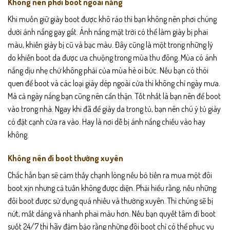
Không nên phơi boot ngoài nắng
Khi muốn giữ giày boot được khô ráo thì bạn không nên phơi chúng
dưới ánh nắng gay gắt. Ánh nắng mặt trời có thể làm giày bị phai
màu, khiến giày bị cũ và bạc màu. Đây cũng là một trong những lý
do khiến boot da được ưa chuộng trong mùa thu đông. Mùa có ánh
nắng dịu nhẹ chứ không phải của mùa hè oi bức. Nếu bạn có thói
quen để boot và các loại giày dép ngoài cửa thì không chỉ ngày mưa.
Mà cả ngày nắng bạn cũng nên cẩn thận. Tốt nhất là bạn nên để boot
vào trong nhà. Ngay khi đã để giày da trong tủ, bạn nên chú ý tủ giày
có đặt cạnh cửa ra vào. Hay là nơi dễ bị ánh nắng chiếu vào hay
không.
Không nên đi boot thường xuyên
Chắc hẳn bạn sẽ cảm thấy chạnh lòng nếu bỏ tiền ra mua một đôi
boot xịn nhưng cả tuần không được diện. Phải hiểu rằng, nếu những
đôi boot được sử dụng quá nhiều và thường xuyên. Thì chúng sẽ bị
nứt, mất dáng và nhanh phai màu hơn. Nếu bạn quyết tâm đi boot
suốt 24/7 thì hãy đảm bảo rằng những đôi boot chỉ có thể phục vụ