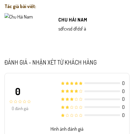
Tác giả bài viết:
CHU HẢI NAM
sdfcvsd dfdsf à
ĐÁNH GIÁ - NHẬN XÉT TỪ KHÁCH HÀNG
0
0
0
0
0
0
đánh giá
0
Hình ảnh đánh giá