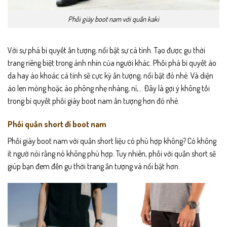
Phối giày boot nam với quần kaki
Với sự phá bí quyết ấn tượng, nổi bật sự cá tính. Tạo được gu thời
trang riêng biệt trong ánh nhìn của người khác. Phối phá bí quyết áo
da hay áo khoác cá tính sẽ cực kỳ ấn tượng, nổi bật đó nhé. Và diện
áo len mỏng hoặc áo phông nhẹ nhàng, nỉ,… Đây là gợi ý không tồi
trong bí quyết phối giày boot nam ấn tượng hơn đó nhé.
Phối quần short đi boot nam
Phối giày boot nam với quần short liệu có phù hợp không? Có không
ít ngườ nói rằng nó không phù hợp. Tuy nhiên, phối với quần short sẽ
giúp bạn đem đến gu thời trang ấn tượng và nổi bật hơn.