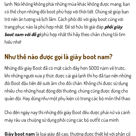
lạnh. Nói không không phải những mùa khác không được mang, bạn
có thể chọn những đôi boot phù hợp với thời tiết. Chúng sẽ giúp bạn
trở nên ấn tượng và lịch lãm. Cách phối đồ với giày boot cùng với
trang phục nào là phù hợp nhất. Để sở hữu lời giải đáp
phối giày
boot nam với đồ gì
phù hợp nhất thì hãy theo chân chúng tôi tìm
hiểu nhé!
Như thế nào được gọi là giày boot nam?
Những đôi giày Boot đã có mặt cách đây hơn 5000 năm về trước,
khi những người xưa ý thức được cái giá lạnh thì họ đã tạo nên những
đôi Boot đầu tiên để sưởi ấm cho đôi chân. Không chỉ được sử dụng
nhiều cho những hoạt động đời thường, chúng cũng được dùng cho
quân đội. Hay dùng như một phụ kiện có trong các bộ môn thể thao.
Cho đến ngày nay thì những đôi giày Boot đều được phái nữ và cánh
mày râu ưa chuộng sử dụng phối cùng các bộ outfit của mình.
Giày boot nam
là loại giày đế cao, thường được thiết kế với phần cổ