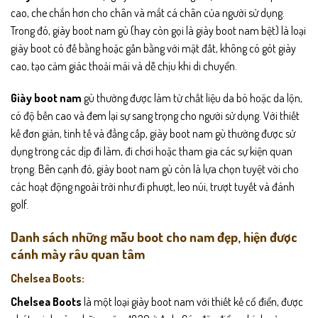
cao, che chắn hơn cho chân và mắt cá chân của người sử dụng.
Trong đó, giày boot nam gù (hay còn gọi là giày boot nam bệt) là loại
giày boot có đế bằng hoặc gần bằng với mặt đất, không có gót giày
cao, tạo cảm giác thoải mái và dễ chịu khi di chuyển.
Giày boot nam
gù thường được làm từ chất liệu da bò hoặc da lộn,
có độ bền cao và đem lại sự sang trọng cho người sử dụng. Với thiết
kế đơn giản, tinh tế và đẳng cấp, giày boot nam gù thường được sử
dụng trong các dịp đi làm, đi chơi hoặc tham gia các sự kiện quan
trọng. Bên cạnh đó, giày boot nam gù còn là lựa chọn tuyệt vời cho
các hoạt động ngoài trời như đi phượt, leo núi, trượt tuyết và đánh
golf.
Danh sách những mẫu boot cho nam đẹp, hiện được
cánh mày râu quan tâm
Chelsea Boots:
Chelsea Boots
là một loại giày boot nam với thiết kế cổ điển, được