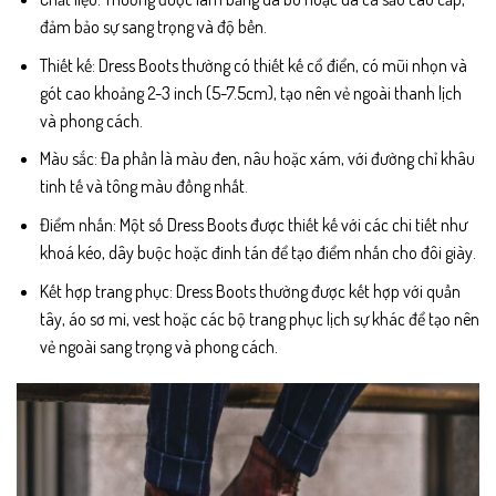
đảm bảo sự sang trọng và độ bền.
Thiết kế: Dress Boots thường có thiết kế cổ điển, có mũi nhọn và
gót cao khoảng 2-3 inch (5-7.5cm), tạo nên vẻ ngoài thanh lịch
và phong cách.
Màu sắc: Đa phần là màu đen, nâu hoặc xám, với đường chỉ khâu
tinh tế và tông màu đồng nhất.
Điểm nhấn: Một số Dress Boots được thiết kế với các chi tiết như
khoá kéo, dây buộc hoặc đinh tán để tạo điểm nhấn cho đôi giày.
Kết hợp trang phục: Dress Boots thường được kết hợp với quần
tây, áo sơ mi, vest hoặc các bộ trang phục lịch sự khác để tạo nên
vẻ ngoài sang trọng và phong cách.