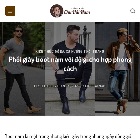
Skip
to
content
KIẾN THỨC ĐỒ DA
,
XU HƯỚNG THỜI TRANG
Phối giày boot nam với đồ gì cho hợp phong
cách
POSTED ON
16 THÁNG 9, 2022
BY
CHU HẢI NAM
Boot nam
là một trong những kiểu giày trong những ngày đông giá