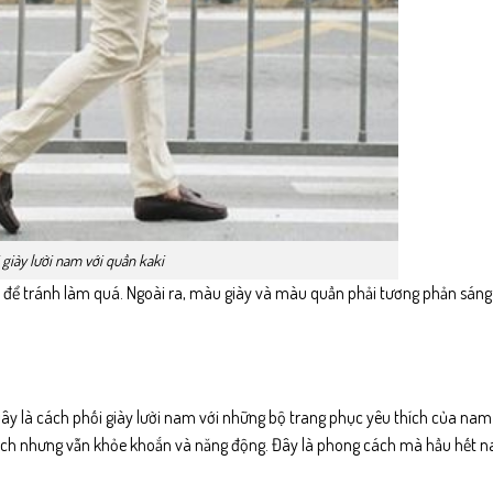
 giày lười nam với quần kaki
iết để tránh làm quá. Ngoài ra, màu giày và màu quần phải tương phản sáng 
ây là cách phối giày lười nam với những bộ trang phục yêu thích của nam gi
ịch nhưng vẫn khỏe khoắn và năng động. Đây là phong cách mà hầu hết n