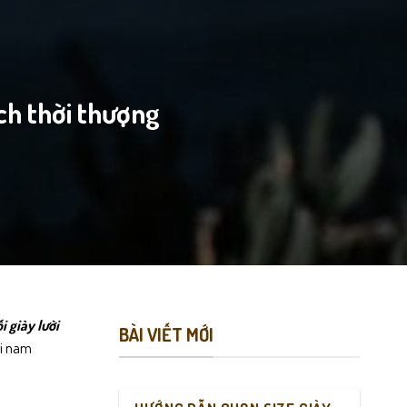
ch thời thượng
i giày lười
BÀI VIẾT MỚI
ời nam