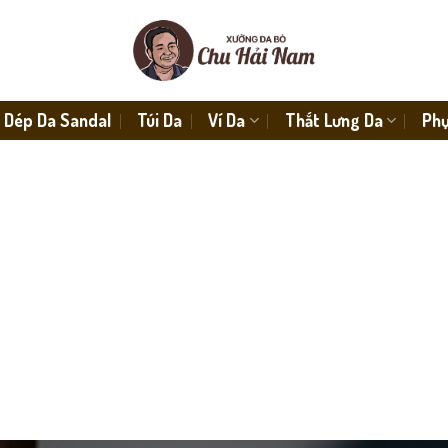
Dép Da Sandal
Túi Da
Ví Da
Thắt Lưng Da
Phụ