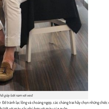
ối giày lười nam với vest
ày. Để tránh lạc lõng và choáng ngợp, các chàng trai hãy chọn những chiếc
 chi tiết với màu sắc phù hợp với màu của quần.