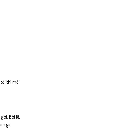
tối thì mới
ới. Bởi lẽ,
am giới