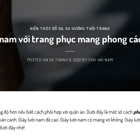
KIẾN THỨC ĐỒ DA
,
XU HƯỚNG THỜI TRANG
i nam với trang phục mang phong cá
POSTED ON
26 THÁNG 8, 2022
BY
CHU HẢI NAM
ong độ hơn nếu biết cách phối hợp với quần áo. Dưới đây là một số cách
phố
hoàn cảnh. Giày lười nam đế cao. Giày lười nam có mang vớ không. Giày lư
dưới đây nhé!