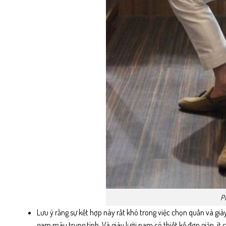
Ph
Lưu ý rằng sự kết hợp này rất khó trong việc chọn quần và gi
gam màu trung tính. Và giày lười nam có thiết kế đơn giản, ít