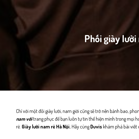
Phối giày lườ
Chỉ với một đôi giày lười, nam giới cũng sẽ trở nên bảnh bao, ph
nam với
trang phục để bạn luôn tự tin thể hiện mình trong mọi 
rẻ.
Giày lười nam rẻ Hà Nội.
Hãy cùng
Duvis
khám phá bài viết 