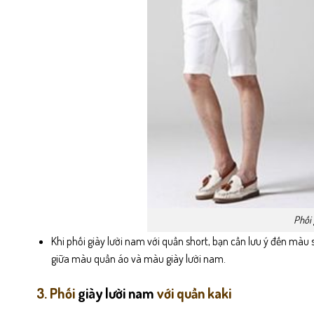
Phối 
Khi phối giày lười nam với quần short, bạn cần lưu ý đến màu 
giữa màu quần áo và màu giày lười nam.
3. Phối
giày lười nam
với quần kaki