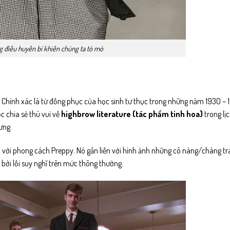
 điều huyền bí khiến chúng ta tò mò
Chính xác là từ đồng phục của học sinh tư thục trong những năm 1930 – 
c chia sẻ thú vui về
highbrow literature
(tác phẩm tinh hoa)
trong lịc
ưng.
với phong cách Preppy. Nó gắn liền với hình ảnh những cô nàng/chàng trai
t bởi lối suy nghĩ trên mức thông thường.