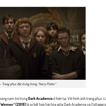
 Trang phục đặc trưng trong “Harry Potter”
trang nam trẻ trung
Dark Academia
ở hiện tại. Với hình ảnh trang phục c
e Women” (2019)
là sự kết hợp hài hòa giữa Dark Academia và Cottageco