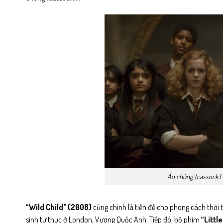
Áo chùng (cassock) –
“Wild Child” (2008)
cũng chính là tiền đề cho phong cách thời 
sinh tư thục ở London, Vương Quốc Anh. Tiếp đó, bộ phim
“Littl