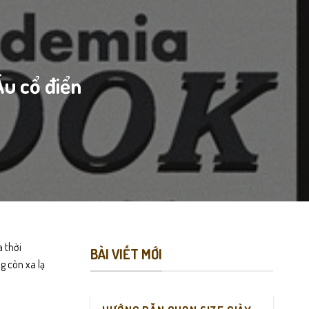
u cổ điển
 thời
BÀI VIẾT MỚI
 còn xa lạ