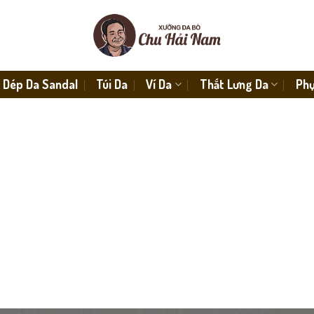
Dép Da Sandal
Túi Da
Ví Da
Thắt Lưng Da
Phụ