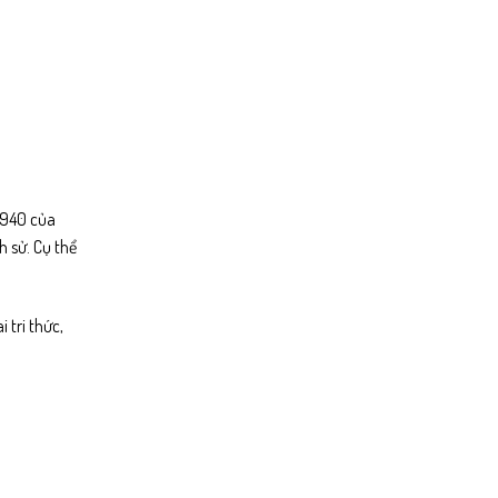
1940 của
h sử. Cụ thể
 tri thức,