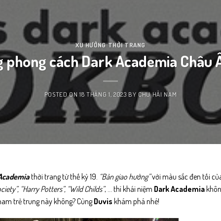
XU HƯỚNG THỜI TRANG
g phong cách Dark Academia Châu Â
POSTED ON
18 THÁNG 1, 2023
BY
CHU HẢI NAM
 Academia
thời trang từ thế kỷ 19.
“Bản giao hưởng”
với màu sắc đen tối của
ciety”,
“Harry Potters”, “Wild Childs”
, … thì khái niệm
Dark Academia
không
 nam trẻ trung này không? Cùng
Duvis
khám phá nhé!