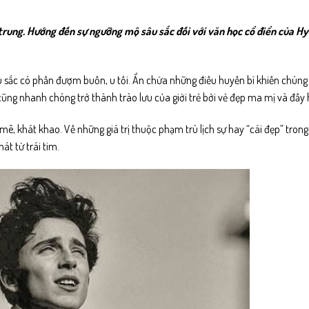
rung. Hướng đến sự ngưỡng mộ sâu sắc đối với văn học cổ điển của Hy
ắc có phần đượm buồn, u tối. Ẩn chứa những điều huyền bí khiến chúng 
ũng nhanh chóng trở thành trào lưu của giới trẻ bởi vẻ đẹp ma mị và đầy 
ê, khát khao. Về những giá trị thuộc phạm trù lịch sự hay “cái đẹp” trong
át từ trái tim.